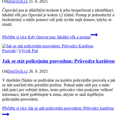
Od
DogTech.cz
21. 6. 2025
Čipování psa je důležitým krokem k jeho bezpečnosti a identifikaci.
Ideální věk pro čipování je kolem 12 týdnů. Postup je jednoduchý a
bezbolestný a může pomoci váš psík rychle najít domov, kdyby se
ztratil.
Přečtěte si více
Kdy čipovat psa: Ideální věk a postup
Psovodi
|
Výcvik Psů
Jak se stát policejním psovodem: Průvodce kariérou
Od
DogTech.cz
26. 9. 2025
V dnešním článku se podíváme na kariéru policejního psovoda a jak
se stát součástí této prestižní profese. Pokud máte rádi psy a máte
rádi práci pro veřejné dobro, tento průvodce vám poskytne veškeré
informace, které potřebujete k tomu, abyste se stali úspěšným
policejním psovodem.
Přečtěte si více
Jak se stát policejním psovodem: Průvodce kariérou