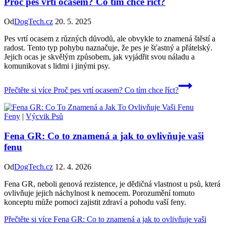
Proč pes vrtí ocasem? Co tím chce říct?
Od
DogTech.cz
20. 5. 2025
Pes vrtí ocasem z různých důvodů, ale obvykle to znamená štěstí a
radost. Tento typ pohybu naznačuje, že pes je šťastný a přátelský.
Jejich ocas je skvělým způsobem, jak vyjádřit svou náladu a
komunikovat s lidmi i jinými psy.
Přečtěte si více
Proč pes vrtí ocasem? Co tím chce říct?
Feny
|
Výcvik Psů
Fena GR: Co to znamená a jak to ovlivňuje vaši
fenu
Od
DogTech.cz
12. 4. 2026
Fena GR, neboli genová rezistence, je dědičná vlastnost u psů, která
ovlivňuje jejich náchylnost k nemocem. Porozumění tomuto
konceptu může pomoci zajistit zdraví a pohodu vaší feny.
Přečtěte si více
Fena GR: Co to znamená a jak to ovlivňuje vaši