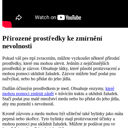
Přirozené prostředky ke zmírnění
nevolnosti
Pokud váš pes trpí zvracením, můžete vyzkoušet některé přírodní
prostředky, které mu mohou ulevit. Jedním z nejúčinnějších
prostředků je zázvor. Obsahuje látky, které působí protizvracení a
mohou pomoci uklidnit žaludek. Zázvor můžete buď podat psu
nažvýkat, nebo ho přidat do jeho jídla.
Dalším účinným prostředkem je med. Obsahuje enzymy,
které
mohou pomoci zmírnit zánět
v trávicím traktu a uklidnit žaludek.
Stačí podat psu malé množství medu nebo ho přidat do jeho jídla,
aby mu pomohl s nevolností.
Kromě zázvoru a medu mohou být užitečné také bylinky jako máta
peprná nebo skořice. Tyto bylinky mají protizvracené účinky a
mohou pomoci psu uklidnit žaludek. Můžete je podávat psu ve