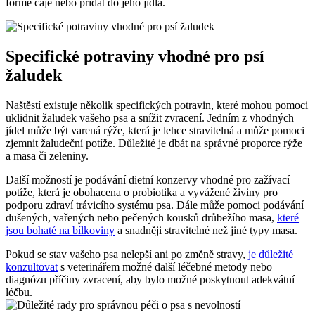
formě čaje nebo přidat do jeho jídla.
Specifické potraviny vhodné pro psí
žaludek
Naštěstí existuje několik specifických potravin, které mohou pomoci
uklidnit žaludek vašeho psa a snížit zvracení. Jedním z vhodných
jídel může být varená rýže, která je lehce stravitelná a může pomoci
zjemnit žaludeční potíže. Důležité je dbát na správné proporce rýže
a masa či zeleniny.
Další možností je podávání dietní konzervy vhodné pro zažívací
potíže, která je obohacena o probiotika a vyvážené živiny pro
podporu zdraví trávicího systému psa. Dále může pomoci podávání
dušených, vařených nebo pečených kousků drůbežího masa,
které
jsou bohaté na bílkoviny
a snadněji stravitelné než jiné typy masa.
Pokud se stav vašeho psa nelepší ani po změně stravy,
je důležité
konzultovat
s veterinářem možné další léčebné metody nebo
diagnózu příčiny zvracení, aby bylo možné poskytnout adekvátní
léčbu.