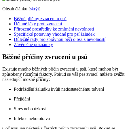
Obsah článku
[
skrýt
]
Běžné příčiny zvracení u psů
Účinné léky proti zvracení
Přirozené prostředky ke zmírnění nevolnosti
Specifické potraviny vhodné pro psí žaludek
Důležité rady pro správnou péči o psa s nevolností
Závěrečné poznámky
Běžné příčiny zvracení u psů
Existuje mnoho běžných příčin zvracení u psů, které mohou být
způsobeny různými faktory. Pokud se váš pes zvrací, můžete zvážit
následující možné příčiny:
Podráždění žaludku kvůli nedostatečnému trávení
Přejídání
Stres nebo úzkost
Infekce nebo otrava
Což jsou jen některé z častých příčin zvracení u psů. Pokud se