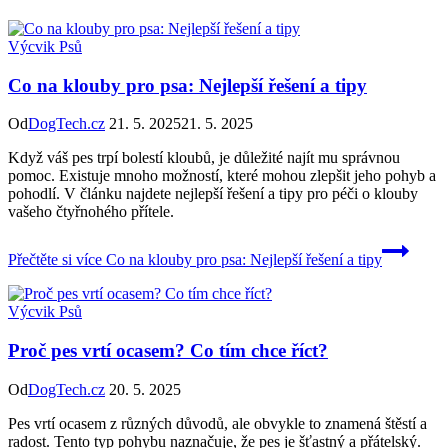
Výcvik Psů
Co na klouby pro psa: Nejlepší řešení a tipy
Od
DogTech.cz
21. 5. 2025
21. 5. 2025
Když váš pes trpí bolestí kloubů, je důležité najít mu správnou
pomoc. Existuje mnoho možností, které mohou zlepšit jeho pohyb a
pohodlí. V článku najdete nejlepší řešení a tipy pro péči o klouby
vašeho čtyřnohého přítele.
Přečtěte si více
Co na klouby pro psa: Nejlepší řešení a tipy
Výcvik Psů
Proč pes vrtí ocasem? Co tím chce říct?
Od
DogTech.cz
20. 5. 2025
Pes vrtí ocasem z různých důvodů, ale obvykle to znamená štěstí a
radost. Tento typ pohybu naznačuje, že pes je šťastný a přátelský.