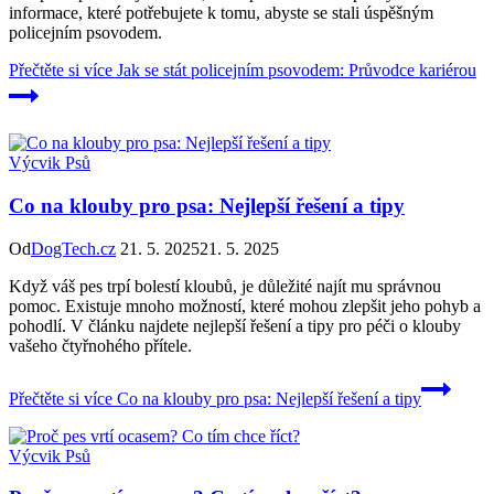
informace, které potřebujete k tomu, abyste se stali úspěšným
policejním psovodem.
Přečtěte si více
Jak se stát policejním psovodem: Průvodce kariérou
Výcvik Psů
Co na klouby pro psa: Nejlepší řešení a tipy
Od
DogTech.cz
21. 5. 2025
21. 5. 2025
Když váš pes trpí bolestí kloubů, je důležité najít mu správnou
pomoc. Existuje mnoho možností, které mohou zlepšit jeho pohyb a
pohodlí. V článku najdete nejlepší řešení a tipy pro péči o klouby
vašeho čtyřnohého přítele.
Přečtěte si více
Co na klouby pro psa: Nejlepší řešení a tipy
Výcvik Psů