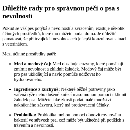
Důležité rady pro správnou péči o psa s
nevolností
Pokud se váš pes potýká s nevolností a zvracením, existuje několik
účinných prostředků, které mu můžete podat doma. Je důležité
pamatovat, že při trvajících nevolnostech je lepší konzultovat situaci
s veterinářem.
Mezi účinné prostředky patří:
Med a medový čaj:
Med obsahuje enzymy, které pomáhají
zmírnit nevolnost a zklidnit žaludek. Medový čaj může být
pro psa uklidňující a navíc pomůže udržovat ho
hydratovaného.
Ingredience z kuchyně:
Některé běžné potraviny jako
vařená rýže nebo dušené kuřecí maso mohou pomoci uklidnit
žaludek psa. Můžete také zkusit podat malé množství
nakrájeného zázvoru, který má protizvracení účinky.
Probiotika:
Probiotika mohou pomoci obnovit rovnováhu
bakterií ve střevech psa, což může být užitečné při potížích s
trávením a nevolností.