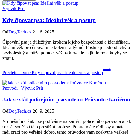
Výcvik Psů
Kdy čipovat psa: Ideální věk a postup
Od
DogTech.cz
21. 6. 2025
Čipování psa je důležitým krokem k jeho bezpečnosti a identifikaci.
Ideální věk pro čipování je kolem 12 týdnů. Postup je jednoduchý a
bezbolestný a může pomoci váš psík rychle najít domov, kdyby se
ztratil.
Přečtěte si více
Kdy čipovat psa: Ideální věk a postup
Psovodi
|
Výcvik Psů
Jak se stát policejním psovodem: Průvodce kariérou
Od
DogTech.cz
26. 9. 2025
V dnešním článku se podíváme na kariéru policejního psovoda a jak
se stát součástí této prestižní profese. Pokud máte rádi psy a máte
rádi práci pro veřejné dobro, tento průvodce vám poskytne veškeré