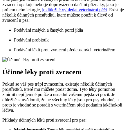
zvracení opakuje nebo je doprovázeno dalšími příznaky, jako je
průjem nebo letargie,
je důležité vyhledat veterinární péči
. Existuje
několik účinných prostředků, které můžete použít k úlevě od
zvracení u psa:
Podávání malých a častých porcí jídla
Podávání probiotik
Podávání léků proti zvracení předepsaných veterinářem
Účinné léky proti zvracení
Pokud se váš pes trápí zvracením, existuje několik účinných
prostředků, které mu můžete podat doma. Tyto léky pomohou
zmírnit nepříjemné potíže a usnadní vašemu pejskovi pocit. Je
důležité si uvědomit, že ne všechny léky jsou pro psy vhodné, a
proto je vhodné se poradit s veterinářem před podáním jakéhokoli
léčiva.
Příklady účinných léků proti zvracení pro psa:
Metoklopramid:
Tento lék pomáhá zlepšit peristaltiku