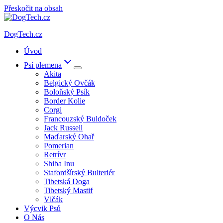
Přeskočit na obsah
DogTech.cz
Úvod
Psí plemena
Akita
Belgický Ovčák
Boloňský Psík
Border Kolie
Corgi
Francouzský Buldoček
Jack Russell
Maďarský Ohař
Pomerian
Retrívr
Shiba Inu
Stafordšírský Bulteriér
Tibetská Doga
Tibetský Mastif
Vlčák
Výcvik Psů
O Nás