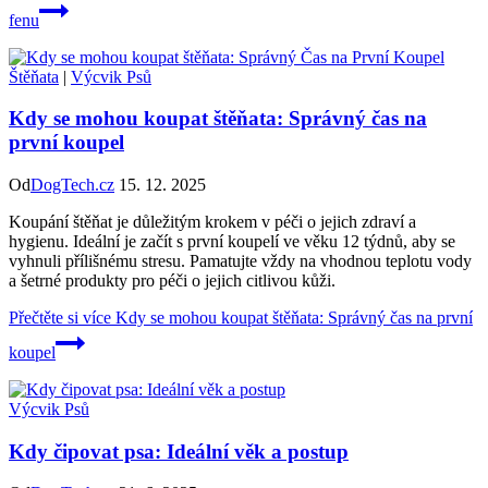
fenu
Štěňata
|
Výcvik Psů
Kdy se mohou koupat štěňata: Správný čas na
první koupel
Od
DogTech.cz
15. 12. 2025
Koupání štěňat je důležitým krokem v péči o jejich zdraví a
hygienu. Ideální je začít s první koupelí ve věku 12 týdnů, aby se
vyhnuli přílišnému stresu. Pamatujte vždy na vhodnou teplotu vody
a šetrné produkty pro péči o jejich citlivou kůži.
Přečtěte si více
Kdy se mohou koupat štěňata: Správný čas na první
koupel
Výcvik Psů
Kdy čipovat psa: Ideální věk a postup