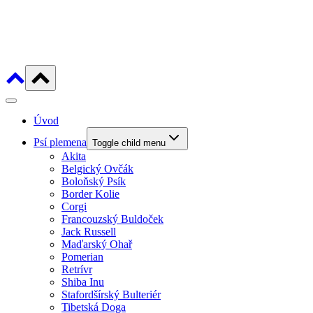
Úvod
Psí plemena
Toggle child menu
Akita
Belgický Ovčák
Boloňský Psík
Border Kolie
Corgi
Francouzský Buldoček
Jack Russell
Maďarský Ohař
Pomerian
Retrívr
Shiba Inu
Stafordšírský Bulteriér
Tibetská Doga