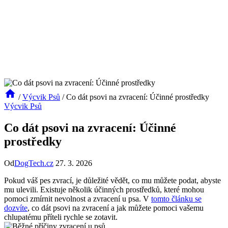
/
Výcvik Psů
/
Co dát psovi na zvracení: Účinné prostředky
Výcvik Psů
Co dát psovi na zvracení: Účinné
prostředky
Od
DogTech.cz
27. 3. 2026
Pokud váš pes zvrací, je důležité vědět, co mu můžete podat, abyste
mu ulevili. Existuje několik účinných prostředků, které mohou
pomoci zmírnit nevolnost a zvracení u psa. V
tomto článku se
dozvíte
, co dát psovi na zvracení a jak můžete pomoci vašemu
chlupatému příteli rychle se zotavit.