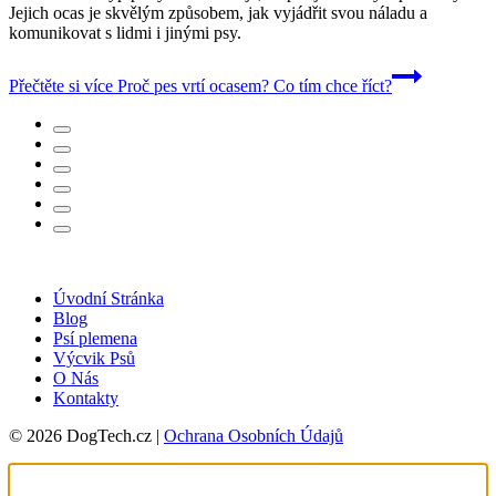
Jejich ocas je skvělým způsobem, jak vyjádřit svou náladu a
komunikovat s lidmi i jinými psy.
Přečtěte si více
Proč pes vrtí ocasem? Co tím chce říct?
Úvodní Stránka
Blog
Psí plemena
Výcvik Psů
O Nás
Kontakty
© 2026 DogTech.cz |
Ochrana Osobních Údajů