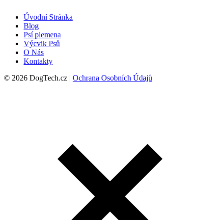
Úvodní Stránka
Blog
Psí plemena
Výcvik Psů
O Nás
Kontakty
© 2026 DogTech.cz |
Ochrana Osobních Údajů