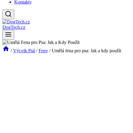
Kontakty
DogTech.cz
/
Výcvik Psů
/
Feny
/
Umělá fena pro psa: Jak a kdy použít