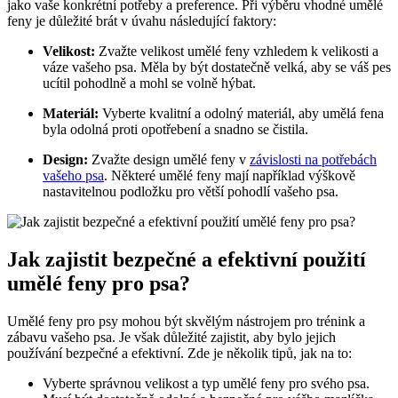
jako vaše konkrétní potřeby a preference. Při výběru vhodné umělé
feny je důležité brát v úvahu následující faktory:
Velikost:
Zvažte velikost umělé feny vzhledem k velikosti a
váze vašeho psa. Měla by být dostatečně velká, aby se váš pes
ucítil pohodlně a mohl se volně hýbat.
Materiál:
Vyberte kvalitní a odolný materiál, aby umělá fena
byla odolná proti opotřebení a snadno se čistila.
Design:
Zvažte design umělé feny v
závislosti na potřebách
vašeho psa
. Některé umělé feny mají například výškově
nastavitelnou podložku pro větší pohodlí vašeho psa.
Jak zajistit bezpečné a efektivní použití
umělé feny pro psa?
Umělé feny pro psy mohou být skvělým nástrojem pro trénink a
zábavu vašeho psa. Je však důležité zajistit, aby bylo jejich
používání bezpečné a efektivní. Zde je několik tipů, jak na to:
Vyberte správnou velikost a typ umělé feny pro svého psa.