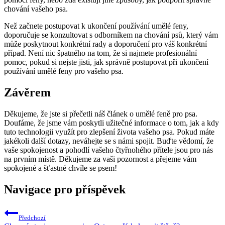
chování vašeho psa.
Než začnete postupovat k ukončení používání umělé feny,
doporučuje se konzultovat s odborníkem na chování psů, který vám
může poskytnout konkrétní rady a doporučení pro váš konkrétní
případ. Není nic špatného na tom, že si najmete profesionální
pomoc, pokud si nejste jisti, jak správně postupovat při ukončení
používání umělé feny pro vašeho psa.
Závěrem
Děkujeme, že jste si přečetli náš článek o umělé feně pro psa.
Doufáme, že jsme vám poskytli užitečné informace o tom, jak a kdy
tuto technologii využít pro zlepšení života vašeho psa. Pokud máte
jakékoli další dotazy, neváhejte se s námi spojit. Buďte vědomí, že
vaše spokojenost a pohodlí vašeho čtyřnohého přítele jsou pro nás
na prvním místě. Děkujeme za vaši pozornost a přejeme vám
spokojené a šťastné chvíle se psem!
Navigace pro příspěvek
Předchozí