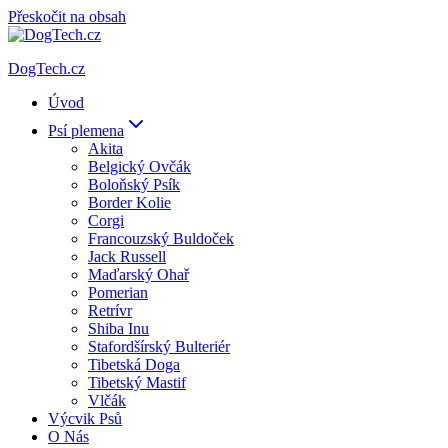
Přeskočit na obsah
DogTech.cz
Úvod
Psí plemena
Akita
Belgický Ovčák
Boloňský Psík
Border Kolie
Corgi
Francouzský Buldoček
Jack Russell
Maďarský Ohař
Pomerian
Retrívr
Shiba Inu
Stafordšírský Bulteriér
Tibetská Doga
Tibetský Mastif
Vlčák
Výcvik Psů
O Nás