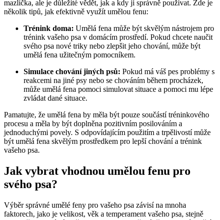
mazlíčka, ale je důležité vědět, jak a kdy ji správně používat. Zde je
několik tipů, jak efektivně využít umělou fenu:
Trénink doma:
Umělá fena může být skvělým nástrojem pro
trénink vašeho psa v domácím prostředí. Pokud chcete naučit
svého psa nové triky nebo zlepšit jeho chování, může být
umělá fena užitečným pomocníkem.
Simulace chování jiných psů:
Pokud má váš pes problémy s
reakcemi na jiné psy nebo se chováním během procházek,
může umělá fena pomoci simulovat situace a pomoci mu lépe
zvládat dané situace.
Pamatujte, že umělá fena by měla být pouze součástí tréninkového
procesu a měla by být doplněna pozitivním posilováním a
jednoduchými povely. S odpovídajícím použitím a trpělivostí může
být umělá fena skvělým prostředkem pro lepší chování a trénink
vašeho psa.
Jak vybrat vhodnou umělou fenu pro
svého psa?
Výběr správné umělé feny pro vašeho psa závisí na mnoha
faktorech, jako je velikost, věk a temperament vašeho psa, stejně