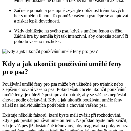
Musí být dostatečně odolná a bezpečná pro vášho mazlíčka.
Začněte pomalu a postupně zvyšujte obtížnost tréninkových
her s umělou fenou. To pomůže vašemu psu lépe se adaptovat
a získat lepší dovednosti.
Vždy dohlížejte na svého psa, když s umělou fenou cvičíte.
Žádná hra by neměla být tak intenzivní, aby ohrozila zdraví či
pohodu vašeho mazlíčka.
Kdy a jak ukončit používání umělé feny
pro psa?
Používání umělé feny pro psa může být užitečné pro trénink nebo
zlepšení chování vašeho psa. Pokud však chcete ukončit používání
umělé feny, je důležité postupovat opatrně, aby se váš pes nepřestal
chovat podle očekávání. Kdy a jak ukončit používání umělé feny
záleží na individuálních potřebách a chování vašeho psa.
Existuje několik faktorů, které byste měli zvážit při rozhodování,
kdy a jak přestat používat umělou fenu. Například byste měli zvážit,
zda je váš pes již dostatečně trénovaný, aby reagoval na pokyny bez
pomoci feny, nebo zda existují jiné způsoby, jak podpořit správné