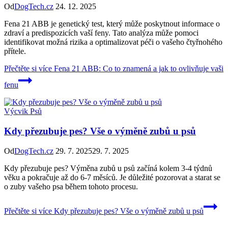
Od
DogTech.cz
24. 12. 2025
Fena 21 ABB je genetický test, který může poskytnout informace o
zdraví a predispozicích vaší feny. Tato analýza může pomoci
identifikovat možná rizika a optimalizovat péči o vašeho čtyřnohého
přítele.
Přečtěte si více
Fena 21 ABB: Co to znamená a jak to ovlivňuje vaši
fenu
Výcvik Psů
Kdy přezubuje pes? Vše o výměně zubů u psů
Od
DogTech.cz
29. 7. 2025
29. 7. 2025
Kdy přezubuje pes? Výměna zubů u psů začíná kolem 3-4 týdnů
věku a pokračuje až do 6-7 měsíců. Je důležité pozorovat a starat se
o zuby vašeho psa během tohoto procesu.
Přečtěte si více
Kdy přezubuje pes? Vše o výměně zubů u psů