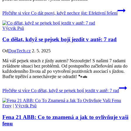
Přečtěte si více
Co dát psovi, když nechce jíst: Efektivní řešení
Výcvik Psů
Co dělat, když se pejsek bojí jezdit v autě: 7 rad
Od
DogTech.cz
2. 5. 2025
Má váš pejsek strach z jízdy autem? Nezoufejte! S našimi 7 radami
zvládnete situaci bez problémů. Od postupného začleňování auta do
každodenního života až po vytvoření pozitivních asociací s jízdou.
Buďte trpěliví a nenechávejte se odradit! 🐾🚗
Přečtěte si více
Co dělat, když se pejsek bojí jezdit v autě: 7 rad
Feny
|
Výcvik Psů
Fena 21 ABB: Co to znamená a jak to ovlivňuje vaši
fenu