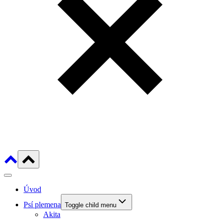
Úvod
Psí plemena
Toggle child menu
Akita