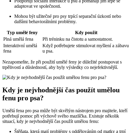
Podporují sociální interakce u psů a pomáhají jim lépe se
adaptovat ve společnosti.
Mohou být užitečné pro psy trpící separační úzkostí nebo
dalšími behaviorálními problémy.
Typ umělé feny
Kdy použít
Plná umělá fena
Při tréninku na čistotu a samostatnost.
Interaktivní umělá
Když potřebujete stimulovat myšlení a zábavu
fena
u psa.
Nezapomeňte, že při použití umělé feny je důležité postupovat s
trpělivostí a důsledností, aby byly výsledky co nejefektivnější.
Kdy je nejvhodnější čas použít umělou
fenu pro psa?
Umělá fena pro psa může být skvělým nástrojem pro majitele, kteří
potřebují pomoc při výchově svého mazlíčka. Existuje několik
situací, kdy je nejvhodnější čas použít umělou fenu:
Štěňata, která mají problémy s oddělováním od matky a trpí