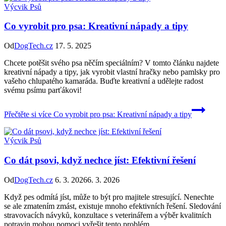
Výcvik Psů
Co vyrobit pro psa: Kreativní nápady a tipy
Od
DogTech.cz
17. 5. 2025
Chcete potěšit svého psa něčím speciálním? V tomto článku najdete
kreativní nápady a tipy, jak vyrobit vlastní hračky nebo pamlsky pro
vašeho chlupatého kamaráda. Buďte kreativní a udělejte radost
svému psímu parťákovi!
Přečtěte si více
Co vyrobit pro psa: Kreativní nápady a tipy
Výcvik Psů
Co dát psovi, když nechce jíst: Efektivní řešení
Od
DogTech.cz
6. 3. 2026
6. 3. 2026
Když pes odmítá jíst, může to být pro majitele stresující. Nenechte
se ale zmatením zmást, existuje mnoho efektivních řešení. Sledování
stravovacích návyků, konzultace s veterinářem a výběr kvalitních
potravin mohou pomoci vyřešit tento problém.