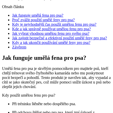
Obsah článku
Jak funguje umělá fena pro psa?
Proč zvážit použití umělé feny pro psa?
Kdy je nejvhodnější čas použít umělou fenu pro psa?
Kde a jak správně používat umělou fenu pro psa?
Jak vybrat vhodnou umělou fenu pro svého psa?
Jak zajistit bezpečné a efektivní použití umělé feny pro psa?
Kdy a jak ukončit používání umělé feny pro psa?
Závěrem
Jak funguje umělá fena pro psa?
Umělá fena pro psa je skvělým pomocníkem pro majitele psů, kteří
chtějí trénovat svého čtyřnohého kamaráda nebo mu poskytnout
pocit bezpečí a pohodlí. Tento produkt je navržen tak, aby vypadal a
cítil se jako skutečný pes, což může pomoci snížit úzkost u psů nebo
zlepšit jejich chování.
Kdy použít umělou fenu pro psa?
Při tréninku štěněte nebo dospělého psa.
Při odchovu štěňat nebo pro psa, který trpí úzkostí z