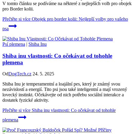
V tomto článku se podíváme na některé z nejlepších volb pro obojek
pro Border kolii.
Přečtěte si více
Obojek pro border kolii: Nejlepší volby pro vašeho
psa
Psí plemena
|
Shiba Inu
Shiba inu vlastnosti: Co očekávat od tohohle
plemena
Od
DogTech.cz
24. 5. 2025
Shiba Inu je temperamentní a loajální pes, který je známý svou
nezávislostí a energií. Tito psi jsou také inteligentní a mají vrozený
lovecký instinkt. Očekávejte od nich potřebu sociální interakce a
dostatek fyzické aktivity.
Přečtěte si více
Shiba inu vlastnosti: Co očekávat od tohohle
plemena