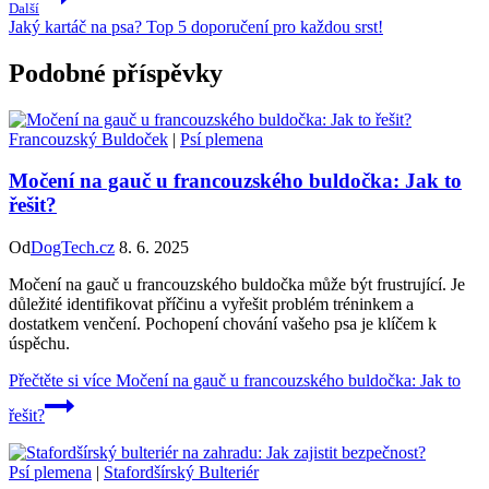
Další
Jaký kartáč na psa? Top 5 doporučení pro každou srst!
Podobné příspěvky
Francouzský Buldoček
|
Psí plemena
Močení na gauč u francouzského buldočka: Jak to
řešit?
Od
DogTech.cz
8. 6. 2025
Močení na gauč u francouzského buldočka může být frustrující. Je
důležité identifikovat příčinu a vyřešit problém tréninkem a
dostatkem venčení. Pochopení chování vašeho psa je klíčem k
úspěchu.
Přečtěte si více
Močení na gauč u francouzského buldočka: Jak to
řešit?
Psí plemena
|
Stafordšírský Bulteriér