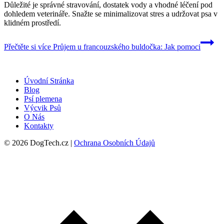
Důležité je správné stravování, dostatek vody a vhodné léčení pod
dohledem veterináře. Snažte se minimalizovat stres a udržovat psa v
klidném prostředí.
Přečtěte si více
Průjem u francouzského buldočka: Jak pomoci
Úvodní Stránka
Blog
Psí plemena
Výcvik Psů
O Nás
Kontakty
© 2026 DogTech.cz |
Ochrana Osobních Údajů