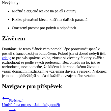
Nevýhody:
Možné⁤ alergické‍ reakce na peleš z dutiny
Riziko ⁤přenášení blech, klíšťat a dalších parazitů
Omezený prostor pro pohyb ‌a odpočinek
Závěrem
Doufáme, že tento‌ článek ​vám pomohl ​lépe porozumět ‌spaní v
posteli s ‍francouzským‍ buldočkem. ‌Pokud‍ jste⁤ si dosud nebyli jistí,
zda je
‍to ‌pro​ vás správná volba, zkuste‌ si všechny faktory zvážit a
rozhodnout se podle svých⁢ preferencí. Bez ohledu na to, jak‍ se
rozhodnete, nezapomeňte, že klíčem k⁢ harmonickému životu⁢ s
vaším domácím mazlíčkem ⁤je vzájemná⁢ důvěra⁢ a⁢ respekt.⁣ Nakonec
je to tou nejdůležitější součástí každého vzájemného vztahu.
Navigace pro příspěvek
Předchozí
Umělá fena pro psa: Jak a kdy použít