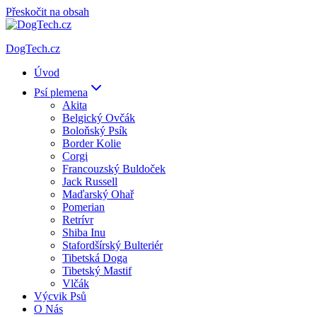
Přeskočit na obsah
DogTech.cz
Úvod
Psí plemena
Akita
Belgický Ovčák
Boloňský Psík
Border Kolie
Corgi
Francouzský Buldoček
Jack Russell
Maďarský Ohař
Pomerian
Retrívr
Shiba Inu
Stafordšírský Bulteriér
Tibetská Doga
Tibetský Mastif
Vlčák
Výcvik Psů
O Nás