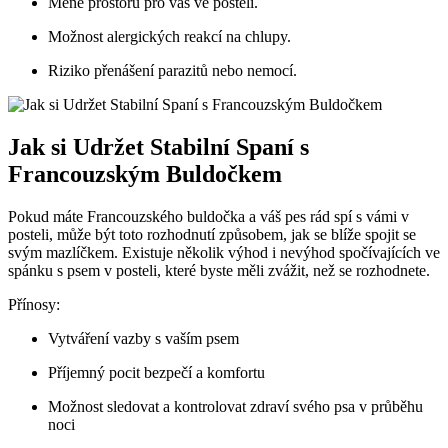
Méně ⁤prostoru pro vás ve posteli.
Možnost alergických⁢ reakcí⁤ na chlupy.
Riziko přenášení parazitů nebo nemocí.
Jak si⁢ Udržet Stabilní Spaní⁤ s
Francouzským Buldočkem
Pokud máte Francouzského buldočka a ⁢váš pes rád spí ​s vámi ​v
posteli, ​může⁢ být toto rozhodnutí⁤ způsobem, jak se blíže spojit se
svým mazlíčkem. ​Existuje několik výhod i nevýhod ⁣spočívajících ve
spánku s⁢ psem v posteli,‍ které⁢ byste ⁣měli ‌zvážit, než se rozhodnete.
Přínosy:
Vytváření⁢ vazby ⁢s vaším psem
Příjemný pocit bezpečí ‌a ‌komfortu
Možnost sledovat ‌a kontrolovat zdraví svého‍ psa v průběhu
noci