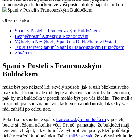
francouzským buldočkem ​ve‌ vaší posteli dobrý nápad či ‌nikoli.
Obsah článku
Spaní v Posteli s Francouzským Buldočkem
Bezpečnostní ⁢Aspekty a⁤ Rozhodování
Výhody a Nevýhody Spánku s Buldočkem v Posteli
Jak si⁢ Udržet Stabilní Spaní⁤ s Francouzským Buldočkem
Závěrem
Spaní v Posteli s Francouzským
Buldočkem
⁢může být pro některé‌ lidi skvělý způsob, jak si‌ užít blízkost ⁢svého
mazlíčka. Pokud máte rádi teplé a plyšové společníky během noci,
pak by mít buldočka⁤ v posteli mohlo být ​pro⁢ vás ideální. Tito malí a
roztomilí psi jsou‌ známí svojí‌ láskavostí​ a oddaností, takže by‌ vás
rádi ⁢zahřáli po celou noc.
Pokud se rozhodnete spát ​s
francouzským ⁢buldočkem
v posteli,
buďte si vědomi‍ několika věcí. Prvně, pamatujte, že buldočci mají
tendenci chrápat, ‍takže to může⁢ být problém pro ty,‌ kteří potřebují
tiché⁤ prostředí k odpočinku. Dále,
může se stát
, ​že váš spánek bude