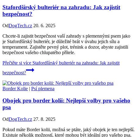
Stafordšírský bulteriér na zahradu: Jak zajistit
bezpečnost?
Od
DogTech.cz
20. 6. 2025
Chcete-li zajistit bezpečnost vaší zahrady s plemennými psem jako
je Stafordšírský bulteriér, je důležité brát v úvahu jejich sílu a
temperament. Zajistěte pevný plot, trénink a dozor, abyste zajistili
bezpečnost vašeho chlupatého přítele.
Přečtěte si více
Stafordšírský bulteriér na zahradu: Jak zajistit
bezpečnost?
Border Kolie
|
Psí plemena
Obojek pro border kolii: Nejlepší volby pro vašeho
psa
Od
DogTech.cz
27. 8. 2025
Pokud máte Border kolii, možná se ptáte, jaký obojek je ten nejlepší.
Existuje několik možností, které mohou být ideální pro vašeho psa.