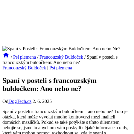
/
Psí plemena
/
Francouzský Buldoček
/
Spaní v posteli s
francouzským buldočkem: Ano nebo ne?
Francouzský Buldoček
|
Psí plemena
Spaní v posteli s francouzským
buldočkem: Ano nebo ne?
Od
DogTech.cz
2. 6. 2025
Spaní⁣ v posteli s francouzským buldočkem – ano ⁢nebo ⁢ne? Toto je
otázka, která‌ může ‍vyvolat mnoho kontroverzí mezi⁤ majiteli
domácích ⁤mazlíčků. Pokud ⁢se také potýkáte s‌ tímto dilematem,⁤
nebojte se, jsme​ tu abychom vám poskytli⁣ nějaké ​informace a‌ rady,‌
které vám mohou pomoci rozhodnout ​se, zda ⁤je spaní‍ s