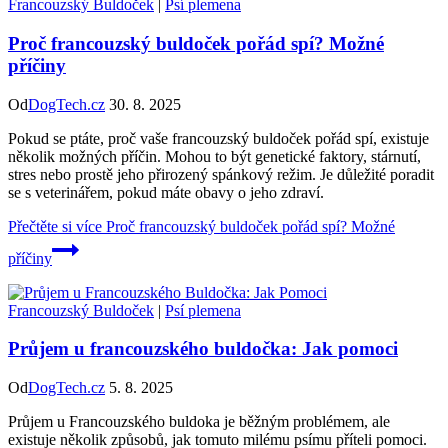
Francouzský Buldoček
|
Psí plemena
Proč francouzský buldoček pořád spí? Možné
příčiny
Od
DogTech.cz
30. 8. 2025
Pokud se ptáte, proč vaše francouzský buldoček pořád spí, existuje
několik možných příčin. Mohou to být genetické faktory, stárnutí,
stres nebo prostě jeho přirozený spánkový režim. Je důležité poradit
se s veterinářem, pokud máte obavy o jeho zdraví.
Přečtěte si více
Proč francouzský buldoček pořád spí? Možné
příčiny
Francouzský Buldoček
|
Psí plemena
Průjem u francouzského buldočka: Jak pomoci
Od
DogTech.cz
5. 8. 2025
Průjem u Francouzského buldoka je běžným problémem, ale
existuje několik způsobů, jak tomuto milému psímu příteli pomoci.