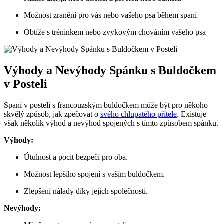
Možnost zranění ⁢pro vás nebo vašeho ⁣psa ‌během spaní
Obtíže s tréninkem ⁤nebo zvykovým chováním vašeho psa
Výhody a Nevýhody Spánku s Buldočkem
v Posteli
Spaní v posteli s francouzským buldočkem může být ⁤pro někoho
⁣skvělý způsob, jak zpečovat o ‍
svého chlupatého přítele
. Existuje
však ⁣několik výhod a⁢ nevýhod spojených s tímto způsobem spánku.
Výhody:
Útulnost‌ a pocit bezpečí pro oba.
Možnost lepšího spojení s ‌vaším buldočkem.
Zlepšení nálady díky jejich ⁢společnosti.
Nevýhody: