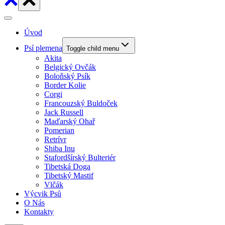
Úvod
Psí plemena
Toggle child menu
Akita
Belgický Ovčák
Boloňský Psík
Border Kolie
Corgi
Francouzský Buldoček
Jack Russell
Maďarský Ohař
Pomerian
Retrívr
Shiba Inu
Stafordšírský Bulteriér
Tibetská Doga
Tibetský Mastif
Vlčák
Výcvik Psů
O Nás
Kontakty