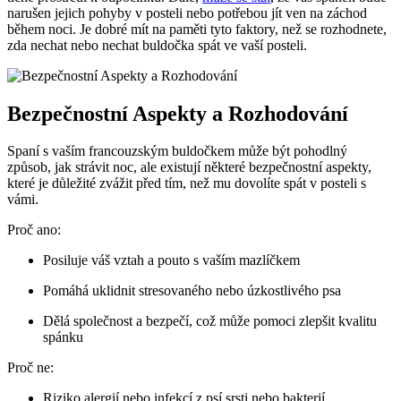
narušen​ jejich pohyby⁤ v posteli nebo potřebou jít ⁢ven na záchod
během noci. Je dobré mít na paměti‌ tyto⁣ faktory, než se⁤ rozhodnete,‌
zda ⁢nechat nebo nechat ⁤buldočka spát ve vaší posteli.
Bezpečnostní ⁢Aspekty a⁤ Rozhodování
Spaní s​ vaším francouzským buldočkem ‍může být​ pohodlný
způsob, jak strávit noc, ⁣ale existují některé bezpečnostní aspekty,
které je důležité ⁣zvážit ‍před tím, než mu ​dovolíte spát v‌ posteli s‍
vámi.
Proč ano:
Posiluje váš ⁣vztah a pouto s vaším‍ mazlíčkem
Pomáhá uklidnit ⁢stresovaného nebo úzkostlivého psa
Dělá společnost a⁢ bezpečí, což ‌může pomoci zlepšit ​kvalitu
spánku
Proč ‍ne:
Riziko⁢ alergií nebo infekcí z ⁢psí srsti ⁢nebo‌ bakterií