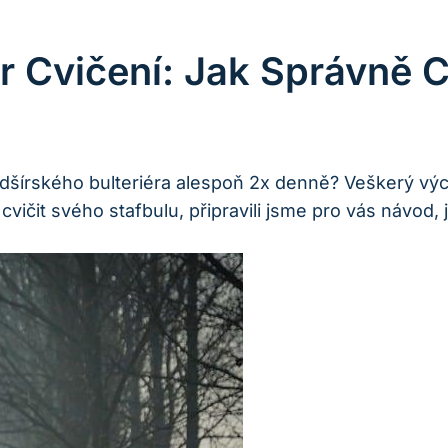
ér Cvičení: Jak Správně C
ordšírského bulteriéra alespoň 2x denně? Veškerý výcv
ičit svého stafbulu, připravili jsme pro vás návod, j