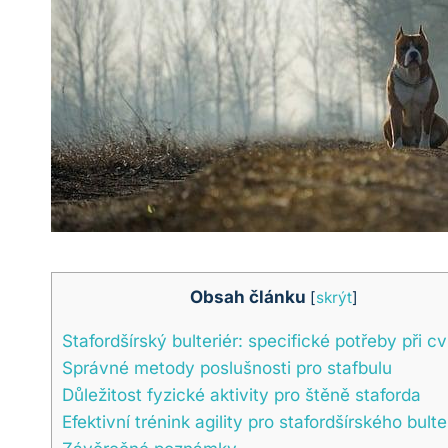
Obsah článku
[
skrýt
]
Stafordšírský bulteriér: specifické potřeby při cv
Správné metody poslušnosti pro stafbulu
Důležitost fyzické aktivity pro štěně staforda
Efektivní trénink agility pro stafordšírského bulte