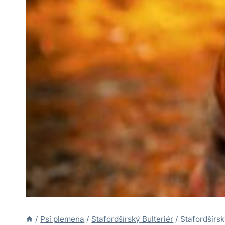
/
Psí plemena
/
Stafordšírský Bulteriér
/
Stafordšírsk