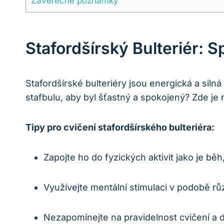
Závěrečné poznámky
Stafordšírský Bulteriér: S
Stafordšírské bulteriéry jsou energická a silná
stafbulu, aby byl šťastný a spokojený? Zde je n
Tipy pro cvičení stafordšírského bulteriéra:
Zapojte ho do fyzických aktivit jako je bě
Využívejte mentální stimulaci v podobě růz
Nezapomínejte na pravidelnost cvičení a 