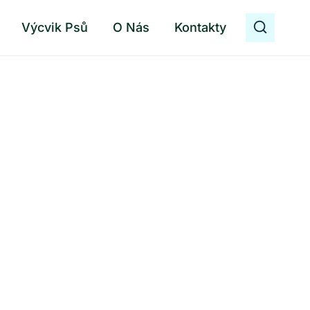
Výcvik Psů
O Nás
Kontakty