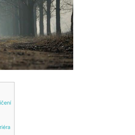
ičení
riéra