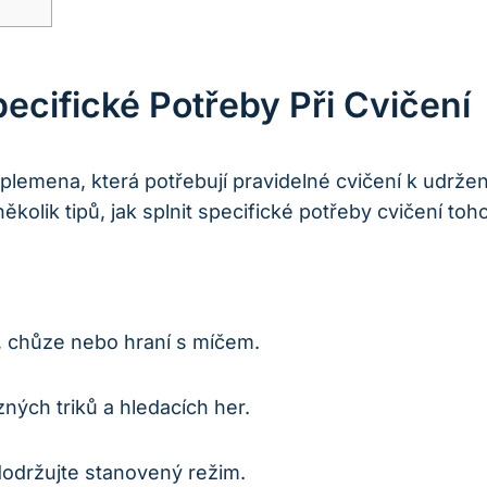
pecifické Potřeby Při Cvičení
 plemena, která potřebují pravidelné cvičení k udržen
ěkolik tipů, jak splnit specifické potřeby cvičení to
h, chůze nebo hraní s míčem.
ných triků a hledacích her.
dodržujte stanovený režim.