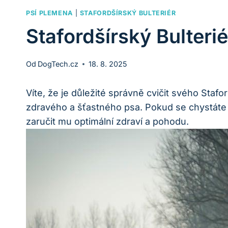
PSÍ PLEMENA
|
STAFORDŠÍRSKÝ BULTERIÉR
Stafordšírský Bulteri
Od
DogTech.cz
18. 8. 2025
Víte, že je důležité správně cvičit svého Staf
zdravého a šťastného psa. Pokud se chystáte cv
zaručit mu optimální zdraví a pohodu.