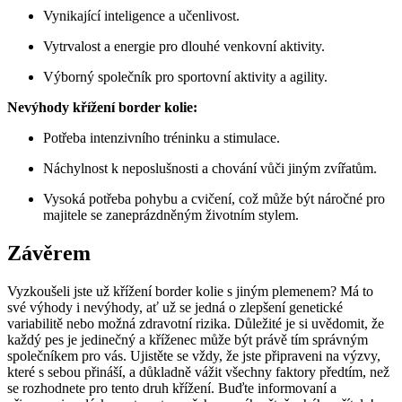
Vynikající inteligence a učenlivost.
Vytrvalost a energie pro dlouhé venkovní aktivity.
Výborný společník pro sportovní aktivity a agility.
Nevýhody křížení border kolie:
Potřeba intenzivního tréninku a stimulace.
Náchylnost k neposlušnosti a chování vůči jiným zvířatům.
Vysoká potřeba pohybu a cvičení, což může být náročné pro
majitele se zaneprázdněným životním stylem.
Závěrem
Vyzkoušeli jste už křížení border kolie s jiným plemenem? Má to
své výhody i nevýhody, ať už se jedná o zlepšení genetické
variabilitě nebo možná zdravotní rizika. Důležité je si uvědomit, že
každý pes je jedinečný a kříženec může být právě tím správným
společníkem pro vás. Ujistěte se vždy, že jste připraveni na výzvy,
které s sebou přináší, a důkladně vážit všechny faktory předtím, než
se rozhodnete pro tento druh křížení. Buďte informovaní a