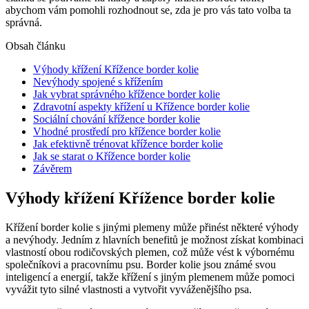
abychom vám pomohli rozhodnout se, zda je pro vás tato volba ta
správná.
Obsah článku
Výhody křížení Křížence border kolie
Nevýhody spojené s křížením
Jak vybrat správného křížence border kolie
Zdravotní aspekty křížení u Křížence border kolie
Sociální chování křížence border kolie
Vhodné prostředí pro křížence border kolie
Jak efektivně trénovat křížence border kolie
Jak se starat o Křížence border kolie
Závěrem
Výhody křížení Křížence border kolie
Křížení border kolie s jinými plemeny může přinést některé výhody
a nevýhody. Jedním z hlavních benefitů je možnost získat kombinaci
vlastností obou rodičovských plemen, což může vést k výbornému
společníkovi a pracovnímu psu. Border kolie jsou známé svou
inteligencí a energií, takže křížení s jiným plemenem může pomoci
vyvážit tyto silné vlastnosti a vytvořit vyváženějšího psa.