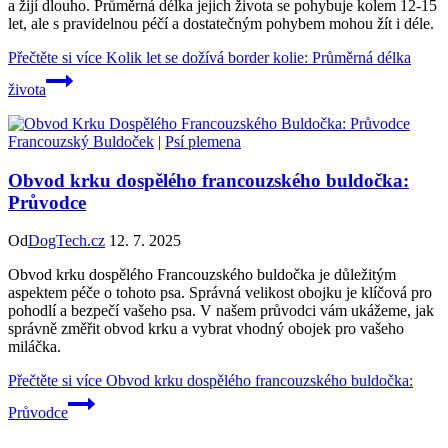
a žijí dlouho. Průměrná délka jejich života se pohybuje kolem 12-15
let, ale s pravidelnou péčí a dostatečným pohybem mohou žít i déle.
Přečtěte si více
Kolik let se dožívá border kolie: Průměrná délka
života
Francouzský Buldoček
|
Psí plemena
Obvod krku dospělého francouzského buldočka:
Průvodce
Od
DogTech.cz
12. 7. 2025
Obvod krku dospělého Francouzského buldočka je důležitým
aspektem péče o tohoto psa. Správná velikost obojku je klíčová pro
pohodlí a bezpečí vašeho psa. V našem průvodci vám ukážeme, jak
správně změřit obvod krku a vybrat vhodný obojek pro vašeho
miláčka.
Přečtěte si více
Obvod krku dospělého francouzského buldočka:
Průvodce