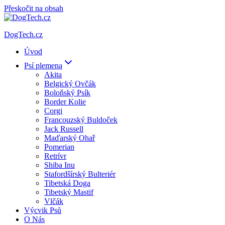
Přeskočit na obsah
DogTech.cz
Úvod
Psí plemena
Akita
Belgický Ovčák
Boloňský Psík
Border Kolie
Corgi
Francouzský Buldoček
Jack Russell
Maďarský Ohař
Pomerian
Retrívr
Shiba Inu
Stafordšírský Bulteriér
Tibetská Doga
Tibetský Mastif
Vlčák
Výcvik Psů
O Nás