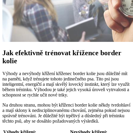
Jak efektivně trénovat křížence border
kolie
Výhody a nevýhody křížení kříženec border kolie jsou důležité mít
na paměti, když trénujete tohoto jedinečného psa. Tito psi jsou
inteligentní, energičtí a mají skvělý lovecký instinkt, který lze využít
během tréninku. Výhodou je také jejich vysoká úroveň vytrvalosti a
schopnost se rychle učit nové triky.
Na druhou stranu, mohou být kříženci border kolie někdy tvrdohlaví
a mají sklony k nedisciplinovanému chování, zejména pokud nejsou
správně trénováni. Je důležité být trpělivý a důsledný při tréninku
těchto psů, aby se dosáhlo požadovaných výsledků.
Výhody křížení:
Nevýhody křížení: