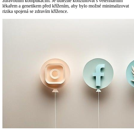
zdravotním komplikacím. Je důležité konzultovat s veterinárním
lékařem a genetikem před křížením, aby bylo možné minimalizovat
rizika spojená se zdravím křížence.