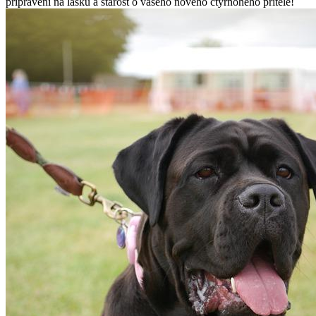
připraveni na lásku a starost o vašeho nového čtyřnohého přítele!