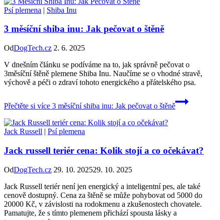
Psí plemena
|
Shiba Inu
3 měsíční shiba inu: Jak pečovat o štěně
Od
DogTech.cz
2. 6. 2025
V dnešním článku se podíváme na to, jak správně pečovat o
3měsíční štěně plemene Shiba Inu. Naučíme se o vhodné stravě,
výchově a péči o zdraví tohoto energického a přátelského psa.
Přečtěte si více
3 měsíční shiba inu: Jak pečovat o štěně
Jack Russell
|
Psí plemena
Jack russell teriér cena: Kolik stojí a co očekávat?
Od
DogTech.cz
29. 10. 2025
29. 10. 2025
Jack Russell teriér není jen energický a inteligentní pes, ale také
cenově dostupný. Cena za štěně se může pohybovat od 5000 do
20000 Kč, v závislosti na rodokmenu a zkušenostech chovatele.
Pamatujte, že s tímto plemenem přichází spousta lásky a