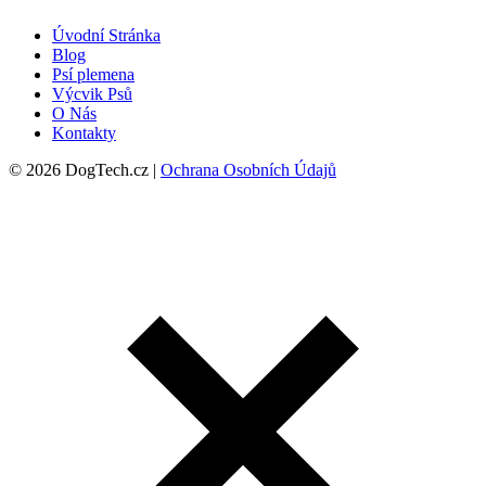
Úvodní Stránka
Blog
Psí plemena
Výcvik Psů
O Nás
Kontakty
© 2026 DogTech.cz |
Ochrana Osobních Údajů