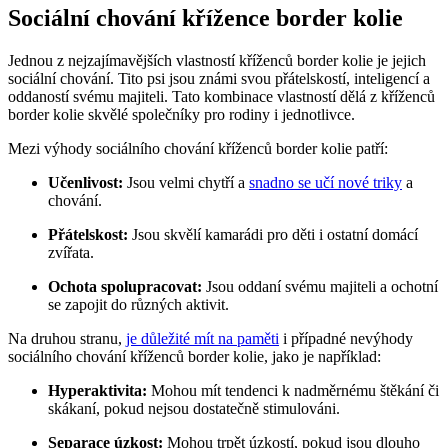
Sociální chování křížence border kolie
Jednou z nejzajímavějších vlastností kříženců border kolie je jejich
sociální chování. Tito psi jsou známi svou přátelskostí, inteligencí a
oddaností svému majiteli. Tato kombinace vlastností dělá z kříženců
border kolie skvělé společníky pro rodiny i jednotlivce.
Mezi výhody sociálního chování kříženců border kolie patří:
Učenlivost:
Jsou velmi chytří a
snadno se učí nové triky
a
chování.
Přátelskost:
Jsou skvělí kamarádi pro děti i ostatní domácí
zvířata.
Ochota spolupracovat:
Jsou oddaní svému majiteli a ochotní
se zapojit do různých aktivit.
Na druhou stranu,
je důležité mít na paměti
i případné nevýhody
sociálního chování kříženců border kolie, jako je například:
Hyperaktivita:
Mohou mít tendenci k nadměrnému štěkání či
skákaní, pokud nejsou dostatečně stimulováni.
Separace úzkost:
Mohou trpět úzkostí, pokud jsou dlouho