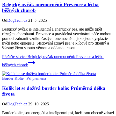
Belgický ovčák onemocnění: Prevence a léčba
běžných chorob
Od
DogTech.cz
21. 5. 2025
Belgický ovčák je inteligentní a energický pes, ale může trpět
různými chorobami. Prevence a pravidelná veterinární péče mohou
pomoci zabránit vzniku častých onemocnění, jako jsou dysplazie
kyčlí nebo epilepsie. Sledování zdraví psa je klíčové pro dlouhý a
šťastný život s touto věrnou a oddanou rasou.
Přečtěte si více
Belgický ovčák onemocnění: Prevence a léčba
běžných chorob
Border Kolie
|
Psí plemena
Kolik let se dožívá border kolie: Průměrná délka
života
Od
DogTech.cz
29. 10. 2025
Border kolie jsou energičtí a inteligentní psi, kteří jsou obecně zdraví