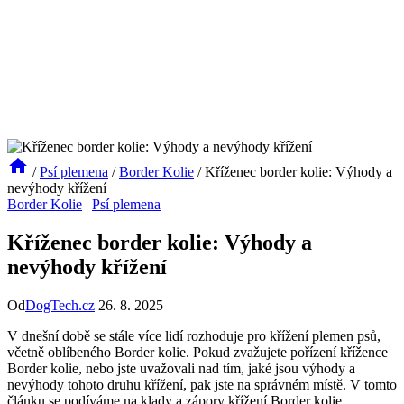
/
Psí plemena
/
Border Kolie
/
Kříženec border kolie: Výhody a
nevýhody křížení
Border Kolie
|
Psí plemena
Kříženec border kolie: Výhody a
nevýhody křížení
Od
DogTech.cz
26. 8. 2025
V dnešní době se stále více lidí rozhoduje pro křížení plemen psů,
včetně oblíbeného Border kolie. Pokud zvažujete pořízení křížence
Border kolie, nebo jste uvažovali nad tím, jaké jsou výhody a
nevýhody tohoto druhu křížení, pak jste na správném místě. V tomto
článku se podíváme na klady a zápory křížení Border kolie,