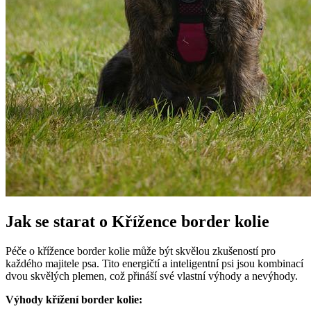
Jak se starat o Křížence border kolie
Péče o křížence border kolie může být skvělou zkušeností pro
každého majitele psa. Tito energičtí a inteligentní psi jsou kombinací
dvou skvělých plemen, což přináší své vlastní výhody a nevýhody.
Výhody křížení border kolie: