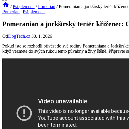
/
Psí plemena
/
Pomerian
/
Pomeranian a jorkšírský teriér křížene
Pomerian
|
Psí plemena
Pomeranian a jorkšírský teriér kříženec: 
Od
DogTech.cz
30. 1. 2026
Pokud ⁣jste se rozhodli přivést do ​své rodiny Pomeraniána a Jorkšírsk
když vezmete⁢ do​ svých rukou tento půvabný a ‌živý štěně. Připravte se‍