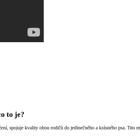
 to⁢ je?
ní, spojuje kvality⁣ obou rodičů do jedinečného a krásného​ psa. Tito malí,