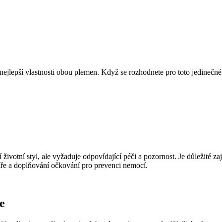
y nejlepší​ vlastnosti obou plemen. Když se rozhodnete pro toto⁤ jedinečn
životní ‍styl, ale vyžaduje odpovídající péči a pozornost. Je důležité⁢ zaj
ře a doplňování​ očkování pro prevenci nemocí.
e