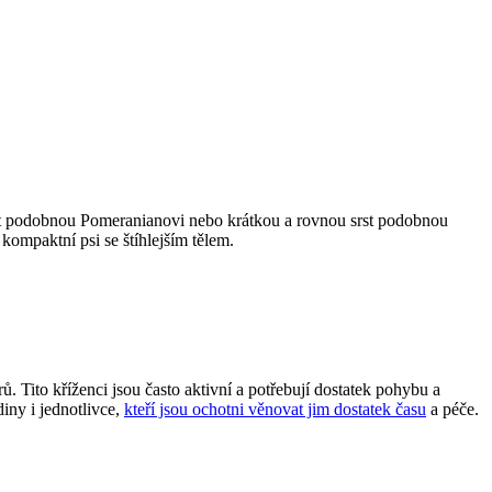
rst⁣ podobnou Pomeranianovi nebo krátkou a rovnou srst podobnou
kompaktní psi se ​štíhlejším tělem.
ito kříženci jsou ⁣často ⁤aktivní a potřebují dostatek pohybu‌ a
diny i jednotlivce,
kteří jsou ochotni věnovat jim dostatek času
a péče.