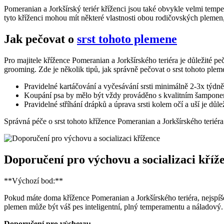
Pomeranian a Jorkšírský teriér kříženci jsou také obvykle velmi tempe
tyto kříženci mohou mít některé vlastnosti obou‍ rodičovských plemen, ta
Jak pečovat o
srst tohoto plemene
Pro⁣ majitele ⁢křížence Pomeranian ​a Jorkšírského teriéra je důležité p
grooming. Zde je ⁤několik tipů, ⁢jak⁤ správně pečovat o srst tohoto plem
Pravidelné kartáčování a vyčesávání srsti minimálně 2-3x týdně
Koupání psa by mělo být vždy prováděno s kvalitním šamponem 
Pravidelné stříhání drápků a úprava srsti kolem očí a uší je důl
Správná péče o srst tohoto křížence Pomeranian a Jorkšírského teriéra
Doporučení pro výchovu a socializaci kříž
**Výchozí bod:**
Pokud ‌máte doma⁢ křížence Pomeranian a Jorkšírského teriéra, nejspíše
plemen může být váš pes inteligentní, plný temperamentu‍ a náladový. 
Doporučení pro výchovu: