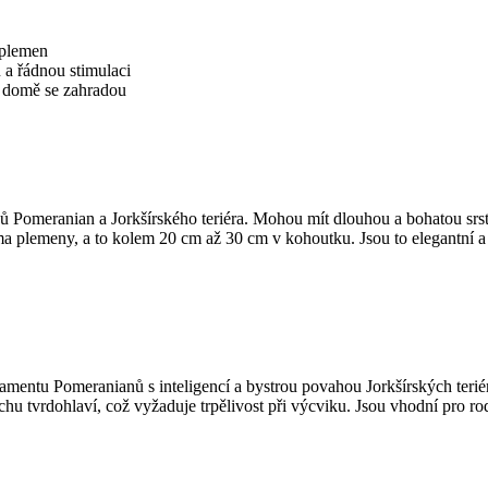
 plemen
 a řádnou stimulaci
o domě se zahradou
 Pomeranian a Jorkšírského‌ teriéra. ⁣Mohou mít dlouhou ​a ⁢bohatou ⁣s
ma plemeny, a to kolem 20 cm až 30 cm v kohoutku. Jsou to ⁣elegantní a ‍
u Pomeranianů s ⁣inteligencí‌ a bystrou povahou ​Jorkšírských teriérů. T
hu tvrdohlaví, což vyžaduje ​trpělivost při výcviku. Jsou vhodní ‌pro ro