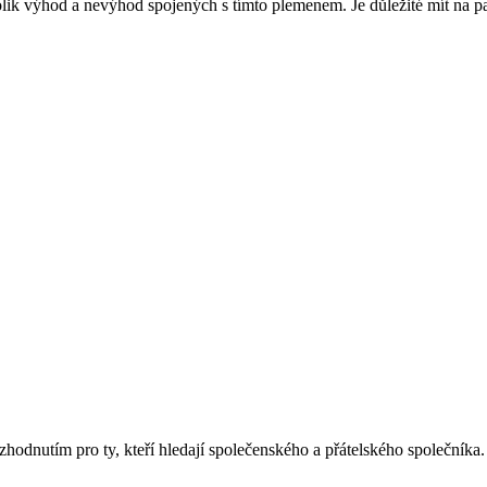
lik výhod a ​nevýhod spojených s tímto plemenem. Je důležité mít na‍ pam
odnutím pro ty, kteří hledají společenského a přátelského společníka. Tit