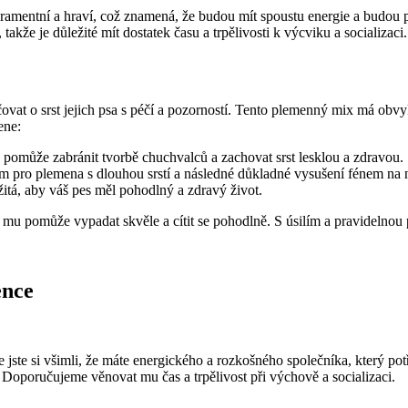
ramentní a hraví, což znamená, že budou mít spoustu energie a budou pot
kže je důležité mít dostatek ​času a‍ trpělivosti k výcviku a socializaci.
ečovat o srst jejich psa ⁣s péčí a pozorností. Tento ‌plemenný⁣ mix⁢ má ob
ene:
 pomůže zabránit tvorbě chuchvalců a zachovat srst lesklou a zdravou.
pro plemena s dlouhou srstí a následné důkladné vysušení fénem na n
ežitá, aby váš pes měl pohodlný a zdravý život.
 mu pomůže vypadat skvěle a cítit se pohodlně. S úsilím a pravidelnou p
ence
 jste ‍si všimli, že máte energického a rozkošného společníka, který po
Doporučujeme ⁢věnovat ‍mu čas a ‍trpělivost při výchově a socializaci.