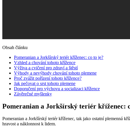
Obsah článku
Pomeranian a ‌Jorkšírský teriér kříženec:⁢ co to⁢ je?
Vzhled a chování tohoto⁢ křížence
Výživa a cvičení pro zdraví‍ a štěstí
Výhody ‍a nevýhody ⁣chování tohoto plemene
Proč ​zvážit pořízení tohoto křížence?
Jak pečovat o srst tohoto plemene
Doporučení pro výchovu a socializaci křížence
Závěrečné⁤ myšlenky
Pomeranian a ‌Jorkšírský teriér kříženec:⁢ co
Pomeranian a ⁤Jorkšírský teriér kříženec, tak jako ostatní plemenná kříže
hravost a náklonnost k lidem.