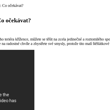
c: Co očekávat?
Co očekávat?
ého teriéra křížence, můžete se těšit na zcela jedinečné a roztomilého 
 na⁢ radostné ⁢chvíle a zbystřete své smysly, protože tito malí štěňátkové