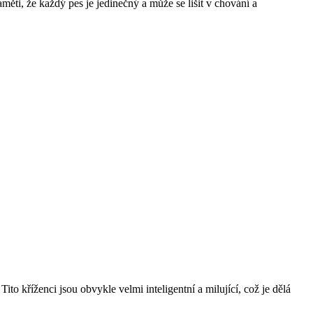
ěti, že každý pes je jedinečný a může se ‍lišit ‌v chování a
o ​kříženci jsou obvykle velmi inteligentní a ⁣milující, což je dělá