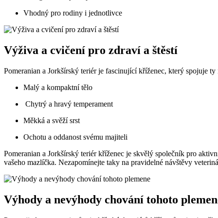
Vhodný pro rodiny i jednotlivce
Výživa a cvičení pro zdraví‍ a štěstí
Pomeranian a Jorkšírský ‍teriér je fascinující kříženec, který spojuje t
Malý a kompaktní tělo
⁣ Chytrý a hravý temperament
‍Měkká a⁣ svěží srst
Ochotu a oddanost svému majiteli
Pomeranian a Jorkšírský teriér‌ kříženec je skvělý společník pro aktivní 
vašeho mazlíčka. Nezapomínejte taky na pravidelné návštěvy veteriná
Výhody ‍a nevýhody ⁣chování tohoto plemen