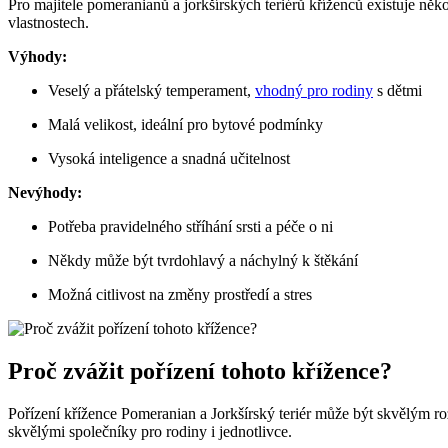
Pro majitele pomeranianů a jorkšírských teriérů kříženců existuje něko
vlastnostech.
Výhody:
Veselý a ‌přátelský temperament,
vhodný pro rodiny
s dětmi
Malá ⁢velikost, ideální pro bytové podmínky
Vysoká inteligence a snadná učitelnost
Nevýhody:
Potřeba pravidelného stříhání srsti a péče o ni
Někdy může být tvrdohlavý a ‌náchylný k štěkání
Možná citlivost na změny prostředí a stres
Proč ​zvážit pořízení tohoto křížence?
Pořízení křížence‌ Pomeranian a Jorkšírský teriér může být skvělým rozh
skvělými společníky pro rodiny i jednotlivce.