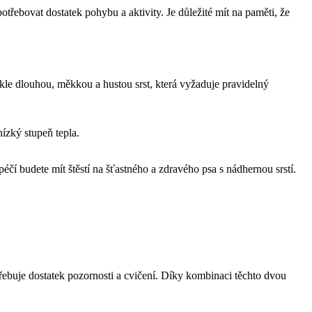
řebovat dostatek pohybu‍ a aktivity. Je důležité mít na paměti, že
vykle dlouhou, měkkou a hustou ‍srst, která vyžaduje‍ pravidelný
ízký stupeň tepla.
éčí budete mít štěstí na šťastného a zdravého psa s nádhernou srstí.
třebuje dostatek pozornosti a cvičení. ⁤Díky kombinaci těchto dvou