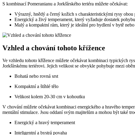
S kombinací Pomeranianu a Jorkšírského teriéra můžete očekávat:
Výrazný, hnědý a černý kožich s charakteristickými rysy obou
Energický a živý temperament, který vyžaduje dostatek pohybu
Malý a kompaktní rám, který je ideální pro bydlení v bytě neb
Vzhled a chování tohoto⁢ křížence
Ve vzhledu tohoto křížence můžete očekávat kombinaci typických rysů
Jorkšírskému teriérovi. Jejich velikost se ‍obvykle pohybuje ⁤mezi obě
Bohatá nebo rovná srst
Kompaktní a štíhlé tělo
Velikost kolem 20-30 cm⁣ v kohoutku
V chování můžete očekávat kombinaci energického a hravého temperament
mentální stimulace. Jsou⁣ oddaní svým majitelům a mohou být‍ také troc
Energický a ⁤hravý temperament
Inteligentní ⁣a bystrá povaha