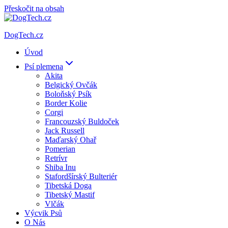
Přeskočit na obsah
DogTech.cz
Úvod
Psí plemena
Akita
Belgický Ovčák
Boloňský Psík
Border Kolie
Corgi
Francouzský Buldoček
Jack Russell
Maďarský Ohař
Pomerian
Retrívr
Shiba Inu
Stafordšírský Bulteriér
Tibetská Doga
Tibetský Mastif
Vlčák
Výcvik Psů
O Nás