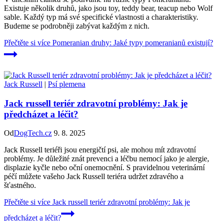
Existuje několik druhů, jako jsou toy, teddy bear, teacup nebo Wolf
sable. Každý typ má své specifické vlastnosti a charakteristiky.
Budeme se podrobněji zabývat každým z nich.
Přečtěte si více
Pomeranian druhy: Jaké typy pomeranianů existují?
Jack Russell
|
Psí plemena
Jack russell teriér zdravotní problémy: Jak je
předcházet a léčit?
Od
DogTech.cz
9. 8. 2025
Jack Russell teriéři jsou energičtí psi, ale mohou mít zdravotní
problémy. Je důležité znát prevenci a léčbu nemocí jako je alergie,
displazie kyčle nebo oční onemocnění. S pravidelnou veterinární
péčí můžete vašeho Jack Russell teriéra udržet zdravého a
šťastného.
Přečtěte si více
Jack russell teriér zdravotní problémy: Jak je
předcházet a léčit?