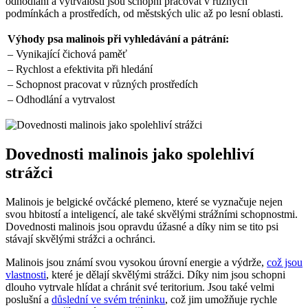
odhodlání a vytrvalosti jsou schopni pracovat v různých
podmínkách a prostředích, od městských ulic až po lesní oblasti.
Výhody psa malinois při vyhledávání a pátrání:
– Vynikající čichová paměť
– Rychlost a efektivita při hledání
– Schopnost pracovat v různých prostředích
– Odhodlání a vytrvalost
Dovednosti malinois jako spolehliví
strážci
Malinois je belgické ovčácké plemeno, které se vyznačuje nejen
svou hbitostí a inteligencí, ale také skvělými strážními schopnostmi.
Dovednosti malinois jsou opravdu úžasné a díky nim se tito psi
stávají skvělými strážci a ochránci.
Malinois jsou známí svou vysokou úrovní energie a výdrže,
což jsou
vlastnosti
, které je dělají skvělými strážci. Díky nim jsou schopni
dlouho vytrvale hlídat a chránit své teritorium. Jsou také velmi
poslušní a
důslední ve svém tréninku
, což jim umožňuje rychle