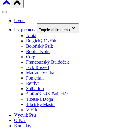
Úvod
Psí plemena
Toggle child menu
Akita
Belgický Ovčák
Boloňský Psík
Border Kolie
Corgi
Francouzský Buldoček
Jack Russell
Maďarský Ohař
Pomerian
Retrívr
Shiba Inu
Stafordšírský Bulteriér
Tibetská Doga
Tibetský Mastif
Vlčák
Výcvik Psů
O Nás
Kontakty