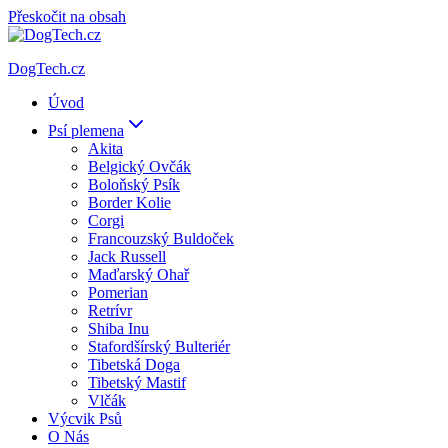
Přeskočit na obsah
DogTech.cz
Úvod
Psí plemena
Akita
Belgický Ovčák
Boloňský Psík
Border Kolie
Corgi
Francouzský Buldoček
Jack Russell
Maďarský Ohař
Pomerian
Retrívr
Shiba Inu
Stafordšírský Bulteriér
Tibetská Doga
Tibetský Mastif
Vlčák
Výcvik Psů
O Nás