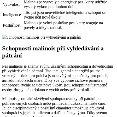
Malinois je vytrvalý a energický pes, který udržuje
Vytrvalost
vysoký výkon po dlouhou dobu.
Tito psi jsou neuvěřitelně inteligentní a schopní se
Inteligence
rychle učit nové úkoly.
Malinois je velmi poslušný pes, který reaguje na
Poslušnost
povely a triky s radostí.
Schopnosti malinois při vyhledávání a
pátrání
Pes malinois je známý svými úžasnými schopnostmi a dovednostmi
při vyhledávání a pátrání. Tito inteligentní a energičtí psi mají
vrozený instinkt pro práci a jsou skvělými společníky pro policii,
armádu nebo záchranáře. Díky své výborné čichové paměti a
schopnosti rychle se učit nové úkoly, jsou schopni najít ztracené
osoby, drogy nebo dokonce vycítit nebezpečí v okolí.
Malinoisi jsou také skvělými spolupracovníky při pátrání po
pohřešovaných osobách nebo při hledání důkazů na místě činu.
Jejich disciplinovaný a poslušný charakter umožňuje efektivní
spolupráci s jejich handlerem a dalšími členy týmu. Díky svému