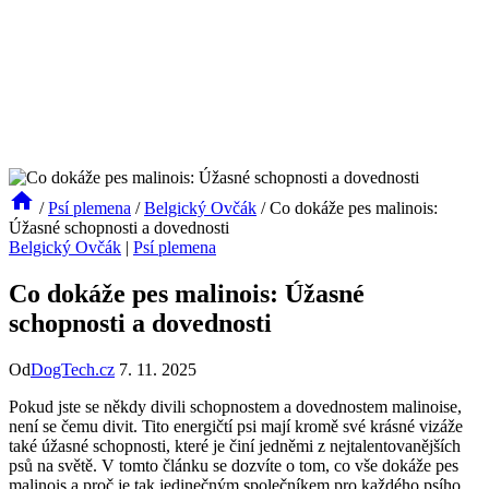
/
Psí plemena
/
Belgický Ovčák
/
Co dokáže pes malinois:
Úžasné schopnosti a dovednosti
Belgický Ovčák
|
Psí plemena
Co dokáže pes malinois: Úžasné
schopnosti a dovednosti
Od
DogTech.cz
7. 11. 2025
Pokud jste se někdy divili schopnostem a dovednostem malinoise,
není se čemu divit. Tito energičtí psi mají kromě své krásné vizáže
také úžasné schopnosti, které je činí jedněmi z nejtalentovanějších
psů na světě. V tomto článku se dozvíte o tom, co vše dokáže pes
malinois a proč je tak jedinečným společníkem pro každého psího