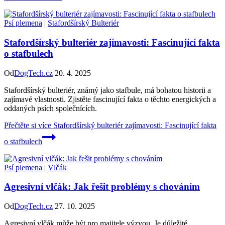
Psí plemena
|
Stafordšírský Bulteriér
Stafordšírský bulteriér zajímavosti: Fascinující fakta
o stafbulech
Od
DogTech.cz
20. 4. 2025
Stafordšírský bulteriér, známý jako stafbule, má bohatou historii a
zajímavé vlastnosti. Zjistěte fascinující fakta o těchto energických a
oddaných psích společnících.
Přečtěte si více
Stafordšírský bulteriér zajímavosti: Fascinující fakta
o stafbulech
Psí plemena
|
Vlčák
Agresivní vlčák: Jak řešit problémy s chováním
Od
DogTech.cz
27. 10. 2025
Agresivní vlčák může být pro majitele výzvou. Je důležité