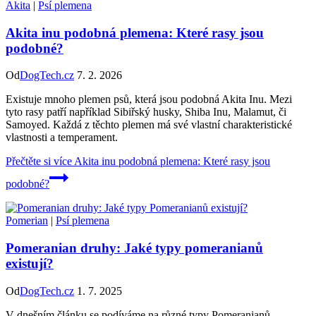
Akita
|
Psí plemena
Akita inu podobná plemena: Které rasy jsou
podobné?
Od
DogTech.cz
7. 2. 2026
Existuje mnoho plemen psů, která jsou podobná Akita Inu. Mezi
tyto rasy patří například Sibiřský husky, Shiba Inu, Malamut, či
Samoyed. Každá z těchto plemen má své vlastní charakteristické
vlastnosti a temperament.
Přečtěte si více
Akita inu podobná plemena: Které rasy jsou
podobné?
Pomerian
|
Psí plemena
Pomeranian druhy: Jaké typy pomeranianů
existují?
Od
DogTech.cz
1. 7. 2025
V dnešním článku se podíváme na různé typy Pomeranianů.