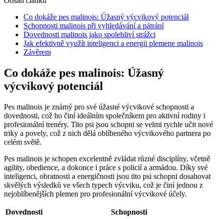
Obsah článku
Co dokáže pes malinois: Úžasný výcvikový potenciál
Schopnosti malinois při vyhledávání a pátrání
Dovednosti malinois jako spolehliví strážci
Jak efektivně využít inteligenci a energii plemene malinois
Závěrem
Co dokáže pes malinois: Úžasný
výcvikový potenciál
Pes malinois je známý pro své úžasné výcvikové schopnosti a
dovednosti, což ho činí ideálním společníkem pro aktivní rodiny i
profesionální trenéry. Tito psi jsou schopni se velmi rychle učit nové
triky a povely, což z nich dělá oblíbeného výcvikového partnera po
celém světě.
Pes malinois je schopen excelentně zvládat různé disciplíny, včetně
agility, obedience, a dokonce i práce s policií a armádou. Díky své
inteligenci, obratnosti a energičnosti jsou tito psi schopni dosahovat
skvělých výsledků ve všech typech výcviku, což je činí jednou z
nejoblíbenějších plemen pro profesionální výcvikové účely.
Dovednosti
Schopnosti