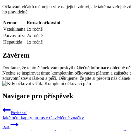
Očkování vlčáků má nejen vliv na jejich zdraví, ale také na veřejné zd
ho pravidelně.
Nemoc
Rozsah očkování
Vzteklinana
1x ročně
Parvoviróza
2x ročně
Hepatitida
1x ročně
Závěrem
Doufáme, že tento článek vám poskytl užitečné informace ohledně očk
Nechte se inspirovat tímto kompletním očkovacím plánem a zajistěte
zdravotní stav s láskou a péčí. Děkujeme, že jste si přečetli náš člá
Navigace pro příspěvek
Předchozí
Jaké oční kapky pro psa: Osvědčené značky
Další