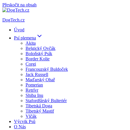
Přeskočit na obsah
DogTech.cz
Úvod
Psí plemena
Akita
Belgický Ovčák
Boloňský Psík
Border Kolie
Corgi
Francouzský Buldoček
Jack Russell
Maďarský Ohař
Pomerian
Retrívr
Shiba Inu
Stafordšírský Bulteriér
Tibetská Doga
Tibetský Mastif
Vlčák
Výcvik Psů
O Nás