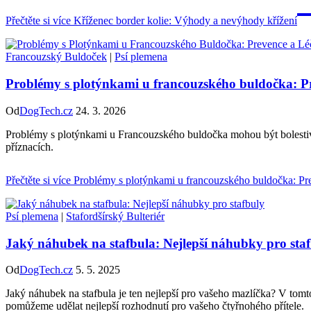
Přečtěte si více
Kříženec border kolie: Výhody a nevýhody křížení
Francouzský Buldoček
|
Psí plemena
Problémy s plotýnkami u francouzského buldočka: Pr
Od
DogTech.cz
24. 3. 2026
Problémy s plotýnkami u Francouzského buldočka mohou být bolestivé 
příznacích.
Přečtěte si více
Problémy s plotýnkami u francouzského buldočka: Pre
Psí plemena
|
Stafordšírský Bulteriér
Jaký náhubek na stafbula: Nejlepší náhubky pro sta
Od
DogTech.cz
5. 5. 2025
Jaký náhubek na stafbula je ten nejlepší pro vašeho mazlíčka? V tomt
pomůžeme udělat nejlepší rozhodnutí pro vašeho čtyřnohého přítele.