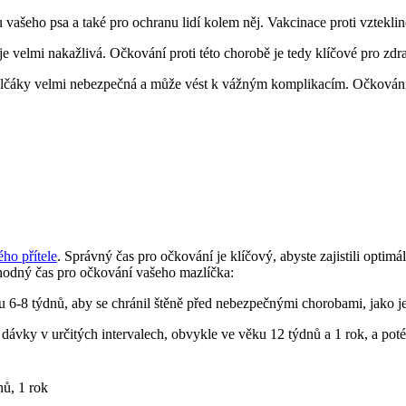
 vašeho psa a také pro ochranu lidí kolem něj. Vakcinace proti vztekli
je velmi nakažlivá. Očkování proti této chorobě je tedy klíčové pro zdr
lčáky velmi nebezpečná a může vést k vážným komplikacím. Očkování pr
ho přítele
. Správný čas pro očkování je klíčový, abyste zajistili opt
hodný čas pro očkování vašeho mazlíčka:
-8 týdnů, aby se chránil štěně před nebezpečnými chorobami, jako je p
í dávky v určitých intervalech, obvykle ve věku 12 týdnů a 1 rok, a po
nů, 1 rok