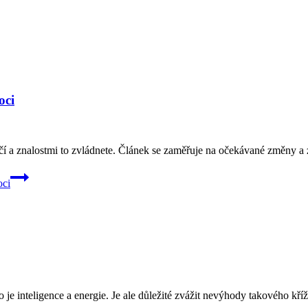
oci
čí a znalostmi to zvládnete. Článek se zaměřuje na očekávané změny a 
oci
o je inteligence a energie. Je ale důležité zvážit nevýhody takového kř