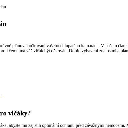
plán
án
vé správně plánovat očkování vašeho chlupatého kamaráda. V našem čl
proti čemu má váš vlčák být očkován. Dobře vybaveni znalostmi a plán
?
pro vlčáky?
čáka, abyste mu zajistili optimální ochranu před závažnými nemocemi. M