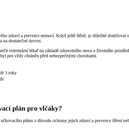
svého zdraví a prevenci nemocí. Když ještě štěně, je důležité dodržovat
a na dostatečné úrovni.
čit veterinární lékař na základě zdravotního stavu a životního prostře
, aby byl pes vždy chráněn před nebezpečnými chorobami.
ždé 3 roky
áře
vací plán pro vlčáky?
ho očkovacího plánu z důvodu ochrany jejich zdraví a prevence šíření