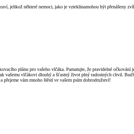
raví, jelikož některé nemoci, jako je vzteklinamohou být přenášeny zvíř
ovacího plánu pro vašeho vlčáka. Pamatujte, že pravidelné očkování j
 tak vašemu vlčákovi dlouhý a šťastný život plný radostných chvil. B
nek a přejeme vám mnoho štěstí ve vašem psím dobrodružství!