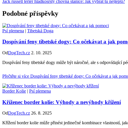
Jack russell teriér hladkosrstý chovná stanice: Jak vybrat tu nejlepší?
Podobné příspěvky
Psí plemena
|
Tibetská Doga
Dospívání feny tibetské dogy: Co očekávat a jak pom
Od
DogTech.cz
2. 10. 2025
Dospívání feny tibetské dogy může být náročné, ale s odpovídající pé
Přečtěte si více
Dospívání feny tibetské dogy: Co očekávat a jak pom
Border Kolie
|
Psí plemena
Kříženec border kolie: Výhody a nevýhody křížení
Od
DogTech.cz
26. 8. 2025
Křížení border kolie může přinést jedinečné kombinace vlastností, jak