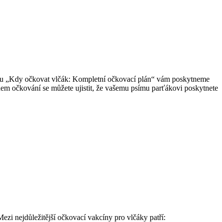
ánku „Kdy očkovat vlčák: Kompletní očkovací plán“ vám poskytneme
em očkování se můžete ujistit, že vašemu psímu parťákovi poskytnete
ezi nejdůležitější očkovací vakcíny pro vlčáky patří: