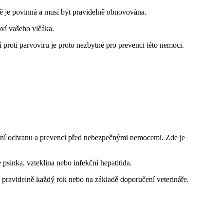
ně je povinná a musí být pravidelně obnovována.
aví vašeho vlčáka.
oti parvoviru je proto nezbytné pro prevenci této nemoci.
imální ochranu a prevenci před nebezpečnými nemocemi. Zde je
sinka, vzteklina nebo infekční hepatitida.
té pravidelně každý rok nebo na základě doporučení veterináře.