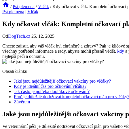
/
Psí plemena
/
Vlčák
/
Kdy očkovat vlčák: Kompletní očkovací 
Psí plemena
|
Vlčák
Kdy očkovat vlčák: Kompletní očkovací pl
Od
DogTech.cz
25. 12. 2025
Chcete zajistit, aby váš vlčák byl chráněný a zdravý? Pak je klíčo
všechny potřebné informace a rady, abyste mohli přesně vědět,
kdy
a 
nejlepší péči a ochranu.
Obsah článku
Jaké jsou nejdůležitější očkovací vakcíny pro vlčáky?
Kdy je ideální čas pro očkování vlčáka?
Jak často je potřeba doplňkové očkování?
Proč je důležité dodržovat kompletní očkovací plán pro vlčáky
Závěrem
Jaké jsou nejdůležitější očkovací vakcíny 
Ve veterinární péči je důležité dodržovat očkovací plán pro vašeho vl