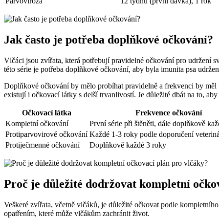
Parvoviróza
12 týdnů (první dávka), 1 rok
Jak často je potřeba doplňkové očkování?
Vlčáci jsou zvířata, která potřebují pravidelné očkování pro udržení 
této série je potřeba doplňkové očkování, aby byla imunita psa udržen
Doplňkové očkování by mělo probíhat pravidelně a frekvenci by měl ur
existují i očkovací látky s delší trvanlivostí. Je důležité dbát na to
Očkovací látka
Frekvence očkování
Kompletní očkování
První série při štěněti, dále doplňkově ka
Protiparvovirové očkování
Každé 1-3 roky podle doporučení veterin
Protiječmenné očkování
Doplňkově každé 3 roky
Proč je důležité dodržovat kompletní očko
Veškeré zvířata, včetně vlčáků, je důležité očkovat podle kompletní
opatřením, které může vlčákům zachránit život.