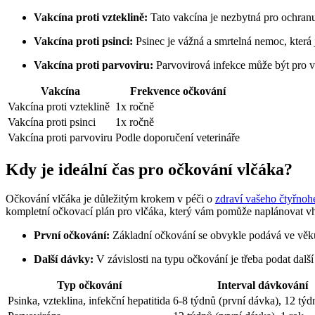
Vakcína proti vzteklině:
Tato vakcína je nezbytná pro ochranu
Vakcína proti psinci:
Psinec je vážná a smrtelná nemoc, která 
Vakcína proti parvoviru:
Parvovirová infekce může být pro v
Vakcína
Frekvence očkování
Vakcína proti vzteklině
1x ročně
Vakcína proti psinci
1x ročně
Vakcína proti parvoviru
Podle doporučení veterináře
Kdy je ideální čas pro očkování vlčáka?
Očkování vlčáka je důležitým krokem v péči o
zdraví vašeho čtyřnohé
kompletní očkovací plán pro vlčáka, který vám pomůže naplánovat v
První očkování:
Základní očkování se obvykle podává ve věku 6
Další dávky:
V závislosti na typu očkování je třeba podat dalš
Typ očkování
Interval dávkování
Psinka, vzteklina, infekční hepatitida
6-8 týdnů (první dávka), 12 týd