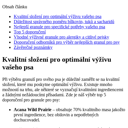
Obsah článku
Kvalitní složení pro optimální výživu vašeho psa
Důležitost správného poměru bílkovin, tuků a sacharidů
Nejlepší granule pro specifické potřeby vašeho psa
Top 5 doporučení
Vhodné výživné granule pro alergiky a citlivé pejsky
Doporučení odborníků pro výběr nejlepších granul pro psy
Závěrečné poznámky
Kvalitní složení pro optimální výživu
vašeho psa
Při výběru granulí pro svého psa je důležité zaměřit se na kvalitní
složení, které mu poskytne optimální výživu. Existuje mnoho
možností na trhu, ale některé se vyznačují kvalitními ingrediencemi
a žádnými nežádoucími přísadami. Zde je náš výběr top 5
doporučení pro granule pro psy:
Acana Wild Prairie
– obsahuje 70% kvalitního masa jakožto
první ingredience, bez obilovin a nepotřebných
dochucovadel.