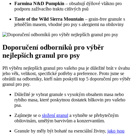
Farmina N&D Pumpkin
– obsahují dýňové vlákno pro
podporu zažívacího traktu citlivých psů
Taste of the Wild Sierra Mountain
– grain-free granule s
jehněčím masem, vhodné pro psy s alergiemi na obiloviny
Doporučení odborníků pro výběr
nejlepších granul pro psy
Při výběru nejlepších granul pro vašeho psa je důležité brát v úvahu
jeho věk, velikost, specifické potřeby a preference. Proto jsme se
obrátili na odborníky, kteří nám poskytli top 5 doporučení pro výběr
granul pro psy.
Důležité je vybrat granule s vysokým obsahem masa nebo
rybího masa, které poskytnou dostatek bílkovin pro vašeho
psa.
Zajímejte se o
složení granul
a vyhněte se přebytečným
obilovinám, umělým barvivům a konzervantům.
Granule by měly být bohaté na esenciální živiny,
jako jsou