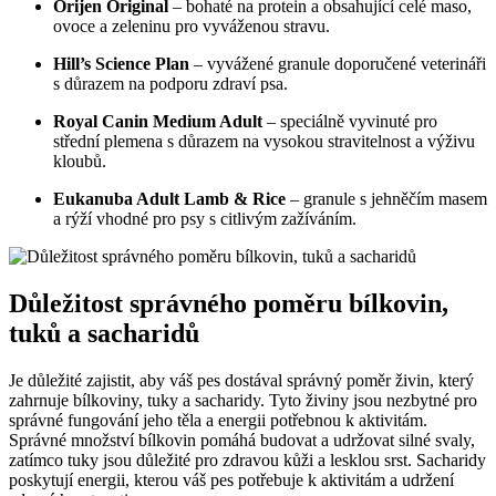
Orijen Original
– bohaté na protein a obsahující celé maso,
ovoce a zeleninu pro vyváženou stravu.
Hill’s Science Plan
– vyvážené granule doporučené veterináři
s důrazem na podporu zdraví psa.
Royal Canin Medium Adult
– speciálně vyvinuté pro
střední plemena s důrazem na vysokou stravitelnost a výživu
kloubů.
Eukanuba Adult Lamb & Rice
– granule s jehněčím masem
a rýží vhodné pro psy s citlivým zažíváním.
Důležitost správného poměru bílkovin,
tuků a sacharidů
Je důležité zajistit, aby váš pes dostával správný poměr živin, který
zahrnuje bílkoviny, tuky a sacharidy. Tyto živiny jsou nezbytné pro
správné fungování jeho těla a energii potřebnou k aktivitám.
Správné množství bílkovin pomáhá budovat a udržovat silné svaly,
zatímco tuky jsou důležité pro zdravou kůži a lesklou srst. Sacharidy
poskytují energii, kterou váš pes potřebuje k aktivitám a udržení