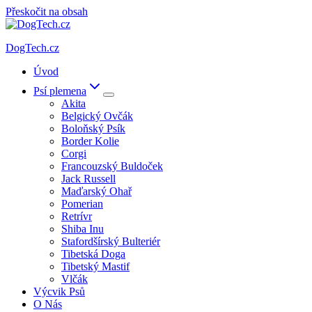
Přeskočit na obsah
DogTech.cz
Úvod
Psí plemena
Akita
Belgický Ovčák
Boloňský Psík
Border Kolie
Corgi
Francouzský Buldoček
Jack Russell
Maďarský Ohař
Pomerian
Retrívr
Shiba Inu
Stafordšírský Bulteriér
Tibetská Doga
Tibetský Mastif
Vlčák
Výcvik Psů
O Nás