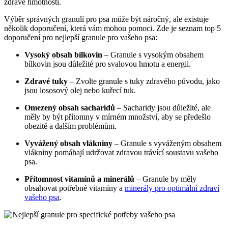
zdravé hmotnosti.
Výběr správných granulí pro psa může být náročný, ale existuje
několik doporučení, která vám mohou pomoci. Zde je seznam top 5
doporučení pro nejlepší granule pro vašeho psa:
Vysoký obsah bílkovin
– Granule s vysokým obsahem
bílkovin jsou důležité pro svalovou hmotu a energii.
Zdravé tuky
– Zvolte granule s tuky zdravého původu, jako
jsou lososový olej nebo kuřecí tuk.
Omezený obsah sacharidů
– Sacharidy jsou důležité, ale
měly by být přítomny v mírném množství, aby se předešlo
obezitě a dalším problémům.
Vyvážený obsah vlákniny
– Granule s vyváženým obsahem
vlákniny pomáhají udržovat zdravou trávící soustavu vašeho
psa.
Přítomnost vitamínů a minerálů
– Granule by měly
obsahovat potřebné vitamíny a
minerály pro optimální zdraví
vašeho psa
.