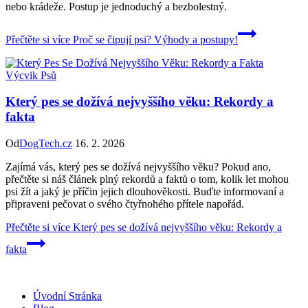
nebo krádeže. Postup je jednoduchý a bezbolestný.
Přečtěte si více
Proč se čipují psi? Výhody a postupy!
Výcvik Psů
Který pes se dožívá nejvyššího věku: Rekordy a
fakta
Od
DogTech.cz
16. 2. 2026
Zajímá vás, který pes se dožívá nejvyššího věku? Pokud ano,
přečtěte si náš článek plný rekordů a faktů o tom, kolik let mohou
psi žít a jaký je příčin jejich dlouhověkosti. Buďte informovaní a
připraveni pečovat o svého čtyřnohého přítele napořád.
Přečtěte si více
Který pes se dožívá nejvyššího věku: Rekordy a
fakta
Úvodní Stránka