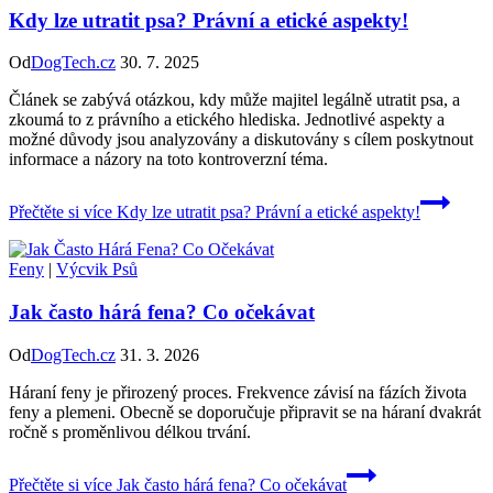
Kdy lze utratit psa? Právní a etické aspekty!
Od
DogTech.cz
30. 7. 2025
Článek se zabývá otázkou, kdy může majitel legálně utratit psa, a
zkoumá to z právního a etického hlediska. Jednotlivé aspekty a
možné důvody jsou analyzovány a diskutovány s cílem poskytnout
informace a názory na toto kontroverzní téma.
Přečtěte si více
Kdy lze utratit psa? Právní a etické aspekty!
Feny
|
Výcvik Psů
Jak často hárá fena? Co očekávat
Od
DogTech.cz
31. 3. 2026
Háraní feny je přirozený proces. Frekvence závisí na fázích života
feny a plemeni. Obecně se doporučuje připravit se na háraní dvakrát
ročně s proměnlivou délkou trvání.
Přečtěte si více
Jak často hárá fena? Co očekávat