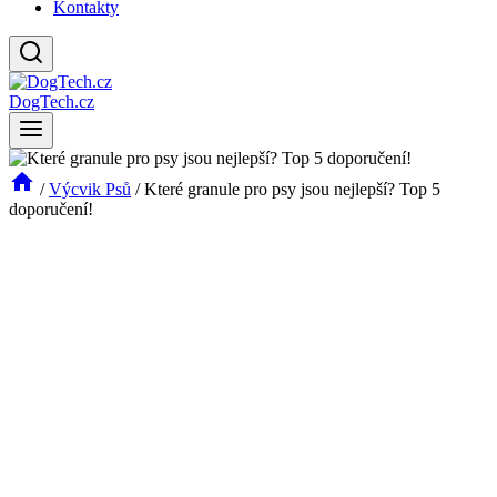
Kontakty
DogTech.cz
/
Výcvik Psů
/
Které granule pro psy jsou nejlepší? Top 5
doporučení!