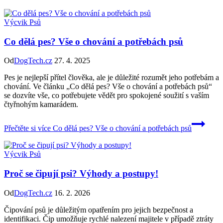
Výcvik Psů
Co dělá pes? Vše o chování a potřebách psů
Od
DogTech.cz
27. 4. 2025
Pes je nejlepší přítel člověka, ale je důležité rozumět jeho potřebám a
chování. Ve článku „Co dělá pes? Vše o chování a potřebách psů“
se dozvíte vše, co potřebujete vědět pro spokojené soužití s vaším
čtyřnohým kamarádem.
Přečtěte si více
Co dělá pes? Vše o chování a potřebách psů
Výcvik Psů
Proč se čipují psi? Výhody a postupy!
Od
DogTech.cz
16. 2. 2026
Čipování psů je důležitým opatřením pro jejich bezpečnost a
identifikaci. Čip umožňuje rychlé nalezení majitele v případě ztráty