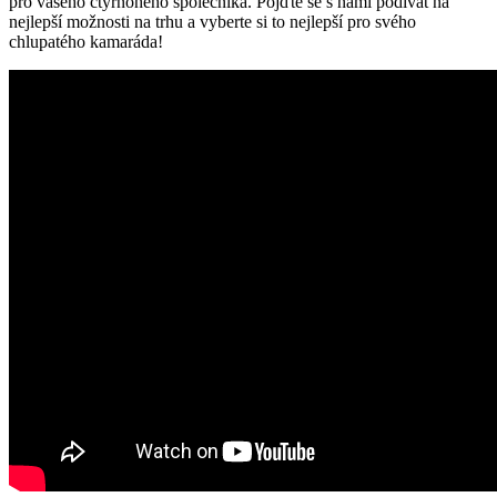
pro vašeho čtyřnohého společníka. Pojďte se s námi podívat na
nejlepší možnosti na trhu a vyberte si to nejlepší pro svého
chlupatého kamaráda!