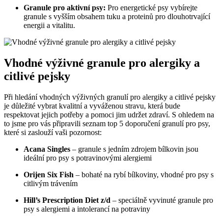
Granule pro aktivní psy:
Pro energetické psy vybírejte
granule s vyšším obsahem tuku a proteinů pro dlouhotrvající
energii a vitalitu.
Vhodné výživné granule pro alergiky a
citlivé pejsky
Při hledání vhodných výživných granulí pro alergiky a citlivé pejsky
je důležité vybrat kvalitní a vyváženou stravu, která bude
respektovat jejich potřeby a pomoci jim udržet zdraví. S ohledem na
to jsme pro vás připravili seznam top 5 doporučení granulí pro psy,
které si zaslouží vaši pozornost:
Acana Singles
– granule s jedním zdrojem bílkovin jsou
ideální pro psy s potravinovými alergiemi
Orijen Six Fish
– bohaté na rybí bílkoviny, vhodné pro psy s
citlivým trávením
Hill’s Prescription Diet z/d
– speciálně vyvinuté granule pro
psy s alergiemi a intolerancí na potraviny