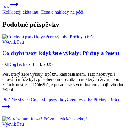
Další
Kolik stojí akita inu: Cena a náklady na péči
Podobné příspěvky
Výcvik Psů
Co chybí psovi když žere výkaly: Příčiny a řešení
Od
DogTech.cz
31. 8. 2025
Pes, který žere výkaly, trpí tzv. kanibalismem. Tato neobvyklá
chování může být způsobeno nedostatkem některých živin nebo
známkou stresu. Důležité je poradit se s veterinářem a najít vhodné
řešení.
Přečtěte si více
Co chybí psovi když žere výkaly: Příčiny a řešení
Výcvik Psů