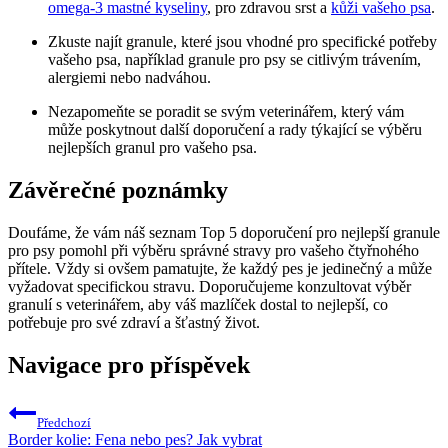
omega-3 mastné kyseliny
, pro zdravou srst a
kůži vašeho psa
.
Zkuste najít granule, které jsou vhodné pro specifické potřeby
vašeho psa, například granule pro psy se citlivým trávením,
alergiemi nebo nadváhou.
Nezapomeňte se poradit se svým veterinářem, který vám
může poskytnout další doporučení a rady týkající se výběru
nejlepších granul pro vašeho psa.
Závěrečné poznámky
Doufáme, že vám náš seznam Top 5 doporučení pro nejlepší granule
pro psy pomohl při výběru správné stravy pro vašeho čtyřnohého
přítele. Vždy si ovšem pamatujte, že každý pes je jedinečný a může
vyžadovat specifickou stravu. Doporučujeme konzultovat výběr
granulí s veterinářem, aby váš mazlíček dostal to nejlepší, co
potřebuje pro své zdraví a šťastný život.
Navigace pro příspěvek
Předchozí
Border kolie: Fena nebo pes? Jak vybrat