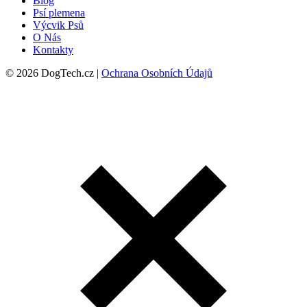
Blog
Psí plemena
Výcvik Psů
O Nás
Kontakty
© 2026 DogTech.cz |
Ochrana Osobních Údajů