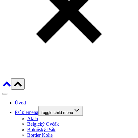
Úvod
Psí plemena
Toggle child menu
Akita
Belgický Ovčák
Boloňský Psík
Border Kolie