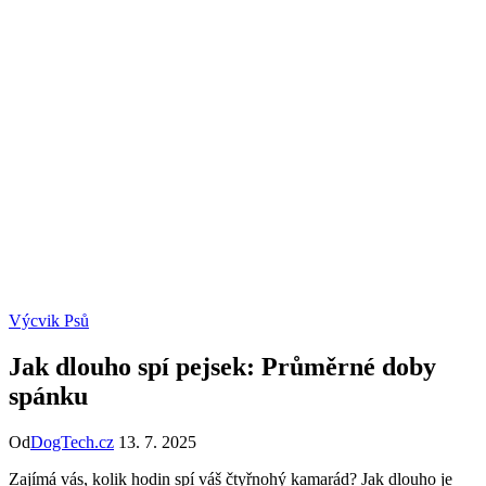
Výcvik Psů
Jak dlouho spí pejsek: Průměrné doby
spánku
Od
DogTech.cz
13. 7. 2025
Zajímá vás, kolik hodin spí váš čtyřnohý kamarád? Jak dlouho je