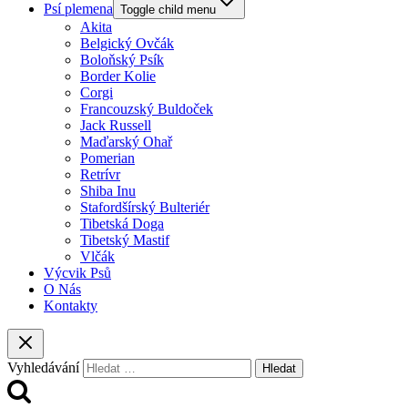
Psí plemena
Toggle child menu
Akita
Belgický Ovčák
Boloňský Psík
Border Kolie
Corgi
Francouzský Buldoček
Jack Russell
Maďarský Ohař
Pomerian
Retrívr
Shiba Inu
Stafordšírský Bulteriér
Tibetská Doga
Tibetský Mastif
Vlčák
Výcvik Psů
O Nás
Kontakty
Vyhledávání