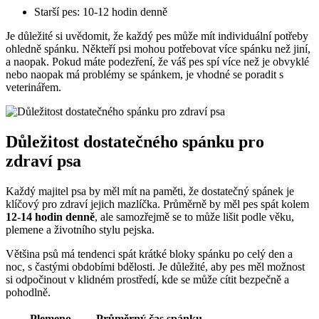
Starší pes: 10-12 hodin denně
Je důležité si uvědomit, že každý pes může mít individuální potřeby
ohledně spánku. Někteří psi mohou potřebovat více spánku než jiní,
a naopak. Pokud máte podezření, že váš pes spí více než je obvyklé
nebo naopak má problémy se spánkem, je vhodné se poradit s
veterinářem.
Důležitost dostatečného spánku pro
zdraví psa
Každý majitel psa by měl mít na paměti, že dostatečný spánek je
klíčový pro zdraví jejich mazlíčka. Průměrně by měl pes spát kolem
12-14 hodin denně
, ale samozřejmě se to může lišit podle věku,
plemene a životního stylu pejska.
Většina psů má tendenci spát krátké bloky spánku po celý den a
noc, s častými obdobími bdělosti. Je důležité, aby pes měl možnost
si odpočinout v klidném prostředí, kde se může cítit bezpečně a
pohodlně.
Plemeno
Průměrný čas spánku