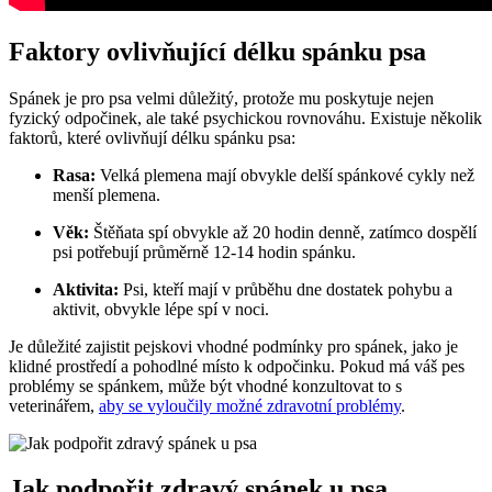
Faktory ovlivňující délku spánku psa
Spánek je pro psa velmi důležitý, protože mu poskytuje nejen
fyzický odpočinek, ale také psychickou rovnováhu. Existuje několik
faktorů, které ovlivňují délku spánku psa:
Rasa:
Velká plemena mají obvykle delší spánkové cykly než
menší plemena.
Věk:
Štěňata spí obvykle až 20 hodin denně, zatímco dospělí
psi potřebují průměrně 12-14 hodin spánku.
Aktivita:
Psi, kteří mají v průběhu dne dostatek pohybu a
aktivit, obvykle lépe spí v noci.
Je důležité zajistit pejskovi vhodné podmínky pro spánek, jako je
klidné prostředí a pohodlné místo k odpočinku. Pokud má váš pes
problémy se spánkem, může být vhodné konzultovat to s
veterinářem,
aby se vyloučily možné zdravotní problémy
.
Jak podpořit zdravý spánek u psa