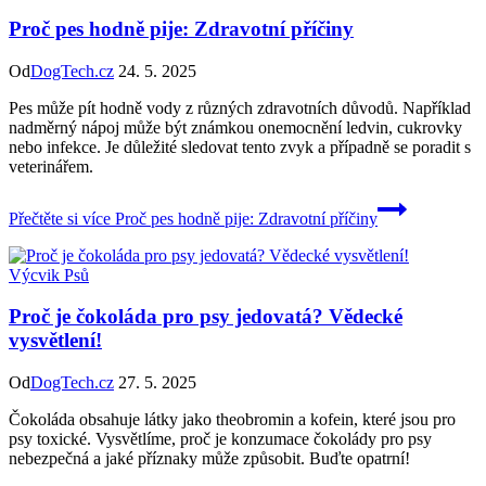
Proč pes hodně pije: Zdravotní příčiny
Od
DogTech.cz
24. 5. 2025
Pes může pít hodně vody z různých zdravotních důvodů. Například
nadměrný nápoj může být známkou onemocnění ledvin, cukrovky
nebo infekce. Je důležité sledovat tento zvyk a případně se poradit s
veterinářem.
Přečtěte si více
Proč pes hodně pije: Zdravotní příčiny
Výcvik Psů
Proč je čokoláda pro psy jedovatá? Vědecké
vysvětlení!
Od
DogTech.cz
27. 5. 2025
Čokoláda obsahuje látky jako theobromin a kofein, které jsou pro
psy toxické. Vysvětlíme, proč je konzumace čokolády pro psy
nebezpečná a jaké příznaky může způsobit. Buďte opatrní!