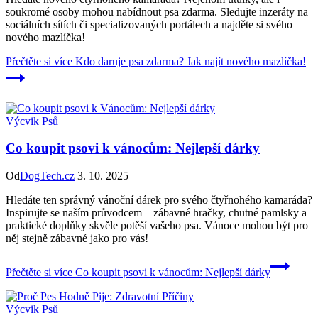
soukromé osoby mohou nabídnout psa zdarma. Sledujte inzeráty na
sociálních sítích či specializovaných portálech a najděte si svého
nového mazlíčka!
Přečtěte si více
Kdo daruje psa zdarma? Jak najít nového mazlíčka!
Výcvik Psů
Co koupit psovi k vánocům: Nejlepší dárky
Od
DogTech.cz
3. 10. 2025
Hledáte ten správný vánoční dárek pro svého čtyřnohého kamaráda?
Inspirujte se naším průvodcem – zábavné hračky, chutné pamlsky a
praktické doplňky skvěle potěší vašeho psa. Vánoce mohou být pro
něj stejně zábavné jako pro vás!
Přečtěte si více
Co koupit psovi k vánocům: Nejlepší dárky
Výcvik Psů