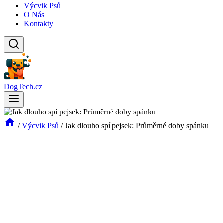
Výcvik Psů
O Nás
Kontakty
DogTech.cz
/
Výcvik Psů
/
Jak dlouho spí pejsek: Průměrné doby spánku