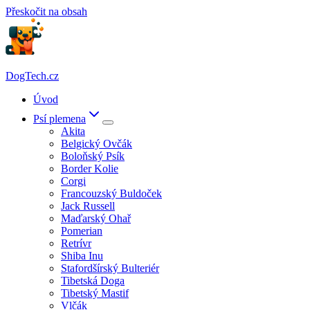
Přeskočit na obsah
DogTech.cz
Úvod
Psí plemena
Akita
Belgický Ovčák
Boloňský Psík
Border Kolie
Corgi
Francouzský Buldoček
Jack Russell
Maďarský Ohař
Pomerian
Retrívr
Shiba Inu
Stafordšírský Bulteriér
Tibetská Doga
Tibetský Mastif
Vlčák