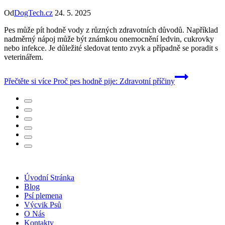
Od
DogTech.cz
24. 5. 2025
Pes může pít hodně vody z různých zdravotních důvodů. Například
nadměrný nápoj může být známkou onemocnění ledvin, cukrovky
nebo infekce. Je důležité sledovat tento zvyk a případně se poradit s
veterinářem.
Přečtěte si více
Proč pes hodně pije: Zdravotní příčiny
Úvodní Stránka
Blog
Psí plemena
Výcvik Psů
O Nás
Kontakty