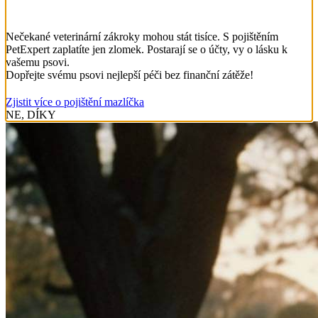
Nečekané veterinární zákroky mohou stát tisíce. S pojištěním
PetExpert zaplatíte jen zlomek. Postarají se o účty, vy o lásku k
vašemu psovi.
Dopřejte svému psovi nejlepší péči bez finanční zátěže!
Zjistit více o pojištění mazlíčka
NE, DÍKY