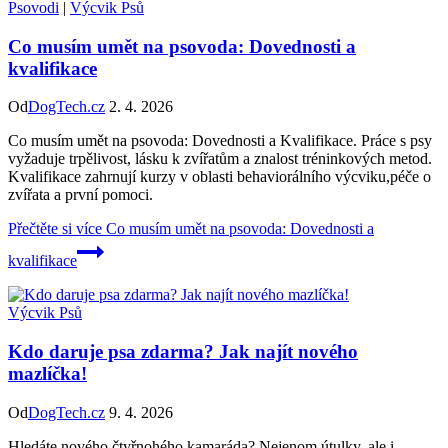
Psovodi
|
Výcvik Psů
Co musím umět na psovoda: Dovednosti a
kvalifikace
Od
DogTech.cz
2. 4. 2026
Co musím umět na psovoda: Dovednosti a Kvalifikace. Práce s psy
vyžaduje trpělivost, lásku k zvířatům a znalost tréninkových metod.
Kvalifikace zahrnují kurzy v oblasti behaviorálního výcviku,péče o
zvířata a první pomoci.
Přečtěte si více
Co musím umět na psovoda: Dovednosti a
kvalifikace
Výcvik Psů
Kdo daruje psa zdarma? Jak najít nového
mazlíčka!
Od
DogTech.cz
9. 4. 2026
Hledáte nového čtyřnohého kamaráda? Nejenom útulky, ale i