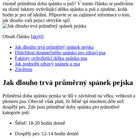
vlastně průměrná doba spánku u psů? V tomto článku se podíváme
na různé faktory ovlivňující délku spánku u psů a zjistíme, kolik
hodin je pro ně ideální. Připravte se na zajímavé informace o tom,
jak dlouho vaši pejsci obvykle spí!
Obsah článku
[
skrýt
]
Jak dlouho trvá průměrný spánek pejska
Důležitost dostatečného spánku pro zdraví psa
Faktory ovlivňující délku spánku psa
Jak podpořit zdravý spánek u psa
Závěrem
Jak dlouho trvá průměrný spánek pejska
Průměrná doba spánku pejska se liší v závislosti na věku, velikosti a
plemeni psa. Obecně však platí, že štěně spí mnohem déle než
dospělý pes. Zde jsou průměrné doby spánku pro jednotlivé
kategorie psů:
Štěně: 18-20 hodin denně
Dospělý pes: 12-14 hodin denně