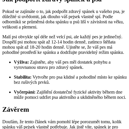
Pokud se zajímáte o to, jak podpořit zdravý spánek u vašeho psa, je
důležité si uvědomit, jak dlouho váš pejsek vlastně spí. Podle
odborníků se průměrná doba spánku u psů liší v závislosti na věku,
velikosti a plemeni.
Malí psi obvykle spí déle než velcí psi, ale každý pes je jedinečný.
Dospělí psi mohou spát až 12-14 hodin denně, zatímco štěňata
mohou spát až 18-20 hodin denně. Ujistěte se, že váš pes má
pohodlné prostředí ke spánku a dodržujte pravidelný režim spánku.
Výživa:
Zajistěte, aby váš pes měl dostatek pohybu a
vyrovnanou stravu pro zdravý spánek.
Stabilita:
Vytvořte pro psa klidné a pohodlné místo ke spánku
bez rušivých prvků.
Vyčerpání:
Zajištění dostatečné fyzické aktivity během dne
může pomoci udržet psa aktivního a uklidněného během noci.
Závěrem
Doufám, že tento článek vám pomohl lépe porozumět tomu, kolik
spánku váš pejsek vlastně potřebuje. Jak jistě víte, spánek je pro