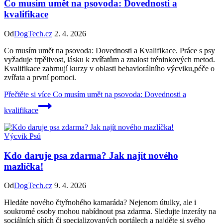
Co musím umět na psovoda: Dovednosti a
kvalifikace
Od
DogTech.cz
2. 4. 2026
Co musím umět na psovoda: Dovednosti a Kvalifikace. Práce s psy
vyžaduje trpělivost, lásku k zvířatům a znalost tréninkových metod.
Kvalifikace zahrnují kurzy v oblasti behaviorálního výcviku,péče o
zvířata a první pomoci.
Přečtěte si více
Co musím umět na psovoda: Dovednosti a
kvalifikace
Výcvik Psů
Kdo daruje psa zdarma? Jak najít nového
mazlíčka!
Od
DogTech.cz
9. 4. 2026
Hledáte nového čtyřnohého kamaráda? Nejenom útulky, ale i
soukromé osoby mohou nabídnout psa zdarma. Sledujte inzeráty na
sociálních sítích či specializovaných portálech a najděte si svého