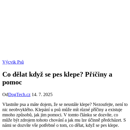
Výcvik Psů
Co dělat když se pes klepe? Příčiny a
pomoc
Od
DogTech.cz
14. 7. 2025
Vlastníte​ psa a máte dojem,​ že se neustále klepe? ‍Nezoufejte, není to
nic neobvyklého. ⁤Klepání u psů může mít​ různé příčiny ​a existuje
mnoho způsobů, jak jim pomoci. V tomto článku se ⁤dozvíte, ‍co
může být zdrojem‌ tohoto chování ⁣a ‍jak mu lze ‌účinně předcházet. S
námi se dozvíte vše potřebné ⁤o tom, co dělat, když se pes klepe.