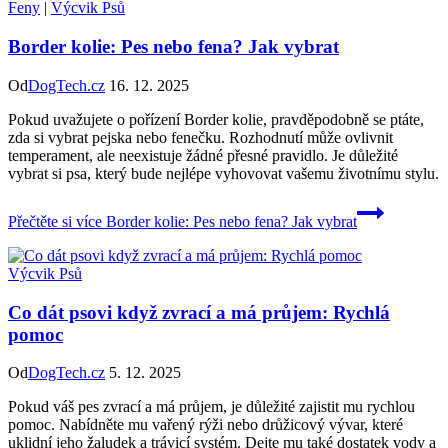
Feny
|
Výcvik Psů
Border kolie: Pes nebo fena? Jak vybrat
Od
DogTech.cz
16. 12. 2025
Pokud uvažujete o pořízení Border kolie, pravděpodobně se ptáte,
zda si vybrat pejska nebo fenečku. Rozhodnutí může ovlivnit
temperament, ale neexistuje žádné přesné pravidlo. Je důležité
vybrat si psa, který bude nejlépe vyhovovat vašemu životnímu stylu.
Přečtěte si více
Border kolie: Pes nebo fena? Jak vybrat
Výcvik Psů
Co dát psovi když zvrací a má průjem: Rychlá
pomoc
Od
DogTech.cz
5. 12. 2025
Pokud váš pes zvrací a má průjem, je důležité zajistit mu rychlou
pomoc. Nabídněte mu vařený rýži nebo drůžicový vývar, které
uklidní jeho žaludek a trávicí systém. Dejte mu také dostatek vody a