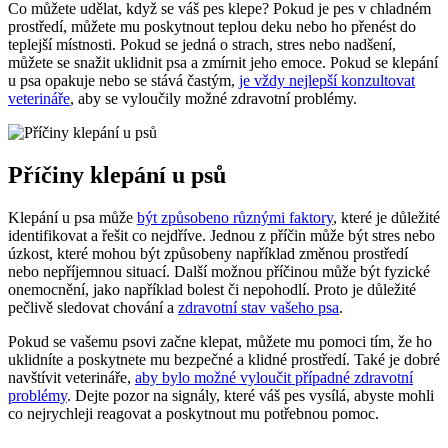
Co můžete udělat, když se váš pes klepe? Pokud⁣ je pes v‍ chladném
prostředí, můžete mu poskytnout teplou deku nebo ho přenést do
teplejší místnosti. Pokud se jedná o strach, stres nebo nadšení,
můžete⁣ se snažit uklidnit psa⁣ a zmírnit jeho emoce. Pokud se klepání
u psa opakuje nebo se‌ stává častým,‌
je vždy nejlepší konzultovat
veterináře
, aby se vyloučily možné⁤ zdravotní problémy.
Příčiny klepání ⁤u psů
Klepání‍ u psa může​
být způsobeno různými faktory
, které je ‌důležité
identifikovat a⁣ řešit co nejdříve. Jednou⁢ z příčin může být stres nebo
úzkost, které⁣ mohou ⁢být způsobeny například ‌změnou prostředí
nebo nepříjemnou​ situací. Další možnou příčinou ‌může být fyzické
onemocnění, jako například bolest⁤ či nepohodlí. ⁣Proto je důležité
pečlivě ​sledovat chování a
zdravotní stav vašeho psa
.
Pokud se vašemu psovi začne klepat, můžete⁣ mu pomoci tím, že ⁤ho
uklidníte a poskytnete mu bezpečné a klidné prostředí. Také je dobré
navštívit veterináře,
aby bylo možné vyloučit případné zdravotní
problémy
. Dejte ⁢pozor na signály, ​které váš​ pes vysílá, abyste mohli‌
co nejrychleji reagovat ⁣a poskytnout mu potřebnou pomoc.