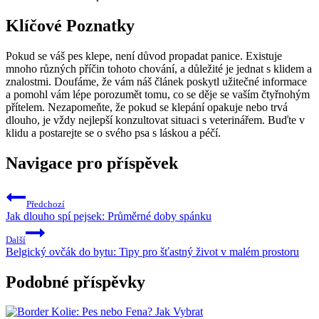
Klíčové Poznatky
Pokud⁤ se‍ váš pes klepe, není důvod propadat ​panice. ⁣Existuje
mnoho různých ⁤příčin tohoto chování, a důležité je jednat s klidem a
znalostmi.⁢ Doufáme, že vám náš článek poskytl užitečné ⁣informace
a⁣ pomohl vám lépe porozumět tomu, co se ‌děje ⁣se ‌vaším čtyřnohým
přítelem. Nezapomeňte, že ‍pokud se klepání opakuje nebo trvá
dlouho, je vždy‍ nejlepší ​konzultovat ⁤situaci s veterinářem. Buďte v⁤
klidu‌ a postarejte​ se o svého ​psa ‌s láskou a ‌péčí.
Navigace pro příspěvek
Předchozí
Jak dlouho spí pejsek: Průměrné doby spánku
Další
Belgický ovčák do bytu: Tipy pro šťastný život v malém prostoru
Podobné příspěvky