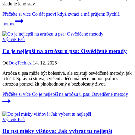
sledujte jeho stav.
Přečtěte si více
Co dát psovi když zvrací a má průjem: Rychlá
pomoc
Výcvik Psů
Co je nejlepší na artrózu u psa: Osvědčené metody
Od
DogTech.cz
14. 12. 2025
Artróza u psa může být bolestivá, ale existují osvědčené metody, jak
ji léčit. Správná strava, cvičení a léčebná péče mohou psům s
artrózou pomoci žít plnohodnotný a bezbolestný život.
Přečtěte si více
Co je nejlepší na artrózu u psa: Osvědčené metody
Výcvik Psů
Do psí misky višňová: Jak vybrat tu nejlepší