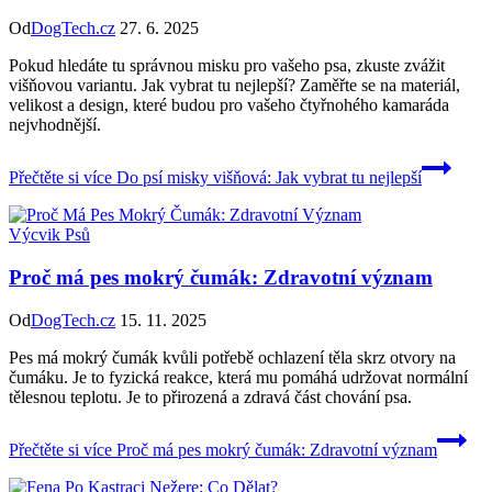
Od
DogTech.cz
27. 6. 2025
Pokud hledáte tu správnou misku pro vašeho psa, zkuste zvážit
višňovou variantu. Jak vybrat tu nejlepší? Zaměřte se na materiál,
velikost a design, které budou pro vašeho čtyřnohého kamaráda
nejvhodnější.
Přečtěte si více
Do psí misky višňová: Jak vybrat tu nejlepší
Výcvik Psů
Proč má pes mokrý čumák: Zdravotní význam
Od
DogTech.cz
15. 11. 2025
Pes má mokrý čumák kvůli potřebě ochlazení těla skrz otvory na
čumáku. Je to fyzická reakce, která mu pomáhá udržovat normální
tělesnou teplotu. Je to přirozená a zdravá část chování psa.
Přečtěte si více
Proč má pes mokrý čumák: Zdravotní význam