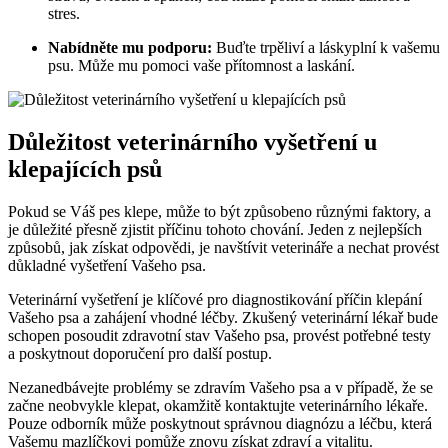
stres.
Nabídněte mu podporu:
Buďte ⁣trpěliví‌ a láskyplní k ⁢vašemu
psu. Může⁢ mu⁣ pomoci vaše ​přítomnost a laskání.
Důležitost​ veterinárního vyšetření u​
klepajících psů
Pokud se Váš ‌pes klepe, může to být způsobeno různými faktory, a ​
je důležité přesně zjistit příčinu tohoto chování. Jeden z ‍nejlepších
způsobů, jak získat odpovědi, je navštívit veterináře ⁣a nechat provést
důkladné vyšetření Vašeho psa.
Veterinární vyšetření je klíčové pro diagnostikování příčin klepání
Vašeho psa ⁣a⁢ zahájení vhodné léčby. Zkušený veterinární⁣ lékař bude
schopen posoudit zdravotní stav Vašeho psa, provést potřebné testy
a poskytnout‌ doporučení ⁣pro další postup.
Nezanedbávejte problémy se ⁢zdravím Vašeho psa a v případě, že se
začne ⁣neobvykle klepat, okamžitě‌ kontaktujte veterinárního lékaře.
Pouze odborník může poskytnout správnou diagnózu a léčbu, která
⁣Vašemu mazlíčkovi pomůže znovu získat zdraví a vitalitu.