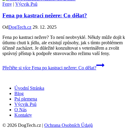
Feny
|
Výcvik Psů
Fena po kastraci nežere: Co dělat?
Od
DogTech.cz
29. 12. 2025
Fena po kastraci nežere? To není neobvyklé. Někdy může dojít k
útlumu chuti k jídlu, ale existují způsoby, jak s tímto problémem
účinně zacházet. Je důležité konzultovat s veterinářem a zvolit
správný přístup k podpoře stravovacího režimu vaší feny.
Přečtěte si více
Fena po kastraci nežere: Co dělat?
Úvodní Stránka
Blog
Psí plemena
Výcvik Psů
O Nás
Kontakty
© 2026 DogTech.cz |
Ochrana Osobních Údajů