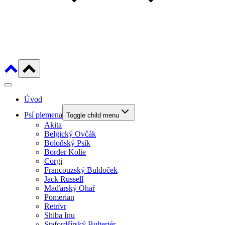
Úvod
Psí plemena
Toggle child menu
Akita
Belgický Ovčák
Boloňský Psík
Border Kolie
Corgi
Francouzský Buldoček
Jack Russell
Maďarský Ohař
Pomerian
Retrívr
Shiba Inu
Stafordšírský Bulteriér