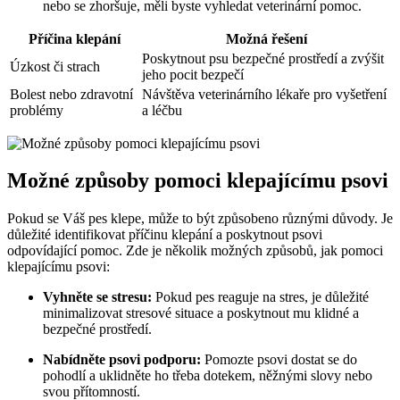
nebo se zhoršuje, ​měli​ byste vyhledat veterinární pomoc.
Příčina klepání
Možná řešení
Poskytnout psu bezpečné prostředí a zvýšit
Úzkost či strach
jeho pocit‍ bezpečí
Bolest nebo zdravotní
Návštěva veterinárního lékaře pro vyšetření
problémy
a léčbu
Možné způsoby ‍pomoci klepajícímu psovi
Pokud‌ se ‌Váš pes klepe, může to být⁣ způsobeno ‍různými důvody. Je
důležité identifikovat příčinu klepání a poskytnout psovi
odpovídající pomoc. ⁣Zde je‌ několik možných způsobů, jak pomoci
klepajícímu psovi:
Vyhněte se⁤ stresu:
Pokud pes reaguje na stres,⁤ je důležité
‍minimalizovat stresové‍ situace ⁤a poskytnout mu⁤ klidné a​
bezpečné prostředí.
Nabídněte psovi podporu:
Pomozte psovi dostat se​ do
pohodlí a ⁣uklidněte ⁤ho třeba dotekem, něžnými slovy⁢ nebo
svou ​přítomností.