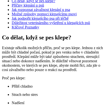
Co dělat, když⁢ se pes klepe?
Příčiny klepání ⁤u psů
Jak rozpoznat závažnost klepání u psa
Možné způsoby ‍pomoci klepajícímu psovi
Jak podpořit klepajícího psa při léčbě
Důležitost​ veterinárního vyšetření u​ klepajících psů
Klíčové Poznatky
Co dělat, když⁢ se pes klepe?
Existuje několik‍ možných příčin, proč⁤ se ⁤pes klepe. Jednou z nich ​
může být chladné počasí, pokud je pes venku nebo v chladném
prostředí. Klepání může ‌být také způsobeno strachem, ‌stresující
situací nebo ⁤dokonce nadšením. Je důležité věnovat pozornost
okolnostem, ve kterých se pes klepe, abyste‍ mohli říct, zda jde o
cosi‌ závažného nebo pouze⁢ o⁢ reakci⁣ na prostředí.
Proč pes klepe:
Příliš chladno
Strach⁣ nebo stres
Nadšení