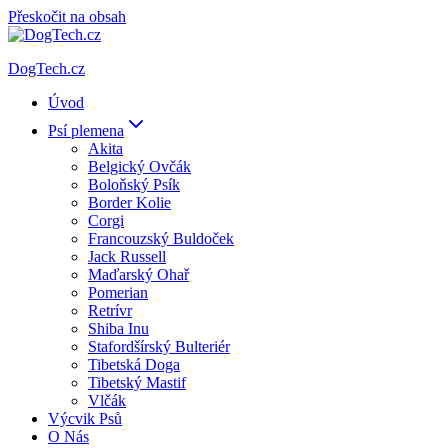
Přeskočit na obsah
DogTech.cz
Úvod
Psí plemena
Akita
Belgický Ovčák
Boloňský Psík
Border Kolie
Corgi
Francouzský Buldoček
Jack Russell
Maďarský Ohař
Pomerian
Retrívr
Shiba Inu
Stafordšírský Bulteriér
Tibetská Doga
Tibetský Mastif
Vlčák
Výcvik Psů
O Nás