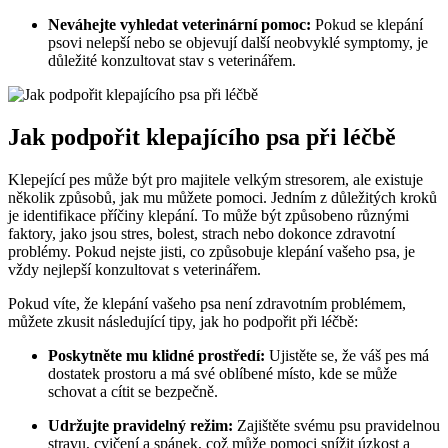
Neváhejte vyhledat veterinární pomoc:
Pokud​ se‍ klepání
⁤psovi nelepší nebo se objevují další neobvyklé symptomy, je
důležité konzultovat stav s veterinářem.
Jak podpořit klepajícího psa při léčbě
Klepející pes může být pro⁤ majitele velkým stresorem, ale existuje
několik způsobů, jak mu můžete pomoci. Jedním z důležitých ⁣kroků
je⁢ identifikace ⁤příčiny klepání. ​To ⁤může ⁤být způsobeno ⁢různými
faktory, jako⁣ jsou⁣ stres,​ bolest, strach nebo‌ dokonce zdravotní
problémy. Pokud⁤ nejste jisti, ⁢co způsobuje klepání vašeho psa,​ je
vždy nejlepší konzultovat s veterinářem.
Pokud víte, že klepání vašeho⁣ psa není ‌zdravotním problémem,
můžete zkusit následující tipy, jak ho podpořit při ⁤léčbě:
Poskytněte ⁣mu klidné prostředí:
Ujistěte ⁣se, že váš⁣ pes má
‌dostatek prostoru a⁢ má‌ své oblíbené​ místo, kde se ⁣může
schovat a cítit se ⁢bezpečně.
Udržujte pravidelný režim:
Zajištěte svému psu pravidelnou
stravu, cvičení a ⁢spánek, což může ⁣pomoci snížit úzkost‍ a