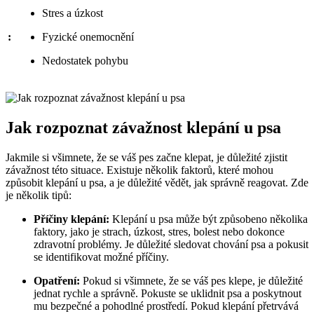
Stres ‌a ⁤úzkost
:
Fyzické onemocnění
Nedostatek pohybu
Jak rozpoznat závažnost klepání u psa
Jakmile si všimnete, že se váš pes začne klepat, je důležité zjistit
‌závažnost této situace. Existuje několik faktorů,⁣ které mohou
způsobit klepání u psa, a je důležité vědět, jak správně reagovat. Zde⁢
je několik tipů:
Příčiny klepání:
Klepání u psa může být způsobeno několika
faktory, jako⁤ je strach, úzkost, stres, bolest nebo dokonce
zdravotní problémy. Je ⁤důležité sledovat chování‌ psa ‌a pokusit
se ⁣identifikovat ‍možné příčiny.
Opatření:
Pokud si všimnete, že ⁣se váš pes klepe, je důležité
jednat rychle a ‌správně. Pokuste se ⁣uklidnit psa⁤ a poskytnout
mu bezpečné a pohodlné prostředí. Pokud⁣ klepání přetrvává