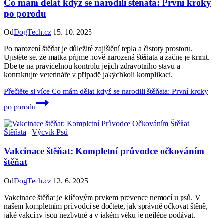
Co mám dělat když se narodili štěňata: První kroky
po porodu
Od
DogTech.cz
15. 10. 2025
Po narození štěňat je důležité zajištění tepla a čistoty prostoru.
Ujistěte se, že matka přijme nově narozená štěňata a začne je krmit.
Dbejte na pravidelnou kontrolu jejich zdravotního stavu a
kontaktujte veterináře v případě jakýchkoli komplikací.
Přečtěte si více
Co mám dělat když se narodili štěňata: První kroky
po porodu
Štěňata
|
Výcvik Psů
Vakcinace štěňat: Kompletní průvodce očkováním
štěňat
Od
DogTech.cz
12. 6. 2025
Vakcinace štěňat je klíčovým prvkem prevence nemocí u psů. V
našem kompletním průvodci se dočtete, jak správně očkovat štěně,
jaké vakcíny jsou nezbytné a v jakém věku je nejlépe podávat.