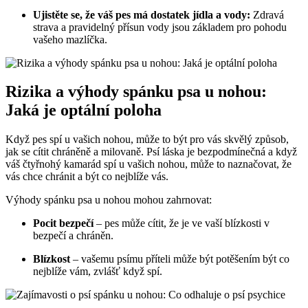
Ujistěte se, že váš pes má dostatek jídla a vody:
Zdravá
strava a pravidelný přísun vody jsou základem pro pohodu
vašeho mazlíčka.
Rizika a výhody spánku psa u nohou:
Jaká je optální poloha
Když pes spí u vašich nohou, může to být pro vás skvělý způsob,
jak se cítit chráněně a milovaně. Psí láska je bezpodmínečná a když
váš čtyřnohý kamarád spí u vašich nohou, může to naznačovat, že
vás chce chránit a být co nejblíže vás.
Výhody spánku psa u nohou mohou zahrnovat:
Pocit bezpečí
– pes může cítit, že je ve vaší blízkosti v
bezpečí a chráněn.
Blízkost
– vašemu psímu příteli může být potěšením být co
nejblíže vám, zvlášť když spí.