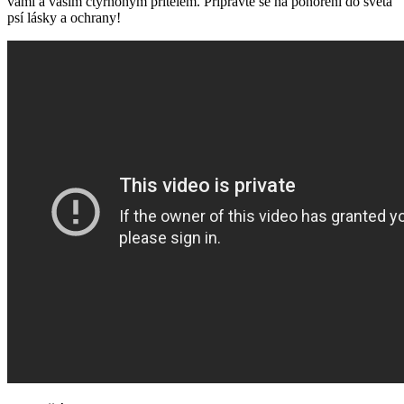
vámi a vaším čtyřnohým přítelem. Připravte se na ponoření do světa
psí lásky a ochrany!