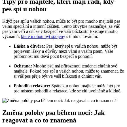
Tipy pro majitele, kteří mají rádi, kdy
pes spí u nohou
Když pes spí u vašich nohou, může to být pro mnoho majitelů psa
velmi speciální a intimní zážitek. Tento obvykle naznačuje, že váš
pes vám věří a cítí se v bezpečí ve vaší blízkosti. Existuje mnoho
významů,
které mohou být spojeny
s tímto chováním:
Láska a důvěra:
Pes, který spí u vašich nohou, může být
projevem lásky a důvěry mezi vámi a vaším psem. Vaše
přítomnost mu dává pocit bezpečí a pohodlí.
Ochrana:
Mnoho psů má přirozenou tendenci chránit své
majitele. Pokud pes spí u vašich nohou, může to znamenat, že
si váš pes přeje být ve vaší blízkosti a chránit vás.
Pohodlí a relaxace:
Spánek u nohou majitele může být pro
psa místem pohodlí a relaxace, kde se cítí uvolněně a klidně.
Změna polohy psa během noci: Jak
reagovat a co to znamená