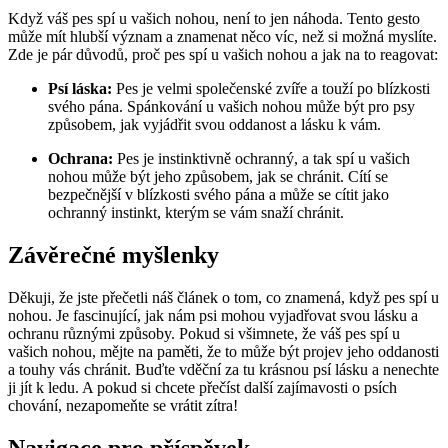
Když váš pes spí u vašich nohou, není to jen náhoda. Tento gesto
může mít hlubší význam a znamenat něco víc, než si možná myslíte.
Zde je pár důvodů, proč pes spí u vašich nohou a jak na to reagovat:
Psí láska:
Pes je velmi společenské zvíře a touží po blízkosti
svého pána. Spánkování u vašich nohou může být pro psy
způsobem, jak vyjádřit svou oddanost a lásku k vám.
Ochrana:
Pes je instinktivně ochranný, a tak spí u vašich
nohou může být jeho způsobem, jak se chránit. Cítí se
bezpečnější v blízkosti svého pána a může se cítit jako
ochranný instinkt, kterým se vám snaží chránit.
Závěrečné myšlenky
Děkuji, že jste přečetli náš článek o tom, co znamená, když pes spí u
nohou. Je fascinující, jak nám psi mohou vyjadřovat svou lásku a
ochranu různými způsoby. Pokud si všimnete, že váš pes spí u
vašich nohou, mějte na paměti, že to může být projev jeho oddanosti
a touhy vás chránit. Buďte vděční za tu krásnou psí lásku a nenechte
ji jít k ledu. A pokud si chcete přečíst další zajímavosti o psích
chování, nezapomeňte se vrátit zítra!
Navigace pro příspěvek