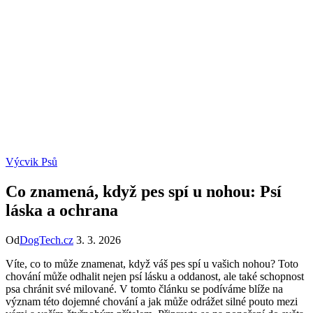
Výcvik Psů
Co znamená, když pes spí u nohou: Psí
láska a ochrana
Od
DogTech.cz
3. 3. 2026
Víte, co to může znamenat, když váš pes spí u vašich nohou? Toto
chování může odhalit nejen psí lásku a oddanost, ale také schopnost
psa chránit své milované. V tomto článku se podíváme blíže na
význam této dojemné chování a jak může odrážet silné pouto mezi