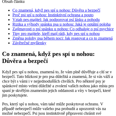
Obsah článku
Co znamená, když pes spí u nohou: Důvěra a bezpečí
Proč psi spí u nohou: Instinktivní ochrana a pouto
Vztah pes-majitel: Jak podporovat psí lásku a pohodu
Rizika a výhody spánku psa u nohou: Jaká je optální poloha
Zajímavosti o psí spánku u nohou: Co odhaluje o psí psychice
Tipy pro majitele, kteří mají rádi, kdy pes spí u nohou
Změna polohy psa během noci: Jak reagovat a co to znamená
Závěrečné myšlenky
Co znamená, když pes spí u nohou:
Důvěra a bezpečí
Když pes spí u nohou, znamená to, že vám plně důvěřuje a cítí se v
bezpečí. Tato blízkost je pro psa důležitá a znamená, že si vás váží a
chce být s vámi i v nejjednodušších chvílích. Pro některé psy je
spánkové místo velmi důležité a zvolení vašich nohou jako místa pro
spaní je skvělým znamením jejich oddanosti a víry v bezpečí, které
jim poskytujete.
Pes, který spí u nohou, vám také může poskytovat ochranu. V
případě nebezpečí může vašeho psa probudit a upozornit vás na
možné nebezpečí. Psi jsou instinktivně připraveni chránit své