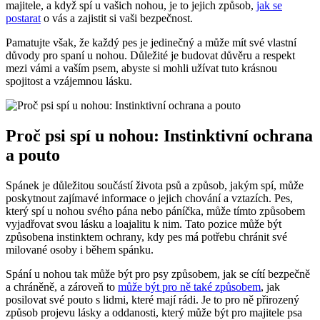
majitele, a když spí u vašich nohou, je to jejich způsob,
jak se
postarat
o vás a zajistit si vaši bezpečnost.
Pamatujte však, že každý pes je jedinečný a může mít své vlastní
důvody pro spaní u nohou. Důležité je budovat důvěru a respekt
mezi vámi a vaším psem, abyste si mohli užívat tuto krásnou
spojitost a vzájemnou lásku.
Proč psi spí u nohou: Instinktivní ochrana
a pouto
Spánek je důležitou součástí života psů a způsob, jakým spí, může
poskytnout zajímavé informace o jejich chování a vztazích. Pes,
který spí u nohou svého pána nebo páníčka, může tímto způsobem
vyjadřovat svou lásku a loajalitu k nim. Tato pozice může být
způsobena instinktem ochrany, kdy pes má potřebu chránit své
milované osoby i během spánku.
Spání u nohou tak může být pro psy způsobem, jak se cítí bezpečně
a chráněně, a zároveň to
může být pro ně také způsobem
, jak
posilovat své pouto s lidmi, které mají rádi. Je to pro ně přirozený
způsob projevu lásky a oddanosti, který může být pro majitele psa