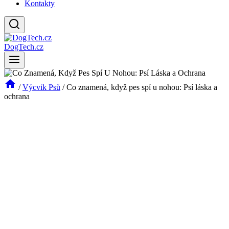
Kontakty
DogTech.cz
/
Výcvik Psů
/
Co znamená, když pes spí u nohou: Psí láska a
ochrana