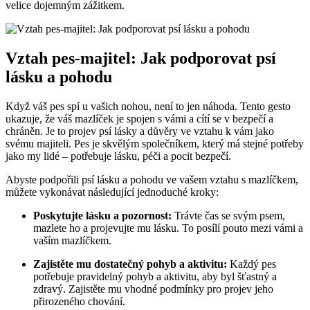
velice dojemným zážitkem.
Vztah pes-majitel: Jak podporovat psí
lásku a pohodu
Když váš pes spí u vašich nohou, není to jen náhoda. Tento gesto
ukazuje, že váš mazlíček je spojen s vámi a cítí se v bezpečí a
chráněn. Je to projev psí lásky a důvěry ve vztahu k vám jako
svému majiteli. Pes je skvělým společníkem, který má stejné potřeby
jako my lidé – potřebuje lásku, péči a pocit bezpečí.
Abyste podpořili psí lásku a pohodu ve vašem vztahu s mazlíčkem,
můžete vykonávat následující jednoduché kroky:
Poskytujte lásku a pozornost:
Trávte čas se svým psem,
mazlete ho a projevujte mu lásku. To posílí pouto mezi vámi a
vaším mazlíčkem.
Zajistěte mu dostatečný pohyb a aktivitu:
Každý pes
potřebuje pravidelný pohyb a aktivitu, aby byl šťastný a
zdravý. Zajistěte mu vhodné podmínky pro projev jeho
přirozeného chování.