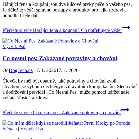
Hárájící fena a koupání jsou dva klíčové prvky péče o vašeho psa.
Je důležité vědět správné postupy a produkty pro jejich zdraví a
pohodlí. Čtěte dál!
Přečtěte si více
Hárájící fena a koupání: Co potřebujete vědět
Výcvik Psů
Co nesmi pes: Zakázané potraviny a chování
Od
DogTech.cz
17. 1. 2026
17. 1. 2026
Člověk by měl být opatrný, jaké potraviny a chování zvolí,
abychom se vyhnuli nechtěným zdravotním komplikacím. Sledování
a dodržování pravidel „Co Nesmi Pes“ může pomoci udržet naše
zvířata šťastná a zdravá.
Přečtěte si více
Co nesmi pes: Zakázané potraviny a chování
Štěňata
|
Výcvik Psů