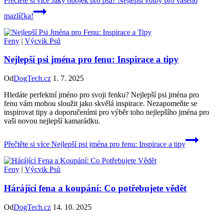
Přečtěte si více
Jaký obojek pro psa? Nejlepší volby pro vašeho
mazlíčka!
Feny
|
Výcvik Psů
Nejlepší psi jména pro fenu: Inspirace a tipy
Od
DogTech.cz
1. 7. 2025
Hledáte perfektní jméno pro svoji fenku? Nejlepší psi jména pro
fenu vám mohou sloužit jako skvělá inspirace. Nezapomeňte se
inspirovat tipy a doporučeními pro výběr toho nejlepšího jména pro
vaši novou nejlepší kamarádku.
Přečtěte si více
Nejlepší psi jména pro fenu: Inspirace a tipy
Feny
|
Výcvik Psů
Hárájící fena a koupání: Co potřebujete vědět
Od
DogTech.cz
14. 10. 2025