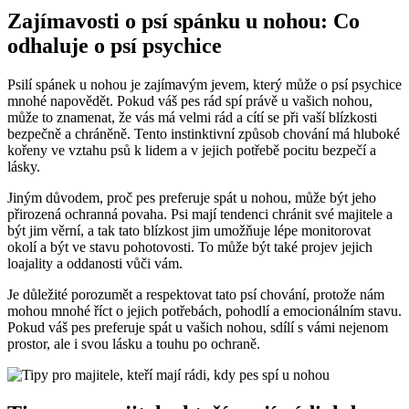
Zajímavosti o psí spánku u nohou: Co
odhaluje o psí psychice
Psilí spánek u nohou je zajímavým jevem, který může o psí psychice
mnohé napovědět. Pokud váš pes rád spí právě u vašich nohou,
může to znamenat, že vás má velmi rád a cítí se při vaší blízkosti
bezpečně a chráněně. Tento instinktivní způsob chování má hluboké
kořeny ve vztahu psů k lidem a v jejich potřebě pocitu bezpečí a
lásky.
Jiným důvodem, proč pes preferuje spát u nohou, může být jeho
přirozená ochranná povaha. Psi mají tendenci chránit své majitele a
být jim věrní, a tak tato blízkost jim umožňuje lépe monitorovat
okolí a být ve stavu pohotovosti. To může být také projev jejich
loajality a oddanosti vůči vám.
Je důležité porozumět a respektovat tato psí chování, protože nám
mohou mnohé říct o jejich potřebách, pohodlí a emocionálním stavu.
Pokud váš pes preferuje spát u vašich nohou, sdílí s vámi nejenom
prostor, ale i svou lásku a touhu po ochraně.