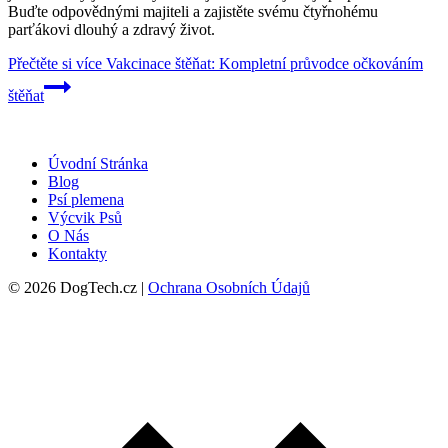
Buďte odpovědnými majiteli a zajistěte svému čtyřnohému
parťákovi dlouhý a zdravý život.
Přečtěte si více
Vakcinace štěňat: Kompletní průvodce očkováním
štěňat
Úvodní Stránka
Blog
Psí plemena
Výcvik Psů
O Nás
Kontakty
© 2026 DogTech.cz |
Ochrana Osobních Údajů