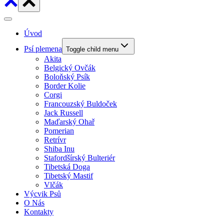
Úvod
Psí plemena
Toggle child menu
Akita
Belgický Ovčák
Boloňský Psík
Border Kolie
Corgi
Francouzský Buldoček
Jack Russell
Maďarský Ohař
Pomerian
Retrívr
Shiba Inu
Stafordšírský Bulteriér
Tibetská Doga
Tibetský Mastif
Vlčák
Výcvik Psů
O Nás
Kontakty