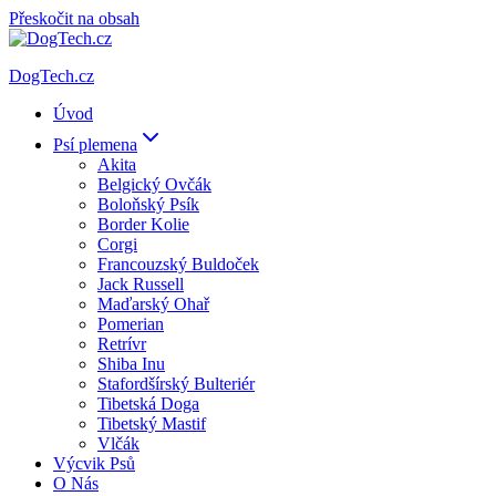
Přeskočit na obsah
DogTech.cz
Úvod
Psí plemena
Akita
Belgický Ovčák
Boloňský Psík
Border Kolie
Corgi
Francouzský Buldoček
Jack Russell
Maďarský Ohař
Pomerian
Retrívr
Shiba Inu
Stafordšírský Bulteriér
Tibetská Doga
Tibetský Mastif
Vlčák
Výcvik Psů
O Nás