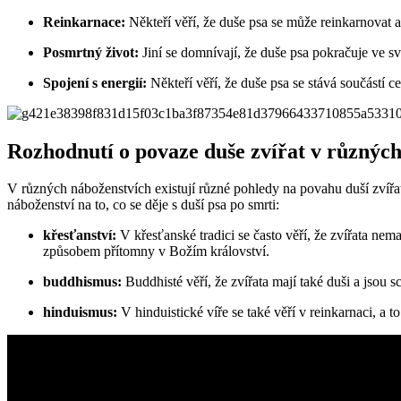
Reinkarnace:
Někteří věří, že duše psa se může reinkarnovat a
Posmrtný život:
Jiní se domnívají, že duše psa pokračuje ve sv
Spojení s energií:
Někteří věří, že duše psa se stává součástí 
Rozhodnutí o povaze duše zvířat v různýc
V různých náboženstvích existují různé pohledy na povahu duší zvířat, 
náboženství na to, co se děje s duší psa po smrti:
křesťanství:
V křesťanské tradici se často věří, že zvířata ne
způsobem přítomny v Božím království.
buddhismus:
Buddhisté věří, že zvířata mají také duši a jsou s
hinduismus:
V hinduistické víře se také věří v reinkarnaci, a