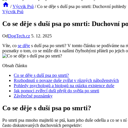
/
Výcvik Psů
/
Co se děje s duší psa po smrti: Duchovní pohledy
Výcvik Psů
Co se děje s duší psa po smrti: Duchovní p
Od
DogTech.cz
5. 12. 2025
Víte, co
se děje
s duší psa po smrti? V tomto článku se podíváme na růz
poznatky o tom, co se může dít s našimi čtyřnohými přáteli po jejich 
Obsah článku
Co se děje s duší psa po smrti?
Rozhodnutí o povaze duše zvířat v různých náboženstvích
Pohledy psychologů a biologů na otázku existence duše
Jak pomoci zvířecí duši přejít do světla po smrti
Závěrečné poznámky
Co se děje s duší psa po smrti?
Po smrti psa mnoho majitelů se ptá, kam jeho duše odešla a co se s n
často diskutovaných duchovních perspektiv: