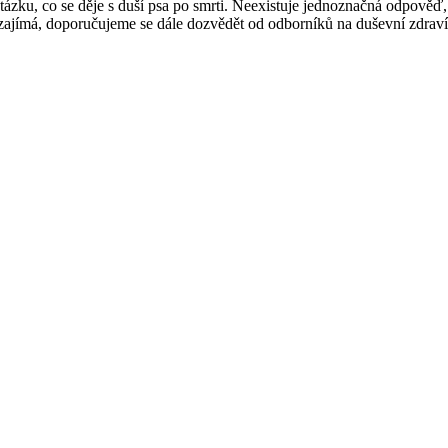
ázku, co se děje s duší psa po smrti. Neexistuje jednoznačná odpověď, 
zajímá, doporučujeme se dále dozvědět od odborníků na duševní zdraví 