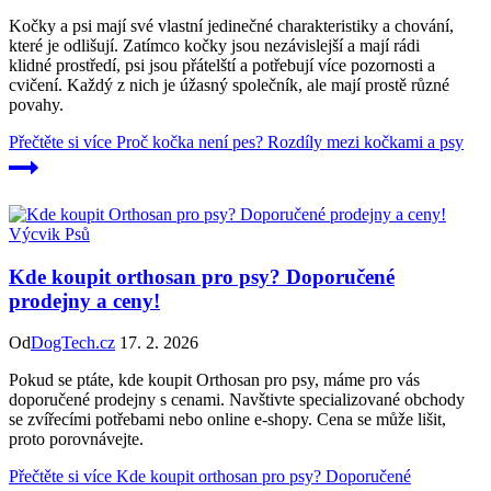
Kočky a psi mají své vlastní jedinečné charakteristiky a chování,
které je odlišují. Zatímco kočky jsou nezávislejší a mají rádi
klidné prostředí, psi jsou přátelští a potřebují více pozornosti a
cvičení. Každý z nich je úžasný společník, ale mají prostě různé
povahy.
Přečtěte si více
Proč kočka není pes? Rozdíly mezi kočkami a psy
Výcvik Psů
Kde koupit orthosan pro psy? Doporučené
prodejny a ceny!
Od
DogTech.cz
17. 2. 2026
Pokud se ptáte, kde koupit Orthosan pro psy, máme pro vás
doporučené prodejny s cenami. Navštivte specializované obchody
se zvířecími potřebami nebo online e-shopy. Cena se může lišit,
proto porovnávejte.
Přečtěte si více
Kde koupit orthosan pro psy? Doporučené