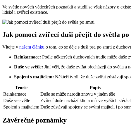
Ve světle nových vědeckých poznatků a studií se však názory o exist
lidské i zvířecí existence.
Jak pomoci zvířecí duši přejít do světla po
Vítejte v
našem článku
o tom, co se děje s duší psa po smrti z duchov
Reinkarnace:
Podle některých duchovních tradic může duše zvíř
Duše ve světle:
Jiní věří, že duše zvířat přecházejí do světla a 
Spojení s majitelem:
Někteří tvrdí, že duše zvířat zůstávají spoj
Teorie
Popis
Reinkarnace
Duše se může narodit znovu v jiném těle
Duše ve světle
Zvířecí duše nachází klid a mír ve vyšších sférác
Spojení s majitelem
Duše zůstávají spojeny se svými majiteli i po smr
Závěrečné poznámky