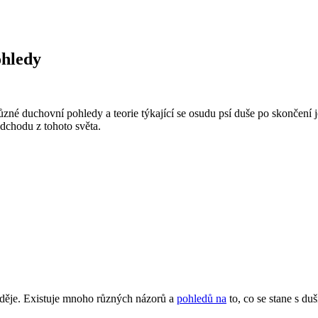
ohledy
né duchovní pohledy a teorie týkající se osudu psí duše po skončení jej
odchodu z tohoto světa.
í děje. Existuje mnoho různých názorů a
pohledů na
to, co se stane s du