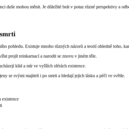
enci duše mohou měnit. Je důležité brát v potaz různé perspektivy a o
 smrti
ního pohledu. Existuje mnoho různých názorů a teorií ohledně toho, kam 
at projít reinkarnací a narodit se znovu v jiném těle.
nacházejí klid a mír ve vyšších sférách existence.
eny se svými majiteli i po smrti a hledají jejich lásku a péči ve světle.
h existence
ti