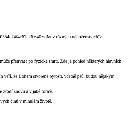
zvířat v různých náboženstvích“>
 může přetrvat i po fyzické smrti. Zde je pohled některých hlavních
ích věří, že Bohem stvořené bytosti, včetně psů, budou nějakým
se zrodí znovu a v jaké formě.
 svých činů v minulém životě.