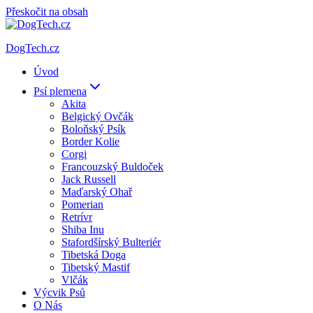
Přeskočit na obsah
DogTech.cz
Úvod
Psí plemena
Akita
Belgický Ovčák
Boloňský Psík
Border Kolie
Corgi
Francouzský Buldoček
Jack Russell
Maďarský Ohař
Pomerian
Retrívr
Shiba Inu
Stafordšírský Bulteriér
Tibetská Doga
Tibetský Mastif
Vlčák
Výcvik Psů
O Nás