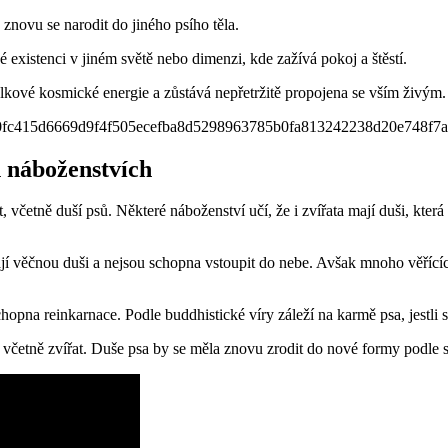
 znovu se narodit do jiného psího těla.
é existenci v jiném světě nebo dimenzi, kde zažívá pokoj a štěstí.
celkové kosmické energie a zůstává nepřetržitě propojena se vším živým.
h náboženstvích
včetně duší psů. Některé náboženství učí, že i zvířata mají duši, která
mají věčnou duši a nejsou schopna vstoupit do nebe. Avšak mnoho věříc
chopna reinkarnace. Podle buddhistické víry záleží na karmě psa, jestli 
 to včetně zvířat. Duše psa by se měla znovu zrodit do nové formy podle