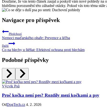
Doufáme, že vás tento článek zaujal a poskytl vám nové pohledy na ot
hlubšímu porozumění této záhadné otázky. Pokud vás toto téma stále 
Navigace pro příspěvek
Předchozí
Nemoci maďarského ohaře: Prevence a léčba
Další
Co na blechy u štěňat: Efektivní ochrana proti blechám
Podobné příspěvky
Výcvik Psů
Proč kočka není pes? Rozdíly mezi kočkami a psy
Od
DogTech.cz
4. 2. 2026