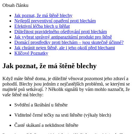
Obsah článku
Jak poznat, že má štěně blechy
Nejlepší preventivní opatření proti blechám
Efektivní léčba blech u štěňat
Důležitost pravidelného ošetřování proti blechám
Jak vybrat správný antiparazitární produkt pro štěně
Domácí prostředky proti blechám – jsou skutečně účinné?
Jak chránit nejen štěně, ale i jeho okolí před blechami
Klíčové Poznatky
Jak poznat, že má štěně blechy
Když máte štěně doma, je důležité věnovat pozornost jeho zdraví a
pohodlí. Blechy jsou jedním z nejčastějších problémů, se kterými se
majitelé psů setkávají. ? Několik signálů by vám mohlo naznačit, že
vaše štěně má blechy:
Svědění a škrábání u štěněte
Viditelné černé tečky na srsti štěněte (výkaly blech)
Časté skákaní a neklidnost štěněte