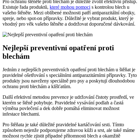
Pro ochranu štěněte proti blechám je důležité zvolit efektivní přístup.
Existuje řada produktů,
které mohou pomoci
s kontrolou blech u
vašeho štěněte. Mezi oblíbené možnosti patří antiparazitální obojky,
spreje, nebo spot-on přípravky. Důležité je vybrat produkt, který je
vhodný pro věk vašeho štěněte a dodržovat doporučené dávkování.
Nejlepší preventivní opatření proti
blechám
Jedním z nejlepších preventivních opatření proti blechám u štěňat je
pravidelné ošetřování s speciálními antiparazitárními přípravky. Tyto
produkty jsou navrženy speciálně pro psy a poskytují dlouhodobou
ochranu proti blechám a klíšťatům.
Další efektivní metodou prevence je udržování čistoty prostředí, ve
kterém se štěně pohybuje. Pravidelné vysávání podlah a častá
výměna povlečení a dek dobře pomáhá eliminovat možnost
infestace blechami.
Pro štěňata je také důležité pravidelné kartáčování srsti. Tímto
způsobem nejenže podporujeme zdravou kůži a srst, ale také máme
možnost rychle zjistit případné přítomnosti blech a okamžitě