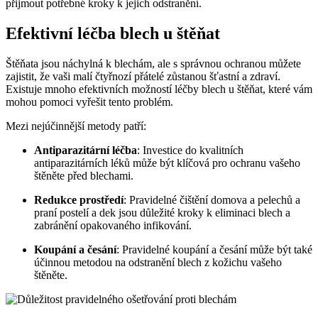
přijmout potřebné kroky k jejich odstranění.
Efektivní léčba blech u štěňat
Štěňata jsou náchylná k blechám, ale s správnou ochranou můžete
zajistit, že vaši malí čtyřnozí přátelé zůstanou šťastní a zdraví.
Existuje mnoho efektivních možností léčby blech u štěňat, které vám
mohou pomoci vyřešit tento problém.
Mezi nejúčinnější metody patří:
Antiparazitární léčba
: Investice do kvalitních
antiparazitárních léků může být klíčová pro ochranu vašeho
štěněte před blechami.
Redukce prostředí
: Pravidelné čištění domova a pelechů a
praní postelí a dek jsou důležité kroky k eliminaci blech a
zabránění opakovaného infikování.
Koupání a česání
: Pravidelné koupání a česání může být také
účinnou metodou na odstranění blech z kožichu vašeho
štěněte.