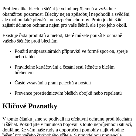
Problematika blech u štěňat je velmi nepříjemná a vyžaduje
okamžitou pozornost. Blechy nejen způsobují nepohodlí a svědění,
ale mohou také přenášet nebezpečné choroby. Proto je důležité
zajistit účinnou ochranu nejen pro vaše štěně, ale i pro jeho okolí.
Existuje řada produktů a metod, které můžete použít k ochraně
vašeho štěněte proti blechám:
Použití antiparazitárních přípravků ve formě spot-on, spreje
nebo tablet
Pravidelné kartáčování a česání srsti štěněte s bleším
hřebenem
Časté vysávání a praní pelechů a postelí
Prevence prostřednictvím bleších obojků nebo repelentů
Klíčové Poznatky
V tomto článku jsme se podívali na efektivní ochranu proti blechám
u štěňat. Pokud jste v minulosti bojovali s touto nepříjemnou situací,
doufáme, že vám naše rady a doporučení pomohly najít vhodné
řešení pro vašeho čtyřnohého přítele. S pravidelnou prevencí a