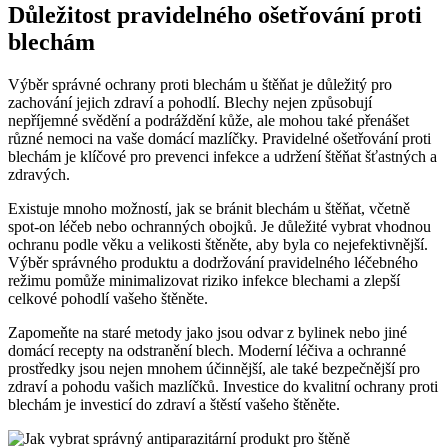
Důležitost pravidelného ošetřování proti
blechám
Výběr správné ochrany proti blechám u štěňat je důležitý pro
zachování jejich zdraví a pohodlí. Blechy nejen způsobují
nepříjemné svědění a podráždění kůže, ale mohou také přenášet
různé nemoci na vaše domácí mazlíčky. Pravidelné ošetřování proti
blechám je klíčové pro prevenci infekce a udržení štěňat šťastných a
zdravých.
Existuje mnoho možností, jak se bránit blechám u štěňat, včetně
spot-on léčeb nebo ochranných obojků. Je důležité vybrat vhodnou
ochranu podle věku a velikosti štěněte, aby byla co nejefektivnější.
Výběr správného produktu a dodržování pravidelného léčebného
režimu pomůže minimalizovat riziko infekce blechami a zlepší
celkové pohodlí vašeho štěněte.
Zapomeňte na staré metody jako jsou odvar z bylinek nebo jiné
domácí recepty na odstranění blech. Moderní léčiva a ochranné
prostředky jsou nejen mnohem účinnější, ale také bezpečnější pro
zdraví a pohodu vašich mazlíčků. Investice do kvalitní ochrany proti
blechám je investicí do zdraví a štěstí vašeho štěněte.