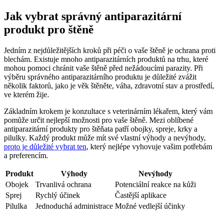
Jak vybrat správný antiparazitární
produkt pro štěně
Jedním z nejdůležitějších kroků při péči o vaše štěně je ochrana proti
blechám. Existuje mnoho antiparazitárních produktů na trhu, které
mohou pomoci chránit vaše štěně před nežádoucími parazity. Při
výběru správného antiparazitárního produktu je důležité zvážit
několik faktorů, jako je věk štěněte, váha, zdravotní stav a prostředí,
ve kterém žije.
Základním krokem je konzultace s veterinárním lékařem, který vám
pomůže určit nejlepší možnosti pro vaše štěně. Mezi oblíbené
antiparazitární produkty pro štěňata patří obojky, spreje, krky a
pilulky. Každý produkt může mít své vlastní výhody a nevýhody,
proto je důležité vybrat ten
, který nejlépe vyhovuje vašim potřebám
a preferencím.
Produkt
Výhody
Nevýhody
Obojek
Trvanlivá ochrana
Potenciální reakce na kůži
Sprej
Rychlý účinek
Častější aplikace
Pilulka
Jednoduchá administrace
Možné vedlejší účinky