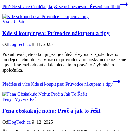
Přečtěte si více
Co dělat, když se psi nesnesou: Řešení konfliktů
Výcvik Psů
Kde si koupit psa: Průvodce nákupem a tipy
Od
DogTech.cz
8. 11. 2025
Pokud uvažujete o koupi psa, je důležité vybrat si spolehlivého
prodejce nebo útulek. V našem průvodci vám poskytneme užitečné
tipy jak se rozhodnout a kde hledat toho pravého čtyřnohého
společníka.
Přečtěte si více
Kde si koupit psa: Průvodce nákupem a tipy
Feny
|
Výcvik Psů
Fena obskakuje nohu: Proč a jak to řešit
Od
DogTech.cz
9. 12. 2025