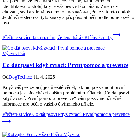
Jak poznám, že fena hárá? Klíčové znaky vám pomohou
identifikovat období, kdy je váš pes ve fázi hárání. Změny v
chování, srsti a zdraví psa mohou naznačovat, že je v tomto období.
Je důležité sledovat tyto znaky a přizpůsobit péči podle potřeb svého
psa.
Přečtěte si více
Jak poznám, že fena hárá? Klíčové znaky
Výcvik Psů
Co dát psovi když zvrací: První pomoc a prevence
Od
DogTech.cz
11. 4. 2025
Když váš pes zvrací, je důležité vědět, jak mu poskytnout první
pomoc a jak předcházet dalším problémům. Článek „Co dát psovi
když zvrací: První pomoc a prevence“ vám poskytne užitečné
informace pro péči o vašeho čtyřnohého přítele.
Přečtěte si více
Co dát psovi když zvrací: První pomoc a prevence