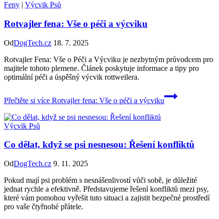
Feny
|
Výcvik Psů
Rotvajler fena: Vše o péči a výcviku
Od
DogTech.cz
18. 7. 2025
Rotvajler Fena: Vše o Péči a Výcviku je nezbytným průvodcem pro
majitele tohoto plemene. Článek poskytuje informace a tipy pro
optimální péči a úspěšný výcvik rottweilera.
Přečtěte si více
Rotvajler fena: Vše o péči a výcviku
Výcvik Psů
Co dělat, když se psi nesnesou: Řešení konfliktů
Od
DogTech.cz
9. 11. 2025
Pokud mají psi problém s nesnášenlivostí vůči sobě, je důležité
jednat rychle a efektivně. Představujeme řešení konfliktů mezi psy,
které vám pomohou vyřešit tuto situaci a zajistit bezpečné prostředí
pro vaše čtyřnohé přátele.