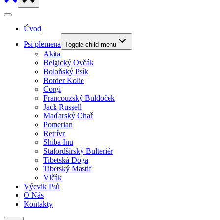
Úvod
Psí plemena
Toggle child menu
Akita
Belgický Ovčák
Boloňský Psík
Border Kolie
Corgi
Francouzský Buldoček
Jack Russell
Maďarský Ohař
Pomerian
Retrívr
Shiba Inu
Stafordšírský Bulteriér
Tibetská Doga
Tibetský Mastif
Vlčák
Výcvik Psů
O Nás
Kontakty