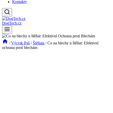
Kontakty
DogTech.cz
/
Výcvik Psů
/
Štěňata
/
Co na blechy u štěňat: Efektivní
ochrana proti blechám