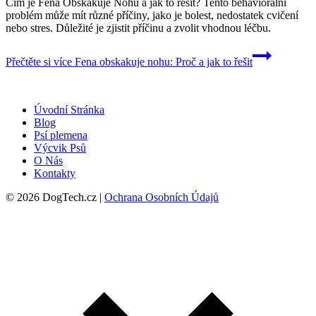
Čím je Fena Obskakuje Nohu a jak to řešit? Tento behaviorální
problém může mít různé příčiny, jako je bolest, nedostatek cvičení
nebo stres. Důležité je zjistit příčinu a zvolit vhodnou léčbu.
Přečtěte si více
Fena obskakuje nohu: Proč a jak to řešit
Úvodní Stránka
Blog
Psí plemena
Výcvik Psů
O Nás
Kontakty
© 2026 DogTech.cz |
Ochrana Osobních Údajů