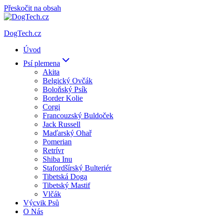
Přeskočit na obsah
DogTech.cz
Úvod
Psí plemena
Akita
Belgický Ovčák
Boloňský Psík
Border Kolie
Corgi
Francouzský Buldoček
Jack Russell
Maďarský Ohař
Pomerian
Retrívr
Shiba Inu
Stafordšírský Bulteriér
Tibetská Doga
Tibetský Mastif
Vlčák
Výcvik Psů
O Nás