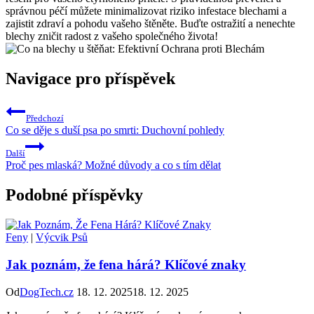
správnou péčí můžete minimalizovat riziko infestace blechami a
zajistit zdraví a pohodu vašeho štěněte. Buďte ostražití a nenechte
blechy zničit radost z vašeho společného života!
Navigace pro příspěvek
Předchozí
Co se děje s duší psa po smrti: Duchovní pohledy
Další
Proč pes mlaská? Možné důvody a co s tím dělat
Podobné příspěvky
Feny
|
Výcvik Psů
Jak poznám, že fena hárá? Klíčové znaky
Od
DogTech.cz
18. 12. 2025
18. 12. 2025