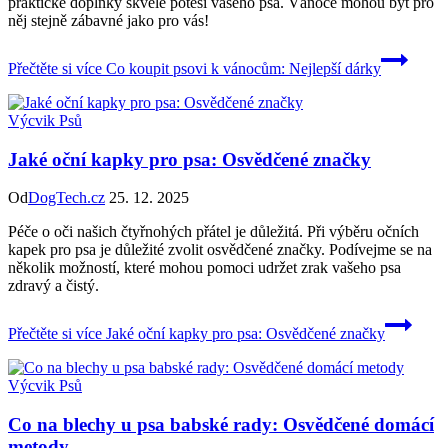
praktické doplňky skvěle potěší vašeho psa. Vánoce mohou být pro
něj stejně zábavné jako pro vás!
Přečtěte si více
Co koupit psovi k vánocům: Nejlepší dárky
Výcvik Psů
Jaké oční kapky pro psa: Osvědčené značky
Od
DogTech.cz
25. 12. 2025
Péče o oči našich čtyřnohých přátel je důležitá. Při výběru očních
kapek pro psa je důležité zvolit osvědčené značky. Podívejme se na
několik možností, které mohou pomoci udržet zrak vašeho psa
zdravý a čistý.
Přečtěte si více
Jaké oční kapky pro psa: Osvědčené značky
Výcvik Psů
Co na blechy u psa babské rady: Osvědčené domácí
metody