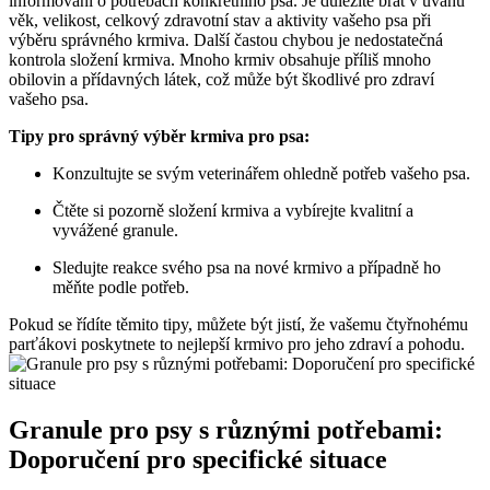
informování o potřebách konkrétního psa. Je důležité brát v úvahu
věk, velikost, celkový zdravotní stav a aktivity vašeho psa při
výběru správného krmiva. Další častou chybou je nedostatečná
kontrola složení krmiva. Mnoho krmiv obsahuje příliš mnoho
obilovin a přídavných látek, což může být škodlivé pro zdraví
vašeho psa.
Tipy pro správný výběr krmiva pro psa:
Konzultujte se svým veterinářem ohledně potřeb vašeho psa.
Čtěte si pozorně složení krmiva a vybírejte kvalitní a
vyvážené granule.
Sledujte reakce svého psa na nové krmivo a případně ho
měňte podle potřeb.
Pokud se řídíte těmito tipy, můžete být jistí, že vašemu čtyřnohému
parťákovi poskytnete to nejlepší krmivo pro jeho zdraví a pohodu.
Granule pro psy s různými potřebami:
Doporučení pro specifické situace