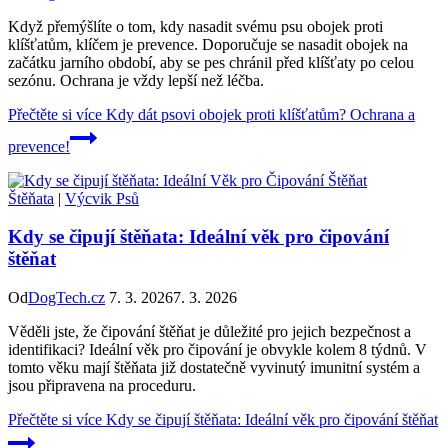
Když přemýšlíte o tom, kdy nasadit svému psu obojek proti
klíšťatům, klíčem je prevence. Doporučuje se nasadit obojek na
začátku jarního období, aby se pes chránil před klíšťaty po celou
sezónu. Ochrana je vždy lepší než léčba.
Přečtěte si více
Kdy dát psovi obojek proti klíšťatům? Ochrana a
prevence!
Štěňata
|
Výcvik Psů
Kdy se čipují štěňata: Ideální věk pro čipování
štěňat
Od
DogTech.cz
7. 3. 2026
7. 3. 2026
Věděli jste, že čipování štěňat je důležité pro jejich bezpečnost a
identifikaci? Ideální věk pro čipování je obvykle kolem 8 týdnů. V
tomto věku mají štěňata již dostatečně vyvinutý imunitní systém a
jsou připravena na proceduru.
Přečtěte si více
Kdy se čipují štěňata: Ideální věk pro čipování štěňat