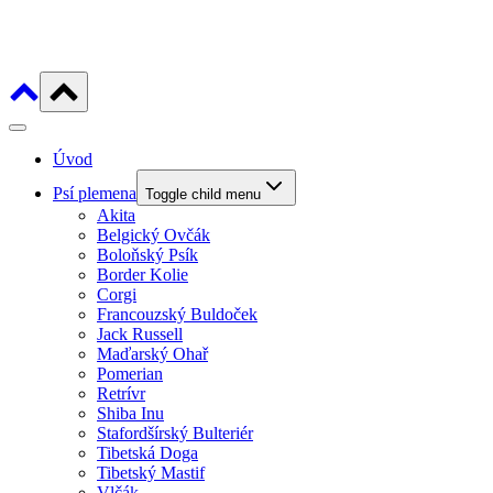
Úvod
Psí plemena
Toggle child menu
Akita
Belgický Ovčák
Boloňský Psík
Border Kolie
Corgi
Francouzský Buldoček
Jack Russell
Maďarský Ohař
Pomerian
Retrívr
Shiba Inu
Stafordšírský Bulteriér
Tibetská Doga
Tibetský Mastif
Vlčák