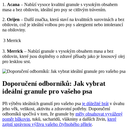
1.
Acana
– Nabízí vysoce kvalitní granule s vysokým obsahem
masa a bez obilovin, ideální pro psy se citlivým trávením.
2.
Orijen
– Další značka, která staví na kvalitních surovinách a bez
obilovin, což je ideální volbou pro psy s alergiemi nebo intolerancí
na obiloviny.
3
Merrick
3.
Merrick
– Nabízí granule s vysokým obsahem masa a bez
obilovin, které jsou doplněny o zdravé přísady jako je lososový olej
pro lesklou srst.
Doporučení odborníků: Jak vybrat
ideální granule pro vašeho psa
Při výběru ideálních granulí pro vašeho psa
je důležité brát
v úvahu
jeho věk, velikost, aktivitu a zdravotní potřeby. Doporučení
odborníků spočívá v tom, že granule by
měly obsahovat vyvážený
poměr bílkovin
, tuků, sacharidů, vlákniny a dalších živin,
které
zajistí správnou výživu vašeho čtyřnohého přítele
.