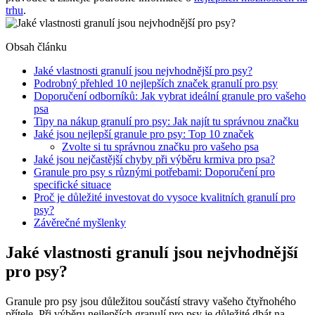
trhu
.
Obsah článku
Jaké vlastnosti granulí jsou nejvhodnější pro psy?
Podrobný přehled 10 nejlepších značek granulí pro psy
Doporučení odborníků: Jak vybrat ideální granule pro vašeho
psa
Tipy na nákup granulí pro psy: Jak najít tu správnou značku
Jaké jsou nejlepší granule pro psy: Top 10 značek
Zvolte si tu správnou značku pro vašeho psa
Jaké jsou nejčastější chyby při výběru krmiva pro psa?
Granule pro psy s různými potřebami: Doporučení pro
specifické situace
Proč je důležité investovat do vysoce kvalitních granulí pro
psy?
Závěrečné myšlenky
Jaké vlastnosti granulí jsou nejvhodnější
pro psy?
Granule pro psy jsou důležitou součástí stravy vašeho čtyřnohého
přítele. Při výběru nejlepších granulí pro psy je důležité dbát na