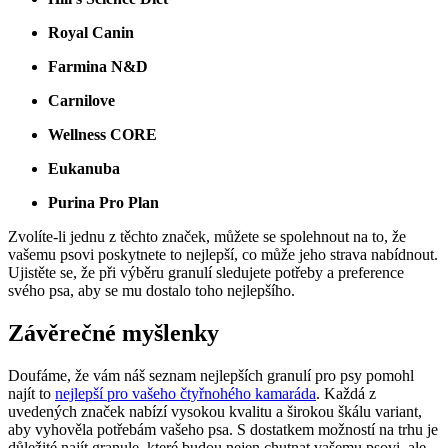
Royal Canin
Farmina N&D
Carnilove
Wellness CORE
Eukanuba
Purina Pro Plan
Zvolíte-li jednu z těchto značek, můžete se spolehnout na to, že
vašemu psovi poskytnete to nejlepší, co může jeho strava nabídnout.
Ujistěte se, že při výběru granulí sledujete potřeby a preference
svého psa, aby se mu dostalo toho nejlepšího.
Závěrečné myšlenky
Doufáme, že vám náš seznam nejlepších granulí pro psy pomohl
najít to
nejlepší pro vašeho čtyřnohého kamaráda
. Každá z
uvedených značek nabízí vysokou kvalitu a širokou škálu variant,
aby vyhověla potřebám vašeho psa. S dostatkem možností na trhu je
důležité najít granule, které budou nejen chutnat vašemu psovi, ale