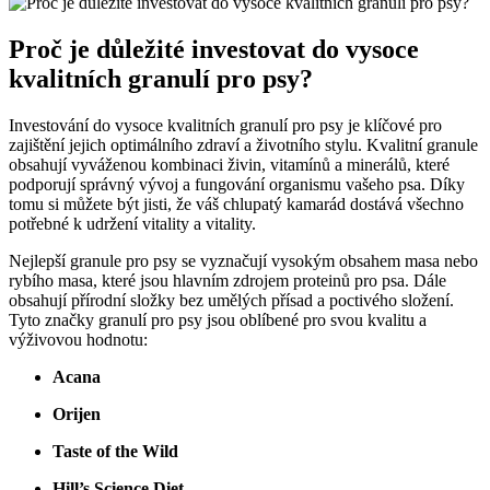
Proč je důležité investovat do vysoce
kvalitních granulí pro psy?
Investování do vysoce kvalitních granulí pro psy je klíčové pro
zajištění jejich optimálního zdraví a životního stylu. Kvalitní granule
obsahují vyváženou kombinaci živin, vitamínů a minerálů, které
podporují správný vývoj a fungování organismu vašeho psa. Díky
tomu si můžete být jisti, že váš chlupatý kamarád dostává všechno
potřebné k udržení vitality a vitality.
Nejlepší granule pro psy se vyznačují vysokým obsahem masa nebo
rybího masa, které jsou hlavním zdrojem proteinů pro psa. Dále
obsahují přírodní složky bez umělých přísad a poctivého složení.
Tyto značky granulí pro psy jsou oblíbené pro svou kvalitu a
výživovou hodnotu:
Acana
Orijen
Taste of the Wild
Hill’s Science Diet