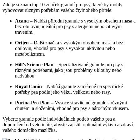
Zde je seznam top 10 značek granulí pro psy, které by mohly
vyhovovat různým potřebám vašeho čtyřnohého přítele:
Acana
– Nabízí přírodní granule s vysokým obsahem masa a
bez obilovin, ideální pro psy s alergiemi nebo citlivým
trávením.
Orijen
– Další značka s vysokým obsahem masa a bez
obilovin, vhodná pro psy s vysokou aktivitou nebo
metabolizmem.
Hill’s Science Plan
– Specializované granule pro psy s
různými potřebami, jako jsou problémy s klouby nebo
nadváhou.
Royal Canin
– Nabízí granule zaměřené na specifické
potřeby psa podle jeho věku, velikosti nebo rasy.
Purina Pro Plan
– Vysoce stravitelné granule s různými
chutěmi a složeními, vhodné pro psy s náročným vkusem.
Vyberte granule podle individuálních potřeb vašeho psa a
doporučení od veterináře, abyste zajistili optimální výživu a zdraví
vašeho domácího mazlíčka.