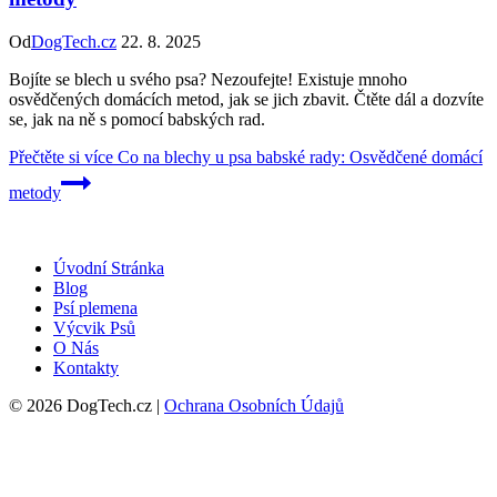
Od
DogTech.cz
22. 8. 2025
Bojíte se blech u svého psa? Nezoufejte! Existuje mnoho
osvědčených domácích metod, jak se jich zbavit. Čtěte dál a dozvíte
se, jak na ně s pomocí babských rad.
Přečtěte si více
Co na blechy u psa babské rady: Osvědčené domácí
metody
Úvodní Stránka
Blog
Psí plemena
Výcvik Psů
O Nás
Kontakty
© 2026 DogTech.cz |
Ochrana Osobních Údajů