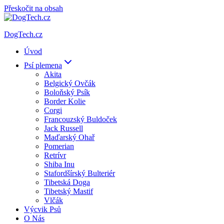
Přeskočit na obsah
DogTech.cz
Úvod
Psí plemena
Akita
Belgický Ovčák
Boloňský Psík
Border Kolie
Corgi
Francouzský Buldoček
Jack Russell
Maďarský Ohař
Pomerian
Retrívr
Shiba Inu
Stafordšírský Bulteriér
Tibetská Doga
Tibetský Mastif
Vlčák
Výcvik Psů
O Nás