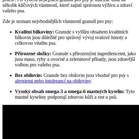
několik klíčových vlastností, které zajistí správnou výživu a zdraví
vašeho psa.
Zde je seznam nejvhodnějších vlastností granulí pro psy:
Kvalitní bílkoviny:
Granule s vyšším obsahem kvalitních
bílkovin jsou důležité pro správný vývoj svalové hmoty a
celkovou vitalitu psa.
Přirozené složky:
Granule s přirozenými ingrediencemi, jako
jsou maso, ryby a ovocné a zeleninové přísady, jsou zdravější
volbou pro vašeho psa.
Bez obilovin:
Granule bez obilovin jsou vhodné pro psy s
alergiemi nebo intolerancí na obiloviny
.
Vysoký obsah omega-3 a omega-6 mastných kyselin:
Tyto
mastné kyseliny podporují zdravou kůži a srst u psů.