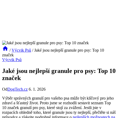
/
Výcvik Psů
/
Jaké jsou nejlepší granule pro psy: Top 10
značek
Výcvik Psů
Jaké jsou nejlepší granule pro psy: Top 10
značek
Od
DogTech.cz
6. 1. 2026
Výběr správných granulí pro vašeho psa může být klíčový pro jeho
zdraví a šťastný život. Proto jsme se rozhodli sestavit seznam Top
10 značek granulí pro psy, které stojí za zvážení. Jestli jste v
rozpacích ohledně toho, které granule jsou ty nejlepší, přečtěte si náš
průvodce a získejte podrobné informace o
nejlepších možnostech na