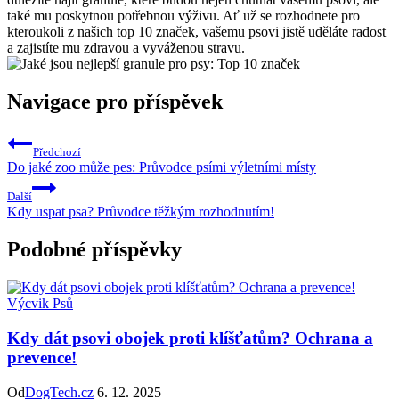
také mu poskytnou potřebnou výživu. Ať už se rozhodnete pro
kteroukoli z našich top 10 značek, vašemu psovi jistě uděláte radost
a zajistíte mu zdravou a vyváženou stravu.
Navigace pro příspěvek
Předchozí
Do jaké zoo může pes: Průvodce psími výletními místy
Další
Kdy uspat psa? Průvodce těžkým rozhodnutím!
Podobné příspěvky
Výcvik Psů
Kdy dát psovi obojek proti klíšťatům? Ochrana a
prevence!
Od
DogTech.cz
6. 12. 2025