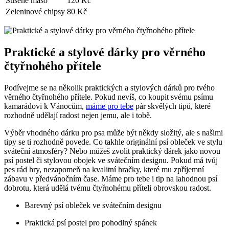
Sušené maso
120 Kč
Zeleninové chipsy
80 Kč
Praktické a stylové dárky pro věrného
čtyřnohého přítele
Podívejme se na několik praktických a stylových dárků pro tvého
věrného čtyřnohého přítele. Pokud nevíš, co koupit svému psímu
kamarádovi k Vánocům,
máme pro tebe
pár skvělých tipů, které
rozhodně udělají radost nejen jemu, ale i tobě.
Výběr vhodného dárku pro psa může být někdy složitý, ale s našimi
tipy se ti rozhodně povede. Co takhle originální psí obleček ve stylu
sváteční atmosféry? Nebo můžeš zvolit praktický dárek jako novou
psí postel či stylovou obojek ve svátečním designu. Pokud má tvůj
pes rád hry, nezapomeň na kvalitní hračky, které mu zpříjemní
zábavu v předvánočním čase. Máme pro tebe i tip na lahodnou psí
dobrotu, která udělá tvému čtyřnohému příteli obrovskou radost.
Barevný psí obleček ve svátečním designu
Praktická psí postel pro pohodlný spánek