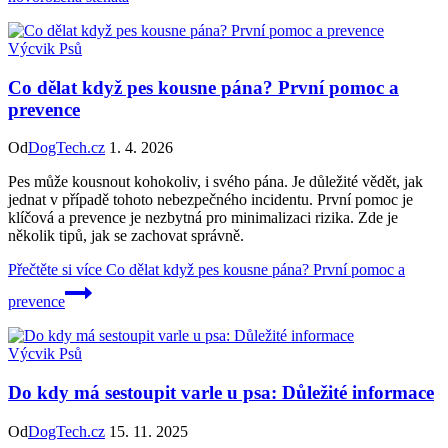
Výcvik Psů
Co dělat když pes kousne pána? První pomoc a
prevence
Od
DogTech.cz
1. 4. 2026
Pes může kousnout kohokoliv, i svého pána. Je důležité vědět, jak
jednat v případě tohoto nebezpečného incidentu. První pomoc je
klíčová a prevence je nezbytná pro minimalizaci rizika. Zde je
několik tipů, jak se zachovat správně.
Přečtěte si více
Co dělat když pes kousne pána? První pomoc a
prevence
Výcvik Psů
Do kdy má sestoupit varle u psa: Důležité informace
Od
DogTech.cz
15. 11. 2025