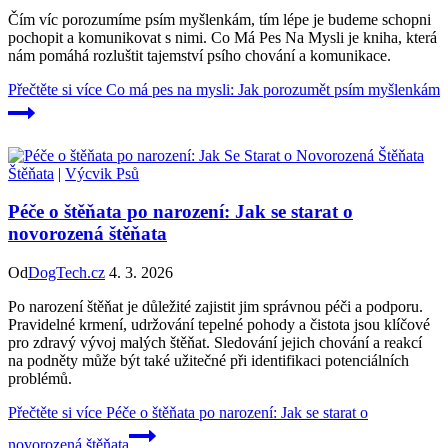
Čím víc porozumíme psím myšlenkám, tím lépe je budeme schopni
pochopit a komunikovat s nimi. Co Má Pes Na Mysli je kniha, která
nám pomáhá rozluštit tajemství psího chování a komunikace.
Přečtěte si více
Co má pes na mysli: Jak porozumět psím myšlenkám
Štěňata
|
Výcvik Psů
Péče o štěňata po narození: Jak se starat o
novorozená štěňata
Od
DogTech.cz
4. 3. 2026
Po narození štěňat je důležité zajistit jim správnou péči a podporu.
Pravidelné krmení, udržování tepelné pohody a čistota jsou klíčové
pro zdravý vývoj malých štěňat. Sledování jejich chování a reakcí
na podněty může být také užitečné při identifikaci potenciálních
problémů.
Přečtěte si více
Péče o štěňata po narození: Jak se starat o
novorozená štěňata