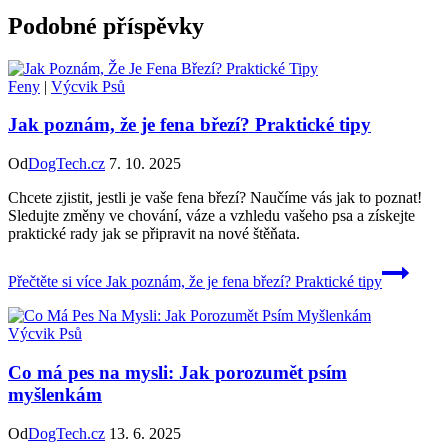
Podobné příspěvky
Feny
|
Výcvik Psů
Jak poznám, že je fena březí? Praktické tipy
Od
DogTech.cz
7. 10. 2025
Chcete zjistit, jestli je vaše fena březí? Naučíme vás jak to poznat!
Sledujte změny ve chování, váze a vzhledu vašeho psa a získejte
praktické rady jak se připravit na nové štěňata.
Přečtěte si více
Jak poznám, že je fena březí? Praktické tipy
Výcvik Psů
Co má pes na mysli: Jak porozumět psím
myšlenkám
Od
DogTech.cz
13. 6. 2025