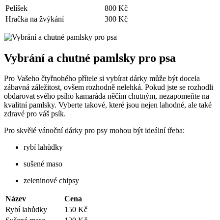
Pelíšek
800 Kč
Hračka na žvýkání
300 Kč
Vybrání a chutné pamlsky pro psa
Pro Vašeho čtyřnohého přítele si vybírat dárky může být docela
zábavná záležitost, ovšem rozhodně nelehká. Pokud jste se rozhodli
obdarovat svého psího kamaráda něčím chutným, nezapomeňte na
kvalitní pamlsky. Vyberte takové, které jsou nejen lahodné, ale také
zdravé pro váš psík.
Pro skvělé vánoční dárky pro psy mohou být ideální třeba:
rybí lahůdky
sušené maso
zeleninové chipsy
Název
Cena
Rybí lahůdky
150 Kč