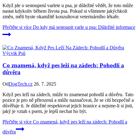
Když jde o sestoupení varlete u psa, je důležité vědět, že toto může
nastat kdykoliv během života psa. Pokud si všimnete jakýchkoli
změn, měli byste okamžitě konzultovat veterinárního lékaře.
Přečtěte si více
Do kdy má sestoupit varle u psa: Důležité informace
Výcvik Psů
Co znamená, když pes leží na zádech: Pohodlí a
důvěra
Od
DogTech.cz
26. 7. 2025
Když pes leží na zádech, může to znamenat pohodlí a důvěru. Tato
pozice je pro ně přirozená a může naznačovat, že se cítí bezpečně a
důvěřuje ti. Je důležité respektovat jejich hranice a nejsme-li si jisti,
jaký je vztah s psem, je lepší nechat ho být.
Přečtěte si více
Co znamená, když pes leží na zádech: Pohodlí a
důvěra