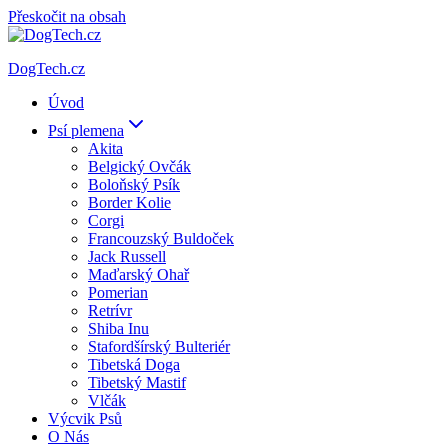
Přeskočit na obsah
DogTech.cz
Úvod
Psí plemena
Akita
Belgický Ovčák
Boloňský Psík
Border Kolie
Corgi
Francouzský Buldoček
Jack Russell
Maďarský Ohař
Pomerian
Retrívr
Shiba Inu
Stafordšírský Bulteriér
Tibetská Doga
Tibetský Mastif
Vlčák
Výcvik Psů
O Nás