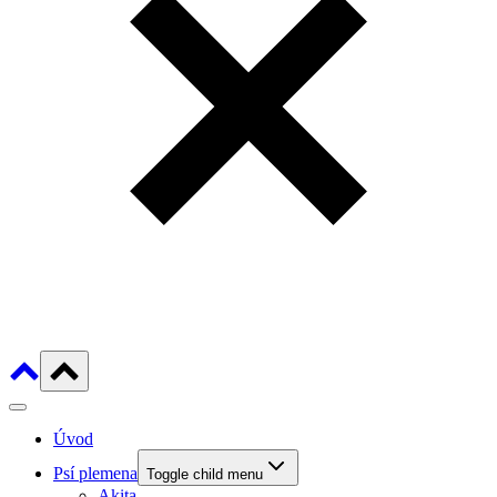
Úvod
Psí plemena
Toggle child menu
Akita