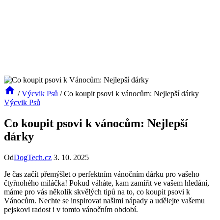
/
Výcvik Psů
/
Co koupit psovi k vánocům: Nejlepší dárky
Výcvik Psů
Co koupit psovi k vánocům: Nejlepší
dárky
Od
DogTech.cz
3. 10. 2025
Je čas začít přemýšlet o perfektním vánočním dárku pro vašeho
čtyřnohého miláčka! Pokud váháte, kam zamířit ve vašem hledání,
máme pro vás několik skvělých tipů na to, co koupit psovi k
Vánocům. Nechte se inspirovat našimi nápady a udělejte vašemu
pejskovi radost i v tomto vánočním období.