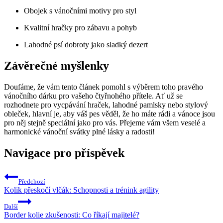
Obojek s vánočními motivy pro styl
Kvalitní hračky pro zábavu a pohyb
Lahodné psí dobroty jako sladký dezert
Závěrečné myšlenky
Doufáme, že vám tento článek pomohl s výběrem toho pravého
vánočního dárku pro vašeho čtyřnohého přítele. Ať už se
rozhodnete pro vycpávání hraček, lahodné pamlsky nebo stylový
obleček, hlavní je, aby váš pes věděl, že ho máte rádi a vánoce jsou
pro něj stejně speciální jako pro vás. Přejeme vám všem veselé a
harmonické vánoční svátky plné lásky a radosti!
Navigace pro příspěvek
Předchozí
Kolik přeskočí vlčák: Schopnosti a trénink agility
Další
Border kolie zkušenosti: Co říkají majitelé?