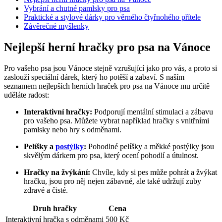
Vybrání a chutné pamlsky pro psa
Praktické a stylové dárky pro věrného čtyřnohého přítele
Závěrečné myšlenky
Nejlepší herní hračky pro psa na Vánoce
Pro vašeho psa jsou Vánoce stejně vzrušující jako pro vás, a proto si
zaslouží speciální dárek, který ho potěší a zabaví. S naším
seznamem nejlepších herních hraček pro psa na Vánoce mu určitě
uděláte radost:
Interaktivní hračky:
Podporují mentální stimulaci a zábavu
pro vašeho psa. Můžete vybrat například hračky s vnitřními
pamlsky nebo hry s odměnami.
Pelíšky a
postýlky
:
Pohodlné pelíšky a měkké postýlky jsou
skvělým dárkem pro psa, který ocení pohodlí a útulnost.
Hračky na žvýkání:
Chvíle, kdy si pes může pohrát a žvýkat
hračku, jsou pro něj nejen zábavné, ale také udržují zuby
zdravé a čisté.
Druh hračky
Cena
Interaktivní hračka s odměnami
500 Kč