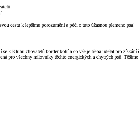
vatelů
í
⁣ svou cestu k lepšímu⁣ porozumění a péči ‌o tuto úžasnou plemeno psa!
 Klubu chovatelů border kolií‌ a co vše je třeba udělat​ pro ⁢získání ‌čle
evřená pro všechny milovníky těchto energických a chytrých ‌psů. Těšíme