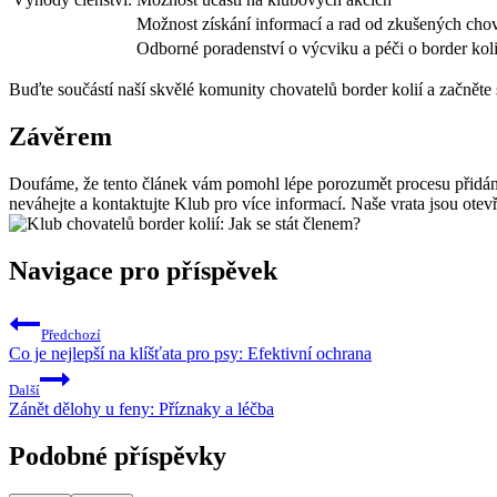
Možnost získání informací a rad​ od zkušených cho
Odborné poradenství o výcviku a péči o border koli
Buďte součástí⁤ naší skvělé komunity chovatelů border kolií a ⁣začněte
Závěrem
Doufáme, že tento ​článek vám pomohl lépe porozumět procesu‍ přidání se k
neváhejte a⁤ kontaktujte Klub pro více informací. Naše vrata jsou ⁣ot
Navigace pro příspěvek
Předchozí
Co je nejlepší na klíšťata pro psy: Efektivní ochrana
Další
Zánět dělohy u feny: Příznaky a léčba
Podobné příspěvky