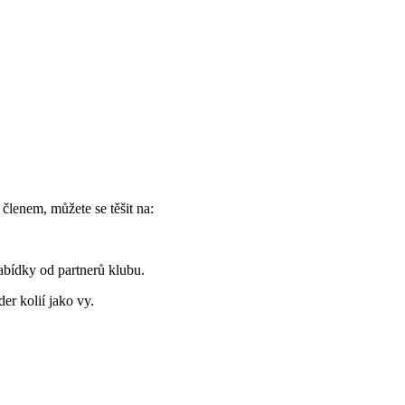
lenem, ⁢můžete se těšit na:
abídky ⁢od partnerů klubu.
r kolií jako⁢ vy.