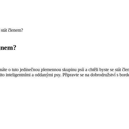
 stát členem?
lenem?
jímáte o tuto jedinečnou plemennou skupinu psů a chtěli byste se stát čle
to ‍inteligentními a ​oddanými⁤ psy. ‌Připravte se⁣ na dobrodružství s borde