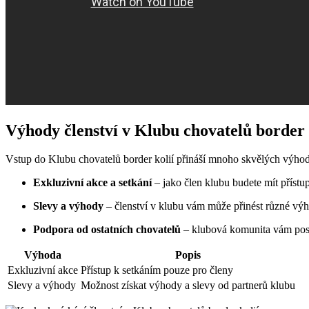
Výhody⁢ členství v Klubu chovatelů border 
Vstup do ⁢Klubu​ chovatelů border kolií‍ přináší mnoho skvělých výhod
Exkluzivní ‍akce ​a setkání
– jako člen klubu budete mít‌ přístu
Slevy a ​výhody
– členství v‌ klubu vám může ​přinést různé výh
Podpora od ‍ostatních chovatelů
– klubová komunita ‌vám poskyt
Výhoda
Popis
Exkluzivní akce
Přístup k setkáním pouze pro členy
Slevy a‍ výhody
Možnost získat výhody a slevy​ od partnerů klubu