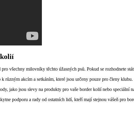
kolií
​ pro všechny milovníky těchto úžasných psů. Pokud se rozhodnete stát ‍č
p k⁢ různým akcím a setkáním, které⁣ jsou ‌určeny pouze pro členy klubu.
ody, jako jsou slevy na produkty pro vaše border kolií nebo speciální ‌n
ne⁤ podporu a rady od ‌ostatních lidí, kteří mají stejnou vášeň pro borde