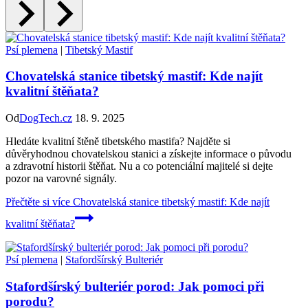
Psí plemena
|
Tibetský Mastif
Chovatelská stanice tibetský mastif: Kde najít
kvalitní štěňata?
Od
DogTech.cz
18. 9. 2025
Hledáte kvalitní štěně tibetského mastifa? Najděte si
důvěryhodnou chovatelskou stanici a získejte informace o původu
a zdravotní historii štěňat. Nu a co potenciální majitelé si dejte
pozor na varovné signály.
Přečtěte si více
Chovatelská stanice tibetský mastif: Kde najít
kvalitní štěňata?
Psí plemena
|
Stafordšírský Bulteriér
Stafordšírský bulteriér porod: Jak pomoci při
porodu?