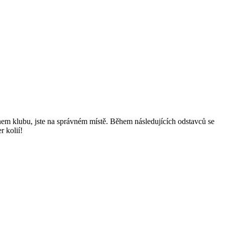
nem ⁣klubu, jste na správném⁢ místě. Během ⁤následujících odstavců se
r kolií!