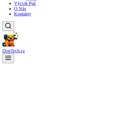
Výcvik Psů
O Nás
Kontakty
DogTech.cz