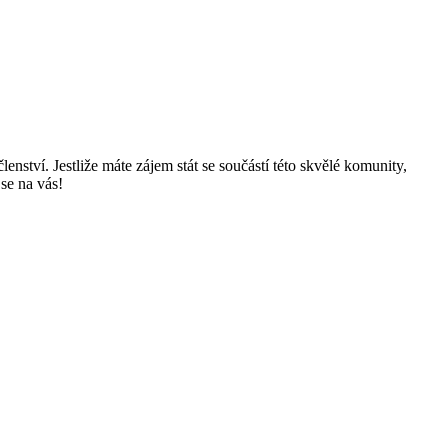
nství. ⁣Jestliže máte zájem ⁢stát se součástí této skvělé ‌komunity,
 se na vás!