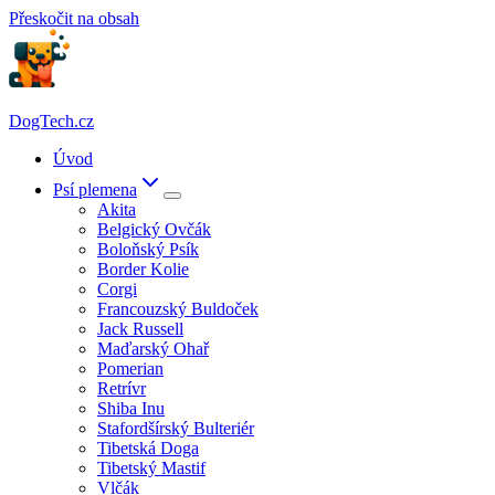
Přeskočit na obsah
DogTech.cz
Úvod
Psí plemena
Akita
Belgický Ovčák
Boloňský Psík
Border Kolie
Corgi
Francouzský Buldoček
Jack Russell
Maďarský Ohař
Pomerian
Retrívr
Shiba Inu
Stafordšírský Bulteriér
Tibetská Doga
Tibetský Mastif
Vlčák