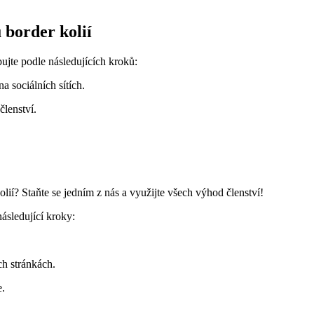
​ border kolií
pujte podle následujících kroků:
a sociálních sítích.
členství.
ií?⁤ Staňte se​ jedním z⁢ nás a využijte všech výhod členství!
následující kroky:
ch stránkách.
e.