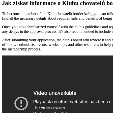
Jak získat ‍informace ‌o Klubu chovatelů bo
To become a member of ‌the⁤ Klub ​chovatelů border kolií, you can ​follo
find all​ the necessary‌ details about requirements and benefits of⁢ being
Once⁢ you have familiarized yourself with the club’s guidelines and re
any delays ⁣in the approval process. It’s also recommended to‌ include an
After submitting‍ your application, the club’s board will ​review it⁣ an
of fellow enthusiasts, events,⁢ workshops, and other resources to ⁤help y
the membership ⁢process.