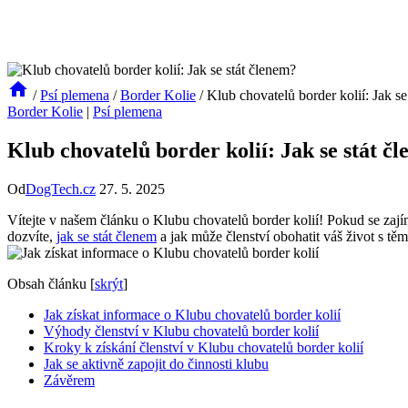
/
Psí plemena
/
Border Kolie
/
Klub chovatelů border kolií: Jak se
Border Kolie
|
Psí plemena
Klub chovatelů border kolií: Jak se stát č
Od
DogTech.cz
27. 5. 2025
Vítejte v našem článku o‌ Klubu‍ chovatelů ‌border kolií! Pokud se ‌za
dozvíte,
jak se stát členem
a jak může členství obohatit váš život​ s těmi
Obsah článku
[
skrýt
]
Jak získat ‍informace ‌o Klubu chovatelů border kolií
Výhody⁢ členství v Klubu chovatelů border kolií
Kroky k získání‍ členství v Klubu chovatelů​ border kolií
Jak se aktivně zapojit do činnosti⁢ klubu
Závěrem