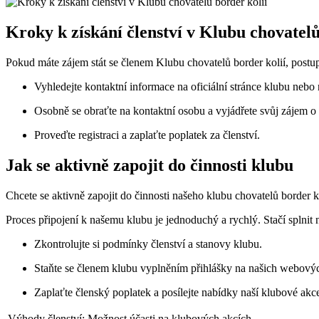
Kroky k získání‍ členství v Klubu chovatelů
Pokud máte zájem stát se členem Klubu chovatelů‌ border kolií,⁢ postu
Vyhledejte kontaktní‍ informace na oficiální ‍stránce klubu nebo n
Osobně se obraťte na kontaktní osobu a⁣ vyjádřete⁢ svůj zájem o 
Proveďte registraci a zaplaťte poplatek za členství.
Jak se aktivně zapojit do činnosti⁢ klubu
Chcete se‍ aktivně zapojit do činnosti našeho klubu chovatelů border kol
Proces​ připojení k našemu klubu je jednoduchý a rychlý. Stačí‍ splnit 
Zkontrolujte si podmínky členství a stanovy klubu.
Staňte se členem ​klubu vyplněním přihlášky na našich webový
Zaplaťte členský poplatek​ a posílejte nabídky naší klubové akc
Výhody ‍členství:
Možnost účasti na ‍klubových ‍akcích