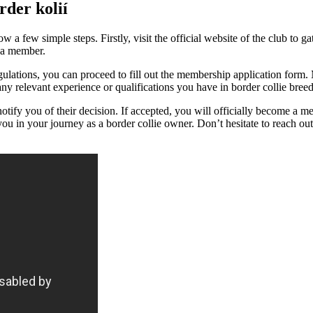
rder kolií
w a few simple steps. Firstly, visit the ⁣official website ⁣of the club to
⁢ a member.
gulations,⁤ you can proceed to fill out the membership application form.
y⁣ relevant experience or⁣ qualifications⁣ you​ have ‍in border collie bree
d‌ notify you of​ their decision. If accepted, you⁤ will officially become
ou in your journey as ​a border collie owner. Don’t hesitate to reach out t