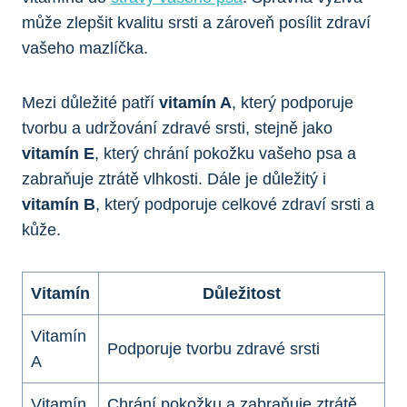
může zlepšit ⁣kvalitu srsti a zároveň posílit ‍zdraví
vašeho‌ mazlíčka.
Mezi důležité⁤ ​patří‌
vitamín A
, ⁣který podporuje
tvorbu a ⁤udržování zdravé ⁤srsti, ​stejně jako
vitamín ⁢E
, který chrání pokožku ‌vašeho ‍psa a
zabraňuje ztrátě⁢ vlhkosti. Dále ⁤je důležitý i ‌
vitamín ‍B
, který podporuje celkové zdraví srsti a
kůže.
Vitamín
Důležitost
Vitamín
Podporuje tvorbu zdravé srsti
⁣A
Vitamín
Chrání pokožku⁤ a⁢ zabraňuje ztrátě