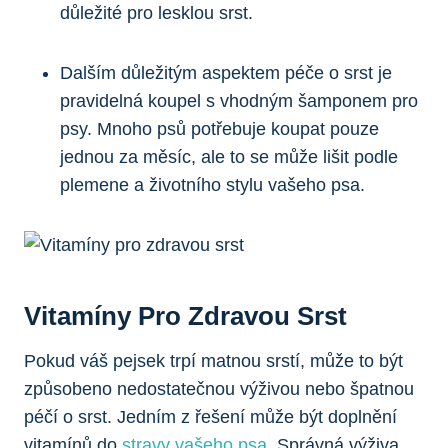
důležité⁢ pro ⁢lesklou⁢ srst.
Dalším důležitým aspektem péče o ⁢srst je
pravidelná koupel s vhodným šamponem pro
psy. Mnoho psů potřebuje koupat pouze‍
jednou za měsíc, ale ​to‌ se může lišit⁢ podle
plemene a životního stylu vašeho​ psa.
Vitamíny⁢ Pro ⁢zdravou Srst
Pokud váš pejsek ‍trpí ⁣matnou⁢ srstí, může to být
způsobeno⁢ nedostatečnou výživou nebo špatnou
péčí​ o srst. Jedním z řešení může být doplnění
vitamínů do
stravy vašeho psa
. Správná výživa