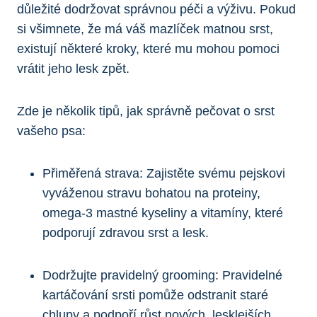
důležité dodržovat správnou⁤ péči a výživu. ⁢Pokud
si všimnete,⁤ že‌ má ‌váš mazlíček matnou srst,
existují některé kroky, které ​mu mohou pomoci
vrátit jeho ‌lesk​ zpět.
Zde je několik tipů, jak správně pečovat o srst
vašeho ‌psa:
Přiměřená‍ strava: Zajistěte svému ​pejskovi
vyváženou stravu bohatou ‍na⁢ proteiny,
omega-3 mastné kyseliny a vitamíny, které
podporují zdravou srst a⁣ lesk.
Dodržujte pravidelný ​grooming: Pravidelné
kartáčování ​srsti pomůže odstranit staré
chlupy ‌a podpoří růst nových, lesklejších