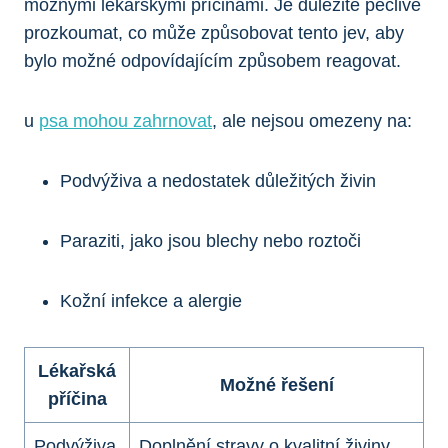
možnými lékařskými příčinami. Je důležité pečlivě
prozkoumat, co může⁤ způsobovat tento ​jev, aby
bylo možné odpovídajícím způsobem reagovat.
u
psa mohou zahrnovat
, ale nejsou omezeny ‌na:
Podvýživa a nedostatek důležitých ​živin
Paraziti, jako jsou‍ blechy nebo roztoči
Kožní infekce a alergie
Lékařská⁢
Možné řešení
příčina
Podvýživa
Doplnění stravy o kvalitní živiny