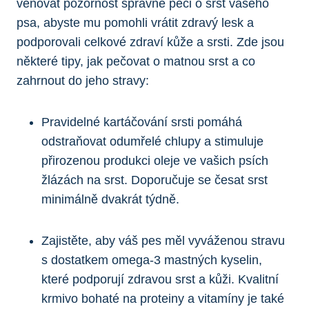
věnovat pozornost správné péči o srst vašeho
‌psa, abyste mu pomohli vrátit zdravý lesk‌ a
podporovali celkové​ zdraví‍ kůže a srsti. Zde⁤ jsou
některé ⁢tipy, jak⁢ pečovat o matnou ‍srst‌ a co
zahrnout ‍do ‌jeho stravy:
Pravidelné kartáčování⁢ srsti pomáhá
odstraňovat ‌odumřelé chlupy a ⁢stimuluje
⁣přirozenou produkci ⁤oleje ve vašich psích
žlázách na srst. Doporučuje se česat srst
minimálně ‌dvakrát ⁤týdně.
Zajistěte, aby váš⁣ pes měl vyváženou stravu
s ⁤dostatkem omega-3⁣ mastných kyselin,
které ‌podporují ‍zdravou srst a ⁢kůži. ‍Kvalitní
⁣krmivo bohaté‍ na proteiny a vitamíny je ‍také