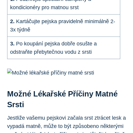
kondicionéry pro matnou ⁢srst
2.
Kartáčujte pejska pravidelně‌ minimálně ​2-
3x týdně
3.
Po ‌koupání ‌pejska dobře osušte a⁣
odstraňte přebytečnou vodu z srsti
Možné Lékařské⁣ Příčiny ‌matné
Srsti
Jestliže ​vašemu ‌pejskovi začala srst ztrácet lesk a
vypadá matně, ⁤může to být způsobeno některými