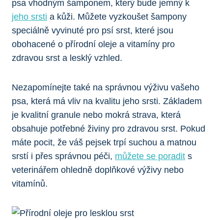
psa vhodným šamponem, který bude jemný‌ k
jeho srsti
a kůži.⁢ Můžete ‌vyzkoušet ⁢šampony
speciálně vyvinuté pro psí srst,​ které jsou
‌obohacené o přírodní ​oleje a vitamíny pro
zdravou srst a ​lesklý ⁢vzhled.
Nezapomínejte také na‍ správnou výživu vašeho
psa, která má vliv na kvalitu ⁤jeho srsti. Základem⁤
je kvalitní granule nebo mokrá strava, která
obsahuje potřebné živiny ‌pro zdravou srst. ⁣Pokud
máte pocit,⁣ že⁢ váš pejsek trpí suchou a matnou
srstí i přes správnou⁢ péči,
můžete se poradit
s
veterinářem ohledně⁣ doplňkové výživy nebo
vitamínů.