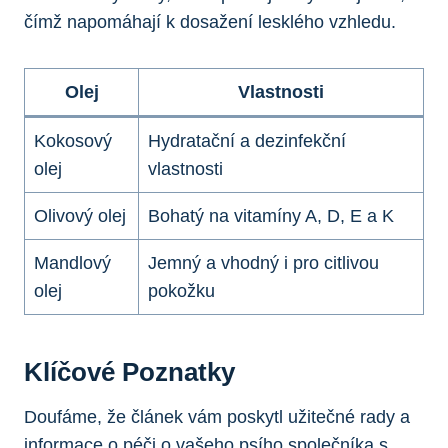
‌čímž⁤ napomáhají​ k dosažení ⁤lesklého vzhledu.
Olej
Vlastnosti
Kokosový
Hydratační a dezinfekční‌
olej
vlastnosti
Olivový olej
Bohatý⁣ na⁢ vitamíny A, D, E⁤ a K
Mandlový
Jemný a vhodný i​ pro citlivou
olej
pokožku
Klíčové Poznatky
Doufáme, že⁢ článek vám poskytl užitečné rady a
informace o péči ‌o vašeho psího ⁣společníka s