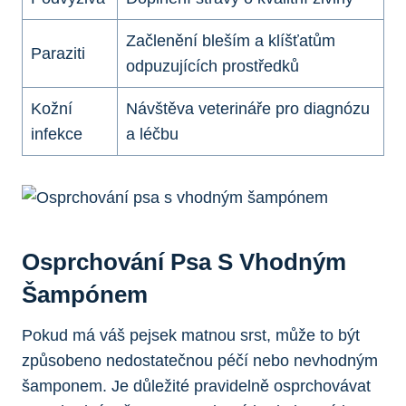
Začlenění bleším a klíšťatům⁤
Paraziti
odpuzujících ​prostředků
Kožní
Návštěva veterináře pro diagnózu
infekce
a léčbu
Osprchování Psa​ S ⁣vhodným
Šampónem
Pokud má váš‍ pejsek‍ matnou ⁢srst, může to⁤ být
způsobeno nedostatečnou péčí nebo nevhodným
šamponem. Je důležité pravidelně ‌osprchovávat