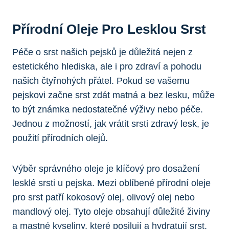
Přírodní‍ Oleje Pro Lesklou Srst
Péče o srst našich pejsků ⁢je důležitá nejen ⁢z⁢
estetického hlediska, ale i pro zdraví a pohodu
našich ⁤čtyřnohých přátel. Pokud se vašemu⁤
pejskovi ‍začne srst zdát matná⁢ a bez lesku, může
to být známka nedostatečné výživy nebo péče.
Jednou ‌z možností, jak vrátit srsti zdravý lesk, je
použití přírodních‍ olejů.
Výběr správného oleje je klíčový pro⁤ dosažení
lesklé srsti ⁤u ‌pejska.⁢ Mezi oblíbené přírodní ⁣oleje
pro srst patří kokosový ​olej, olivový ⁢olej nebo
mandlový olej. Tyto⁣ oleje ​obsahují důležité živiny‌
a mastné kyseliny, ‍které posilují a hydratují srst,