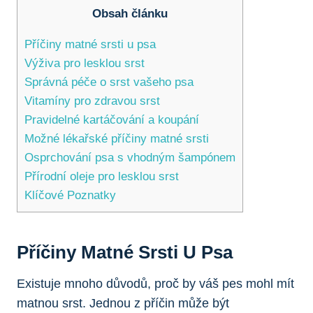
Obsah článku
Příčiny matné srsti u psa
Výživa ⁢pro lesklou ​srst
Správná péče o srst vašeho ​psa
Vitamíny⁢ pro ⁢zdravou srst
Pravidelné kartáčování a koupání
Možné lékařské⁣ příčiny ‌matné srsti
Osprchování psa​ s ⁣vhodným šampónem
Přírodní‍ oleje pro lesklou srst
Klíčové Poznatky
Příčiny Matné Srsti U Psa
Existuje mnoho důvodů,‌ proč by váš ⁢pes mohl mít
matnou srst. Jednou‌ z ⁣příčin ‍může být