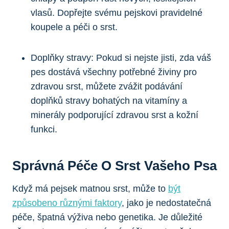
vlasů. Dopřejte svému ‍pejskovi‌ pravidelné
koupele a péči ⁤o srst.
Doplňky stravy: ⁢Pokud si‌ nejste ‌jisti,​ zda ⁢váš
pes dostává všechny potřebné živiny ‌pro
zdravou ‍srst, ⁢můžete ⁤zvážit podávání
doplňků ⁤stravy bohatých na vitamíny a
minerály podporující ⁣zdravou srst a kožní
funkci.
Správná Péče O Srst Vašeho ​psa
Když má pejsek ⁢matnou srst, může to ‍
být
způsobeno různými faktory
,⁣ jako je nedostatečná
péče, špatná výživa nebo genetika. Je ‍důležité