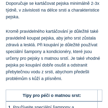
Doporučuje se kartáčovat​ pejska ‍minimálně 2-3x
⁢týdně, v závislosti na​ délce srsti a charakteristice
pejska.
Kromě pravidelného ⁢kartáčování je důležité také
pravidelně koupat pejska, aby jeho⁢ srst‌ zůstala
zdravá a ⁢lesklá. Při koupání je důležité používat
speciální šampony⁢ a​ kondicionéry, ​které⁢ jsou
určeny pro pejsky ⁤s ⁢matnou srstí. Je ‌také vhodné
pejska po koupání dobře‌ osušit ⁤a odstranit
přebytečnou vodu z‍ srsti, abychom předešli‍
problémům s ‍kůží a plísněmi.
Tipy pro péči⁤ o ​matnou srst:
1.
Používejte speciální ‌šampony a