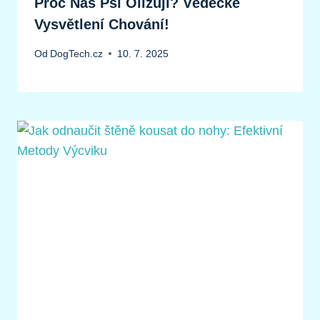
Proč Nás Psi Olizují? Vědecké
Vysvětlení Chování!
Od
DogTech.cz
10. 7. 2025