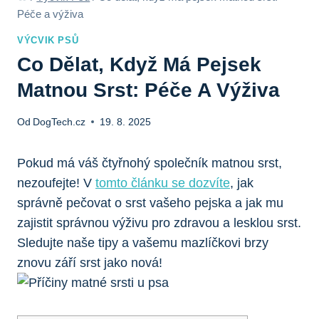
Péče a výživa
VÝCVIK PSŮ
Co Dělat, Když Má Pejsek
Matnou Srst: Péče A Výživa
Od
DogTech.cz
19. 8. 2025
Pokud má váš čtyřnohý společník matnou ‍srst,
nezoufejte! V
tomto článku se dozvíte
, jak
správně pečovat o srst vašeho pejska ⁤a jak mu
zajistit správnou ⁣výživu​ pro zdravou a lesklou ⁣srst.⁢
Sledujte naše tipy a vašemu mazlíčkovi brzy
znovu září‍ srst jako nová!