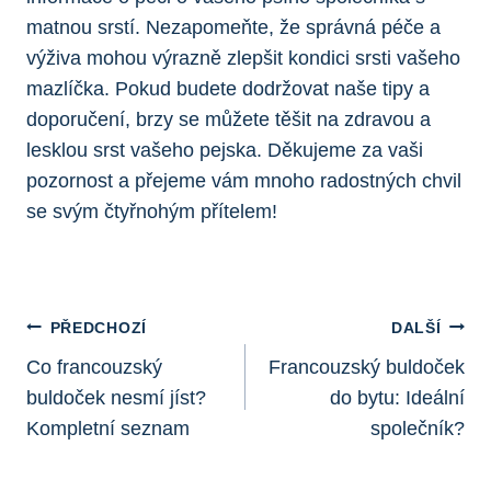
matnou srstí. ⁤Nezapomeňte, že‌ správná péče a
výživa mohou výrazně⁤ zlepšit kondici ⁢srsti​ vašeho
mazlíčka. Pokud budete ⁤dodržovat naše tipy​ a
doporučení, brzy se můžete těšit na​ zdravou a
lesklou srst vašeho pejska. Děkujeme za vaši
⁢pozornost a přejeme vám mnoho radostných chvil
se svým‌ čtyřnohým přítelem!
Navigace
PŘEDCHOZÍ
DALŠÍ
Pro
Co francouzský
Francouzský buldoček
buldoček nesmí jíst?
do bytu: Ideální
Příspěvek
Kompletní seznam
společník?