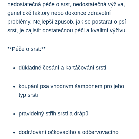
nedostatečná péče o ​srst, nedostatečná‌ výživa, ​
genetické ⁣faktory ​nebo ‌dokonce ‌zdravotní
problémy. Nejlepší způsob, jak ⁤se postarat o psí
srst, ⁤je ⁣zajistit dostatečnou ⁣péči a kvalitní ⁢výživu.
**Péče o srst:**
důkladné ​česání ⁤a kartáčování srsti
koupání psa vhodným šampónem‍ pro jeho
typ ⁤srsti
pravidelný střih srsti a drápů
dodržování očkovacího a odčervovacího