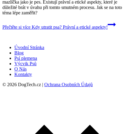
mazlíčka jako je pes. Existují právní a etické aspekty, které je
důležité brát v úvahu při tomto smutném procesu. Jak se na toto
téma lépe zaměřit?
Přečtěte si více
Kdy utratit psa? Právní a etické aspekty!
Úvodní Stránka
Blog
Psí plemena
Výcvik Psů
O Nás
Kontakty
© 2026 DogTech.cz |
Ochrana Osobních Údajů