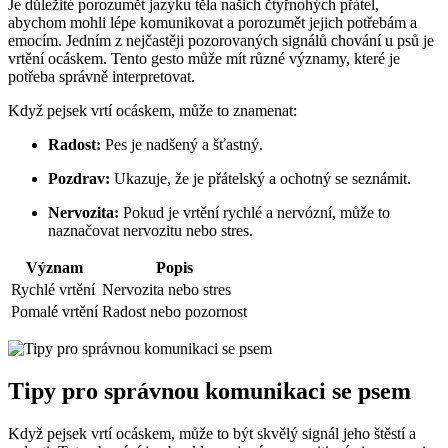
Je důležité porozumět jazyku těla našich čtyřnohých přátel,
abychom mohli lépe komunikovat a porozumět jejich potřebám a
emocím. Jedním z nejčastěji pozorovaných signálů chování u psů je
vrtění ocáskem. Tento gesto může mít různé významy, které je
potřeba správně interpretovat.
Když pejsek vrtí ocáskem, může to znamenat:
Radost:
Pes je nadšený a šťastný.
Pozdrav:
Ukazuje, že je přátelský a ochotný se seznámit.
Nervozita:
Pokud je vrtění rychlé a nervózní, může to
naznačovat nervozitu nebo stres.
Význam
Popis
Rychlé vrtění
Nervozita nebo stres
Pomalé vrtění
Radost nebo pozornost
Tipy pro správnou komunikaci se psem
Když pejsek vrtí ocáskem, může to být skvělý signál jeho štěstí a