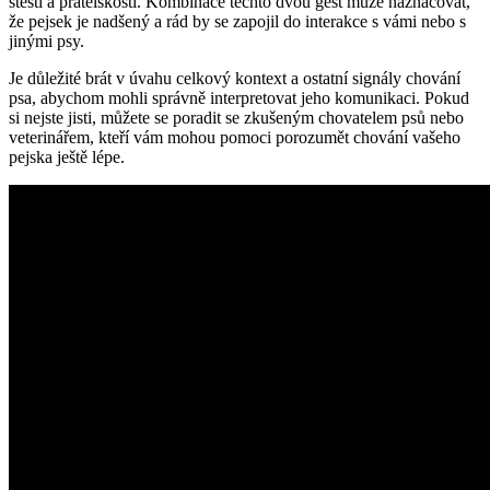
štěstí a přátelskosti. Kombinace těchto dvou gest může naznačovat,
že pejsek je nadšený a rád by se zapojil do interakce s vámi nebo s
jinými psy.
Je důležité brát v úvahu celkový kontext a ostatní signály chování
psa, abychom mohli správně interpretovat jeho komunikaci. Pokud
si nejste jisti, můžete se poradit se zkušeným chovatelem psů nebo
veterinářem, kteří vám mohou pomoci porozumět chování vašeho
pejska ještě lépe.