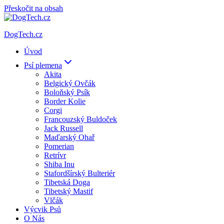
Přeskočit na obsah
DogTech.cz
Úvod
Psí plemena
Akita
Belgický Ovčák
Boloňský Psík
Border Kolie
Corgi
Francouzský Buldoček
Jack Russell
Maďarský Ohař
Pomerian
Retrívr
Shiba Inu
Stafordšírský Bulteriér
Tibetská Doga
Tibetský Mastif
Vlčák
Výcvik Psů
O Nás