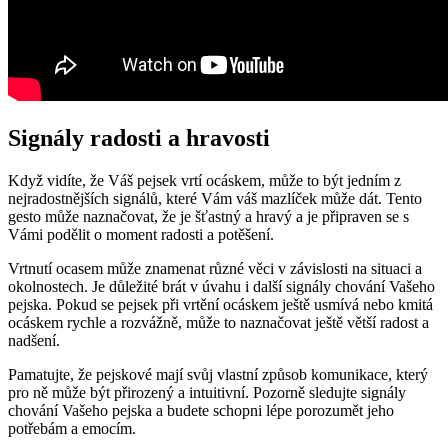
Signály radosti a hravosti
Když vidíte, že Váš pejsek vrtí ocáskem, může to být jedním z
nejradostnějších signálů, které Vám váš mazlíček může dát. Tento
gesto může naznačovat, že je šťastný a hravý a je připraven se s
Vámi podělit o moment radosti a potěšení.
Vrtnutí ocasem může znamenat různé věci v závislosti na situaci a
okolnostech. Je důležité brát v úvahu i další signály chování Vašeho
pejska. Pokud se pejsek při vrtění ocáskem ještě usmívá nebo kmitá
ocáskem rychle a rozvážně, může to naznačovat ještě větší radost a
nadšení.
Pamatujte, že pejskové mají svůj vlastní způsob komunikace, který
pro ně může být přirozený a intuitivní. Pozorně sledujte signály
chování Vašeho pejska a budete schopni lépe porozumět jeho
potřebám a emocím.