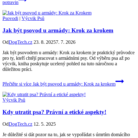
potravin
Psovodi
|
Výcvik Psů
Jak být psovod u armády: Krok za krokem
Od
DogTech.cz
23. 8. 2025
7. 7. 2026
Jak být psovodem u armády: Krok za krokem je praktický průvodce
pro ty, kteří chtějí pracovat s armádními psy. Od výběru psa až po
výcvik, kniha poskytuje ucelený pohled na tuto náročnou a
důležitou práci.
Přečtěte si více
Jak být psovod u armády: Krok za krokem
Výcvik Psů
Kdy utratit psa? Právní a etické aspekty!
Od
DogTech.cz
12. 5. 2025
Je důležité si dát pozor na to, jak se vypořádat s úmrtím domácího