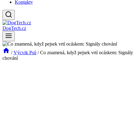
Kontakty
DogTech.cz
/
Výcvik Psů
/
Co znamená, když pejsek vrtí ocáskem: Signály
chování