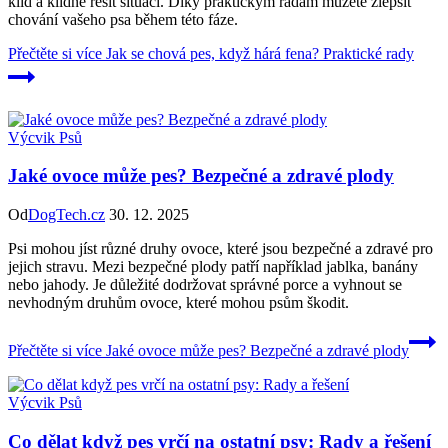
klid a klidně řešit situaci. Díky praktickým radám můžete zlepšit
chování vašeho psa během této fáze.
Přečtěte si více
Jak se chová pes, když hárá fena? Praktické rady
Výcvik Psů
Jaké ovoce může pes? Bezpečné a zdravé plody
Od
DogTech.cz
30. 12. 2025
Psi mohou jíst různé druhy ovoce, které jsou bezpečné a zdravé pro
jejich stravu. Mezi bezpečné plody patří například jablka, banány
nebo jahody. Je důležité dodržovat správné porce a vyhnout se
nevhodným druhům ovoce, které mohou psům škodit.
Přečtěte si více
Jaké ovoce může pes? Bezpečné a zdravé plody
Výcvik Psů
Co dělat když pes vrčí na ostatní psy: Rady a řešení