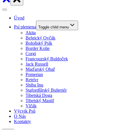
Úvod
Psí plemena
Toggle child menu
Akita
Belgický Ovčák
Boloňský Psík
Border Kolie
Corgi
Francouzský Buldoček
Jack Russell
Maďarský Ohař
Pomerian
Retrívr
Shiba Inu
Stafordšírský Bulteriér
Tibetská Doga
Tibetský Mastif
Vlčák
Výcvik Psů
O Nás
Kontakty