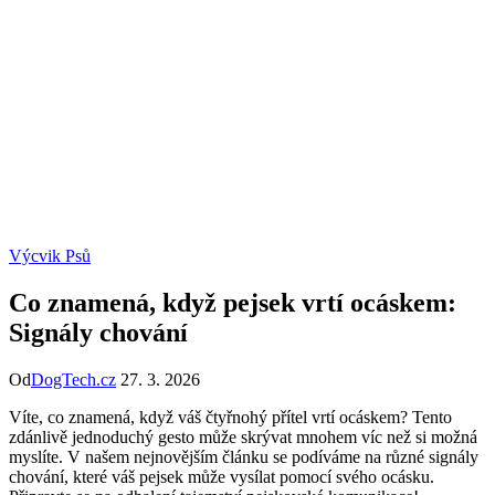
Výcvik Psů
Co znamená, když pejsek vrtí ocáskem:
Signály chování
Od
DogTech.cz
27. 3. 2026
Víte, co znamená, když váš čtyřnohý přítel vrtí ocáskem? Tento
zdánlivě jednoduchý gesto může skrývat mnohem víc než si možná
myslíte. V našem nejnovějším článku se podíváme na různé signály
chování, které váš pejsek může vysílat pomocí svého ocásku.