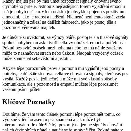
Každý majitel psa by měl umět rozpoznat signály chování svého
čtyřnohého přítele. Jednou z nejčastějších forem vyjádření emocí u
psů je pohyb ocásku.Vření ocásku je obvykle spojeno s pozitivními
emocemi, jako je radost a nadšení. Nicméně není tento signál zcela
jednoznačný a záleží na dalších faktorech, jako je postoj těla a
pozornost věnovaná majiteli.
Je důležité si uvědomit, že výrazy tváře, postoj těla a hlasové signály
spolu s pohybem ocásku tvoří celkový obrázek emocí a potřeb psa.
Pokud pes svírá ocásek mezi nohama nebo ho má náhle zatažený,
může to naznačovat strach nebo úzkost. Naopak vztyčený ocásek
může znamenat sebevědomí a jistotu.
Abyste lépe porozuměli psovi a pomohli mu vyjádřit jeho pocity a
potřeby, je důležité sledovat celkové chování a signály, které váš pes
vysílá. Každý pes je jedinečný a může mít své vlastní způsoby
komunikace, ale s pozorností a empatií můžete lépe porozumět
vašemu psímu příteli.
Klíčové Poznatky
Doufáme, že vám tento článek pomohl lépe porozumět tomu, co
výrazné vrtění ocasem u psa znamená a jak může být
interpretováno. Je důležité být pozorný na jemné signály chování
našich čtyřnohých přátel a naučit se je správně číst. Pokud máte v