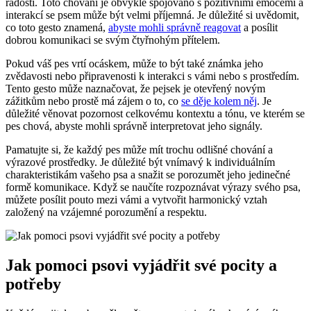
radosti. Toto chování je obvykle spojováno s pozitivními emocemi a
interakcí se psem může být velmi příjemná. Je důležité si uvědomit,
co toto gesto znamená,
abyste mohli správně reagovat
a posílit
dobrou komunikaci se svým čtyřnohým přítelem.
Pokud váš pes vrtí ocáskem, může to být také známka jeho
zvědavosti nebo připravenosti k interakci s vámi nebo s prostředím.
Tento gesto může naznačovat, že pejsek je otevřený novým
zážitkům nebo prostě má zájem o to, co
se děje kolem něj
. Je
důležité věnovat pozornost celkovému kontextu a tónu, ve kterém se
pes chová, abyste mohli správně interpretovat jeho signály.
Pamatujte si, že každý pes může mít trochu odlišné chování a
výrazové prostředky. Je důležité být vnímavý k individuálním
charakteristikám vašeho psa a snažit se porozumět jeho jedinečné
formě komunikace. Když se naučíte rozpoznávat výrazy svého psa,
můžete posílit pouto mezi vámi a vytvořit harmonický vztah
založený na vzájemné porozumění a respektu.
Jak pomoci psovi vyjádřit své pocity a
potřeby