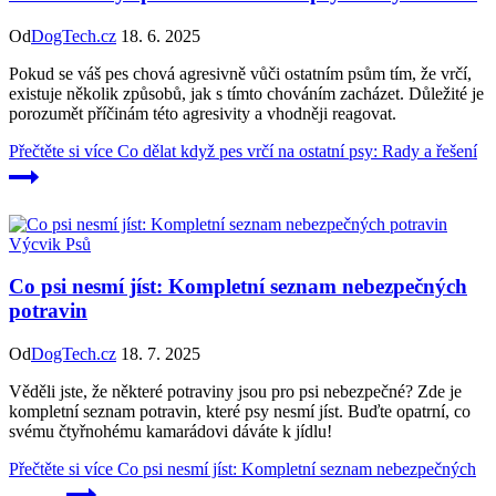
Od
DogTech.cz
18. 6. 2025
Pokud se váš pes chová agresivně vůči ostatním psům tím, že vrčí,
existuje několik způsobů, jak s tímto chováním zacházet. Důležité je
porozumět příčinám této agresivity a vhodněji reagovat.
Přečtěte si více
Co dělat když pes vrčí na ostatní psy: Rady a řešení
Výcvik Psů
Co psi nesmí jíst: Kompletní seznam nebezpečných
potravin
Od
DogTech.cz
18. 7. 2025
Věděli jste, že některé potraviny jsou pro psi nebezpečné? Zde je
kompletní seznam potravin, které psy nesmí jíst. Buďte opatrní, co
svému čtyřnohému kamarádovi dáváte k jídlu!
Přečtěte si více
Co psi nesmí jíst: Kompletní seznam nebezpečných