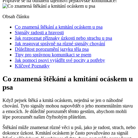
Připravte se na odhalení tajemství pejskovské komunikace!
Obsah článku
Co znamená štěkání a kmitání ocáskem u psa
Signály radosti a hravosti
Jak rozpoznat příznaky úzkosti nebo strachu u psa
Jak reagovat správně na různé signály chování
Důležitost porozumění jazyku těla psa
Tipy pro správnou komunikaci se psem
Jak pomoci psovi vyjádřit své pocity a potřeby
Klíčové Poznatky
Co znamená štěkání a kmitání ocáskem u
psa
Když pejsek štěká a kmitá ocáskem, nejedná se jen o náhodné
chování. Tyto signály mohou napovědět o jeho momentálním stavu
a emocích. Je důležité porozumět těmto gestům, abychom mohli
lépe porozumět našim čtyřnohým přátelům.
Štěkání může znamenat různé věci u psů, jako je radost, strach, nebo
dokonce úzkost. Kmitání ocáskem je často považováno za signál