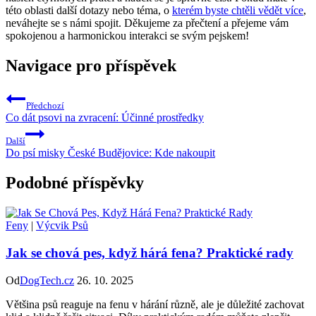
této oblasti další dotazy nebo téma, o
kterém byste chtěli vědět více
,
neváhejte se s námi spojit. Děkujeme za přečtení a přejeme vám
spokojenou a harmonickou interakci se svým pejskem!
Navigace pro příspěvek
Předchozí
Co dát psovi na zvracení: Účinné prostředky
Další
Do psí misky České Budějovice: Kde nakoupit
Podobné příspěvky
Feny
|
Výcvik Psů
Jak se chová pes, když hárá fena? Praktické rady
Od
DogTech.cz
26. 10. 2025
Většina psů reaguje na fenu v hárání různě, ale je důležité zachovat