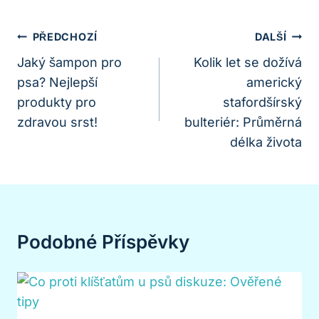
Navigace
PŘEDCHOZÍ
DALŠÍ
Pro
Jaký šampon pro
Kolik let se dožívá
psa? Nejlepší
americký
Příspěvek
produkty pro
stafordšírský
zdravou srst!
bulteriér: Průměrná
délka života
Podobné Příspěvky