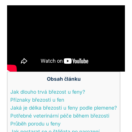
Obsah článku
Jak dlouho trvá březost u feny?
Příznaky březosti u fen
Jaká je délka březosti u feny podle plemene?
Potřebné veterinární péče během březosti
Průběh porodu u feny
Jak postarat se o štěňata po narození