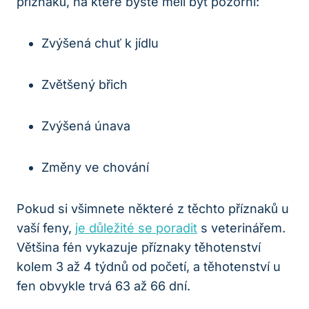
příznaků, na které byste měli být pozorní:
Zvýšená chuť k jídlu
Zvětšený břich
Zvýšená únava
Změny ve chování
Pokud si všimnete některé z těchto příznaků u
vaší feny,
je důležité se poradit
s veterinářem.
Většina fén vykazuje příznaky těhotenství
kolem 3 až 4 týdnů od početí, a těhotenství u
fen obvykle trvá 63 až 66 dní.