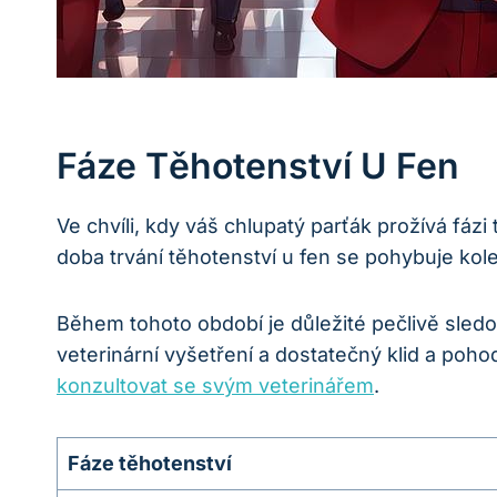
Fáze Těhotenství U Fen
Ve chvíli, kdy váš chlupatý parťák prožívá fáz
doba trvání těhotenství u fen se pohybuje ko
Během tohoto období je důležité pečlivě sled
veterinární vyšetření a dostatečný klid a poho
konzultovat se svým veterinářem
.
Fáze těhotenství