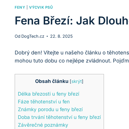
FENY
|
VÝCVIK PSŮ
Fena Březí: Jak Dlou
Od
DogTech.cz
22. 8. 2025
Dobrý den! Vítejte u našeho článku o těhotenst
mohou tuto dobu co nejlépe zvládnout. Pojďme
Obsah článku
[
skrýt
]
Délka březosti u feny březí
Fáze těhotenství u fen
Známky porodu u feny březí
Doba trvání těhotenství u feny březí
Závěrečné poznámky