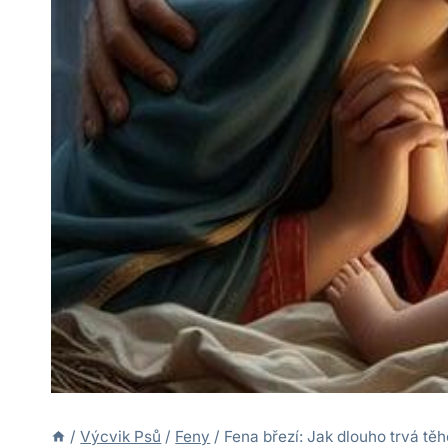
/
Výcvik Psů
/
Feny
/
Fena březí: Jak dlouho trvá těh