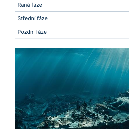
Raná fáze
Střední fáze
Pozdní fáze