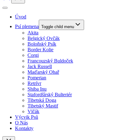
Úvod
Psí plemena
Toggle child menu
Akita
Belgický Ovčák
Boloňský Psík
Border Kolie
Corgi
Francouzský Buldoček
Jack Russell
Maďarský Ohař
Pomerian
Retrívr
Shiba Inu
Stafordšírský Bulteriér
Tibetská Doga
Tibetský Mastif
Vlčák
Výcvik Psů
O Nás
Kontakty