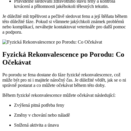
Pravidelné ⁣sledování ⁤zdravotního stavu feny a ‌kontrola​
krvácení a přítomnosti ⁢jakéhokoli tělesných tekutin.
Je důležité mít trpělivost a pečlivě sledovat⁢ fenu a její štěňata během
této důležité fáze. Pokud si⁣ všimnete jakýchkoli známek⁢ problémů
nebo komplikací, neváhejte kontaktovat ⁤veterináře pro⁢ další pomoc
a podporu.
Fyzická Rekonvalescence ⁣po⁢ Porodu: Co
Očekávat
Po porodu se fena dostane ⁢do fáze ‌fyzické rekonvalescence, což
může ​být pro ni i majitele ⁣náročný čas.‍ Je ‍důležité vědět, jak se o ni
správně ​postarat a‌ co ⁣můžete očekávat během této doby.
Během⁣ fyzické rekonvalescence ​můžete očekávat ‌následující:
Zvýšená pitná potřeba ⁣feny
Změny v chování nebo náladě
Snížená aktivita a ⁤únava