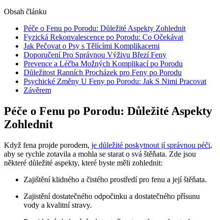
Obsah článku
Péče o Fenu po ‍Porodu:‍ Důležité Aspekty⁢ Zohlednit
Fyzická Rekonvalescence ⁣po⁢ Porodu: Co Očekávat
Jak Pečovat o Psy s Tělícími Komplikacemi
Doporučení Pro Správnou Výživu Březí Feny
Prevence ‌a Léčba Možných⁢ Komplikací⁢ po Porodu
Důležitost ​Ranních⁢ Procházek pro Feny po Porodu
Psychické ⁤Změny U ‌Feny po Porodu:⁣ Jak S Nimi ⁣Pracovat
Závěrem
Péče o Fenu po ‍Porodu:‍ Důležité Aspekty⁢
Zohlednit
Když ⁣fena projde porodem,
je důležité poskytnout jí správnou péči
,
⁤aby se rychle zotavila a mohla se ⁣starat o svá štěňata. Zde jsou
některé důležité aspekty, které byste měli zohlednit:
Zajištění klidného⁢ a ⁣čistého prostředí pro fenu a její štěňata.
Zajistění ⁣dostatečného‌ odpočinku a dostatečného přísunu
vody​ a kvalitní stravy.