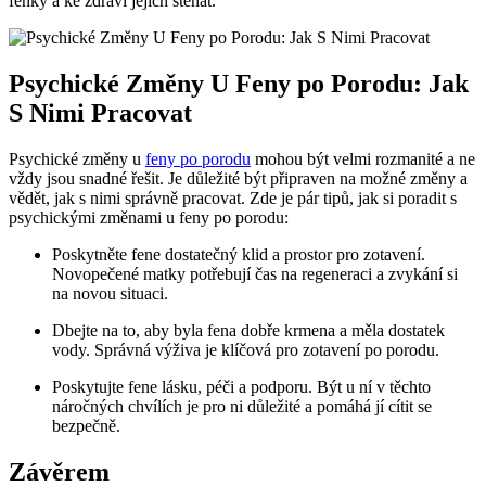
fenky a ke zdraví jejích ⁤štěňat.
Psychické ⁤Změny U ‌Feny po Porodu:⁣ Jak
S Nimi ⁣Pracovat
Psychické změny u ‌
feny po porodu
mohou ​být velmi rozmanité ⁢a ‌ne
vždy jsou snadné řešit. Je důležité být připraven na ⁤možné změny a
vědět, jak s nimi správně ⁤pracovat. Zde je pár tipů, jak si poradit s
psychickými změnami‍ u⁤ feny po porodu:
Poskytněte fene​ dostatečný ⁤klid a prostor pro zotavení.
Novopečené matky potřebují čas na regeneraci a zvykání si
na novou situaci.
Dbejte na to,​ aby byla fena dobře‍ krmena a ⁤měla dostatek
vody.⁢ Správná výživa je klíčová pro zotavení po porodu.
Poskytujte fene lásku, péči a podporu. Být u ní ‌v těchto
náročných chvílích je pro ni důležité a⁢ pomáhá ​jí ​cítit se
bezpečně.
Závěrem