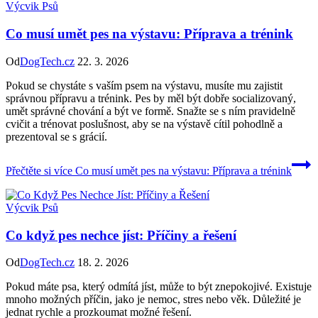
Výcvik Psů
Co musí umět pes na výstavu: Příprava a trénink
Od
DogTech.cz
22. 3. 2026
Pokud se chystáte s vaším psem na výstavu, musíte mu zajistit
správnou přípravu a trénink. Pes by měl být dobře socializovaný,
umět správné chování a být ve formě. Snažte se s ním pravidelně
cvičit a trénovat poslušnost, aby se na výstavě cítil pohodlně a
prezentoval se s grácií.
Přečtěte si více
Co musí umět pes na výstavu: Příprava a trénink
Výcvik Psů
Co když pes nechce jíst: Příčiny a řešení
Od
DogTech.cz
18. 2. 2026
Pokud máte psa, který odmítá jíst, může to být znepokojivé. Existuje
mnoho možných příčin, jako je nemoc, stres nebo věk. Důležité je
jednat rychle a prozkoumat možné řešení.