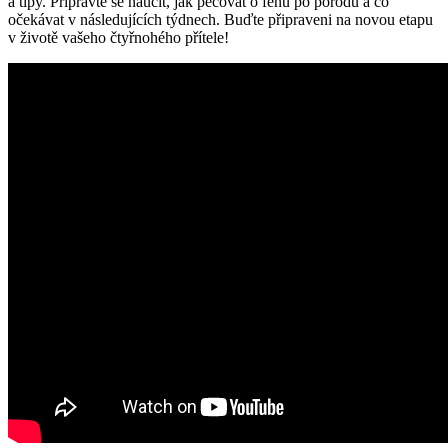
a tipy. Připravte se naučit, jak pečovat⁢ o fenu ⁣po porodu a co
očekávat ⁤v následujících‍ týdnech. Buďte připraveni na novou etapu
v ‌životě vašeho čtyřnohého přítele!