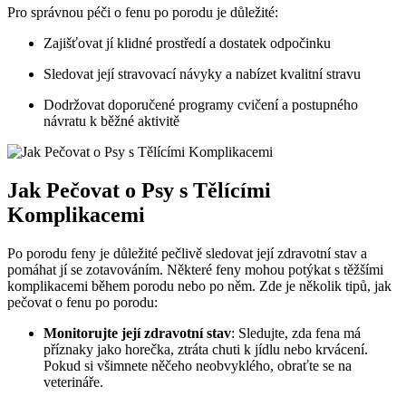
Pro správnou péči o⁣ fenu po porodu je ⁢důležité:
Zajišťovat jí klidné prostředí​ a ‍dostatek odpočinku
Sledovat její stravovací návyky a nabízet⁣ kvalitní stravu
Dodržovat doporučené programy cvičení a postupného
návratu k ‍běžné aktivitě
Jak Pečovat o Psy s Tělícími
Komplikacemi
Po ​porodu feny je důležité pečlivě sledovat její zdravotní‌ stav a
‌pomáhat​ jí se zotavováním. Některé‍ feny mohou potýkat s těžšími
komplikacemi během porodu nebo po něm.‍ Zde je několik tipů, jak
pečovat o fenu ‍po porodu:
Monitorujte její zdravotní stav
:‌ Sledujte, zda fena má
příznaky jako ⁤horečka,⁢ ztráta chuti ​k jídlu nebo⁤ krvácení.
Pokud si všimnete ⁢něčeho neobvyklého, obraťte se‌ na
veterináře.