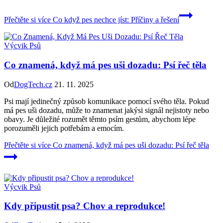
Přečtěte si více
Co když pes nechce jíst: Příčiny a řešení
Výcvik Psů
Co znamená, když má pes uši dozadu: Psí řeč těla
Od
DogTech.cz
21. 11. 2025
Psi mají jedinečný způsob komunikace pomocí svého těla. Pokud
má pes uši dozadu, může to znamenat jakýsi signál nejistoty nebo
obavy. Je důležité rozumět těmto psím gestům, abychom lépe
porozuměli jejich potřebám a emocím.
Přečtěte si více
Co znamená, když má pes uši dozadu: Psí řeč těla
Výcvik Psů
Kdy připustit psa? Chov a reprodukce!