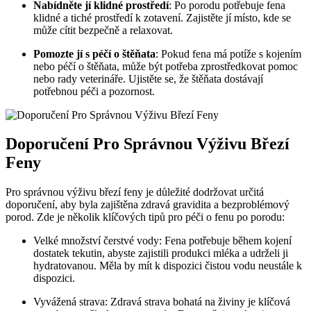
Nabídněte jí klidné​ prostředí
: Po porodu potřebuje fena
klidné a tiché prostředí k zotavení. Zajistěte jí​ místo,⁣ kde ‍se
může⁢ cítit bezpečně a relaxovat.
Pomozte jí s péčí o štěňata
: Pokud fena má potíže s kojením
nebo péčí o štěňata, může být potřeba zprostředkovat pomoc
nebo rady veterináře. Ujistěte se, že štěňata ​dostávají
potřebnou ‌péči a pozornost.
Doporučení Pro Správnou Výživu Březí
Feny
Pro správnou výživu ⁢březí feny je ‍důležité dodržovat určitá
doporučení, aby byla zajištěna ‌zdravá gravidita a bezproblémový
porod. ⁢Zde je několik klíčových tipů pro péči o‍ fenu⁢ po porodu:
Velké množství čerstvé vody: Fena potřebuje během⁣ kojení
dostatek ⁤tekutin, abyste zajistili produkci mléka a udrželi ji
hydratovanou.‍ Měla‌ by mít k dispozici čistou vodu neustále k
dispozici.
Vyvážená strava: Zdravá strava bohatá na živiny je ‌klíčová