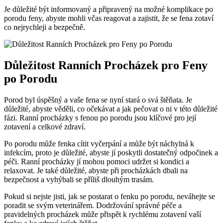
Je důležité být informovaný a připravený na možné komplikace‌ po
porodu feny, abyste mohli ​včas reagovat ‍a zajistit, že ‍se fena zotaví
⁣co⁤ nejrychleji ⁢a bezpečně.
Důležitost ​Ranních⁢ Procházek pro Feny
po Porodu
Porod byl úspěšný a vaše fena se ‍nyní stará o⁢ svá štěňata. Je
důležité, ⁤abyste věděli, co očekávat a jak pečovat o ni v⁣ této‍ důležité
‌fázi. Ranní ​procházky s fenou⁤ po porodu jsou klíčové ⁤pro její
zotavení a celkové zdraví.
Po porodu může ⁤fenka cítit vyčerpání⁣ a může být náchylná k⁢
infekcím, ⁣proto je důležité, abyste jí poskytli dostatečný odpočinek⁤ a
péči. ⁤Ranní procházky jí mohou pomoci udržet si‍ kondici a
⁢relaxovat. ⁤Je také důležité, abyste při procházkách dbali na
bezpečnost a vyhýbali se příliš dlouhým trasám.
Pokud si nejste⁢ jisti, ⁢jak se postarat o fenku ⁤po porodu, neváhejte se
poradit ​se svým veterinářem. Dodržování správné péče a
pravidelných procházek může přispět‌ k ⁣rychlému zotavení vaší