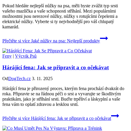
Pokud hledáte nejlepší nůžky na psa, měli byste zvážit typ srsti
vašeho mazlíčka a vaše schopnosti stříhání. Mezi populárními
možnostmi jsou nerezové nůžky, nůžky s rotujícími čepelemi a
elektrické nůžky. Vyberte si ty nejvhodnější pro váš chlupatý
kamarád.
Přečtěte si více
Jaké nůžky na psa: Nejlepší produkty
Feny
|
Výcvik Psů
Hárájící fena: Jak se připravit a co očekávat
Od
DogTech.cz
3. 11. 2025
Hárájící fena je přirozený proces, kterým fena prochází dvakrát do
roka. Připravte se na řádnou péči o srst a vyvarujte se škodlivým
praktikám, jako je stříhání srsti. Buďte trpěliví a láskyplní a vaše
fena vám to oplatí zdravou a lesklou srstí.
Přečtěte si více
Hárájící fena: Jak se připravit a co očekávat