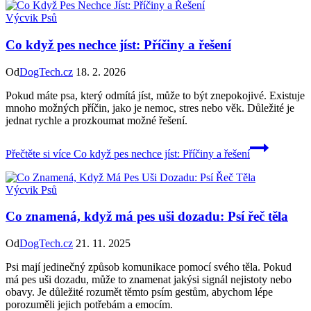
Výcvik Psů
Co když pes nechce jíst: Příčiny a řešení
Od
DogTech.cz
18. 2. 2026
Pokud máte psa, který odmítá jíst, může to být znepokojivé. Existuje
mnoho možných příčin, jako je nemoc, stres nebo věk. Důležité je
jednat rychle a prozkoumat možné řešení.
Přečtěte si více
Co když pes nechce jíst: Příčiny a řešení
Výcvik Psů
Co znamená, když má pes uši dozadu: Psí řeč těla
Od
DogTech.cz
21. 11. 2025
Psi mají jedinečný způsob komunikace pomocí svého těla. Pokud
má pes uši dozadu, může to znamenat jakýsi signál nejistoty nebo
obavy. Je důležité rozumět těmto psím gestům, abychom lépe
porozuměli jejich potřebám a emocím.