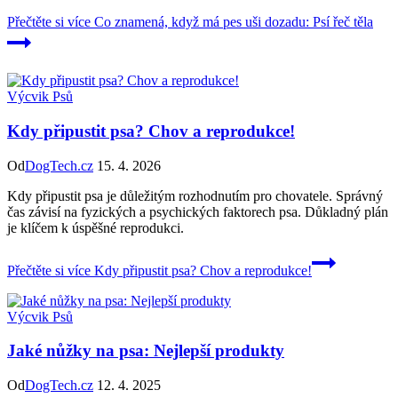
Přečtěte si více
Co znamená, když má pes uši dozadu: Psí řeč těla
Výcvik Psů
Kdy připustit psa? Chov a reprodukce!
Od
DogTech.cz
15. 4. 2026
Kdy připustit psa je důležitým rozhodnutím pro chovatele. Správný
čas závisí na fyzických a psychických faktorech psa. Důkladný plán
je klíčem k úspěšné reprodukci.
Přečtěte si více
Kdy připustit psa? Chov a reprodukce!
Výcvik Psů
Jaké nůžky na psa: Nejlepší produkty
Od
DogTech.cz
12. 4. 2025