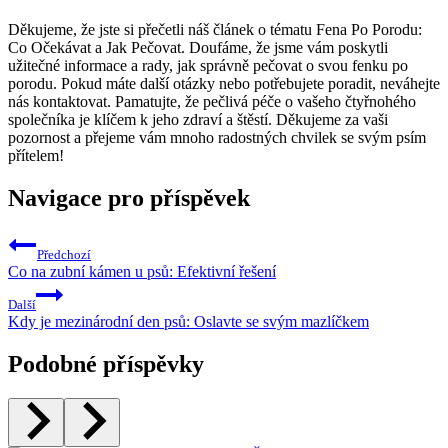
Děkujeme, že ⁣jste si přečetli náš článek o‌ tématu ⁢Fena Po Porodu:
Co Očekávat a Jak Pečovat. Doufáme, že jsme vám⁣ poskytli
užitečné informace a rady, jak správně pečovat o svou ⁣fenku po
porodu. Pokud máte další otázky nebo⁢ potřebujete ‌poradit, ‌neváhejte
nás⁣ kontaktovat.⁤ Pamatujte, že⁢ pečlivá ‍péče o vašeho čtyřnohého
společníka je klíčem k jeho‌ zdraví a štěstí. Děkujeme za vaši‌
pozornost⁣ a přejeme vám mnoho‌ radostných chvilek se ⁢svým psím
přítelem!
Navigace pro příspěvek
Předchozí
Co na zubní kámen u psů: Efektivní řešení
Další
Kdy je mezinárodní den psů: Oslavte se svým mazlíčkem
Podobné příspěvky