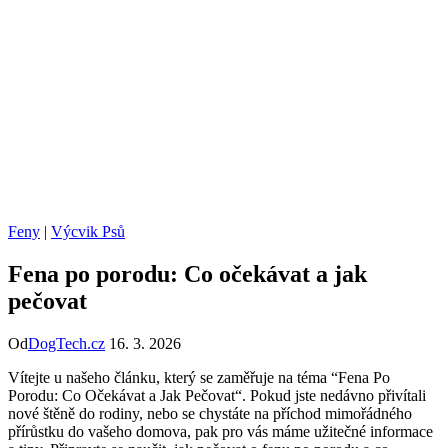
Feny
|
Výcvik Psů
Fena po porodu: Co očekávat a jak
pečovat
Od
DogTech.cz
16. 3. 2026
Vítejte u našeho článku,‍ který⁢ se zaměřuje na téma ⁤“Fena Po
Porodu: Co Očekávat a Jak Pečovat“. Pokud ​jste nedávno přivítali
nové štěně do rodiny, nebo se ‍chystáte‌ na příchod mimořádného
‌přírůstku do ⁤vašeho domova, pak pro ​vás máme užitečné informace