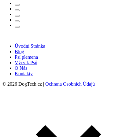
Úvodní Stránka
Blog
Psí plemena
Výcvik Psů
O Nás
Kontakty
© 2026 DogTech.cz |
Ochrana Osobních Údajů