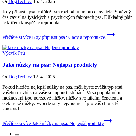
Od
DogTech.cz
15. 4. 2026
Kdy připustit psa je důležitým rozhodnutím pro chovatele. Správný
čas závisí na fyzických a psychických faktorech psa. Důkladný plán
je klíčem k úspěšné reprodukci.
Přečtěte si více
Kdy připustit psa? Chov a reprodukce!
Výcvik Psů
Jaké nůžky na psa: Nejlepší produkty
Od
DogTech.cz
12. 4. 2025
Pokud hledáte nejlepší nůžky na psa, měli byste zvážit typ srsti
vašeho mazlíčka a vaše schopnosti stříhání. Mezi populárními
možnostmi jsou nerezové nůžky, nůžky s rotujícími čepelemi a
elektrické nůžky. Vyberte si ty nejvhodnější pro váš chlupatý
kamarád.
Přečtěte si více
Jaké nůžky na psa: Nejlepší produkty