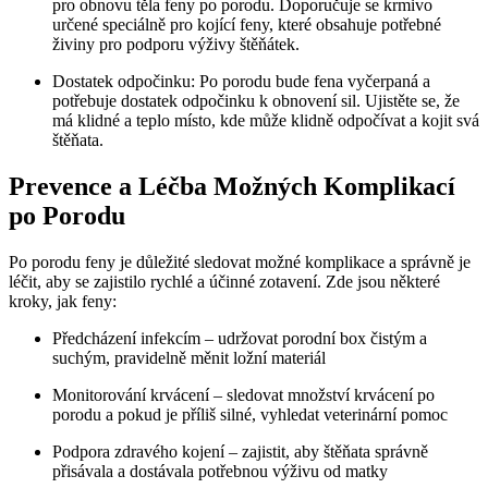
pro obnovu‌ těla feny‌ po porodu. Doporučuje se krmivo
určené speciálně⁢ pro kojící feny, které obsahuje⁣ potřebné
živiny pro podporu výživy štěňátek.
Dostatek odpočinku: Po porodu bude fena vyčerpaná a
potřebuje dostatek⁢ odpočinku k obnovení sil. Ujistěte se, že
má ‍klidné a teplo místo, kde může klidně odpočívat​ a kojit⁢ svá
štěňata.
Prevence ‌a Léčba Možných⁢ Komplikací⁢
po Porodu
Po porodu feny je důležité sledovat ⁣možné komplikace a správně ‍je
léčit,⁣ aby se ⁤zajistilo rychlé a účinné zotavení. Zde jsou některé
kroky, jak feny:
Předcházení infekcím – udržovat porodní box ‍čistým a
suchým, pravidelně ⁤měnit ložní materiál
Monitorování krvácení – sledovat množství ‌krvácení po
porodu a pokud⁣ je příliš silné, ​vyhledat veterinární ‍pomoc
Podpora zdravého kojení – zajistit, ⁤aby štěňata správně
⁤přisávala a⁣ dostávala potřebnou výživu ⁣od matky