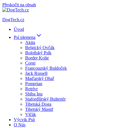
Přeskočit na obsah
DogTech.cz
Úvod
Psí plemena
Akita
Belgický Ovčák
Boloňský Psík
Border Kolie
Corgi
Francouzský Buldoček
Jack Russell
Maďarský Ohař
Pomerian
Retrívr
Shiba Inu
Stafordšírský Bulteriér
Tibetská Doga
Tibetský Mastif
Vlčák
Výcvik Psů
O Nás