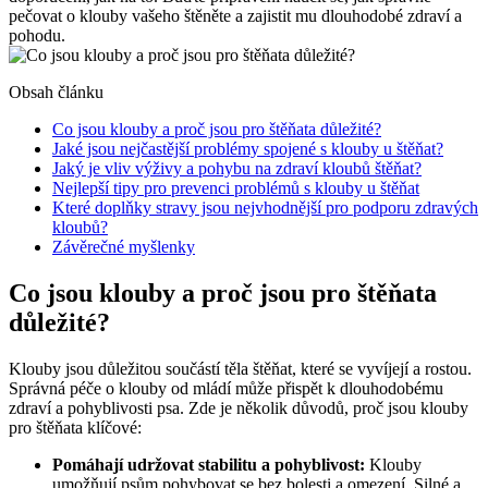
pečovat o klouby vašeho štěněte a zajistit mu dlouhodobé zdraví a
pohodu.
Obsah článku
Co jsou klouby a proč jsou pro štěňata důležité?
Jaké jsou nejčastější problémy spojené s klouby u štěňat?
Jaký je vliv výživy a pohybu na zdraví kloubů štěňat?
Nejlepší tipy pro prevenci problémů s klouby u štěňat
Které doplňky stravy jsou nejvhodnější pro podporu zdravých
kloubů?
Závěrečné myšlenky
Co jsou klouby a proč jsou pro štěňata
důležité?
Klouby jsou důležitou součástí těla štěňat, které se vyvíjejí a rostou.
Správná péče o klouby od mládí může přispět k dlouhodobému
zdraví a pohyblivosti psa. Zde je několik důvodů, proč jsou klouby
pro štěňata klíčové:
Pomáhají udržovat stabilitu a pohyblivost:
Klouby
umožňují psům pohybovat se bez bolesti a omezení. Silné a