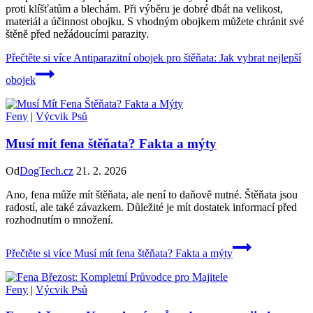
proti klíšťatům a blechám. Při výběru je dobré dbát na velikost,
materiál a účinnost obojku. S vhodným obojkem můžete chránit své
štěně před nežádoucími parazity.
Přečtěte si více
Antiparazitní obojek pro štěňata: Jak vybrat nejlepší
obojek
Feny
|
Výcvik Psů
Musí mít fena štěňata? Fakta a mýty
Od
DogTech.cz
21. 2. 2026
Ano, fena může mít štěňata, ale není to daňově nutné. Štěňata jsou
radostí, ale také závazkem. Důležité je mít dostatek informací před
rozhodnutím o množení.
Přečtěte si více
Musí mít fena štěňata? Fakta a mýty
Feny
|
Výcvik Psů