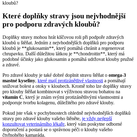
Které doplňky stravy jsou nejvhodnější
pro podporu zdravých kloubů?
Doplňky stravy mohou hrát klíčovou roli při podpoře zdravých
kloubů u štěňat. Jedním z nejvhodnějších doplňků pro podporu
kloubů je **glukosamin**, který pomáhá chránit a regenerovat
chrupavku. Další důležitou látkou je **chondroitin**, který má
podobné účinky jako glukosamin a pomáhá udržovat klouby pružné
a zdravé.
Pro zdravé klouby je také dobré doplnit stravu štěňat o
omega-3
mastné kyseliny
,
které mají protizánětlivé vlastnosti
a pomáhají
snižovat bolest a otoky v kloubech. Kromě toho lze doplňky stravy
pro klouby štěňat kombinovat s výživnou stravou bohatou na
vitamín C
, který je znám svými protizánětlivými vlastnostmi a
podporuje tvorbu kolagenu, důležitého pro zdravé klouby.
Pokud jste však v pochybnostech ohledně nejvhodnějších doplňků
stravy pro zdravé klouby vašeho štěněte,
je vždy nejlepší
konzultovat veterinárního lékaře
, který vám poskytne odborné
doporučení a postará se o správnou péči o klouby vašeho
čtyřnohého kamaráda.