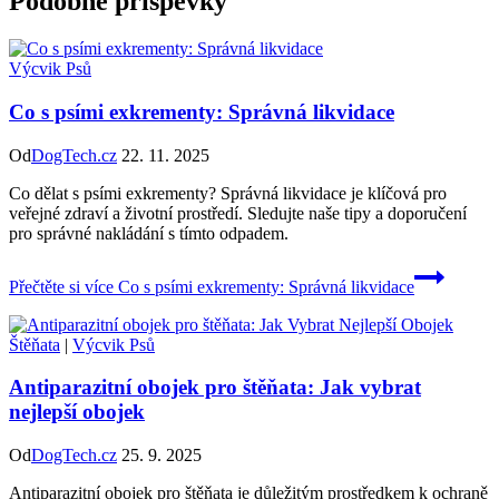
Podobné příspěvky
Výcvik Psů
Co s psími exkrementy: Správná likvidace
Od
DogTech.cz
22. 11. 2025
Co dělat s psími exkrementy? Správná likvidace je klíčová pro
veřejné zdraví a životní prostředí. Sledujte naše tipy a doporučení
pro správné nakládání s tímto odpadem.
Přečtěte si více
Co s psími exkrementy: Správná likvidace
Štěňata
|
Výcvik Psů
Antiparazitní obojek pro štěňata: Jak vybrat
nejlepší obojek
Od
DogTech.cz
25. 9. 2025
Antiparazitní obojek pro štěňata je důležitým prostředkem k ochraně