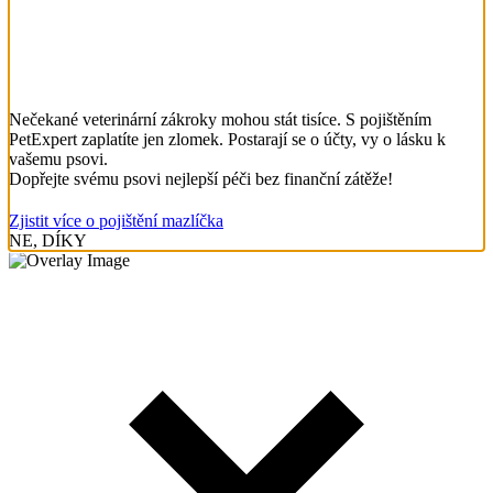
Nečekané veterinární zákroky mohou stát tisíce. S pojištěním
PetExpert zaplatíte jen zlomek. Postarají se o účty, vy o lásku k
vašemu psovi.
Dopřejte svému psovi nejlepší péči bez finanční zátěže!
Zjistit více o pojištění mazlíčka
NE, DÍKY