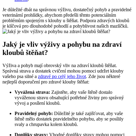
Je důležité dbát na správnou výživu, dostatečný pohyb a pravidelné
veterinární prohlídky, abychom předešli těmto potenciálním
problémům spojeným s klouby u štěňat. Podpora zdravých kloubů
je klíčová pro dlouhodobé pohodlí a pohyblivost našich mazlíčků.
Jaký je vliv výživy a pohybu na zdraví
kloubů štěňat?
Výživa a pohyb mají obrovský vliv na zdraví kloubů štěňat.
Správná strava a dostatek cvičení mohou pomoci udržet klouby
vašeho psa silné a
zdravé po celý jeho život
. Zde jsou některé
nejlepší doporučení pro zdravé klouby štěňat:
Vyvážená strava:
Zajistěte, aby vaše štěně dostalo
vyváženou stravu obsahující potřebné živiny pro správný
vývoj a posílení kloubů.
Pravidelný pohyb:
Důležité je také zajišťovat, aby vaše
štěně mělo dostatek pravidelného pohybu, aby se posílily
svaly a chrupavka kolem kloubů.
Doplňky stravy:
Vhodné doplňky stravy mohou pomoci