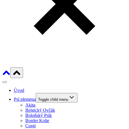
Úvod
Psí plemena
Toggle child menu
Akita
Belgický Ovčák
Boloňský Psík
Border Kolie
Corgi