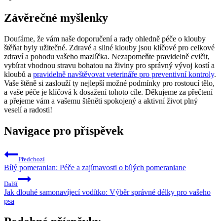
Závěrečné myšlenky
Doufáme, že vám naše doporučení a rady ohledně péče o klouby
štěňat byly užitečné. Zdravé a silné klouby jsou klíčové pro celkové
zdraví a pohodu vašeho mazlíčka. Nezapomeňte pravidelně cvičit,
vybírat vhodnou stravu bohatou na živiny pro správný vývoj kostí a
kloubů a
pravidelně navštěvovat veterináře pro preventivní kontroly
.
Vaše štěně si zaslouží ty nejlepší možné podmínky pro rostoucí tělo,
a vaše péče je klíčová k dosažení tohoto cíle. Děkujeme za přečtení
a přejeme vám a vašemu štěněti spokojený a aktivní život plný
veselí a radosti!
Navigace pro příspěvek
Předchozí
Bílý pomeranian: Péče a zajímavosti o bílých pomeraniane
Další
Jak dlouhé samonavíjecí vodítko: Výběr správné délky pro vašeho
psa