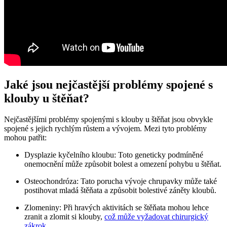
Jaké jsou nejčastější problémy spojené s
klouby u štěňat?
Nejčastějšími problémy spojenými s klouby u štěňat jsou obvykle
spojené s jejich rychlým růstem a vývojem. Mezi tyto problémy
mohou patřit:
Dysplazie kyčelního kloubu: Toto geneticky podmíněné
onemocnění může způsobit bolest a omezení pohybu u štěňat.
Osteochondróza: Tato porucha vývoje chrupavky může také
postihovat mladá štěňata a způsobit bolestivé záněty kloubů.
Zlomeniny: Při hravých aktivitách se štěňata mohou lehce
zranit a zlomit si klouby,
což může vyžadovat chirurgický
zákrok
.