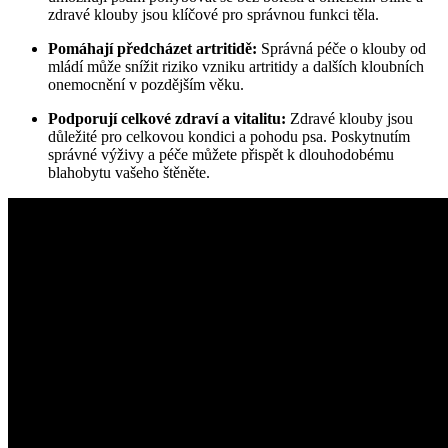
zdravé klouby jsou klíčové pro správnou funkci těla.
Pomáhají předcházet artritidě:
Správná péče o klouby od
mládí může snížit riziko vzniku artritidy a dalších kloubních
onemocnění v pozdějším věku.
Podporují celkové zdraví a vitalitu:
Zdravé klouby jsou
důležité pro celkovou kondici a pohodu psa. Poskytnutím
správné výživy a péče můžete přispět k dlouhodobému
blahobytu vašeho štěněte.