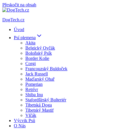
Přeskočit na obsah
DogTech.cz
Úvod
Psí plemena
Akita
Belgický Ovčák
Boloňský Psík
Border Kolie
Corgi
Francouzský Buldoček
Jack Russell
Maďarský Ohař
Pomerian
Retrívr
Shiba Inu
Stafordšírský Bulteriér
Tibetská Doga
Tibetský Mastif
Vlčák
Výcvik Psů
O Nás