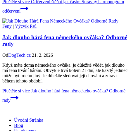
Přečtěte si více
Odčervení štěňat jak často: Správný harmonogram
odčervení
Feny
|
Výcvik Psů
Jak dlouho hárá fena německého ovčáka? Odborné
rady
Od
DogTech.cz
21. 2. 2026
Když máte doma německého ovčáka, je důležité vědět, jak dlouho
má fena trvání hárání. Obvykle trvá kolem 21 dní, ale každý jedinec
může být trochu jiný. Je důležité sledovat její chování a zdraví
během tohoto období.
Přečtěte si více
Jak dlouho hárá fena německého ovčáka? Odborné
rady
Úvodní Stránka
Blog
Psí plemena