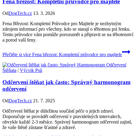
Fena březost: Kompletní průvodce pro majitele
Od
DogTech.cz
13. 3. 2026
Fena Březost: Kompletní Průvodce pro Majitele je nezbytným
zdrojem informací pro všechny, kdo se starají o těhotnou psí fenku.
Tento průvodce vám pomůže porozumět a připravit se na těhotenství
a porod vaší feny.
Přečtěte si více
Fena březost: Kompletní průvodce pro majitele
Štěňata
|
Výcvik Psů
Odčervení štěňat jak často: Správný harmonogram
odčervení
Od
DogTech.cz
21. 7. 2025
Odčervení štěňat je důležitou součástí péče o jejich zdraví.
Doporučuje se provádět odčervení v pravidelných intervalech,
obvykle každé 2-3 měsíce. Správný harmonogram odčervení zajistí,
že vaše štěně zůstane šťastné a zdravé.