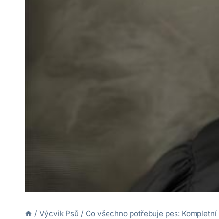
/
Výcvik Psů
/
Co všechno potřebuje pes: Kompletní