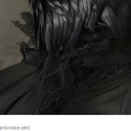
 průvodce péčí