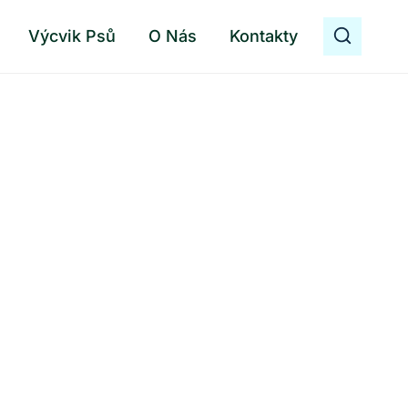
Výcvik Psů
O Nás
Kontakty