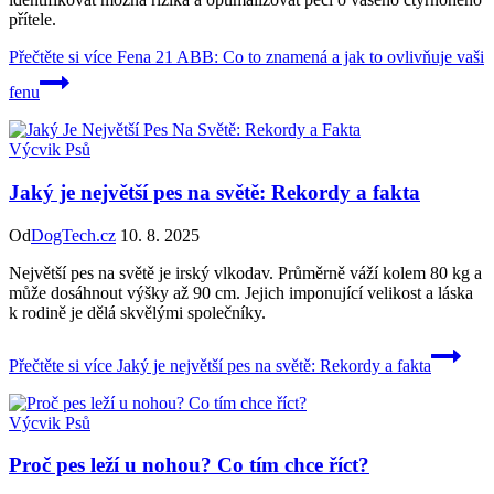
přítele.
Přečtěte si více
Fena 21 ABB: Co to znamená a jak to ovlivňuje vaši
fenu
Výcvik Psů
Jaký je největší pes na světě: Rekordy a fakta
Od
DogTech.cz
10. 8. 2025
Největší pes na světě je irský vlkodav. Průměrně váží kolem 80 kg a
může dosáhnout výšky až 90 cm. Jejich imponující velikost a láska
k rodině je dělá skvělými společníky.
Přečtěte si více
Jaký je největší pes na světě: Rekordy a fakta
Výcvik Psů
Proč pes leží u nohou? Co tím chce říct?