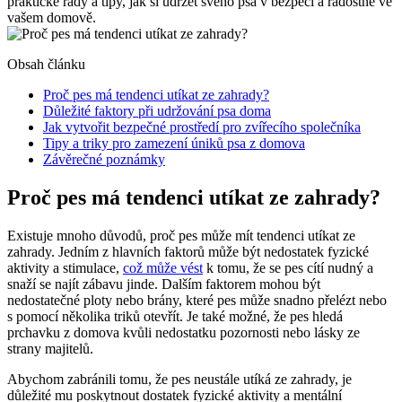
praktické rady a tipy, jak si udržet svého psa v bezpečí a radostně ve
vašem domově.
Obsah článku
Proč pes má tendenci utíkat ze zahrady?
Důležité faktory při udržování psa doma
Jak vytvořit bezpečné prostředí pro zvířecího společníka
Tipy a triky pro zamezení úniků psa z domova
Závěrečné poznámky
Proč pes má tendenci utíkat ze zahrady?
Existuje mnoho důvodů, proč pes může mít tendenci utíkat ze
zahrady. Jedním z hlavních faktorů může být nedostatek fyzické
aktivity a stimulace,
což může vést
k tomu, že se pes cítí nudný a
snaží se najít zábavu jinde. Dalším faktorem mohou být
nedostatečné ploty nebo brány, které pes může snadno přelézt nebo
s pomocí několika triků otevřít. Je také možné, že pes hledá
prchavku z domova kvůli nedostatku pozornosti nebo lásky ze
strany majitelů.
Abychom zabránili tomu, že pes neustále utíká ze zahrady, je
důležité mu poskytnout dostatek fyzické aktivity a mentální