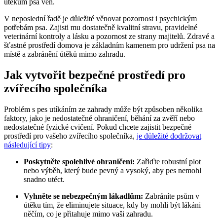
útěkům psa ven.
V neposlední řadě je důležité věnovat pozornost i psychickým
potřebám psa. Zajisti mu dostatečně kvalitní stravu, pravidelné
veterinární kontroly a lásku a pozornost ze strany majitelů. Zdravé a
šťastné prostředí domova je základním kamenem pro udržení psa na
místě a zabránění útěků mimo zahradu.
Jak vytvořit bezpečné prostředí pro
zvířecího společníka
Problém s pes utíkáním ze zahrady může být způsoben několika
faktory, jako je nedostatečné ohraničení, běhání za zvěří nebo
nedostatečné fyzické cvičení. Pokud chcete zajistit bezpečné
prostředí pro vašeho zvířecího společníka,
je důležité dodržovat
následující tipy
:
Poskytněte spolehlivé ohraničení:
Zařiďte robustní plot
nebo výběh, který bude pevný a vysoký, aby pes nemohl
snadno utéct.
Vyhněte se nebezpečným lákadlům:
Zabráníte psům v
útěku tím, že eliminujete situace, kdy by mohli být lákáni
něčím, co je přitahuje mimo vaši zahradu.