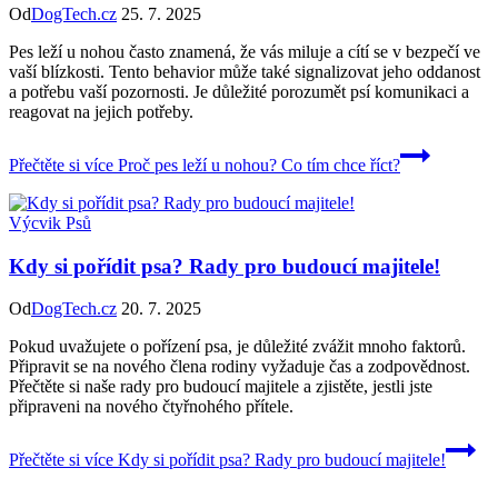
Od
DogTech.cz
25. 7. 2025
Pes leží u nohou často znamená, že vás miluje a cítí se v bezpečí ve
vaší blízkosti. Tento behavior může také signalizovat jeho oddanost
a potřebu vaší pozornosti. Je důležité porozumět psí komunikaci a
reagovat na jejich potřeby.
Přečtěte si více
Proč pes leží u nohou? Co tím chce říct?
Výcvik Psů
Kdy si pořídit psa? Rady pro budoucí majitele!
Od
DogTech.cz
20. 7. 2025
Pokud uvažujete o pořízení psa, je důležité zvážit mnoho faktorů.
Připravit se na nového člena rodiny vyžaduje čas a zodpovědnost.
Přečtěte si naše rady pro budoucí majitele a zjistěte, jestli jste
připraveni na nového čtyřnohého přítele.
Přečtěte si více
Kdy si pořídit psa? Rady pro budoucí majitele!