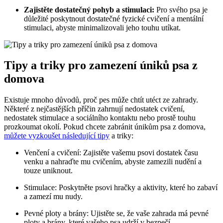
Zajistěte dostatečný pohyb a stimulaci:
Pro svého psa je
důležité poskytnout dostatečné fyzické cvičení a mentální
stimulaci, abyste minimalizovali jeho touhu utíkat.
Tipy a triky pro zamezení úniků psa z
domova
Existuje mnoho důvodů, proč pes může chtít utéct ze zahrady.
Některé z nejčastějších příčin zahrnují nedostatek cvičení,
nedostatek stimulace a sociálního kontaktu nebo prostě touhu
prozkoumat okolí. Pokud chcete zabránit únikům psa z domova,
můžete vyzkoušet následující tipy
a triky:
Venčení a cvičení: Zajistěte vašemu psovi dostatek času
venku a nahraďte mu cvičením, abyste zamezili nudění a
touze uniknout.
Stimulace: Poskytněte psovi hračky a aktivity, které ho zabaví
a zamezí mu nudy.
Pevné ploty a brány: Ujistěte se, že vaše zahrada má pevné
ploty a brány, které vašeho psa udrží v bezpečí.