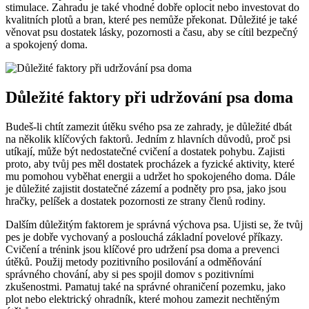
stimulace. Zahradu je také vhodné dobře oplocit nebo investovat do
kvalitních plotů a bran, které pes nemůže překonat. Důležité je také
věnovat psu dostatek lásky, pozornosti a času, aby se cítil bezpečný
a spokojený doma.
Důležité faktory při udržování psa doma
Budeš-li chtít zamezit útěku svého psa ze zahrady, je důležité dbát
na několik klíčových faktorů. Jedním z hlavních důvodů, proč psi
utíkají, může být nedostatečné cvičení a dostatek pohybu. Zajisti
proto, aby tvůj pes měl dostatek procházek a fyzické aktivity, které
mu pomohou vyběhat energii a udržet ho spokojeného doma. Dále
je důležité zajistit dostatečné zázemí a podněty pro psa, jako jsou
hračky, pelíšek a dostatek pozornosti ze strany členů rodiny.
Dalším důležitým faktorem je správná výchova psa. Ujisti se, že tvůj
pes je dobře vychovaný a poslouchá základní povelové příkazy.
Cvičení a trénink jsou klíčové pro udržení psa doma a prevenci
útěků. Použij metody pozitivního posilování a odměňování
správného chování, aby si pes spojil domov s pozitivními
zkušenostmi. Pamatuj také na správné ohraničení pozemku, jako
plot nebo elektrický ohradník, které mohou zamezit nechtěným