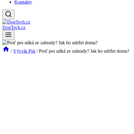
Kontakty
DogTech.cz
/
Výcvik Psů
/
Proč pes utíká ze zahrady? Jak ho udržet doma?