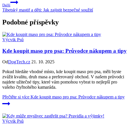
Další
Tibetský mastif a děti: Jak zajistit bezpečné soužití
Podobné příspěvky
Výcvik Psů
Kde koupit maso pro psa: Průvodce nákupem a tipy
Od
DogTech.cz
21. 10. 2025
Pokud hledáte vhodné místo, kde koupit maso pro psa, měli byste
zvážit kvalitu, druh masa a preferovaný obchod. V našem průvodci
najdete užitečné tipy, které vám pomohou vybrat to nejlepší pro
vašeho čtyřnohého kamaráda.
Přečtěte si více
Kde koupit maso pro psa: Průvodce nákupem a tipy
Výcvik Psů