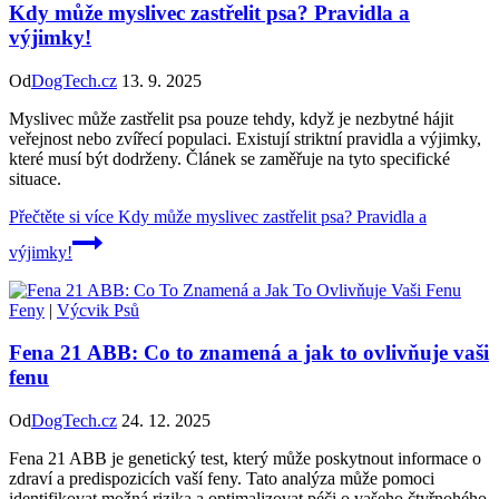
Kdy může myslivec zastřelit psa? Pravidla a
výjimky!
Od
DogTech.cz
13. 9. 2025
Myslivec může zastřelit psa pouze tehdy, když je nezbytné hájit
veřejnost nebo zvířecí populaci. Existují striktní pravidla a výjimky,
které musí být dodrženy. Článek se zaměřuje na tyto specifické
situace.
Přečtěte si více
Kdy může myslivec zastřelit psa? Pravidla a
výjimky!
Feny
|
Výcvik Psů
Fena 21 ABB: Co to znamená a jak to ovlivňuje vaši
fenu
Od
DogTech.cz
24. 12. 2025
Fena 21 ABB je genetický test, který může poskytnout informace o
zdraví a predispozicích vaší feny. Tato analýza může pomoci
identifikovat možná rizika a optimalizovat péči o vašeho čtyřnohého