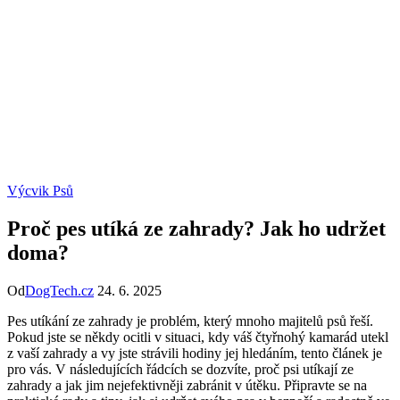
Výcvik Psů
Proč pes utíká ze zahrady? Jak ho udržet
doma?
Od
DogTech.cz
24. 6. 2025
Pes utíkání ze zahrady je problém, který mnoho majitelů psů řeší.
Pokud jste se někdy ocitli v situaci, kdy váš čtyřnohý kamarád utekl
z vaší zahrady a vy jste strávili hodiny jej hledáním, tento článek je
pro vás. V následujících řádcích se dozvíte, proč psi utíkají ze
zahrady a jak jim nejefektivněji zabránit v útěku. Připravte se na