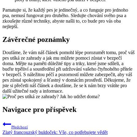
Pamatujte si, že každý pes je jedinečný, a co funguje pro jednoho
psa, nemusí fungovat pro druhého. Sledujte chování svého psa a
zkoušejte různé techniky, abyste našli to, co bude pro vás oba
nejlepší.
Závěrečné poznámky
Doufáme, že vám náš článek pomohl lépe porozumět tomu, proč váš
pes utíká ze zahrady a jak mu můžete pomoci zůstat v bezpečí
doma. Mějte na paměti důležité tipy a triky, které jsme sdíleli, a
buďte trpěliví a soustředění při udržování vašeho čtyřnohého přítele
v bezpečí. S náležitou péčí a pozorností můžete zabezpečit, aby váš
pes zůstal spokojený a šťastný v domácím prostředí. Děkujeme, že
jste si přečetli náš článek a doufáme, že se k nám brzy vrátíte pro
další užitečné rady a informace.
Navigace pro příspěvek
Předchozí
Zlatý francouzský buldoček: Vše, co potřebujete vědět