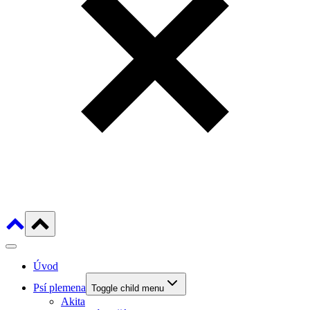
Úvod
Psí plemena
Toggle child menu
Akita