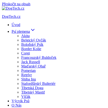
Přeskočit na obsah
DogTech.cz
Úvod
Psí plemena
Akita
Belgický Ovčák
Boloňský Psík
Border Kolie
Corgi
Francouzský Buldoček
Jack Russell
Maďarský Ohař
Pomerian
Retrívr
Shiba Inu
Stafordšírský Bulteriér
Tibetská Doga
Tibetský Mastif
Vlčák
Výcvik Psů
O Nás