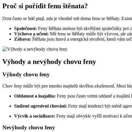
Proč⁢ si pořídit fenu štěnata?
Dost často se lidé ptají, ⁢zda⁤ je vhodné mít doma fenu se štěňaty. Existu
Společnost:
Feny štěňata mohou být skvělými společníky pro ce
Výchova a učení:
Mít fenu se štěňaty může být výzvou, ale zár
Zábava:
Štěňata jsou hravá a energická stvoření, která vám ur
Výhody a nevýhody ⁤chovu feny
Výhody chovu feny
Chov feny může být pro mnoho majitelů skvělou zkušeností. Mezi hlav
Oddanost a‍ loajalita:
Feny jsou často velmi oddané a loajální 
Snížené agresivní chování:
Feny mají tendenci být méně agresiv
Výcvik a‍ socializace:
Feny mají ⁤obvykle vyšší motivaci k učení 
Nevýhody⁣ chovu ​feny