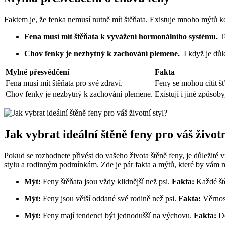
Faktem ⁢je, že⁢ fenka nemusí nutně mít štěňata. Existuje mnoho mýtů kol
Fena musí ​mít štěňata k vyvážení ⁢hormonálního⁢ systému.
To
Chov fenky ‌je⁢ nezbytný k zachování plemene.
⁤ I když ‌je ‌
Mylné přesvědčení
Fakta
Fena musí mít štěňata pro ‌své zdraví.
Feny se mohou cítit šťa
Chov fenky je nezbytný k zachování plemene.
Existují i ​jiné způsob
Jak vybrat ideální⁢ štěně feny pro váš životn
Pokud se rozhodnete přivést do vašeho života štěně⁣ feny,​ je důležité ‍v
stylu a rodinným podmínkám. Zde je pár fakta a mýtů, které by ⁣vám 
Mýt:
Feny štěňata jsou vždy klidnější než psi.
Fakta:
Každé ště
Mýt:
Feny jsou ‍větší⁤ oddané ‍své ‍rodině než ‍psi.
Fakta:
Věrnost
Mýt:
Feny mají tendenci být jednodušší na výchovu.
Fakta:
Do