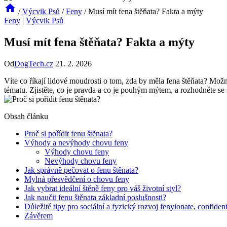
/
Výcvik Psů
/
Feny
/
Musí mít fena štěňata? Fakta a mýty
Feny
|
Výcvik Psů
Musí mít fena štěňata? Fakta a mýty
Od
DogTech.cz
21. 2. 2026
Víte co říkají lidové moudrosti o tom, zda by ⁣měla fena štěňata? Možná
tématu. Zjistěte, co‍ je ‌pravda a ⁢co ⁣je⁢ pouhým mýtem, a rozhodněte‍ se 
Obsah článku
Proč⁢ si pořídit fenu štěnata?
Výhody a nevýhody ⁤chovu feny
Výhody chovu feny
Nevýhody⁣ chovu ​feny
Jak správně pečovat o ⁢fenu štěnata?
Mylná přesvědčení o chovu feny
Jak vybrat ideální⁢ štěně feny pro váš životní styl?
Jak naučit fenu štěnata základní ⁢poslušnosti?
Důležité tipy pro sociální a fyzický ‌rozvoj ​fenyionate, confiden
Závěrem