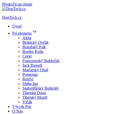
Přeskočit na obsah
DogTech.cz
Úvod
Psí plemena
Akita
Belgický Ovčák
Boloňský Psík
Border Kolie
Corgi
Francouzský Buldoček
Jack Russell
Maďarský Ohař
Pomerian
Retrívr
Shiba Inu
Stafordšírský Bulteriér
Tibetská Doga
Tibetský Mastif
Vlčák
Výcvik Psů
O Nás