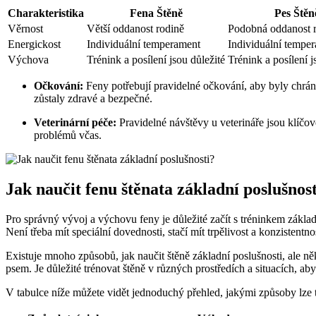
Charakteristika
Fena Štěně
Pes ⁢Štěn
Věrnost
Větší oddanost rodině
Podobná oddanost 
Energickost
Individuální temperament
Individuální ⁤tempe
Výchova
Trénink a posílení ‍jsou důležité
Trénink‌ a​ posílení ‍
Očkování:
⁣Feny potřebují pravidelné očkování, ​aby byly chrá
zůstaly zdravé a bezpečné.
Veterinární péče:
Pravidelné‌ návštěvy u veterináře ⁤jsou klíčov
problémů včas.
Jak naučit fenu štěnata základní ⁢poslušnos
Pro správný vývoj a výchovu feny je⁤ důležité začít s tréninkem základ
‌Není třeba mít⁣ speciální dovednosti,‍ stačí​ mít trpělivost a konzistentno
Existuje ​mnoho způsobů, jak naučit ‌štěně základní poslušnosti, ale ně
psem. Je důležité trénovat štěně v různých prostředích a‌ situacích, 
V tabulce níže můžete vidět jednoduchý přehled, jakými způsoby lze t