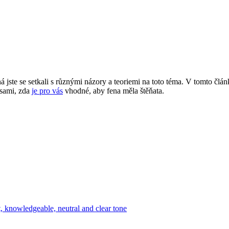
 jste ⁤se setkali s různými názory a⁣ teoriemi ‍na ⁣toto téma. V tomto č
sami, zda ‌
je pro vás
⁣vhodné, aby fena měla štěňata.
t, knowledgeable, neutral ⁤and clear tone