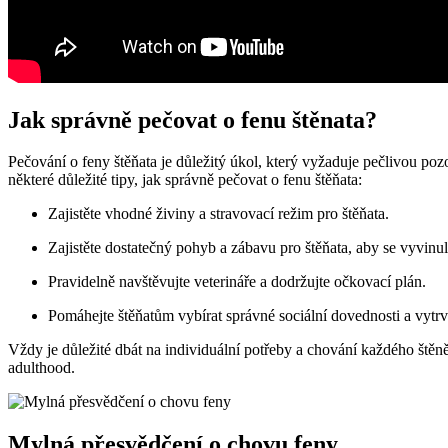
Jak správně pečovat o ⁢fenu štěnata?
Pečování o feny štěňata je důležitý ⁢úkol, který vyžaduje pečlivou pozorn
některé⁤ důležité tipy, jak správně pečovat o ⁣fenu štěňata:
Zajistěte vhodné živiny ‌a‍ stravovací režim pro štěňata.
Zajistěte dostatečný pohyb a zábavu pro ‌štěňata, aby se vyvinu
Pravidelně navštěvujte veterináře a dodržujte očkovací plán.
Pomáhejte štěňatům vybírat správné sociální dovednosti a vytrv
Vždy je důležité dbát na ‌individuální potřeby​ a chování každého štěně
adulthood.
Mylná přesvědčení o chovu feny