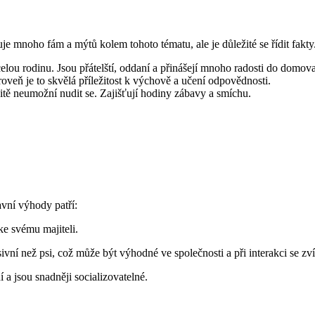
je ‌mnoho fám ⁣a mýtů kolem tohoto tématu, ale ⁤je důležité⁢ se⁤ řídit fakt
lou rodinu. Jsou přátelští, oddaní a přinášejí mnoho radosti do domova
oveň je to skvělá příležitost k výchově a učení odpovědnosti.
čitě neumožní nudit se. Zajišťují hodiny zábavy a smíchu.
ní výhody‌ patří:
ke svému majiteli.
ní než psi, což může být‍ výhodné ve společnosti a při interakci se zví
a jsou​ snadněji socializovatelné.