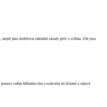
at, stejně jako dodržovat základní zásady péče‍ o zvířata. Zde jsou
e ‍pomoci ‌vašim štěňatům růst a rozkvétat do šťastné a zdravé