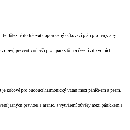
.‍ Je důležité dodržovat doporučený očkovací plán pro feny, aby
‍zdraví, preventivní péči proti parazitům a⁢ řešení⁢ zdravotních
nost je klíčové pro budoucí harmonický ⁣vztah mezi páníčkem a psem.
ovení jasných pravidel​ a‌ hranic, a vytváření důvěry mezi páníčkem a