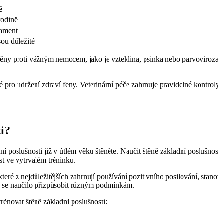
ě
rodině
rament
jsou důležité
něny proti vážným nemocem, jako je vzteklina,‍ psinka nebo parvoviroza
é pro ⁢udržení zdraví feny. Veterinární péče zahrnuje pravidelné kontroly 
ti?
ní poslušnosti již⁣ v ‍útlém věku štěněte. Naučit štěně základní posluš
st‍ ve‌ vytrvalém⁣ tréninku.
které z nejdůležitějších zahrnují používání pozitivního posilování, stan
aby se naučilo přizpůsobit různým podmínkám.
rénovat štěně základní poslušnosti: