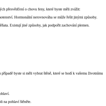
ch přesvědčení o chovu feny, které byste ​měli ‌zvážit:
těhotenství. Hormonální nerovnováha⁢ se může řešit jinými ⁢způsoby.
štěňata. Existují jiné způsoby, jak podpořit zachování plemen.
ím případě byste si ​měli vybrat štěně, které se hodí k‌ vašemu životnímu
ohlaví.
i ⁤na pohlaví‍ štěněte.