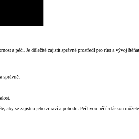
ost a péči. Je důležité zajistit ⁢správné prostředí⁢ pro růst a vývoj‍ štěň
la správně.
alost.
te, aby‌ se zajistilo ⁣jeho zdraví a pohodu. Pečlivou péčí a láskou můžet