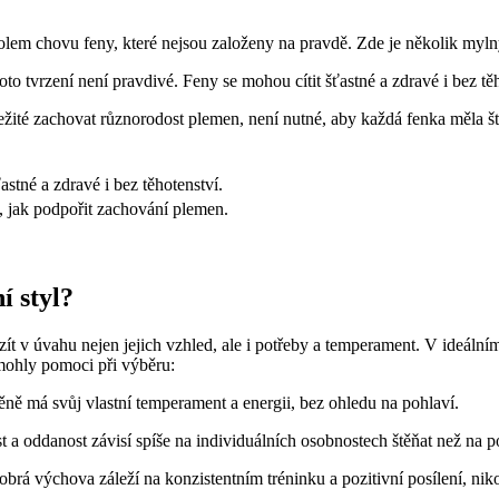
em ⁣chovu feny, ⁢které​ nejsou‍ založeny na pravdě. Zde je několik mylný
to tvrzení není pravdivé.⁤ Feny ⁢se mohou cítit šťastné a zdravé ⁤i ⁣bez 
důležité⁤ zachovat různorodost⁢ plemen,⁢ není nutné, aby každá fenka měla 
stné a ⁤zdravé i bez těhotenství.
y, jak⁣ podpořit‌ zachování plemen.
í styl?
zít‌ v úvahu nejen jejich vzhled, ale ⁤i potřeby a ⁤temperament.‍ V ideáln
mohly pomoci ⁤při výběru:
ně má​ svůj vlastní temperament a energii,​ bez ohledu na pohlaví.
 a oddanost⁣ závisí spíše na individuálních osobnostech štěňat než​ na⁤ p
brá výchova záleží na konzistentním ​tréninku‌ a ⁤pozitivní posílení, nikol