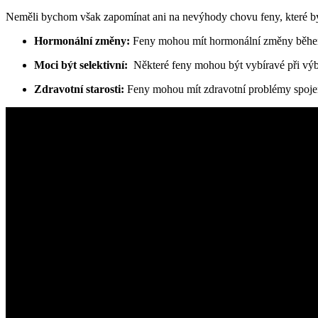
Neměli bychom‍ však zapomínat ani ⁣na ​nevýhody chovu feny, které by 
Hormonální‍ změny:
Feny mohou mít hormonální změny ⁤během
Moci⁣ být selektivní:
⁢ Některé feny mohou být vybíravé při‌ vý
Zdravotní starosti:
Feny mohou mít zdravotní problémy spojené