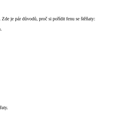
y. Zde je pár důvodů, proč si pořídit fenu se štěňaty:
.
řaty.