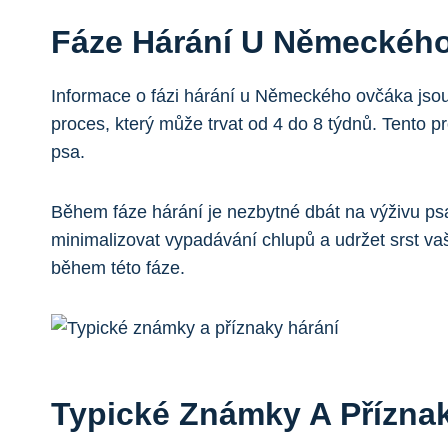
Fáze Hárání U Německéh
Informace o fázi hárání u Německého ovčáka jsou 
proces, který může trvat od 4 do 8 týdnů. Tento p
psa.
Během fáze hárání je nezbytné dbát na výživu psa,
minimalizovat vypadávání chlupů a udržet srst v
během této fáze.
Typické Známky A Přízna