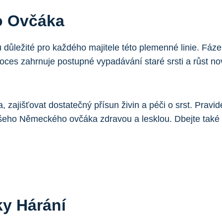
o Ovčáka
důležité pro každého majitele této plemenné linie. Fáz
roces zahrnuje postupné vypadávání staré srsti a růst no
 zajišťovat dostatečný přísun živin a péči o srst. Prav
ašeho Německého ovčáka zdravou a lesklou. Dbejte také
ky Hárání