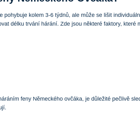
hybuje kolem 3-6 týdnů, ale může se lišit individuálně 
t délku trvání hárání. Zde jsou některé faktory, které 
háráním feny Německého ovčáka, je důležité pečlivě sle
jí.