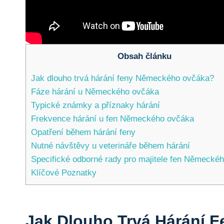
Obsah článku
Jak dlouho trvá hárání feny Německého ovčáka?
Fáze hárání u Německého ovčáka
Typické známky a příznaky hárání
Frekvence hárání u fen Německého ovčáka
Opatření během hárání feny
Nutné návštěvy u veterináře během hárání
Specifické odborné rady pro majitele fen Německé
Klíčové Poznatky
Jak Dlouho Trvá Hárání