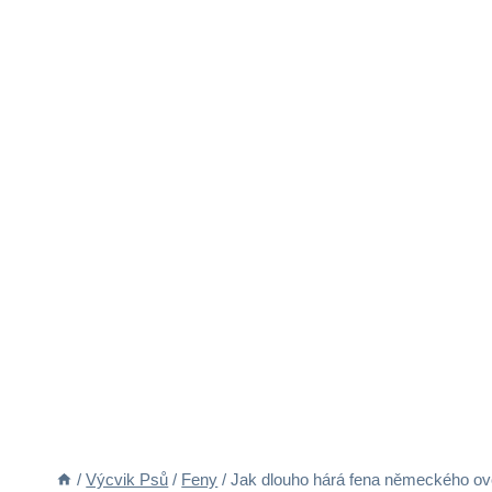
/
Výcvik Psů
/
Feny
/
Jak dlouho hárá fena německého o