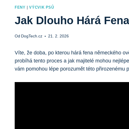
FENY
|
VÝCVIK PSŮ
Jak Dlouho Hárá Fen
Od
DogTech.cz
21. 2. 2026
Víte, že doba, po kterou hárá fena německého ov
probíhá tento proces a jak majitelé mohou nejlé
vám pomohou lépe porozumět této přirozenému pr