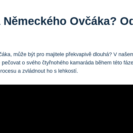
a Německého Ovčáka? O
čáka, může být pro majitele překvapivě dlouhá? V našem
pe pečovat o svého čtyřnohého kamaráda během této fáze.
ocesu a zvládnout ho s lehkostí.