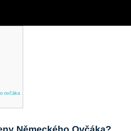
ho ovčáka
 Feny Německého Ovčáka?