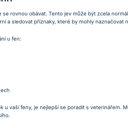
 se rovnou obávat. Tento jev může být zcela normá
rní a sledovat příznaky, které by mohly naznačovat 
ní u fen:
nech
ok u vaší feny, je nejlepší se poradit s veterinářem
šího.