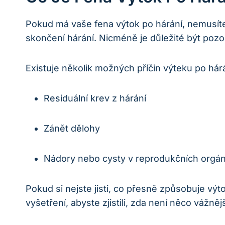
Pokud má vaše fena výtok po hárání, nemusíte
skončení hárání. Nicméně je důležité být pozo
Existuje několik možných příčin výteku po hárá
Residuální krev z hárání
Zánět dělohy
Nádory nebo cysty v reprodukčních orgá
Pokud si nejste jisti, co přesně způsobuje výt
vyšetření, abyste zjistili, zda není něco vážněj