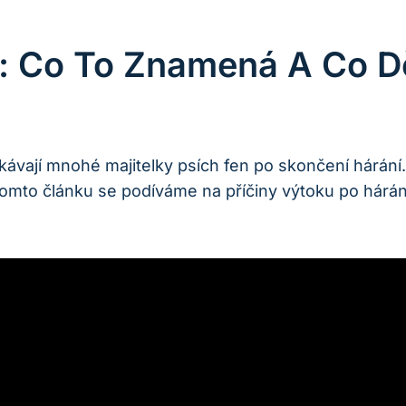
: Co To Znamená A Co D
tkávají mnohé majitelky psích fen po skončení hárání
V tomto článku se podíváme na příčiny výtoku po hárá