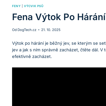
FENY
|
VÝCVIK PSŮ
Fena Výtok Po Hárání
Od
DogTech.cz
21. 10. 2025
Výtok po hárání je běžný jev, se kterým se se
jev a jak s ním správně zacházet, čtěte dál. 
efektivně zacházet.