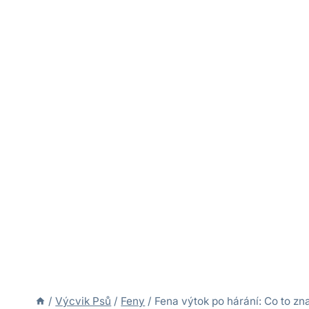
/
Výcvik Psů
/
Feny
/
Fena výtok po hárání: Co to zn