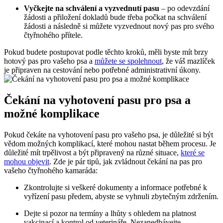
Vyčkejte na schválení a vyzvednutí pasu
– po odevzdání
žádosti a přiložení dokladů bude třeba počkat na schválení
žádosti a následně si můžete vyzvednout nový pas pro svého
čtyřnohého přítele.
Pokud budete postupovat podle těchto kroků, měli byste mít brzy
hotový pas pro vašeho psa a
můžete se spolehnout
, že váš mazlíček
je připraven na cestování nebo potřebné administrativní úkony.
Čekání na vyhotovení pasu pro psa a
možné komplikace
Pokud čekáte na vyhotovení pasu pro vašeho psa, je důležité si být
vědom možných komplikací, které mohou nastat během procesu. Je
důležité mít trpělivost a být připravený na různé situace,
které se
mohou objevit
. Zde je pár tipů, jak zvládnout čekání na pas pro
vašeho čtyřnohého kamaráda:
Zkontrolujte si veškeré dokumenty a informace potřebné k
vyřízení pasu předem, abyste se vyhnuli zbytečným zdržením.
Dejte si pozor na termíny a lhůty s ohledem na platnost
vakcinací a kontrol od veterináře. Nezanedbávejte