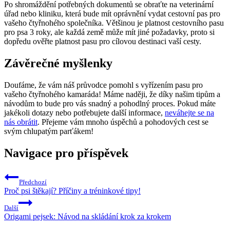
Po shromáždění potřebných dokumentů se obraťte na veterinární
úřad nebo kliniku, která bude mít oprávnění vydat cestovní pas pro
vašeho čtyřnohého společníka. Většinou je platnost cestovního pasu
pro psa 3 roky, ale každá země může mít jiné požadavky, proto si
dopředu ověřte platnost pasu pro cílovou destinaci vaší cesty.
Závěrečné myšlenky
Doufáme, že vám náš průvodce pomohl s vyřízením pasu pro
vašeho čtyřnohého kamaráda! Máme naději, že díky našim tipům a
návodům to bude pro vás snadný a pohodlný proces. Pokud máte
jakékoli dotazy nebo potřebujete další informace,
neváhejte se na
nás obrátit
. Přejeme vám mnoho úspěchů a pohodových cest se
svým chlupatým parťákem!
Navigace pro příspěvek
Předchozí
Proč psi štěkají? Příčiny a tréninkové tipy!
Další
Origami pejsek: Návod na skládání krok za krokem