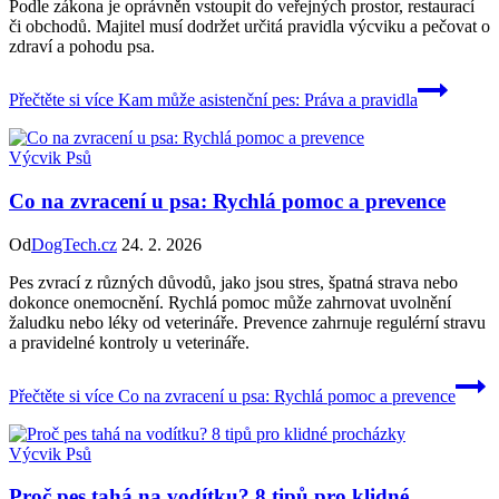
Podle zákona je oprávněn vstoupit do veřejných prostor, restaurací
či obchodů. Majitel musí dodržet určitá pravidla výcviku a pečovat o
zdraví a pohodu psa.
Přečtěte si více
Kam může asistenční pes: Práva a pravidla
Výcvik Psů
Co na zvracení u psa: Rychlá pomoc a prevence
Od
DogTech.cz
24. 2. 2026
Pes zvrací z různých důvodů, jako jsou stres, špatná strava nebo
dokonce onemocnění. Rychlá pomoc může zahrnovat uvolnění
žaludku nebo léky od veterináře. Prevence zahrnuje regulérní stravu
a pravidelné kontroly u veterináře.
Přečtěte si více
Co na zvracení u psa: Rychlá pomoc a prevence
Výcvik Psů
Proč pes tahá na vodítku? 8 tipů pro klidné