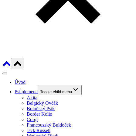
Úvod
Psí plemena
Toggle child menu
Akita
Belgický Ovčák
Boloňský Psík
Border Kolie
Corgi
Francouzský Buldoček
Jack Russell
Maďarský Ohař