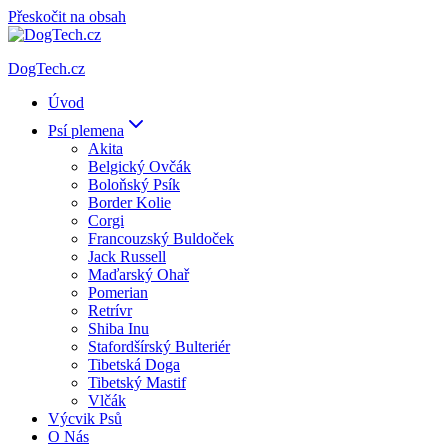
Přeskočit na obsah
DogTech.cz
Úvod
Psí plemena
Akita
Belgický Ovčák
Boloňský Psík
Border Kolie
Corgi
Francouzský Buldoček
Jack Russell
Maďarský Ohař
Pomerian
Retrívr
Shiba Inu
Stafordšírský Bulteriér
Tibetská Doga
Tibetský Mastif
Vlčák
Výcvik Psů
O Nás