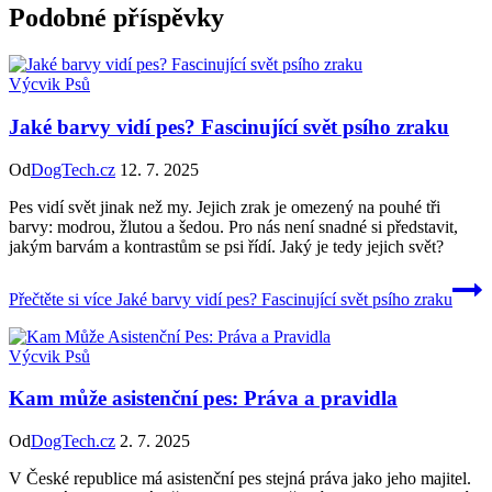
Podobné příspěvky
Výcvik Psů
Jaké barvy vidí pes? Fascinující svět psího zraku
Od
DogTech.cz
12. 7. 2025
Pes vidí svět jinak než my. Jejich zrak je omezený na pouhé tři
barvy: modrou, žlutou a šedou. Pro nás není snadné si představit,
jakým barvám a kontrastům se psi řídí. Jaký je tedy jejich svět?
Přečtěte si více
Jaké barvy vidí pes? Fascinující svět psího zraku
Výcvik Psů
Kam může asistenční pes: Práva a pravidla
Od
DogTech.cz
2. 7. 2025
V České republice má asistenční pes stejná práva jako jeho majitel.