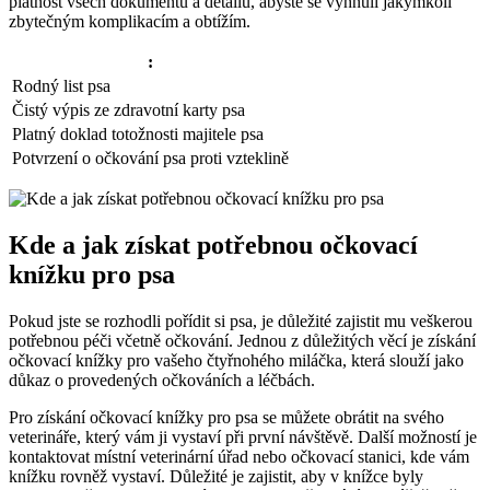
platnost všech dokumentů a detailů, abyste se vyhnuli jakýmkoli
zbytečným komplikacím a obtížím.
:
Rodný list psa
Čistý výpis ze zdravotní karty psa
Platný doklad totožnosti majitele psa
Potvrzení o očkování psa proti vzteklině
Kde a jak získat potřebnou očkovací
knížku pro psa
Pokud jste se rozhodli pořídit si psa, je důležité zajistit mu veškerou
potřebnou péči včetně očkování. Jednou z důležitých věcí je získání
očkovací knížky pro vašeho čtyřnohého miláčka, která slouží jako
důkaz o provedených očkováních a léčbách.
Pro získání očkovací knížky pro psa se můžete obrátit na svého
veterináře, který vám ji vystaví při první návštěvě. Další možností je
kontaktovat místní veterinární úřad nebo očkovací stanici, kde vám
knížku rovněž vystaví. Důležité je zajistit, aby v knížce byly