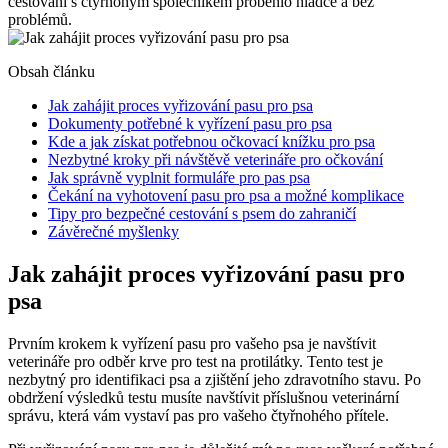
cestování s čtyřnohým společníkem proběhlo hladce a bez
problémů.
Obsah článku
Jak zahájit proces vyřizování pasu pro psa
Dokumenty potřebné k vyřízení pasu pro psa
Kde a jak získat potřebnou očkovací knížku pro psa
Nezbytné kroky při návštěvě veterináře pro očkování
Jak správně vyplnit formuláře pro pas psa
Čekání na vyhotovení pasu pro psa a možné komplikace
Tipy pro bezpečné cestování s psem do zahraničí
Závěrečné myšlenky
Jak zahájit proces vyřizování pasu pro
psa
Prvním krokem k vyřízení pasu pro vašeho psa je navštívit
veterináře pro odběr krve pro test na protilátky. Tento test je
nezbytný pro identifikaci psa a zjištění jeho zdravotního stavu. Po
obdržení výsledků testu musíte navštívit příslušnou veterinární
správu, která vám vystaví pas pro vašeho čtyřnohého přítele.