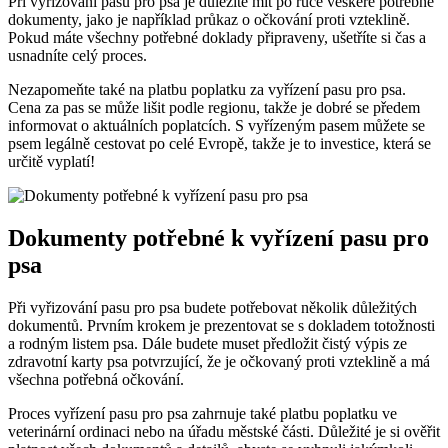
Při vyřizování pasu pro psa je důležité mít po ruce veškeré potřebné
dokumenty, jako je například průkaz o očkování proti vzteklině.
Pokud máte všechny potřebné doklady připraveny, ušetříte si čas a
usnadníte celý proces.
Nezapomeňte také na platbu poplatku za vyřízení pasu pro psa.
Cena za pas se může lišit podle regionu, takže je dobré se předem
informovat o aktuálních poplatcích. S vyřízeným pasem můžete se
psem legálně cestovat po celé Evropě, takže je to investice, která se
určitě vyplatí!
Dokumenty potřebné k vyřízení pasu pro
psa
Při vyřizování pasu pro psa budete potřebovat několik důležitých
dokumentů. Prvním krokem je prezentovat se s dokladem totožnosti
a rodným listem psa. Dále budete muset předložit čistý výpis ze
zdravotní karty psa potvrzující, že je očkovaný proti vzteklině a má
všechna potřebná očkování.
Proces vyřízení pasu pro psa zahrnuje také platbu poplatku ve
veterinární ordinaci nebo na úřadu městské části. Důležité je si ověřit