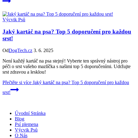
Výcvik Psů
Jaký kartáč na psa? Top 5 doporučení pro každou
srst!
Od
DogTech.cz
3. 6. 2025
Není každý kartáč na psa stejný! Vyberte ten správný nástroj pro
péči o srst vašeho mazlíčka s našimi top 5 doporučeními. Udržujte
srst zdravou a lesklou!
Přečtěte si více
Jaký kartáč na psa? Top 5 doporučení pro každou
srst!
Úvodní Stránka
Blog
Psí plemena
Výcvik Psů
O Nás