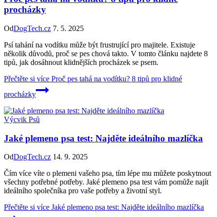
procházky
Od
DogTech.cz
7. 5. 2025
Psí tahání na vodítku může být frustrující pro majitele. Existuje
několik důvodů, proč se pes chová takto. V tomto článku najdete 8
tipů, jak dosáhnout klidnějších procházek se psem.
Přečtěte si více
Proč pes tahá na vodítku? 8 tipů pro klidné
procházky
Výcvik Psů
Jaké plemeno psa test: Najděte ideálního mazlíčka
Od
DogTech.cz
14. 9. 2025
Čím více víte o plemeni vašeho psa, tím lépe mu můžete poskytnout
všechny potřebné potřeby. Jaké plemeno psa test vám pomůže najít
ideálního společníka pro vaše potřeby a životní styl.
Přečtěte si více
Jaké plemeno psa test: Najděte ideálního mazlíčka