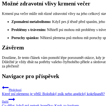
Možné zdravotní vlivy krmení večer
Krmení psa večer může mít různé zdravotní vlivy na jeho celkový st
Zpomalení metabolismu:
Když pes jí těsně před spaním, jeho
Problémy s trávením:
Někteří psi mohou mít problémy s tráve
Poruchy spánku:
Některá plemena psů mohou mít poruchy spán
Závěrem
Doufáme, že tento článek vám pomohl lépe porozumět otázce, kdy je n
Důležité je vždy dbát na potřeby vašeho čtyřnohého přítele a sledov
za přečtení!
Navigace pro příspěvek
Předchozí
Které psí plemeno je větší: Boloňský psík nebo anglický kokršpaněl?
Další
Co dělat, když má pejsek horečku: Krok za krokem