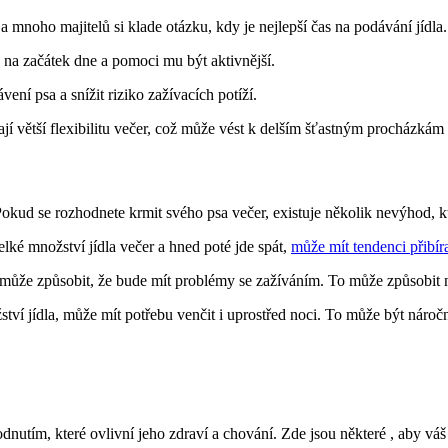
 a mnoho majitelů si klade otázku, kdy je nejlepší čas na podávání jídl
na začátek dne a pomoci mu být aktivnější.
ení psa a snížit riziko zažívacích potíží.
ají větší flexibilitu večer, což může vést k delším šťastným procház
Pokud se rozhodnete krmit svého psa večer, existuje několik nevýhod, kt
ké množství jídla večer a hned poté jde spát,
může mít tendenci přibír
může způsobit, že bude mít problémy se zažíváním. To může způsobit 
ví jídla, může mít potřebu venčit i uprostřed noci. To může být náročn
tím, které ovlivní jeho zdraví a chování. Zde jsou některé , aby váš 