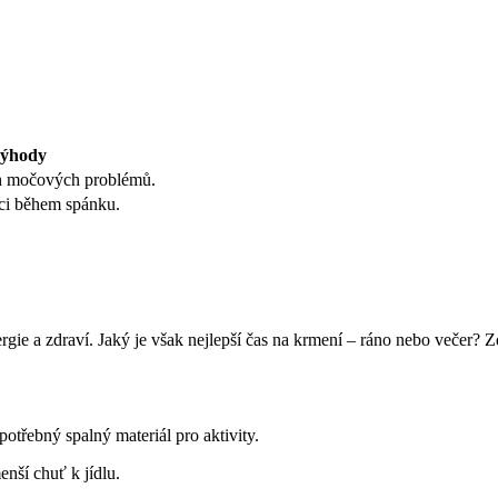
ýhody
ch močových problémů.
ci během spánku.
ergie a zdraví. Jaký je však nejlepší čas na krmení – ráno nebo večer
otřebný spalný materiál pro aktivity.
nší chuť k jídlu.