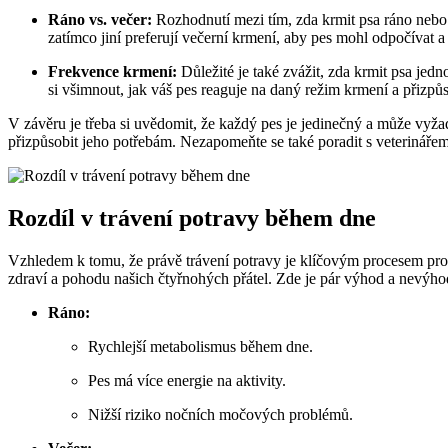
Ráno vs. večer:
Rozhodnutí mezi tím, zda krmit psa ráno nebo v
zatímco jiní preferují večerní krmení, aby pes mohl odpočívat a 
Frekvence krmení:
Důležité je také zvážit, zda krmit psa jedn
si všimnout, jak váš pes reaguje na daný režim krmení a přizpů
V závěru je třeba si uvědomit, že každý pes je jedinečný a může vyžad
přizpůsobit jeho potřebám. Nezapomeňte se také poradit s veterináře
Rozdíl v trávení potravy během dne
Vzhledem k tomu, že právě trávení potravy je klíčovým procesem pro z
zdraví a pohodu našich čtyřnohých přátel. Zde je pár výhod a nevýho
Ráno:
Rychlejší metabolismus během dne.
Pes má více energie na aktivity.
Nižší riziko nočních močových problémů.