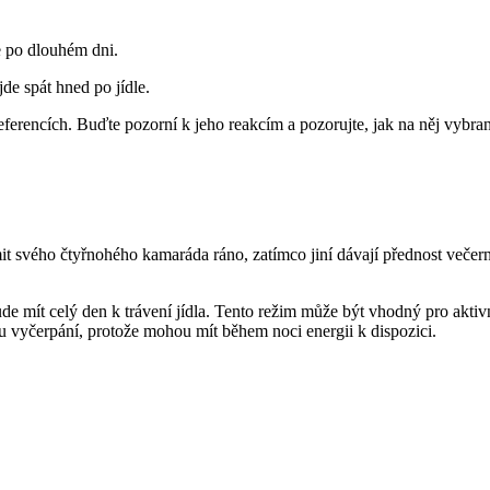
 po dlouhém dni.
e spát hned po jídle.
eferencích. Buďte pozorní k jeho reakcím a pozorujte, jak na něj vyb
rmit svého čtyřnohého kamaráda ráno, zatímco jiní dávají přednost več
e mít celý den k trávení jídla. Tento režim může být vhodný pro aktivní
u vyčerpání, protože mohou mít během noci energii k dispozici.