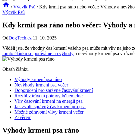
/
Výcvik Psů
/
Kdy krmit psa ráno nebo večer: Výhody a nevýh
Výcvik Psů
Kdy krmit psa ráno nebo večer: Výhody a
Od
DogTech.cz
11. 10. 2025
Věděli jste, že vhodný čas krmení vašeho psa může mít vliv na jeho 
tomto článku se podíváme na výhody
a nevýhody krmení psa v různé 
Obsah článku
Výhody krmení psa ráno
Nevýhody krmení psa večer
Doporučení pro správné časování krmení
Rozdíl v trávení potravy během dne
Vliv časování krmení na energii psa
Jak zvolit správný čas krmení pro psa
Možné zdravotní vlivy krmení večer
Závěrem
Výhody krmení psa ráno