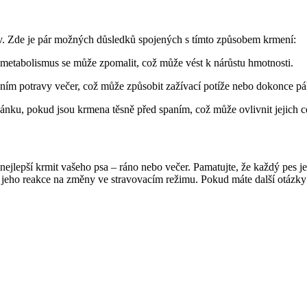
av. Zde je pár možných důsledků spojených s tímto způsobem krmení:
 metabolismus se může zpomalit, což může vést k nárůstu hmotnosti.
ním potravy večer, což může způsobit zažívací potíže nebo dokonce pál
ku, pokud jsou krmena těsně před spaním, což může ovlivnit jejich ce
ejlepší krmit vašeho psa – ráno nebo večer. Pamatujte, že každý pes j
at jeho reakce na změny ve stravovacím režimu. Pokud máte další otázk