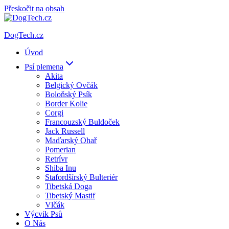
Přeskočit na obsah
DogTech.cz
Úvod
Psí plemena
Akita
Belgický Ovčák
Boloňský Psík
Border Kolie
Corgi
Francouzský Buldoček
Jack Russell
Maďarský Ohař
Pomerian
Retrívr
Shiba Inu
Stafordšírský Bulteriér
Tibetská Doga
Tibetský Mastif
Vlčák
Výcvik Psů
O Nás