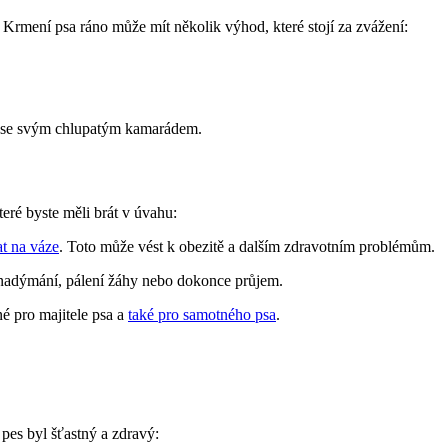
a. Krmení psa ráno může mít několik výhod, které stojí za zvážení:
kám se svým chlupatým kamarádem.
eré byste měli brát v úvahu:
at na váze
. Toto může vést k obezitě a dalším zdravotním problémům.
nadýmání, pálení žáhy nebo dokonce průjem.
é pro majitele psa a
také pro samotného psa
.
pes byl šťastný a zdravý: