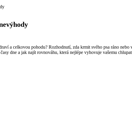
ody
 nevýhody
zdraví a celkovou pohodu? Rozhodnutí, zda krmit svého psa ráno nebo ve
časy dne a jak najít rovnováhu, která nejlépe vyhovuje vašemu chlup