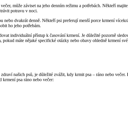
ečer, může záviset na jeho denním režimu a potřebách. Někteří majitel
trávit potravu v noci.
ou nebo dvakrát denně. Někteří psi preferují menší porce krmení vícekrát
sobit ho jeho potřebám.
ovat individuální přístup k časování krmení. Je důležité pozorně sledo
m, pokud máte nějaké specifické otázky nebo obavy ohledně krmení své
draví našich psů, je důležité zvážit, kdy krmit psa – ráno nebo večer
d krmení psa ráno nebo večer: