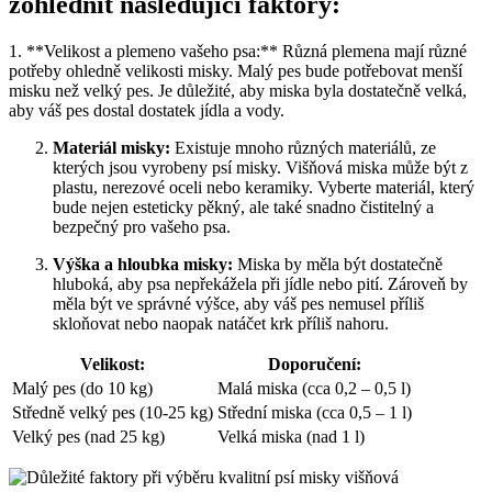
zohlednit následující faktory:
1. **Velikost a plemeno vašeho psa:** Různá plemena mají různé
potřeby ohledně velikosti misky. Malý pes bude potřebovat menší
misku než velký pes. Je důležité, aby miska byla dostatečně velká,
aby váš pes dostal dostatek jídla a vody.
Materiál misky:
Existuje mnoho různých materiálů, ze
kterých jsou vyrobeny psí misky. Višňová miska může být z
plastu, nerezové oceli nebo keramiky. Vyberte materiál, který
bude nejen esteticky pěkný, ale také snadno čistitelný a
bezpečný pro vašeho psa.
Výška a hloubka misky:
Miska by měla být dostatečně
hluboká, aby psa nepřekážela při jídle nebo pití. Zároveň by
měla být ve správné výšce, aby váš pes nemusel příliš
skloňovat nebo naopak natáčet krk příliš nahoru.
Velikost:
Doporučení:
Malý pes (do 10 kg)
Malá miska (cca 0,2 – 0,5 l)
Středně velký pes (10-25 kg)
Střední miska (cca 0,5 – 1 l)
Velký pes (nad 25 kg)
Velká miska (nad 1 l)