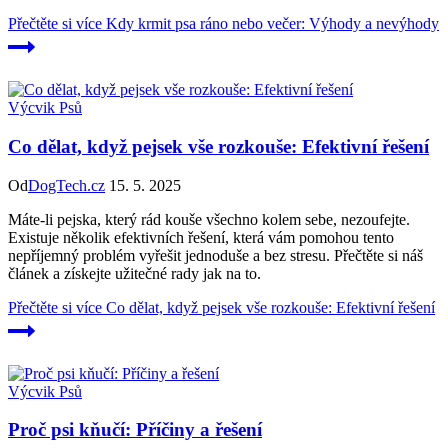
Přečtěte si více
Kdy krmit psa ráno nebo večer: Výhody a nevýhody
Výcvik Psů
Co dělat, když pejsek vše rozkouše: Efektivní řešení
Od
DogTech.cz
15. 5. 2025
Máte-li pejska, který rád kouše všechno kolem sebe, nezoufejte.
Existuje několik efektivních řešení, která vám pomohou tento
nepříjemný problém vyřešit jednoduše a bez stresu. Přečtěte si náš
článek a získejte užitečné rady jak na to.
Přečtěte si více
Co dělat, když pejsek vše rozkouše: Efektivní řešení
Výcvik Psů
Proč psi kňučí: Příčiny a řešení