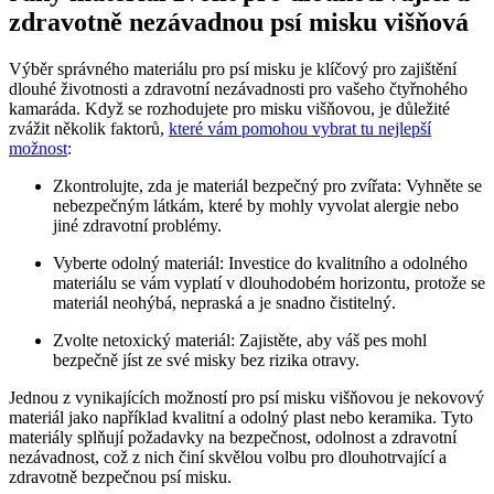
zdravotně nezávadnou psí misku višňová
Výběr správného materiálu pro psí misku je klíčový pro zajištění
dlouhé životnosti a zdravotní nezávadnosti pro vašeho čtyřnohého
kamaráda. Když se rozhodujete pro misku višňovou, je důležité
zvážit několik faktorů,
které vám pomohou vybrat tu nejlepší
možnost
:
Zkontrolujte, zda je materiál bezpečný pro zvířata: Vyhněte se
nebezpečným látkám, které by mohly vyvolat alergie nebo
jiné zdravotní problémy.
Vyberte odolný materiál: Investice do kvalitního a odolného
materiálu se vám vyplatí v dlouhodobém horizontu, protože se
materiál neohýbá, nepraská a je snadno čistitelný.
Zvolte netoxický materiál: Zajistěte, aby váš pes mohl
bezpečně jíst ze své misky bez rizika otravy.
Jednou z vynikajících možností pro psí misku višňovou je nekovový
materiál jako například kvalitní a odolný plast nebo keramika. Tyto
materiály splňují požadavky na bezpečnost, odolnost a zdravotní
nezávadnost, což z nich činí skvělou volbu pro dlouhotrvající a
zdravotně bezpečnou psí misku.