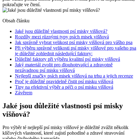
pokračujte ve čtení.
Obsah článku
Jaké jsou důležité vlastnosti psí misky višňová?
Rozdíly mezi různými typy psích misek višňová
Jak správně vybrat velikost psí misky višňová pro vášho psa
Při výběru správné velikosti psí misky višňové pro vašeho psa
je důležité zohlednit následující faktory:
Důležité faktory při výběru kvalitní psí misky višňová
Jaký materiál zvolit pro dlouhotrvající a zdravotně
nezávadnou psí misku višňová
Nejlepší značky psích misek višňová na trhu a jejich recenze
Proč je důležité pravidelně čistit psí misku višňová
Tipy na efektivní výběr a péči o psí misku višňová
Závěrem
Jaké jsou důležité vlastnosti psí misky
višňová?
Pro výběr té nejlepší psí misky višňové je důležité zvážit několik
klíčových vlastností, které zajistí pohodlné a zdravé stravování
vašeho čtyřnohého kamaráda.