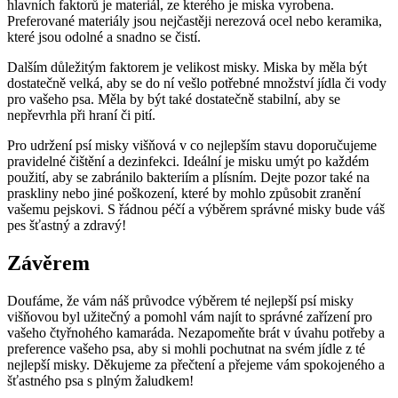
hlavních faktorů je materiál, ze kterého je miska vyrobena.
Preferované materiály jsou nejčastěji nerezová ocel nebo keramika,
které jsou odolné a snadno se čistí.
Dalším důležitým faktorem je velikost misky. Miska by měla být
dostatečně velká, aby se do ní vešlo potřebné množství jídla či vody
pro vašeho psa. Měla by být také dostatečně stabilní, aby se
nepřevrhla při hraní či pití.
Pro udržení psí misky višňová v co nejlepším stavu doporučujeme
pravidelné čištění a dezinfekci. Ideální je misku umýt po každém
použití, aby se zabránilo bakteriím a plísním. Dejte pozor také na
praskliny nebo jiné poškození, které by mohlo způsobit zranění
vašemu pejskovi. S řádnou péčí a výběrem správné misky bude váš
pes šťastný a zdravý!
Závěrem
Doufáme, že vám náš průvodce výběrem té nejlepší psí misky
višňovou byl užitečný a pomohl vám najít to správné zařízení pro
vašeho čtyřnohého kamaráda. Nezapomeňte brát v úvahu potřeby a
preference vašeho psa, aby si mohli pochutnat na svém jídle z té
nejlepší misky. Děkujeme za přečtení a přejeme vám spokojeného a
šťastného psa s plným žaludkem!