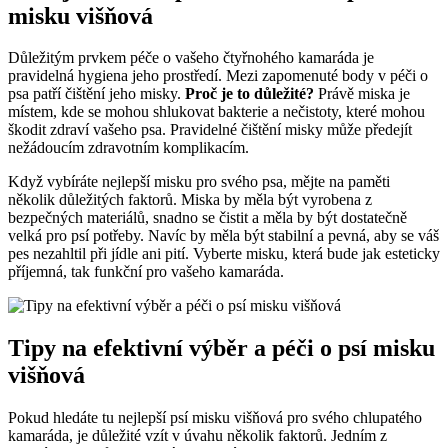
misku višňová
Důležitým prvkem péče o vašeho čtyřnohého kamaráda je
pravidelná hygiena jeho prostředí. Mezi zapomenuté body v péči o
psa patří čištění jeho misky.
Proč je to důležité?
Právě miska je
místem, kde se mohou shlukovat bakterie a nečistoty, které mohou
škodit zdraví vašeho psa. Pravidelné čištění misky může předejít
nežádoucím zdravotním komplikacím.
Když vybíráte nejlepší misku pro svého psa, mějte na paměti
několik důležitých faktorů. Miska by měla být vyrobena z
bezpečných materiálů, snadno se čistit a měla by být dostatečně
velká pro psí potřeby. Navíc by měla být stabilní a pevná, aby se váš
pes nezahltil při jídle ani pití. Vyberte misku, která bude jak esteticky
příjemná, tak funkční pro vašeho kamaráda.
Tipy na efektivní výběr a péči o psí misku
višňová
Pokud hledáte tu nejlepší psí misku višňová pro svého chlupatého
kamaráda, je důležité vzít v úvahu několik faktorů. Jedním z