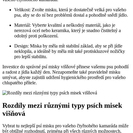
Velikost: Zvolte misku, která je dostatečně velká pro vašeho
psa, aby se do ní bez problémů dostal a pohodlně snědl jídlo.
Materiál: Vyberte kvalitní a neškodný materiál, jako je
nerezová ocel nebo keramika, který je snadno čistitelný a
odolný proti poškození.
Design: Miska by měla mít stabilní základ, aby se při jídle
neklopila, a ideálně by měla mít také protiskluzové nožičky
pro lepší stabilitu.
Investice do správné psí misky višňové přinese vašemu psu pohodlí
a radost z jídla každý den. Nezapomeňte také pravidelně misku
umývat, abyste zajistili udržení hygienického prostředí pro vašeho
chlupatého přítele.
Rozdíly mezi různými typy psích misek
višňová
Vybrat tu nejlepší psí misku pro vašeho čtyřnohého kamaráda může
být obtížné rozhodnutí, zejména při všech různých možnostech,