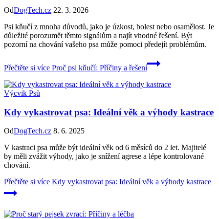
Od
DogTech.cz
22. 3. 2026
Psi kňučí z mnoha důvodů, jako je úzkost, bolest nebo osamělost. Je
důležité porozumět těmto signálům a najít vhodné řešení. Být
pozorní na chování vašeho psa může pomoci předejít problémům.
Přečtěte si více
Proč psi kňučí: Příčiny a řešení
Výcvik Psů
Kdy vykastrovat psa: Ideální věk a výhody kastrace
Od
DogTech.cz
8. 6. 2025
V kastraci psa může být ideální věk od 6 měsíců do 2 let. Majitelé
by měli zvážit výhody, jako je snížení agrese a lépe kontrolované
chování.
Přečtěte si více
Kdy vykastrovat psa: Ideální věk a výhody kastrace