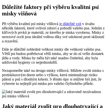
Důležité faktory při výběru kvalitní psí
misky višňová
Při výběru kvalitní psí misky višňová
je důležité vzít
v úvahu
několik faktorů, které ovlivní zdraví a pohodlí vašeho psa. Jedním z
klíčových prvků je materiál, ze kterého je miska vyrobena. Misky z
nerezové oceli jsou ideální volbou díky své odolnosti proti sklíznutí
a rezavění.
Dále je důležité zohlednit velikost misky dle velikosti vašeho psa.
Větší psi budou potřebovat větší misku, aby se do ní vešlo dostatek
jídla a vody. Miska by měla být také snadno čistitelná, aby byla
udržování hygieny co nejjednodušší.
Nezapomeňte také na design misky višňová. Můžete zvolit misku s
protiskluzovým dnem nebo s výškou, která minimalizuje riziko
pálení u psů s dlouhým krkem. S těmito tipy si můžete být jisti, že
vyberete tu nejlepší psí misku pro vašeho čtyřnohého přítele.
Jaký materiál zvolit pro dlouhotrvající a