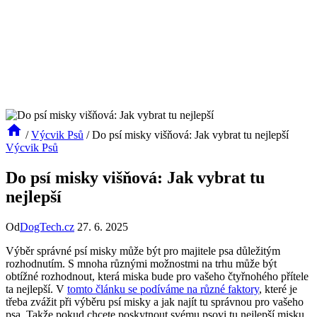
/
Výcvik Psů
/
Do psí misky višňová: Jak vybrat tu nejlepší
Výcvik Psů
Do psí misky višňová: Jak vybrat tu
nejlepší
Od
DogTech.cz
27. 6. 2025
Výběr správné psí misky může být pro majitele psa důležitým
rozhodnutím. S mnoha různými možnostmi na trhu může být
obtížné rozhodnout, která miska bude pro vašeho čtyřnohého přítele
ta nejlepší. V
tomto článku se podíváme na různé faktory
, které je
třeba zvážit při výběru psí misky a jak najít tu správnou pro vašeho
psa. Takže pokud chcete poskytnout svému psovi tu nejlepší misku,