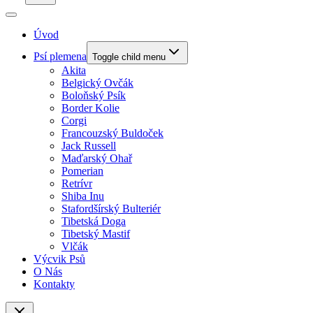
Úvod
Psí plemena
Toggle child menu
Akita
Belgický Ovčák
Boloňský Psík
Border Kolie
Corgi
Francouzský Buldoček
Jack Russell
Maďarský Ohař
Pomerian
Retrívr
Shiba Inu
Stafordšírský Bulteriér
Tibetská Doga
Tibetský Mastif
Vlčák
Výcvik Psů
O Nás
Kontakty