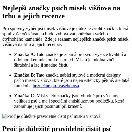
Nejlepší značky psích misek višňová na
trhu a jejich recenze
Pro správný výběr psí misek višňové je důležité zvolit značku, která
splní vaše očekávání a bude vyhovovat potřebám vašeho
čtyřnohého kamaráda. Zde je seznam nejlepších značek psích misek
višňová na trhu a jejich recenze:
Značka A
: Tato značka je známá pro svou vysoce kvalitní a
odolnou keramickou konstrukci. Miska je odolná vůči
škrábání a lze ji snadno čistit.
Značka B
: Tato značka nabízí stylové a moderní designy
psích misek višňová, které jsou nejen esteticky pěkné, ale také
funkční a
bezpečné pro vašeho psa
.
Značka C
: Misky této značky jsou vhodné pro všechny
velikosti psů a mají speciální antiskluzovou podložku, která
zabraňuje jejich posunutí při krmení.
Proč je důležité pravidelně čistit psí