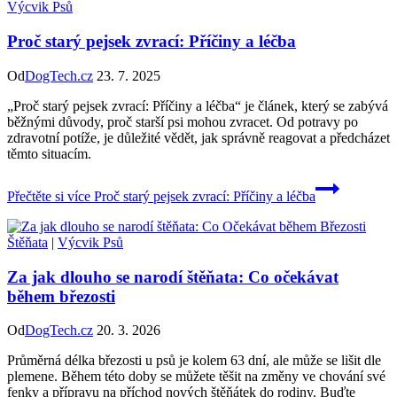
Výcvik Psů
Proč starý pejsek zvrací: Příčiny a léčba
Od
DogTech.cz
23. 7. 2025
„Proč starý pejsek zvrací: Příčiny a léčba“ je článek, který se zabývá
běžnými důvody, proč starší psi mohou zvracet. Od potravy po
zdravotní potíže, je důležité vědět, jak správně reagovat a předcházet
těmto situacím.
Přečtěte si více
Proč starý pejsek zvrací: Příčiny a léčba
Štěňata
|
Výcvik Psů
Za jak dlouho se narodí štěňata: Co očekávat
během březosti
Od
DogTech.cz
20. 3. 2026
Průměrná délka březosti u psů je kolem 63 dní, ale může se lišit dle
plemene. Během této doby se můžete těšit na změny ve chování své
fenky a přípravu na příchod nových štěňátek do rodiny. Buďte