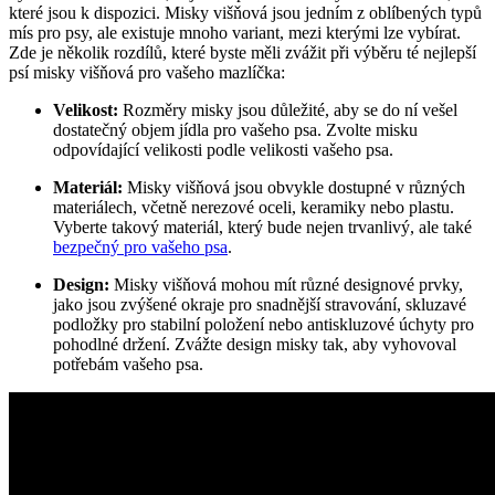
které jsou k dispozici. Misky višňová jsou jedním z oblíbených typů
mís pro psy, ale existuje mnoho variant, mezi kterými lze vybírat.
Zde je několik rozdílů, které byste měli zvážit při výběru té nejlepší
psí misky višňová pro vašeho mazlíčka:
Velikost:
Rozměry misky jsou důležité, aby se do ní vešel
dostatečný objem jídla pro vašeho psa. Zvolte misku
odpovídající velikosti podle velikosti vašeho psa.
Materiál:
Misky višňová jsou obvykle dostupné v různých
materiálech, včetně nerezové oceli, keramiky nebo plastu.
Vyberte takový materiál, který bude nejen trvanlivý, ale také
bezpečný pro vašeho psa
.
Design:
Misky višňová mohou mít různé designové prvky,
jako jsou zvýšené okraje pro snadnější stravování, skluzavé
podložky pro stabilní položení nebo antiskluzové úchyty pro
pohodlné držení. Zvážte design misky tak, aby vyhovoval
potřebám vašeho psa.