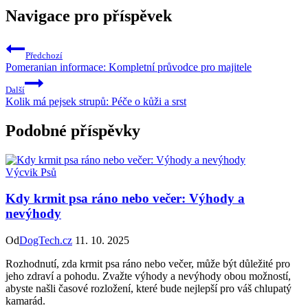
Navigace pro příspěvek
Předchozí
Pomeranian informace: Kompletní průvodce pro majitele
Další
Kolik má pejsek strupů: Péče o kůži a srst
Podobné příspěvky
Výcvik Psů
Kdy krmit psa ráno nebo večer: Výhody a
nevýhody
Od
DogTech.cz
11. 10. 2025
Rozhodnutí, zda krmit psa ráno nebo večer, může být důležité pro
jeho zdraví a pohodu. Zvažte výhody a nevýhody obou možností,
abyste našli časové rozložení, které bude nejlepší pro váš chlupatý
kamarád.