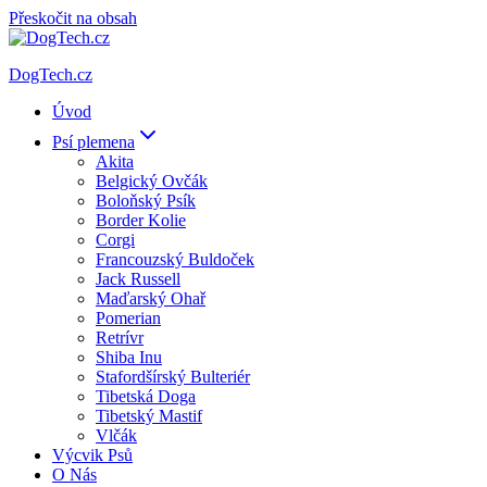
Přeskočit na obsah
DogTech.cz
Úvod
Psí plemena
Akita
Belgický Ovčák
Boloňský Psík
Border Kolie
Corgi
Francouzský Buldoček
Jack Russell
Maďarský Ohař
Pomerian
Retrívr
Shiba Inu
Stafordšírský Bulteriér
Tibetská Doga
Tibetský Mastif
Vlčák
Výcvik Psů
O Nás