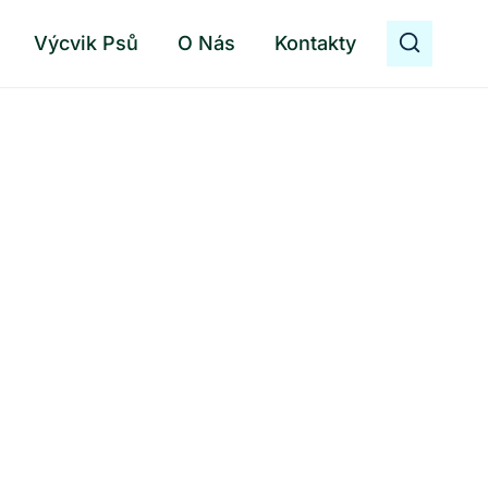
Výcvik Psů
O Nás
Kontakty