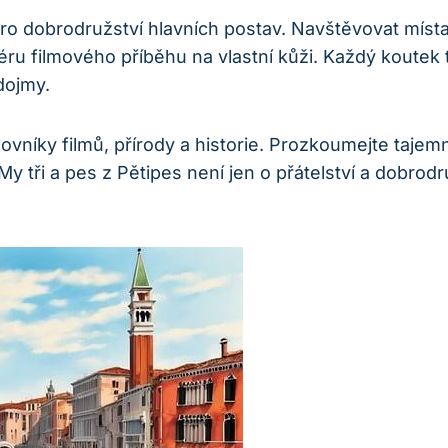
ro dobrodružství hlavních postav. Navštěvovat místa, 
sféru filmového příběhu na vlastní kůži. Každý koute
dojmy.
lovníky filmů, přírody a historie. Prozkoumejte taje
My tři a pes z Pětipes není jen o přátelství a dobrodr