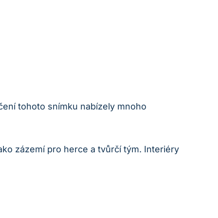
táčení tohoto snímku nabízely mnoho
ako zázemí pro herce a tvůrčí tým. Interiéry