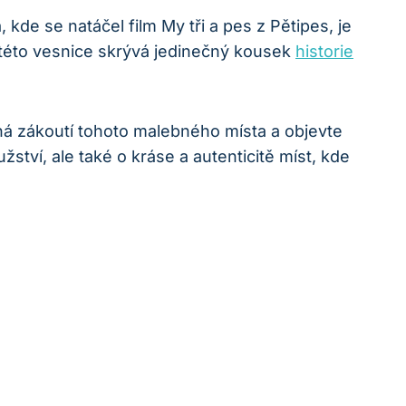
kde se natáčel film My tři a pes z Pětipes, je
k této vesnice skrývá jedinečný kousek
historie
mná zákoutí tohoto malebného místa a objevte
užství, ale také o kráse a autenticitě míst, kde