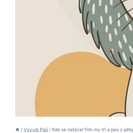
/
Výcvik Psů
/
Kde se natáčel film my tři a pes z pět