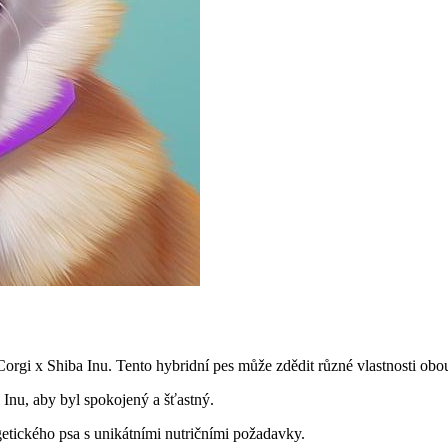
y Corgi x Shiba Inu. Tento hybridní pes může zdědit různé vlastnosti ob
 Inu, aby byl spokojený a šťastný.
rgetického psa s unikátními nutričními požadavky.