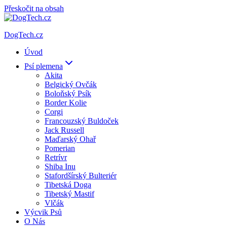
Přeskočit na obsah
DogTech.cz
Úvod
Psí plemena
Akita
Belgický Ovčák
Boloňský Psík
Border Kolie
Corgi
Francouzský Buldoček
Jack Russell
Maďarský Ohař
Pomerian
Retrívr
Shiba Inu
Stafordšírský Bulteriér
Tibetská Doga
Tibetský Mastif
Vlčák
Výcvik Psů
O Nás