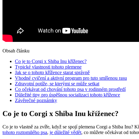
Obsah článku
Co je to Corgi x Shiba Inu kříženec?
Typické vlastnosti tohoto plemene
Jak se o tohoto křížence starat správně
Vhodné cvičení a aktivní program pro tuto smíšenou rasu
Zdravotní potíže, se kterými se může setkat
Co očekávat od chování tohoto psa v rodinném prostředí
Důležité tipy pro úspěšnou socializaci tohoto křížence
Závěrečné poznámky
Co je to Corgi x Shiba Inu kříženec?
Co je to vlastně za zvíře, když se spojí plemena Corgi a Shiba Inu?
tohoto roztomilého psa
,
je důležité vědět
, co můžete očekávat od tohot