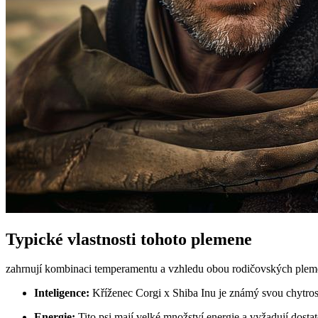
Typické vlastnosti tohoto plemene
zahrnují kombinaci temperamentu a vzhledu obou rodičovských plemen.
Inteligence:
Kříženec Corgi x Shiba Inu je známý svou chytrostí
Energie:
Tito psi mají velké množství energie a vyžadují dosta