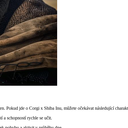
 Pokud jde o Corgi x Shiba Inu, můžete očekávat následující charakte
 a schopností rychle se učit.
tek pohybu a aktivit v průběhu dne.