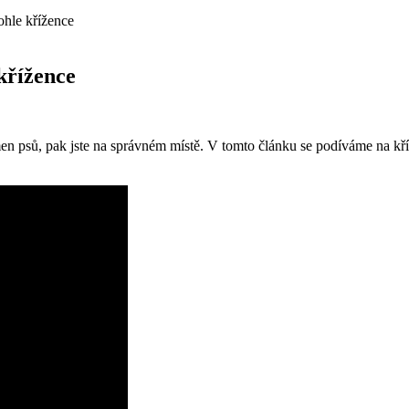
ohle křížence
křížence
men psů, pak jste na správném místě. V tomto článku se podíváme na kří