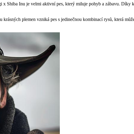
rgi x Shiba Inu je velmi aktivní pes, který miluje pohyb a zábavu. Dík
ou krásných plemen vzniká pes s jedinečnou kombinací rysů, která může 