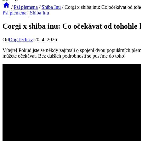
/
Psí plemena
/
Shiba Inu
/
Corgi x shiba inu: Co očekávat od toh
Psí plemena
|
Shiba Inu
Corgi x shiba inu: Co očekávat od tohohle 
Od
DogTech.cz
20. 4. 2026
Vítejte! Pokud jste se někdy zajímali o spojení dvou populárních ple
můžete očekávat. Bez dalších podrobností se pusťme do toho!