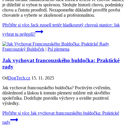
je důležité si vybrat tu správnou. Sledujte historii chovu, podmínky
chovu a čistotu prostředí. Nezapomeňte důkladně prověřit pověst
chovatele a vyberte se zkušeností a profesionalitou.
Přečtěte si více
Jack russell teriér hladkosrstý chovná stanice: Jak
vybrat tu nejlepší?
Francouzský Buldoček
|
Psí plemena
Jak vychovat francouzského buldočka: Praktické
rady
Od
DogTech.cz
15. 11. 2025
Jak vychovat francouzského buldočka? Poctivým cvičením,
důsledností a láskou k tomuto plemeni můžete mít skvělého
společníka. Dodržujte pravidla výchovy a uvidíte pozitivní
výsledky.
Přečtěte si více
Jak vychovat francouzského buldočka: Praktické
rady