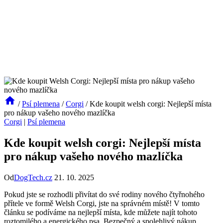
/
Psí plemena
/
Corgi
/
Kde koupit welsh corgi: Nejlepší místa
pro nákup vašeho nového mazlíčka
Corgi
|
Psí plemena
Kde koupit welsh corgi: Nejlepší místa
pro nákup vašeho nového mazlíčka
Od
DogTech.cz
21. 10. 2025
Pokud jste se rozhodli přivítat do své rodiny nového čtyřnohého
přítele ve formě Welsh Corgi, jste na správném místě! V tomto
článku se podíváme na nejlepší místa, kde můžete najít tohoto
roztomilého a energického psa. Bezpečný a spolehlivý nákup