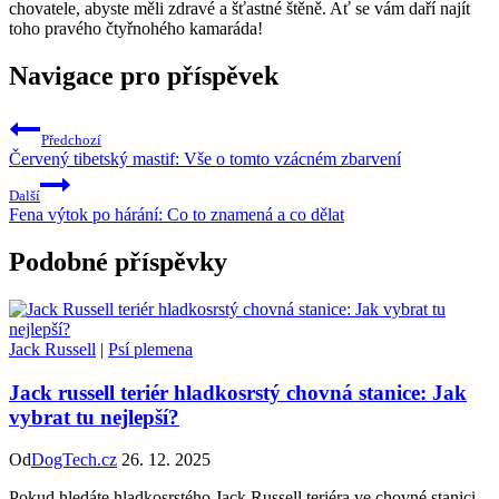
chovatele, abyste měli zdravé a šťastné štěně. Ať se vám daří najít
toho pravého čtyřnohého kamaráda!
Navigace pro příspěvek
Předchozí
Červený tibetský mastif: Vše o tomto vzácném zbarvení
Další
Fena výtok po hárání: Co to znamená a co dělat
Podobné příspěvky
Jack Russell
|
Psí plemena
Jack russell teriér hladkosrstý chovná stanice: Jak
vybrat tu nejlepší?
Od
DogTech.cz
26. 12. 2025
Pokud hledáte hladkosrstého Jack Russell teriéra ve chovné stanici,