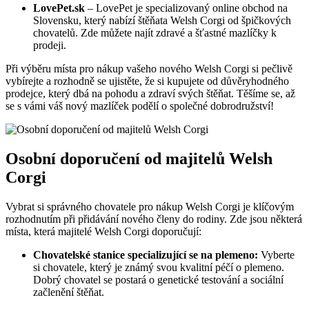
LovePet.sk
– LovePet je specializovaný online obchod na
Slovensku, který nabízí štěňata Welsh Corgi od špičkových
chovatelů. Zde můžete najít zdravé a šťastné mazlíčky k
prodeji.
Při výběru místa pro nákup vašeho nového Welsh Corgi si pečlivě
vybírejte a rozhodně se ujistěte, že si kupujete od důvěryhodného
prodejce, který dbá na pohodu a zdraví svých štěňat. Těšíme se, až
se s vámi váš nový mazlíček podělí o společné dobrodružství!
Osobní doporučení od majitelů Welsh
Corgi
Vybrat si správného chovatele pro nákup Welsh Corgi je klíčovým
rozhodnutím při přidávání nového členy do rodiny. Zde jsou některá
místa, která majitelé Welsh Corgi doporučují:
Chovatelské stanice specializující se na plemeno:
Vyberte
si chovatele, který je známý svou kvalitní péčí o plemeno.
Dobrý chovatel se postará o genetické testování a sociální
začlenění štěňat.