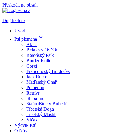
Přeskočit na obsah
DogTech.cz
Úvod
Psí plemena
Akita
Belgický Ovčák
Boloňský Psík
Border Kolie
Corgi
Francouzský Buldoček
Jack Russell
Maďarský Ohař
Pomerian
Retrívr
Shiba Inu
Stafordšírský Bulteriér
Tibetská Doga
Tibetský Mastif
Vlčák
Výcvik Psů
O Nás