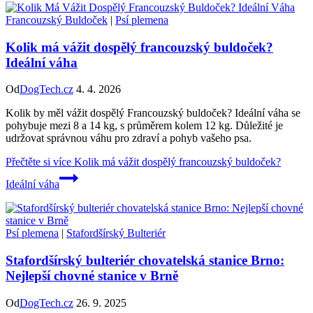
Francouzský Buldoček
|
Psí plemena
Kolik má vážit dospělý francouzský buldoček?
Ideální váha
Od
DogTech.cz
4. 4. 2026
Kolik by měl vážit dospělý Francouzský buldoček? Ideální váha se
pohybuje mezi 8 a 14 kg, s průměrem kolem 12 kg. Důležité je
udržovat správnou váhu pro zdraví a pohyb vašeho psa.
Přečtěte si více
Kolik má vážit dospělý francouzský buldoček?
Ideální váha
Psí plemena
|
Stafordšírský Bulteriér
Stafordšírský bulteriér chovatelská stanice Brno:
Nejlepší chovné stanice v Brně
Od
DogTech.cz
26. 9. 2025