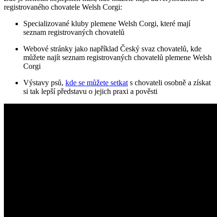
registrovaného chovatele Welsh Corgi:
Specializované kluby plemene Welsh Corgi, které mají
seznam registrovaných chovatelů
Webové stránky jako například Český svaz chovatelů, kde
můžete najít seznam registrovaných chovatelů plemene Welsh
Corgi
Výstavy psů,
kde se můžete setkat
s chovateli osobně a získat
si tak lepší představu o jejich praxi a pověsti