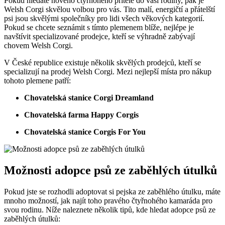
Pokud hledáte nového čtyřnohého přítele do vaší rodiny, pak je
Welsh Corgi skvělou volbou pro vás. Tito malí, energičtí a přátelští
psi jsou skvělými společníky pro lidi všech věkových kategorií.
Pokud se chcete seznámit s tímto plemenem blíže, nejlépe je
navštívit specializované prodejce, kteří se výhradně zabývají
chovem Welsh Corgi.
V České republice existuje několik skvělých prodejců, kteří se
specializují na prodej Welsh Corgi. Mezi nejlepší místa pro nákup
tohoto plemene patří:
Chovatelská stanice Corgi Dreamland
Chovatelská farma Happy Corgis
Chovatelská stanice Corgis For You
Možnosti adopce psů ze zaběhlých útulků
Pokud jste se rozhodli adoptovat si pejska ze zaběhlého útulku, máte
mnoho možností, jak najít toho pravého čtyřnohého kamaráda pro
svou rodinu. Níže naleznete několik tipů, kde hledat adopce psů ze
zaběhlých útulků: