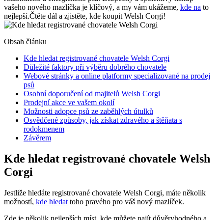
vašeho nového mazlíčka je klíčový, a my vám ukážeme,
kde na
to
nejlepší.Čtěte dál a zjistěte, kde koupit Welsh Corgi!
Obsah článku
Kde hledat registrované chovatele Welsh Corgi
Důležité faktory při výběru dobrého chovatele
Webové stránky a online platformy specializované na prodej
psů
Osobní doporučení od majitelů Welsh Corgi
Prodejní akce ve vašem okolí
Možnosti adopce psů ze zaběhlých útulků
Osvědčené způsoby, jak získat zdravého a štěňata s
rodokmenem
Závěrem
Kde hledat registrované chovatele Welsh
Corgi
Jestliže hledáte registrované chovatele Welsh Corgi, máte několik
možností,
kde hledat
toho pravého pro váš nový mazlíček.
Zde je několik nejlepších míst, kde můžete najít důvěryhodného a