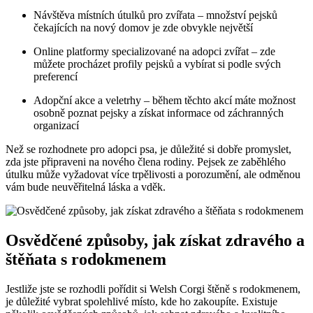
Návštěva místních útulků pro zvířata – množství pejsků
čekajících na nový domov je zde obvykle největší
Online platformy specializované na adopci zvířat – zde
můžete procházet profily pejsků a vybírat si podle svých
preferencí
Adopční akce a veletrhy – během těchto akcí máte možnost
osobně poznat pejsky a získat informace od záchranných
organizací
Než se rozhodnete pro adopci psa, je důležité si dobře promyslet,
zda jste připraveni na nového člena rodiny. Pejsek ze zaběhlého
útulku může vyžadovat více trpělivosti a porozumění, ale odměnou
vám bude neuvěřitelná láska a vděk.
Osvědčené způsoby, jak získat zdravého a
štěňata s rodokmenem
Jestliže jste se rozhodli pořídit si Welsh Corgi štěně s rodokmenem,
je důležité vybrat spolehlivé místo, kde ho zakoupíte. Existuje