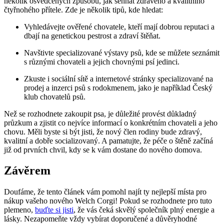
několik osvědčených způsobů, jak sehnat zdravého a kvalitního
čtyřnohého přítele. Zde je několik tipů, kde hledat:
Vyhledávejte ověřené chovatele, kteří mají dobrou reputaci a
dbají na genetickou pestrost a zdraví štěňat.
Navštivte specializované výstavy psů, kde se můžete seznámit
s různými chovateli a jejich chovnými psí jedinci.
Zkuste i sociální sítě a internetové stránky specializované na
prodej a inzerci psů s rodokmenem, jako je například Český
klub chovatelů psů.
Než se rozhodnete zakoupit psa, je důležité provést důkladný
průzkum a zjistit co nejvíce informací o konkrétním chovateli a jeho
chovu. Měli byste si být jisti, že nový člen rodiny bude zdravý,
kvalitní a dobře socializovaný. A pamatujte, že péče o štěně začíná
již od prvních chvil, kdy se k vám dostane do nového domova.
Závěrem
Doufáme, že tento článek vám pomohl najít ty nejlepší místa pro
nákup vašeho nového Welch Corgi! Pokud se rozhodnete pro tuto
plemeno,
buďte si jisti
, že vás čeká skvělý společník plný energie a
lásky. Nezapomeňte vždy vybírat doporučené a důvěryhodné