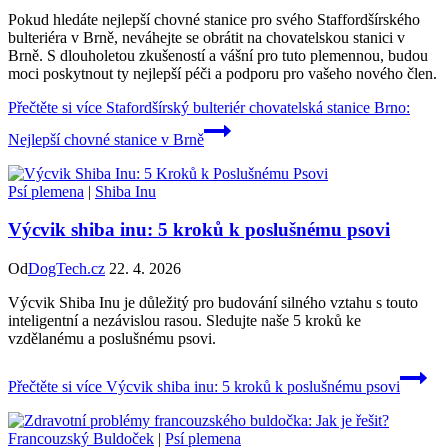
Pokud hledáte nejlepší chovné stanice pro svého Staffordšírského
bulteriéra v Brně, neváhejte se obrátit na chovatelskou stanici v
Brně. S dlouholetou zkušeností a vášní pro tuto plemennou, budou
moci poskytnout ty nejlepší péči a podporu pro vašeho nového člen.
Přečtěte si více
Stafordšírský bulteriér chovatelská stanice Brno:
Nejlepší chovné stanice v Brně
Psí plemena
|
Shiba Inu
Výcvik shiba inu: 5 kroků k poslušnému psovi
Od
DogTech.cz
22. 4. 2026
Výcvik Shiba Inu je důležitý pro budování silného vztahu s touto
inteligentní a nezávislou rasou. Sledujte naše 5 kroků ke
vzdělanému a poslušnému psovi.
Přečtěte si více
Výcvik shiba inu: 5 kroků k poslušnému psovi
Francouzský Buldoček
|
Psí plemena