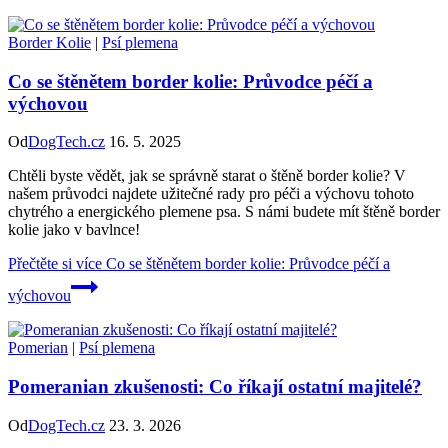
Border Kolie
|
Psí plemena
Co se štěnětem border kolie: Průvodce péčí a
výchovou
Od
DogTech.cz
16. 5. 2025
Chtěli byste vědět, jak se správně starat o štěně border kolie? V
našem průvodci najdete užitečné rady pro péči a výchovu tohoto
chytrého a energického plemene psa. S námi budete mít štěně border
kolie jako v bavlnce!
Přečtěte si více
Co se štěnětem border kolie: Průvodce péčí a
výchovou
Pomerian
|
Psí plemena
Pomeranian zkušenosti: Co říkají ostatní majitelé?
Od
DogTech.cz
23. 3. 2026