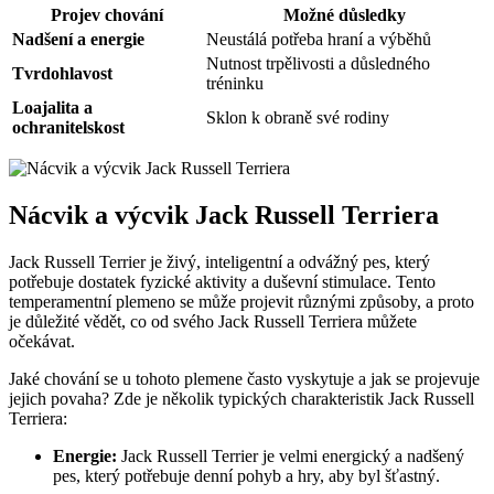
Projev chování
Možné důsledky
Nadšení a energie
Neustálá potřeba hraní a výběhů
Nutnost trpělivosti a‌ důsledného
Tvrdohlavost
tréninku
Loajalita a
Sklon k obraně ​své‌ rodiny
ochranitelskost
Nácvik a výcvik Jack Russell Terriera
Jack ‌Russell Terrier je živý, inteligentní a odvážný pes, ​který
potřebuje dostatek fyzické aktivity a duševní stimulace. Tento
temperamentní plemeno ⁢se může⁣ projevit různými způsoby, a proto
je‌ důležité vědět, co od svého Jack Russell Terriera můžete
očekávat.
Jaké chování se u tohoto ⁤plemene často vyskytuje a jak se projevuje
jejich povaha? Zde je několik typických charakteristik Jack Russell
Terriera:
Energie:
Jack Russell Terrier ‌je velmi energický​ a nadšený⁢
pes, který potřebuje denní pohyb a hry, aby byl šťastný.