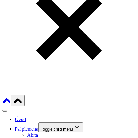
Úvod
Psí plemena
Toggle child menu
Akita