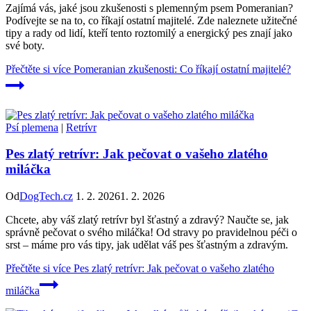
Zajímá vás, jaké jsou zkušenosti s plemenným psem Pomeranian?
Podívejte se na to, co říkají ostatní majitelé. Zde naleznete užitečné
tipy a rady od lidí, kteří tento roztomilý a energický pes znají jako
své boty.
Přečtěte si více
Pomeranian zkušenosti: Co říkají ostatní majitelé?
Psí plemena
|
Retrívr
Pes zlatý retrívr: Jak pečovat o vašeho zlatého
miláčka
Od
DogTech.cz
1. 2. 2026
1. 2. 2026
Chcete, aby váš zlatý retrívr byl šťastný a zdravý? Naučte se, jak
správně pečovat o svého miláčka! Od stravy po pravidelnou péči o
srst – máme pro vás tipy, jak udělat váš pes šťastným a zdravým.
Přečtěte si více
Pes zlatý retrívr: Jak pečovat o vašeho zlatého
miláčka