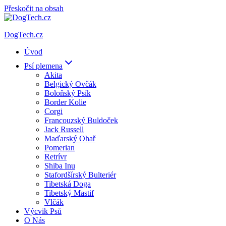
Přeskočit na obsah
DogTech.cz
Úvod
Psí plemena
Akita
Belgický Ovčák
Boloňský Psík
Border Kolie
Corgi
Francouzský Buldoček
Jack Russell
Maďarský Ohař
Pomerian
Retrívr
Shiba Inu
Stafordšírský Bulteriér
Tibetská Doga
Tibetský Mastif
Vlčák
Výcvik Psů
O Nás