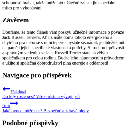
‍schopností ‌hrabat, takže může být užitečné zajistit jim speciální
místo pro vykopávání.
Závěrem
Doufáme, že tento článek vám poskytl užitečné ‌informace o povaze
Jack Russell Terriera. ‍Ať už ​máte doma tohoto energického a
chytrého ⁢psa nebo ‌se s nimi teprve chystáte seznámit, je důležité mít
na paměti jejich specifické vlastnosti a‌ potřeby. S ⁣trochou trpělivosti
‌a správným ​vedením se ​Jack Russell Terrier stane skvělým
společníkem pro ⁣celou rodinu. Buďte jeho nápomocním průvodcem
a užijte si společná dobrodružství plná ​energie a oddanosti!
Navigace pro příspěvek
Předchozí
Do kdy roste pes? Vše o růstu a vývoji psů
Další
Jaké ovoce může pes? Bezpečné a zdravé plody
Podobné příspěvky