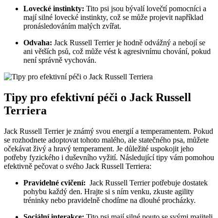
Lovecké instinkty:
‍Tito psi jsou bývalí lovečtí pomocníci​ a
mají‌ silné lovecké instinkty, což se může projevit například
pronásledováním malých zvířat.
Odvaha:
Jack Russell Terrier je ⁤hodně odvážný a nebojí se
ani větších ⁣psů, což⁢ může vést k agresivnímu chování,‌ pokud
není správně vychován.
Tipy‌ pro efektivní péči o ⁤Jack⁤ Russell
Terriera
Jack Russell Terrier je známý svou energií a temperamentem. Pokud
se rozhodnete adoptovat tohoto malého, ale statečného psa, můžete
očekávat živý a hravý temperament. ​Je důležité uspokojit jeho⁢
potřeby fyzického i⁢ duševního vyžití. Následující tipy vám pomohou
efektivně pečovat o svého Jack Russell Terriera:
Pravidelné cvičení:
‌ Jack Russell Terrier potřebuje⁣ dostatek⁣
pohybu každý den. Hrajte si⁣ s ním venku, zkuste agility
tréninky nebo pravidelně chodíme na dlouhé procházky.
Sociální interakce:
Tito psi ⁣mají silné⁢ pouto se svými majiteli