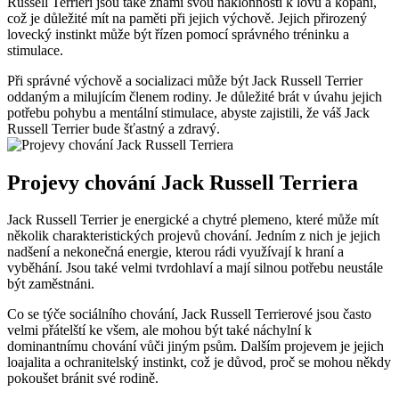
Russell Terrieři jsou také známí svou náklonností ⁢k lovu a kopání,
což je důležité mít na paměti při jejich výchově. Jejich přirozený
lovecký instinkt může být řízen pomocí správného tréninku a
stimulace.
Při ⁤správné výchově a socializaci může ​být Jack Russell Terrier‌
oddaným a milujícím členem rodiny. Je důležité brát v úvahu jejich
potřebu⁣ pohybu a mentální stimulace, abyste zajistili, ⁣že váš Jack
Russell Terrier bude šťastný a zdravý.
Projevy chování⁢ Jack‌ Russell Terriera
Jack ​Russell Terrier je energické ‌a chytré plemeno, které může mít
několik charakteristických projevů‌ chování. Jedním z nich je jejich
nadšení a nekonečná energie,⁤ kterou rádi využívají k hraní a
vyběhání. Jsou také velmi tvrdohlaví a mají ⁣silnou potřebu neustále
být zaměstnáni.
Co se týče sociálního chování, Jack Russell Terrierové jsou často
velmi přátelští ke všem, ale mohou být také náchylní k
⁤dominantnímu chování vůči jiným psům. ‌Dalším projevem je jejich
⁣loajalita a‌ ochranitelský instinkt, což je ⁢důvod, proč ‍se‍ mohou někdy​
pokoušet bránit své rodině.