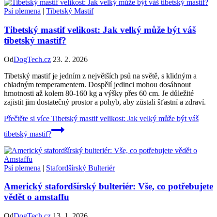
Psí plemena
|
Tibetský Mastif
Tibetský mastif velikost: Jak velký může být váš
tibetský mastif?
Od
DogTech.cz
23. 2. 2026
Tibetský mastif je jedním z největších psů na světě, s klidným a
chladným temperamentem. Dospělí jedinci mohou dosáhnout
hmotnosti až kolem 80-160 kg a výšky přes 60 cm. Je důležité
zajistit jim dostatečný prostor a pohyb, aby zůstali šťastní a zdraví.
Přečtěte si více
Tibetský mastif velikost: Jak velký může být váš
tibetský mastif?
Psí plemena
|
Stafordšírský Bulteriér
Americký stafordšírský bulteriér: Vše, co potřebujete
vědět o amstaffu
Od
DogTech.cz
13. 1. 2026