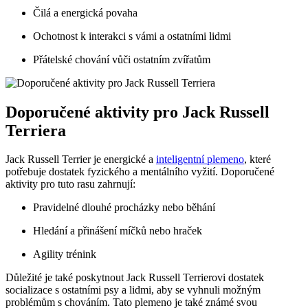
Čilá a energická povaha
Ochotnost k interakci s vámi a ostatními lidmi
Přátelské chování vůči ostatním zvířatům
Doporučené aktivity pro Jack Russell
Terriera
Jack Russell Terrier je energické a
inteligentní plemeno
, které
potřebuje dostatek fyzického a mentálního vyžití. Doporučené‍
aktivity⁤ pro tuto rasu zahrnují:
Pravidelné‍ dlouhé procházky ⁢nebo běhání
Hledání a ⁤přinášení míčků nebo hraček
Agility trénink
Důležité je také poskytnout Jack Russell Terrierovi dostatek
‍socializace s ostatními psy a lidmi, aby se vyhnuli možným
problémům s chováním. Tato plemeno ⁤je také známé svou