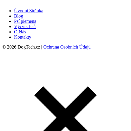
Úvodní Stránka
Blog
Psí plemena
Výcvik Psů
O Nás
Kontakty
© 2026 DogTech.cz |
Ochrana Osobních Údajů