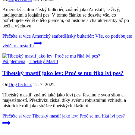
Americký stafordšírský bulteriér, známý jako Amstaff, je živý,
inteligentní a loajální pes. V tomto článku se dozvíte vše, co
potřebujete vědět o této plemeni, od historie a charakteristiky až po
péči a výchovu.
Přečtěte si více
Americký stafordšírský bulteriér: Vše, co potřebujete
vědět o amstaffu
Psí plemena
|
Tibetský Mastif
Tibetský mastif jako lev: Proč se mu říká lví pes?
Od
DogTech.cz
12. 7. 2025
Tibetský mastif, známý také jako leví pes, fascinuje svou silou a
majestátností. Přezdívku získal díky svému robustnímu vzhledu a
historické roli jako strážce tibetských klášterů.
Přečtěte si více
Tibetský mastif jako lev: Proč se mu říká lví pes?