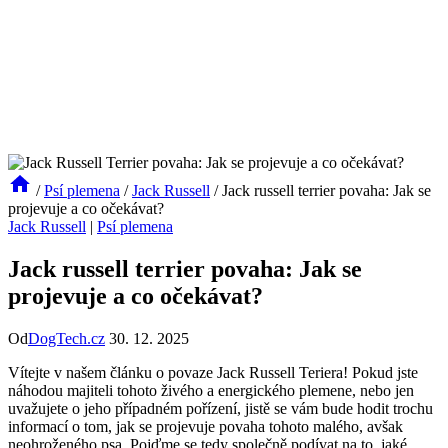
/
Psí plemena
/
Jack Russell
/
Jack russell terrier povaha: Jak se
projevuje a co očekávat?
Jack Russell
|
Psí plemena
Jack russell terrier povaha: Jak se
projevuje a co očekávat?
Od
DogTech.cz
30. 12. 2025
Vítejte v ‌našem článku o ⁣povaze Jack Russell Teriera! Pokud jste
náhodou​ majiteli tohoto živého a energického plemene, ‍nebo jen
uvažujete o jeho ‍případném pořízení, jistě se vám bude hodit​ trochu
informací o tom, jak se projevuje povaha tohoto malého, avšak
neohroženého psa. Pojďme se tedy společně podívat na to, jaké‌