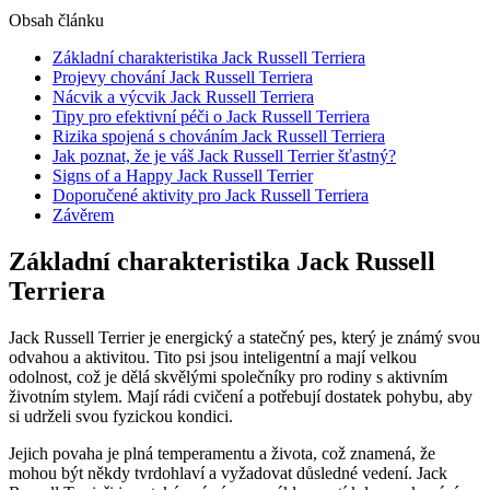
Obsah článku
Základní charakteristika Jack Russell Terriera
Projevy chování⁢ Jack‌ Russell Terriera
Nácvik a výcvik Jack Russell Terriera
Tipy‌ pro efektivní péči o ⁤Jack⁤ Russell Terriera
Rizika spojená s chováním⁣ Jack Russell Terriera
Jak poznat,‌ že je váš Jack Russell Terrier šťastný?
Signs of a Happy‌ Jack Russell Terrier
Doporučené aktivity pro Jack Russell Terriera
Závěrem
Základní charakteristika Jack Russell
Terriera
Jack Russell Terrier je energický a statečný pes, který je známý svou
odvahou a aktivitou. Tito psi jsou inteligentní ‌a mají velkou​
odolnost, což je⁤ dělá skvělými společníky pro rodiny s aktivním
životním⁢ stylem. Mají rádi cvičení a potřebují dostatek ‌pohybu, aby
si udrželi svou fyzickou kondici.
Jejich ​povaha je plná temperamentu‍ a‌ života, což znamená, že
mohou být někdy tvrdohlaví a vyžadovat důsledné vedení. Jack‌