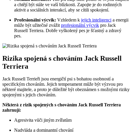
a chtějí být stále ve vaší blízkosti. ⁢Zapojte je do rodinných
aktivit a sociálních‌ interakcí, aby se cítili spokojení.
Profesionální výcvik:
Vzhledem k
jejich inteligenci
a⁢ energii
může být užitečné zvážit
profesionální výcvik
⁣pro Jack
Russell Terriera. Dobře vyškolený pes je​ šťastný a zdravý
pes.
Rizika spojená s chováním⁣ Jack Russell
Terriera
Jack Russell Terrieři jsou energičtí ‍psi s bohatou osobností ‌a
specifickým​ chováním. ​Jejich temperament může být výzvou pro
některé majitele, a proto je ​důležité být obeznámen s možnými⁤ riziky
spojenými⁣ s jejich chováním.
Některá z rizik spojených s chováním Jack Russell Terriera
zahrnují:
Agresivita vůči jiným zvířatům
Nadvláda a dominantní chování