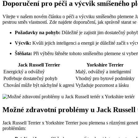
Doporučení pro‍ péči a výcvik ⁢smíšeného 
Vítejte v našem⁢ novém článku⁤ o péči a výcviku smíšeného plemene Jac
pestrou směs vlastností. Zde⁤ najdete doporučení, jak správně starat se
Požadavky na⁣ pohyb:
Důležité je zajistit jim dostatečný pohyb
Výcvik:
Kvůli jejich ⁢inteligenci a energii je důležité začít s v
Štěňata:
Při výběru štěněte tohoto​ smíšeného plemene si vyber
Jack Russell Terrier
Yorkshire Terrier
Energický a odvážný
Malý, odvážný a inteligentní
Potřebuje dostatečný pohyb
Vhodný pro bytové podmínky
Chování může⁤ být náchylné k agresi
Vyžaduje pozornost a lásku
Možné zdravotní problémy u Jack Russell t
Jack ‍Russell Terrier x Yorkshire Terrier jsou plemena s různými ‌gen
problémům: