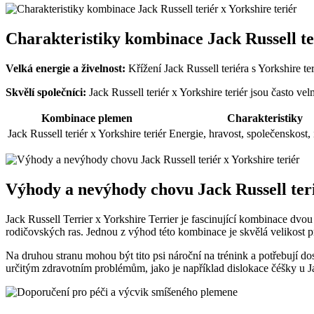
Charakteristiky kombinace Jack​ Russell ter
Velká energie ⁢a živelnost:
Křížení Jack Russell teriéra s Yorkshire teri
Skvělí ‌společníci:
⁣Jack Russell teriér x ⁤Yorkshire teriér jsou​ často vel
Kombinace plemen
Charakteristiky
Jack Russell teriér x Yorkshire teriér
Energie, ⁣hravost, společenskost,
Výhody a nevýhody chovu Jack Russell teri
Jack Russell Terrier x Yorkshire Terrier je fascinující⁣ kombinace dvo
rodičovských ras. Jednou z⁣ výhod ⁤této kombinace ‌je‌ skvělá velikost
Na druhou stranu mohou být tito psi nároční na trénink​ a‍ potřebují dos
určitým‍ zdravotním problémům, jako je‌ například dislokace čéšky u Jack