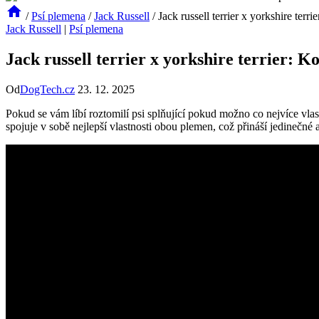
/
Psí plemena
/
Jack Russell
/
Jack russell terrier x yorkshire te
Jack Russell
|
Psí plemena
Jack russell terrier x yorkshire terrier:
Od
DogTech.cz
23. 12. 2025
Pokud se vám líbí roztomilí psi splňující pokud ‌možno co nejvíce ​vla
spojuje​ v sobě nejlepší vlastnosti ‍obou plemen, což přináší jedinečné a