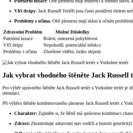
Patelární luxace
: Obě ‍plemena mají tendenci k tomuto stavu, k
Vlčí ​drápy
: Jack Russell⁣ Teriéři jsou‍ často postiženi růstem n
Problémy s očima
: Obě plemena mají ‍sklon k očním problémům
Zdravotní Problém
Možné ​Důsledky
Patelární luxace
Bolest, omezená‌ pohyblivost
Vlčí drápy
Nepohodlí, potenciální infekce
Problémy s očima
Zhoršené ‌vidění, riziko slepoty
Jak vybrat⁣ vhodného⁣ štěněte Jack Russell t
Pro výběr správného štěněte Jack Russell teriér⁣ x Yorkshire teriér je ⁢důl
stimulaci.
Při výběru štěněte kombinovaného plemene Jack Russell teriér x⁢ Yorkshi
Charakter:
Zajistěte‍ si, že štěně má správnou kombinaci chara
Zdraví:
Zkontrolujte zdravotní stav rodičů a historii genetick