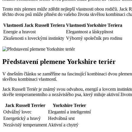
Tento mix plemen může zdědit nejlepší vlastnosti‍ obou rodičů. Jack Ru
těchto dvou psů může přinést ⁣do vašeho života skvělou kombinaci char
Vlastnosti Jack Russell Teriera
Vlastnosti Yorkshire Teriera
Energie a ​hravost
Elegantnost a ‍láskyplnost
Zkušenosti s loveckými instinkty
Výborný⁣ společník pro rodinu
Představení plemene Yorkshire teriér
V dnešním článku ‍se ⁤zaměříme ⁣na fascinující kombinaci dvou ‌plemen 
skvělou kombinaci⁣ vlastností.
Jack Russell Teriér je známý svou odvahou, energií a lovcem instinkt
skvěle temperamentního a nezávislého psa, který miluje aktivní životní
Jack Russell Terrier
Yorkshire​ Terier
Odvážný lovec
Elegantní a​ inteligentní
Energetický a hravý
Hedvábná srst
Nezávislý temperament
Aktivní a chytrý