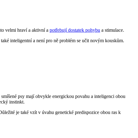
to velmi ​hraví a aktivní a
potřebují dostatek​ pohybu
a stimulace.
 také inteligentní⁣ a není pro ně problém se ⁢učit ⁤novým kouskům.
to smíšené psy mají obvykle energickou ​povahu a inteligenci ⁤obou
cký instinkt.
ůležité ​je také ‌vzít‍ v úvahu genetické predispozice obou ras k