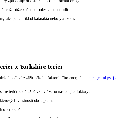
terý způsobuje dislokaci či ‌posun‌ kolenní čéšky.
ehtů, což může způsobit bolest a ​nepohodlí.
, jako je ⁢například katarakta nebo glaukom.
eriér x Yorkshire teriér
ežité ⁢pečlivě zvážit několik faktorů. Tito⁢ energičtí a ⁣
inteligentní psi j
re teriér je důležité vzít v úvahu následující faktory:
kterových ⁤vlastností obou plemen.
ých onemocnění.