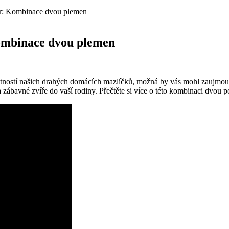
rrier: Kombinace dvou plemen
 Kombinace dvou plemen
stností našich ⁢drahých domácích ​mazlíčků, možná by vás mohl zaujmout 
 zábavné zvíře ⁣do vaší rodiny. Přečtěte si více o této kombinaci dvou popu