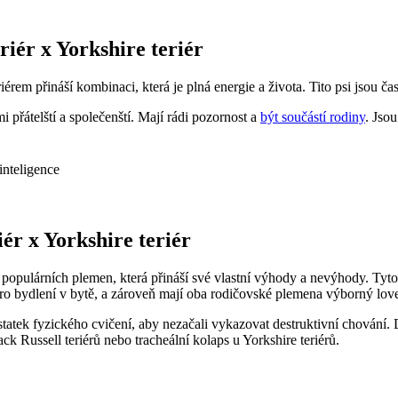
iér⁢ x Yorkshire teriér
érem přináší kombinaci, která je plná energie a života. ⁤Tito psi jsou ‌čas
mi přátelští ‍a společenští. ⁣Mají rádi‍ pozornost a
být součástí rodiny
. Jsou
 inteligence
ér x Yorkshire teriér
u populárních plemen,⁢ která⁢ přináší své vlastní výhody a nevýhody. Ty
 pro bydlení v ⁤bytě, a zároveň mají oba rodičovské plemena výborný love
tatek fyzického cvičení, aby ⁣nezačali ⁤vykazovat destruktivní chování. ​D
 Russell⁣ teriérů nebo⁣ tracheální kolaps⁤ u Yorkshire ⁤teriérů.