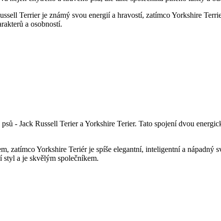
ssell⁣ Terrier je známý ⁤svou energií a hravostí, zatímco Yorkshire Terr
akterů a ​osobností.
psů ‍- Jack Russell Terier a Yorkshire Terier.‍ Tato spojení dvou ‍energ
em, zatímco Yorkshire Teriér je spíše elegantní, inteligentní a nápad
 styl⁢ a je⁤ skvělým společníkem.