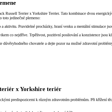
plemene
k Russell Terrier x Yorkshire Terrier. Tato⁤ kombinace​ dvou energickýc
 o toto jedinečné plemeno:
 a aktivitu.⁣ Pravidelné ⁣procházky, hraní venku a mentální‍ stimulace jso
ýcvikem co nejdříve. Trpělivost, pozitivní posilování a konzistence jsou k
te‌ důvěryhodného chovatele a dejte pozor na možné zdravotní ​problém
eriér x Yorkshire teriér
etickými predispozicemi k různým ⁤zdravotním problémům. Při křížení ⁣t