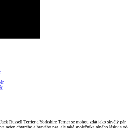
r
iér
ér
ack Russell Terrier a Yorkshire Terrier se mohou zdát ‍jako skvělý pár. 
nejen ⁢chytrého a hravého psa, ⁣ale také společníka plného⁢ lásky a od