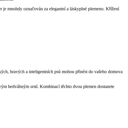
ier je mnohdy označován⁤ za ‌elegantní a láskyplné plemeno. Křížení
ických, ⁣hravých a‌ inteligentních psů mohou⁤ přinést do vašeho domova
ný svým hedvábným srstí. Kombinací těchto dvou plemen dostanete