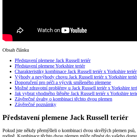
Obsah článku
Představení ‍plemene Jack​ Russell teriér
Představení plemene Yorkshire teriér
Charakteristiky kombinace Jack​ Russell teriér⁢ x Yorkshire teriér
Výhody a nevýhody chovu Jack Russell teriér x Yorkshire terié
Doporučení pro‍ péči a výcvik ⁢smíšeného plemene
Možné zdravotní problémy u Jack Russell teriér x Yorkshire ter
Jak vybrat⁣ vhodného⁣ štěněte Jack Russell teriér x Yorkshire teri
Závěrečné úvahy o⁤ kombinaci těchto dvou ‌plemen
Závěrečné⁣ poznámky
Představení ‍plemene Jack​ Russell teriér
Pokud jste někdy přemýšleli‍ o kombinaci dvou skvělých ​plemen psů, J
rodině. ‍Kombinace ⁣těchto dvou plemen může přinést do vašeho domova 