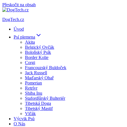
Přeskočit na obsah
DogTech.cz
Úvod
Psí plemena
Akita
Belgický Ovčák
Boloňský Psík
Border Kolie
Corgi
Francouzský Buldoček
Jack Russell
Maďarský Ohař
Pomerian
Retrívr
Shiba Inu
Stafordšírský Bulteriér
Tibetská Doga
Tibetský Mastif
Vlčák
Výcvik Psů
O Nás