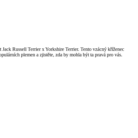
Jack Russell⁤ Terrier x Yorkshire Terrier. ⁢Tento vzácný kříženec
lárních plemen⁢ a zjistěte, ‍zda by⁢ mohla‍ být ta ⁢pravá‍ pro vás.