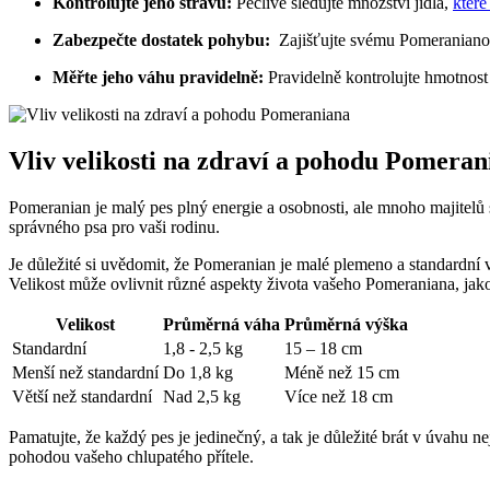
Kontrolujte jeho stravu:
Pečlivě sledujte množství jídla,
které
Zabezpečte dostatek pohybu:
‍ Zajišťujte svému Pomeranianov
Měřte jeho váhu pravidelně:
Pravidelně kontrolujte hmotnost
Vliv velikosti na zdraví a‌ pohodu Pomera
Pomeranian je malý pes ‌plný ​energie a osobnosti, ale mnoho majitelů 
správného psa pro vaši rodinu.
Je důležité si ⁣uvědomit, že Pomeranian je malé plemeno a standardní vel
‌Velikost může ovlivnit různé aspekty života‍ vašeho Pomeraniana, jako j
Velikost
Průměrná váha
Průměrná výška
Standardní
1,8 ‍- 2,5 kg
15 – 18 cm
Menší než standardní
Do 1,8 kg
Méně než‍ 15 cm
Větší než standardní
Nad 2,5 kg
Více než 18 ⁢cm
Pamatujte, že každý pes je jedinečný, a tak je​ důležité brát v úvahu n
pohodou vašeho chlupatého přítele.