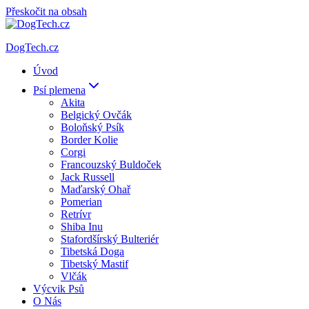
Přeskočit na obsah
DogTech.cz
Úvod
Psí plemena
Akita
Belgický Ovčák
Boloňský Psík
Border Kolie
Corgi
Francouzský Buldoček
Jack Russell
Maďarský Ohař
Pomerian
Retrívr
Shiba Inu
Stafordšírský Bulteriér
Tibetská Doga
Tibetský Mastif
Vlčák
Výcvik Psů
O Nás