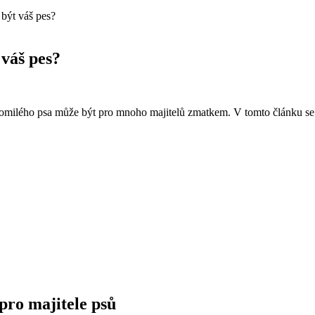
být váš pes?
 váš pes?
oztomilého psa může být pro mnoho ⁢majitelů zmatkem. V tomto článku se 
ro​ majitele psů