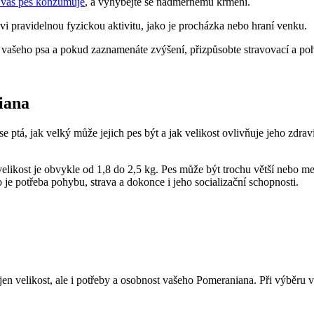
 váš pes konzumuje
, a ⁤vyhýbejte se nadměrnému krmení.
i pravidelnou fyzickou‍ aktivitu, jako je ⁣procházka nebo hraní venku.
 vašeho psa a pokud ⁢zaznamenáte zvýšení, přizpůsobte stravovací a po
niana
se ptá, jak velký může jejich pes⁤ být a jak velikost ovlivňuje jeho zdr
ikost⁢ je⁤ obvykle od 1,8 do 2,5 kg. Pes ‌může být trochu​ větší nebo menš
e‍ potřeba pohybu, strava⁣ a dokonce i ⁢jeho socializační⁤ schopnosti.
ejen velikost, ale i‌ potřeby a osobnost vašeho Pomeraniana. Při výběru 