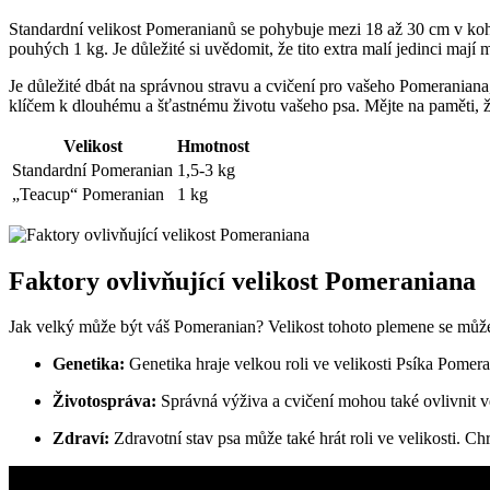
Standardní velikost Pomeranianů se pohybuje mezi 18 až 30 cm v kohout
pouhých 1 kg. Je důležité si uvědomit,​ že tito extra malí jedinci maj
Je důležité‌ dbát na správnou stravu a cvičení pro vašeho Pomeraniana
klíčem k dlouhému a šťastnému životu vašeho psa. Mějte na paměti,​ že
Velikost
Hmotnost
Standardní Pomeranian
1,5-3 kg
„Teacup“ Pomeranian
1‌ kg
Faktory ovlivňující velikost Pomeraniana
Jak velký může být ‌váš Pomeranian? Velikost tohoto plemene se může 
Genetika:
Genetika hraje velkou roli ve velikosti Psíka⁤ Pomera
Životospráva:
Správná výživa a⁤ cvičení mohou také ovlivnit v
Zdraví:
‍Zdravotní stav psa ⁢může také hrát roli ve velikosti. 