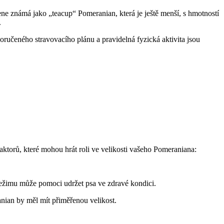
ne známá jako „teacup“ Pomeranian, ‌která je ještě menší, s⁤ hmotností
.
učeného stravovacího plánu a⁢ pravidelná fyzická ⁣aktivita jsou
faktorů, které mohou hrát roli ve velikosti vašeho Pomeraniana:
režimu⁤ může pomoci udržet psa ve zdravé kondici.
nian by měl mít přiměřenou velikost.