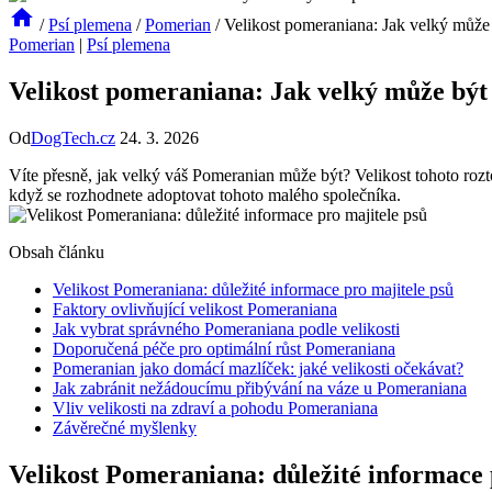
/
Psí plemena
/
Pomerian
/
Velikost pomeraniana: Jak velký může 
Pomerian
|
Psí plemena
Velikost pomeraniana: Jak velký může být
Od
DogTech.cz
24. 3. 2026
Víte ‍přesně, jak velký váš Pomeranian může‌ být? Velikost tohoto ​r
když se ⁢rozhodnete adoptovat tohoto malého společníka.
Obsah článku
Velikost Pomeraniana: důležité informace pro​ majitele psů
Faktory ovlivňující velikost Pomeraniana
Jak vybrat správného Pomeraniana podle velikosti
Doporučená péče pro optimální růst Pomeraniana
Pomeranian jako‌ domácí mazlíček: jaké velikosti očekávat?
Jak zabránit⁤ nežádoucímu přibývání na váze u Pomeraniana
Vliv velikosti na zdraví a‌ pohodu Pomeraniana
Závěrečné myšlenky
Velikost Pomeraniana: důležité informace p