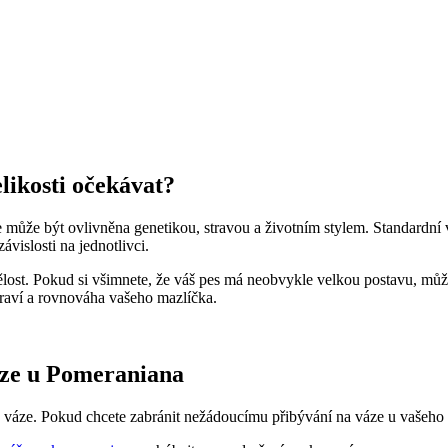
likosti očekávat?
e může být ovlivněna genetikou, ‌stravou a životním stylem. Standardní
ávislosti na jednotlivci.
spělost. Pokud si všimnete, že váš pes má neobvykle velkou postavu, m
zdraví ⁣a rovnováha vašeho mazlíčka.
áze u Pomeraniana
né váze. Pokud chcete zabránit nežádoucímu přibývání⁢ na váze u vašeho‍ 