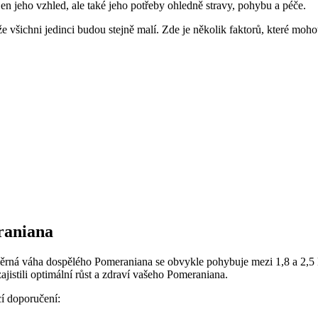
jen ⁢jeho vzhled, ale ‌také jeho potřeby ohledně stravy, pohybu a péče.
šichni jedinci ​budou stejně ⁤malí. Zde je několik⁣ faktorů, které moho
raniana
rná váha⁤ dospělého Pomeraniana ⁣se obvykle pohybuje⁣ mezi 1,8 a 2,5 kg.
ajistili optimální růst a zdraví vašeho Pomeraniana.
cí doporučení: