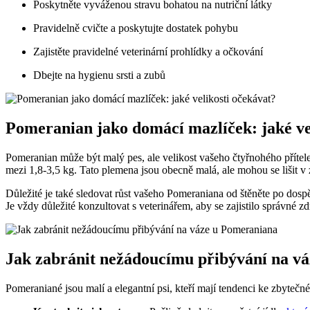
Poskytněte vyváženou⁤ stravu bohatou na nutriční látky
Pravidelně cvičte a poskytujte dostatek ⁣pohybu
Zajistěte pravidelné veterinární prohlídky a očkování
Dbejte na hygienu srsti a ‍zubů
Pomeranian jako‌ domácí mazlíček: jaké ve
Pomeranian může být malý pes, ale velikost vašeho čtyřnohého přítel
mezi 1,8-3,5 kg. Tato plemena jsou ​obecně malá,‍ ale mohou se lišit v z
Důležité je také sledovat⁣ růst vašeho Pomeraniana od štěněte po‌ do
Je vždy důležité ‌konzultovat s veterinářem, aby se zajistilo‌ správné 
Jak zabránit⁤ nežádoucímu přibývání na v
Pomeraniané jsou malí a elegantní psi, kteří mají tendenci‌ ke ⁤zbyteč