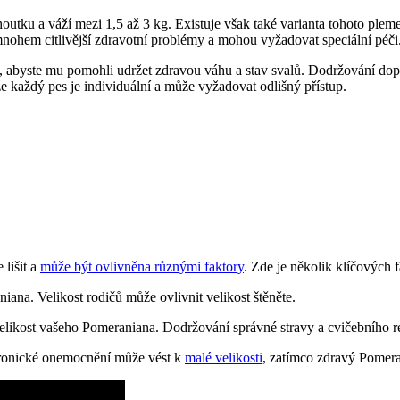
ku a váží mezi⁢ 1,5 až 3 kg. Existuje však také varianta ​tohoto pleme
í mnohem citlivější zdravotní problémy a mohou vyžadovat speciální péči
, abyste mu pomohli udržet zdravou váhu a stav svalů. Dodržování dopor
 každý pes je individuální a může vyžadovat odlišný‍ přístup.
lišit a
může být ovlivněna různými faktory
. Zde je několik klíčových 
niana. Velikost rodičů může ovlivnit velikost štěněte.
elikost ‌vašeho ⁣Pomeraniana. Dodržování správné stravy a ‌cvičebního‍ 
Chronické onemocnění může vést‌ k
malé velikosti
, zatímco zdravý Pomera