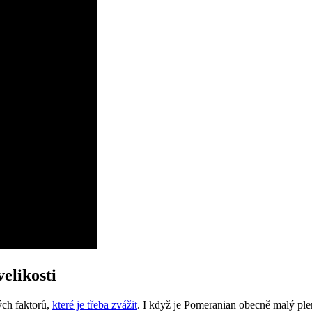
elikosti
ých faktorů,
které je třeba zvážit
.‌ I když je Pomeranian obecně malý pleme