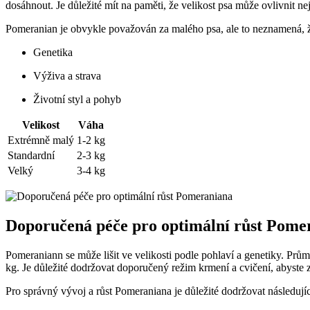
dosáhnout. Je důležité mít na paměti, že velikost ​psa může⁣ ovlivnit ne
Pomeranian je obvykle⁣ považován za malého psa, ale to neznamená, že v
Genetika
Výživa ‌a strava
Životní styl a pohyb
Velikost
Váha
Extrémně malý
1-2 kg
Standardní
2-3 kg
Velký
3-4 kg
Doporučená péče pro optimální růst Pome
Pomeraniann se může lišit ‌ve velikosti podle pohlaví a genetiky. Průmě
kg. Je důležité dodržovat doporučený režim krmení a cvičení, abyste z
Pro správný vývoj a růst Pomeraniana je ⁤důležité dodržovat následují