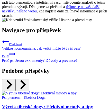
rádi tuto plemenitou a inteligentní rasu, jistě oceníte znalosti o jejím
původu a vývoji. Děkujeme za přečtení a
těšíme se na vaši další
návštěvu našeho webu
, kde najdete další zajímavé informace o psích
rasách.
Navigace pro příspěvek
Předchozí
Velikost pomeraniana: Jak velký může být váš pes?
Další
Proč psi žerou exkrementy? Důvody a prevence!
Podobné příspěvky
Psí plemena
|
Tibetská Doga
Výcvik tibetské dogy: Efektivní metody a tipy