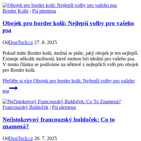
Border Kolie
|
Psí plemena
Obojek pro border kolii: Nejlepší volby pro vašeho
psa
Od
DogTech.cz
27. 8. 2025
Pokud máte Border kolii, možná se ptáte, jaký obojek je ten nejlepší.
Existuje několik možností, které mohou být ideální pro vašeho psa.
V tomto článku se podíváme na některé z nejlepších volb pro obojek
pro Border kolii.
Přečtěte si více
Obojek pro border kolii: Nejlepší volby pro vašeho
psa
Francouzský Buldoček
|
Psí plemena
Nečistokrevný francouzský buldoček: Co to
znamená?
Od
DogTech.cz
20. 7. 2025