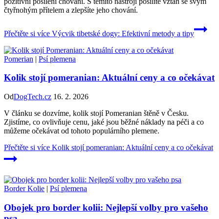
pozitivní posílení chování. S těmito nástroji posílíte vztah se svým
čtyřnohým přítelem a zlepšíte jeho chování.
Přečtěte si více
Výcvik tibetské dogy: Efektivní metody a tipy
Pomerian
|
Psí plemena
Kolik stojí pomeranian: Aktuální ceny a co očekávat
Od
DogTech.cz
16. 2. 2026
V článku se dozvíme, kolik stojí Pomeranian štěně v Česku.
Zjistíme, co ovlivňuje cenu, jaké jsou běžné náklady na péči a co
můžeme očekávat od tohoto populárního plemene.
Přečtěte si více
Kolik stojí pomeranian: Aktuální ceny a co očekávat
Border Kolie
|
Psí plemena
Obojek pro border kolii: Nejlepší volby pro vašeho
psa