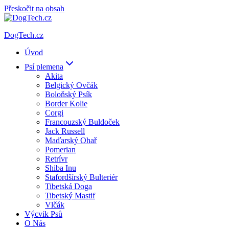
Přeskočit na obsah
DogTech.cz
Úvod
Psí plemena
Akita
Belgický Ovčák
Boloňský Psík
Border Kolie
Corgi
Francouzský Buldoček
Jack Russell
Maďarský Ohař
Pomerian
Retrívr
Shiba Inu
Stafordšírský Bulteriér
Tibetská Doga
Tibetský Mastif
Vlčák
Výcvik Psů
O Nás