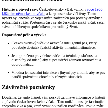
Historie a původ rasy:
Československý vlčák vznikl v
roce 1955
křížením německého ovčáka
a karpatoserbské vlčí feny. Tento
hybrid byl chován ve vojenských zařízeních pro potřeby armády a
pohraniční stráže. Postupem času se ale československý vlčák začal
stávat i oblíbeným společníkem pro rodinný život.
Doporučené péče a výcvik:
Československý vlčák je aktivní a inteligentní pes, který
potřebuje dostatek fyzické aktivity i mentální stimulace.
Je doporučeno pravidelné cvičení a trénink poslušnosti a
disciplíny od mládí, aby si pes udržel zdravou rovnováhu a
dobrou náladu.
Vhodná je i sociální interakce s jinými psy a lidmi, aby se pes
naučil správnému chování v různých situacích.
Závěrečné poznámky
Doufáme, že tento článek vám poskytl zajímavé informace o historii
a původu československého vlčáka. Tato unikátní rasa je fascinující
spojením vlka a psa, které vzniklo v našich končinách. Pokud máte