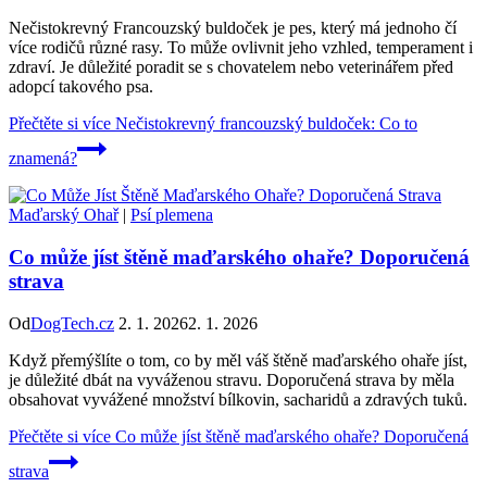
Nečistokrevný Francouzský buldoček je pes, který má jednoho čí
více rodičů různé rasy. To může ovlivnit jeho vzhled, temperament i
zdraví. Je důležité poradit se s chovatelem nebo veterinářem před
adopcí takového psa.
Přečtěte si více
Nečistokrevný francouzský buldoček: Co to
znamená?
Maďarský Ohař
|
Psí plemena
Co může jíst štěně maďarského ohaře? Doporučená
strava
Od
DogTech.cz
2. 1. 2026
2. 1. 2026
Když přemýšlíte o tom, co by měl váš štěně maďarského ohaře jíst,
je důležité dbát na vyváženou stravu. Doporučená strava by měla
obsahovat vyvážené množství bílkovin, sacharidů a zdravých tuků.
Přečtěte si více
Co může jíst štěně maďarského ohaře? Doporučená
strava