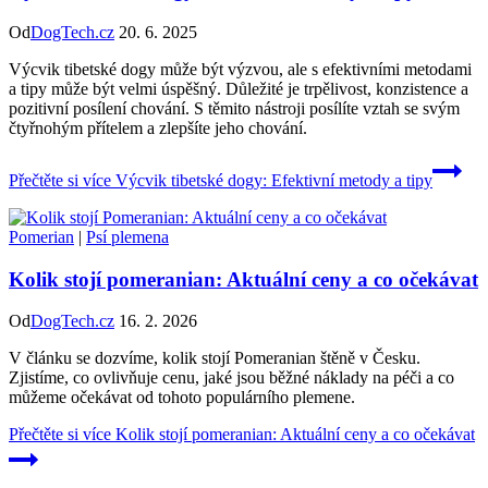
Od
DogTech.cz
20. 6. 2025
Výcvik tibetské dogy může být výzvou, ale s efektivními metodami
a tipy může být velmi úspěšný. Důležité je trpělivost, konzistence a
pozitivní posílení chování. S těmito nástroji posílíte vztah se svým
čtyřnohým přítelem a zlepšíte jeho chování.
Přečtěte si více
Výcvik tibetské dogy: Efektivní metody a tipy
Pomerian
|
Psí plemena
Kolik stojí pomeranian: Aktuální ceny a co očekávat
Od
DogTech.cz
16. 2. 2026
V článku se dozvíme, kolik stojí Pomeranian štěně v Česku.
Zjistíme, co ovlivňuje cenu, jaké jsou běžné náklady na péči a co
můžeme očekávat od tohoto populárního plemene.
Přečtěte si více
Kolik stojí pomeranian: Aktuální ceny a co očekávat