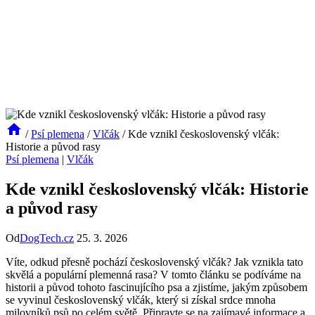
/
Psí plemena
/
Vlčák
/
Kde vznikl československý vlčák:
Historie a původ rasy
Psí plemena
|
Vlčák
Kde vznikl československý vlčák: Historie
a původ rasy
Od
DogTech.cz
25. 3. 2026
Víte, odkud přesně pochází československý vlčák? Jak vznikla tato
skvělá a populární plemenná rasa? V tomto článku se podíváme na
historii a původ tohoto fascinujícího psa a zjistíme, jakým způsobem
se vyvinul československý vlčák, který si získal srdce mnoha
milovníků psů po celém světě. Připravte se na zajímavé informace a