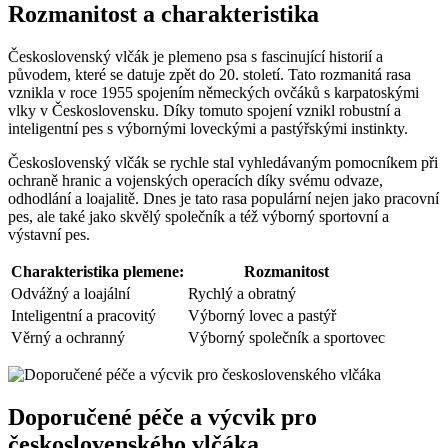
Rozmanitost a charakteristika
Československý vlčák je plemeno psa s fascinující historií a
původem, které se datuje zpět do 20. století. Tato rozmanitá rasa
vznikla v roce 1955 spojením německých ovčáků s karpatoskými
vlky v Československu. Díky tomuto spojení vznikl robustní a
inteligentní pes s výbornými loveckými a pastýřskými instinkty.
Československý vlčák se rychle stal vyhledávaným pomocníkem při
ochraně hranic a vojenských operacích díky svému odvaze,
odhodlání a loajalitě. Dnes je tato rasa populární nejen jako pracovní
pes, ale také jako skvělý společník a též výborný sportovní a
výstavní pes.
Charakteristika plemene:
Rozmanitost
Odvážný a loajální
Rychlý a obratný
Inteligentní a pracovitý
Výborný lovec a pastýř
Věrný a ochranný
Výborný společník a sportovec
Doporučené péče a výcvik pro
československého vlčáka