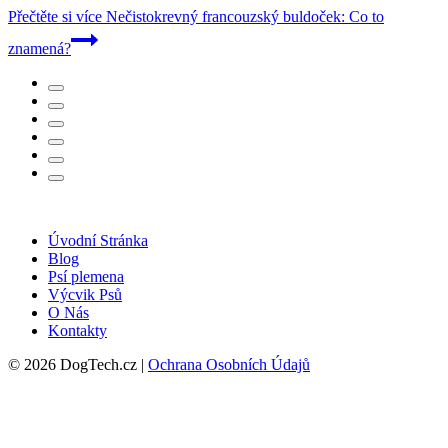
Přečtěte si více
Nečistokrevný francouzský buldoček: Co to
znamená?
Úvodní Stránka
Blog
Psí plemena
Výcvik Psů
O Nás
Kontakty
© 2026 DogTech.cz |
Ochrana Osobních Údajů