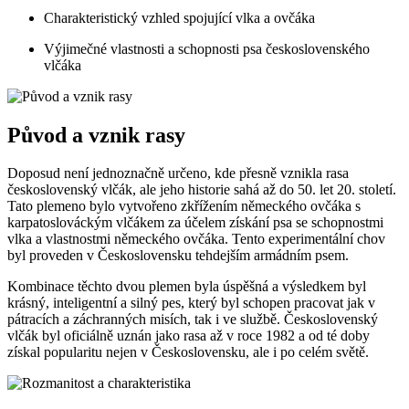
Charakteristický vzhled spojující vlka a ovčáka
Výjimečné vlastnosti a schopnosti psa československého
vlčáka
Původ a vznik rasy
Doposud není jednoznačně určeno, kde přesně vznikla rasa
československý vlčák, ale jeho historie sahá až do 50. let 20. století.
Tato plemeno bylo vytvořeno zkřížením německého ovčáka s
karpatoslováckým vlčákem za účelem získání psa se schopnostmi
vlka a vlastnostmi německého ovčáka. Tento experimentální chov
byl proveden v Československu tehdejším armádním psem.
Kombinace těchto dvou plemen byla úspěšná a výsledkem byl
krásný, inteligentní a silný pes, který byl schopen pracovat jak v
pátracích a záchranných misích, tak i ve službě. Československý
vlčák byl oficiálně uznán jako rasa až v roce 1982 a od té doby
získal popularitu nejen v Československu, ale i po celém světě.