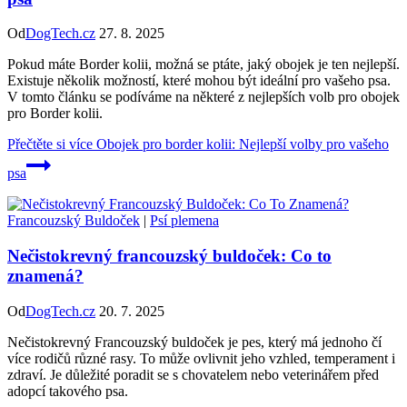
Od
DogTech.cz
27. 8. 2025
Pokud máte Border kolii, možná se ptáte, jaký obojek je ten nejlepší.
Existuje několik možností, které mohou být ideální pro vašeho psa.
V tomto článku se podíváme na některé z nejlepších volb pro obojek
pro Border kolii.
Přečtěte si více
Obojek pro border kolii: Nejlepší volby pro vašeho
psa
Francouzský Buldoček
|
Psí plemena
Nečistokrevný francouzský buldoček: Co to
znamená?
Od
DogTech.cz
20. 7. 2025
Nečistokrevný Francouzský buldoček je pes, který má jednoho čí
více rodičů různé rasy. To může ovlivnit jeho vzhled, temperament i
zdraví. Je důležité poradit se s chovatelem nebo veterinářem před
adopcí takového psa.