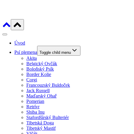
Úvod
Psí plemena
Toggle child menu
Akita
Belgický Ovčák
Boloňský Psík
Border Kolie
Corgi
Francouzský Buldoček
Jack Russell
Maďarský Ohař
Pomerian
Retrívr
Shiba Inu
Stafordšírský Bulteriér
Tibetská Doga
Tibetský Mastif
Vlčák