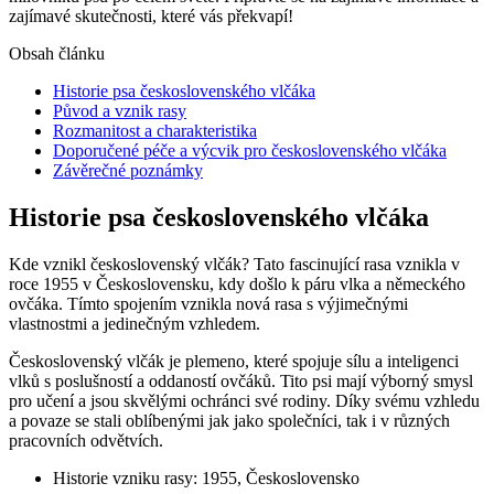
zajímavé skutečnosti, které vás překvapí!
Obsah článku
Historie psa československého vlčáka
Původ a vznik rasy
Rozmanitost a charakteristika
Doporučené péče a výcvik pro československého vlčáka
Závěrečné poznámky
Historie psa československého vlčáka
Kde vznikl československý vlčák? Tato fascinující rasa vznikla v
roce 1955 v Československu, kdy došlo k páru vlka a německého
ovčáka. Tímto spojením vznikla nová rasa s výjimečnými
vlastnostmi a jedinečným vzhledem.
Československý vlčák je plemeno, které spojuje sílu a inteligenci
vlků s poslušností a oddaností ovčáků. Tito psi mají výborný smysl
pro učení a jsou skvělými ochránci své rodiny. Díky svému vzhledu
a povaze se stali oblíbenými jak jako společníci, tak i v různých
pracovních odvětvích.
Historie vzniku rasy: 1955, Československo