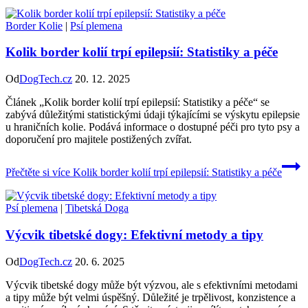
Border Kolie
|
Psí plemena
Kolik border kolií trpí epilepsií: Statistiky a péče
Od
DogTech.cz
20. 12. 2025
Článek „Kolik border kolií trpí epilepsií: Statistiky a péče“ se
zabývá důležitými statistickými údaji týkajícími se výskytu epilepsie
u hraničních kolie. Podává informace o dostupné péči pro tyto psy a
doporučení pro majitele postižených zvířat.
Přečtěte si více
Kolik border kolií trpí epilepsií: Statistiky a péče
Psí plemena
|
Tibetská Doga
Výcvik tibetské dogy: Efektivní metody a tipy
Od
DogTech.cz
20. 6. 2025
Výcvik tibetské dogy může být výzvou, ale s efektivními metodami
a tipy může být velmi úspěšný. Důležité je trpělivost, konzistence a