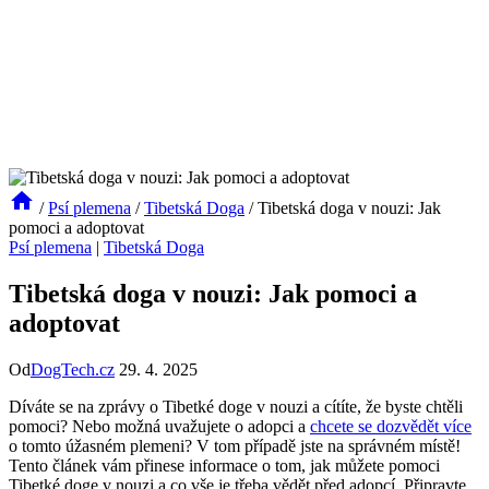
/
Psí plemena
/
Tibetská Doga
/
Tibetská doga v nouzi: Jak
pomoci a adoptovat
Psí plemena
|
Tibetská Doga
Tibetská doga v nouzi: Jak pomoci a
adoptovat
Od
DogTech.cz
29. 4. 2025
Díváte se na zprávy o Tibetké doge v nouzi a cítíte, že byste chtěli
pomoci? Nebo možná uvažujete o adopci a
chcete se dozvědět více
o tomto úžasném plemeni? V tom případě jste na správném místě!
Tento článek vám přinese informace o tom, jak můžete pomoci
Tibetké doge v nouzi a co vše je třeba vědět před adopcí. Připravte