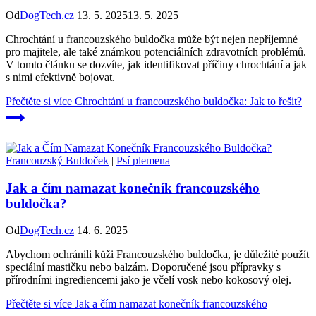
Od
DogTech.cz
13. 5. 2025
13. 5. 2025
Chrochtání u francouzského buldočka může být nejen nepříjemné
pro majitele, ale také známkou potenciálních zdravotních problémů.
V tomto článku se dozvíte, jak identifikovat příčiny chrochtání a jak
s nimi efektivně bojovat.
Přečtěte si více
Chrochtání u francouzského buldočka: Jak to řešit?
Francouzský Buldoček
|
Psí plemena
Jak a čím namazat konečník francouzského
buldočka?
Od
DogTech.cz
14. 6. 2025
Abychom ochránili kůži Francouzského buldočka, je důležité použít
speciální mastičku nebo balzám. Doporučené jsou přípravky s
přírodními ingrediencemi jako je včelí vosk nebo kokosový olej.
Přečtěte si více
Jak a čím namazat konečník francouzského