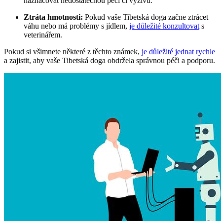
naznačovat nedostatečnou péči či výživu.
Ztráta hmotnosti:
Pokud vaše Tibetská doga začne ztrácet
váhu nebo má problémy s jídlem,
je důležité konzultovat
s
veterinářem.
Pokud si všimnete některé z těchto známek,
je důležité jednat rychle
a zajistit, aby vaše Tibetská doga obdržela správnou péči a podporu.