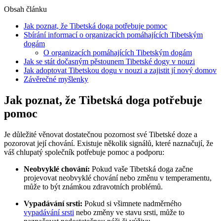
Obsah článku
Jak poznat, že Tibetská doga potřebuje pomoc
Sbírání informací o organizacích pomáhajících Tibetským
dogám
O organizacích pomáhajících Tibetským dogám
Jak se stát dočasným pěstounem Tibetské dogy v nouzi
Jak adoptovat Tibetskou dogu v nouzi a zajistit jí nový domov
Závěrečné myšlenky
Jak poznat, že Tibetská doga potřebuje
pomoc
Je důležité věnovat dostatečnou pozornost své Tibetské doze a
pozorovat její chování. Existuje několik signálů, které naznačují, že
váš chlupatý společník potřebuje pomoc a podporu:
Neobvyklé chování:
Pokud vaše Tibetská doga začne
projevovat neobvyklé chování nebo změnu v temperamentu,
může to být známkou zdravotních problémů.
Vypadávání srsti:
Pokud si všimnete nadměrného
vypadávání srsti
nebo změny ve stavu srsti, může to