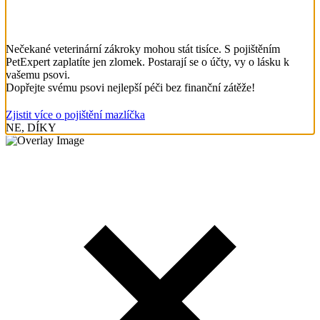
Nečekané veterinární zákroky mohou stát tisíce. S pojištěním
PetExpert zaplatíte jen zlomek. Postarají se o účty, vy o lásku k
vašemu psovi.
Dopřejte svému psovi nejlepší péči bez finanční zátěže!
Zjistit více o pojištění mazlíčka
NE, DÍKY