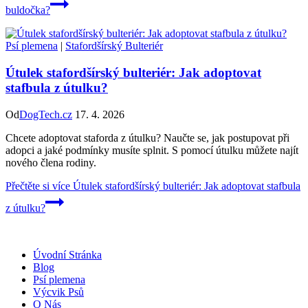
buldočka?
Psí plemena
|
Stafordšírský Bulteriér
Útulek stafordšírský bulteriér: Jak adoptovat
stafbula z útulku?
Od
DogTech.cz
17. 4. 2026
Chcete adoptovat staforda z útulku? Naučte se, jak postupovat při
adopci a jaké podmínky musíte splnit. S pomocí útulku můžete najít
nového člena rodiny.
Přečtěte si více
Útulek stafordšírský bulteriér: Jak adoptovat stafbula
z útulku?
Úvodní Stránka
Blog
Psí plemena
Výcvik Psů
O Nás