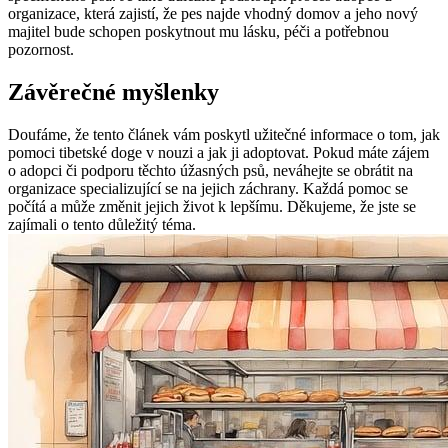
organizace, která zajistí, že pes najde vhodný domov a jeho nový
majitel bude schopen poskytnout mu lásku, péči a potřebnou
pozornost.
Závěrečné myšlenky
Doufáme, že tento článek vám poskytl užitečné informace o tom, jak
pomoci tibetské doge v nouzi a jak ji adoptovat. Pokud máte zájem
o adopci či podporu těchto úžasných psů, neváhejte se obrátit na
organizace specializující se na jejich záchrany. Každá pomoc se
počítá a může změnit jejich život k lepšímu. Děkujeme, že jste se
zajímali o tento důležitý téma.