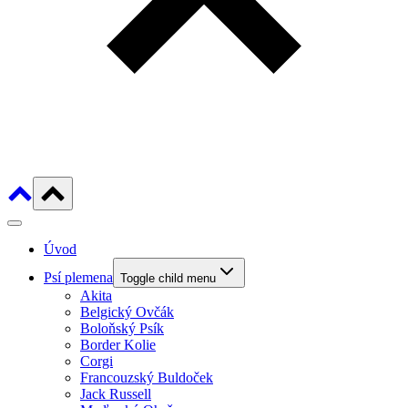
Úvod
Psí plemena
Toggle child menu
Akita
Belgický Ovčák
Boloňský Psík
Border Kolie
Corgi
Francouzský Buldoček
Jack Russell