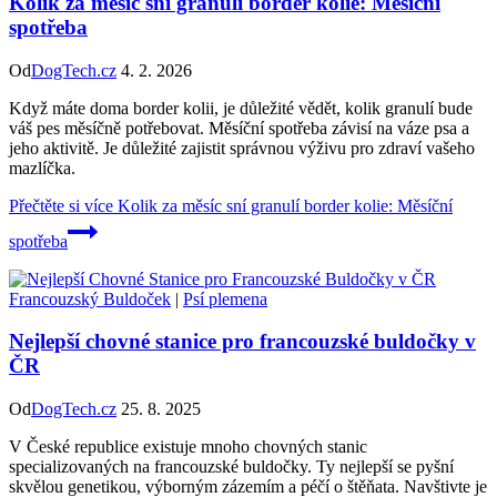
Kolik za měsíc sní granulí border kolie: Měsíční
spotřeba
Od
DogTech.cz
4. 2. 2026
Když máte doma border kolii, je důležité vědět, kolik granulí bude
váš pes měsíčně potřebovat. Měsíční spotřeba závisí na váze psa a
jeho aktivitě. Je důležité zajistit správnou výživu pro zdraví vašeho
mazlíčka.
Přečtěte si více
Kolik za měsíc sní granulí border kolie: Měsíční
spotřeba
Francouzský Buldoček
|
Psí plemena
Nejlepší chovné stanice pro francouzské buldočky v
ČR
Od
DogTech.cz
25. 8. 2025
V České republice existuje mnoho chovných stanic
specializovaných na francouzské buldočky. Ty nejlepší se pyšní
skvělou genetikou, výborným zázemím a péčí o štěňata. Navštivte je