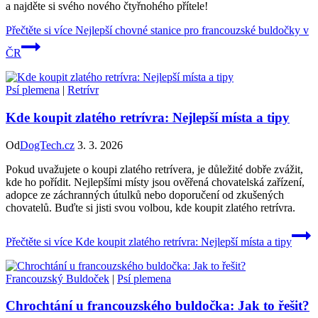
a najděte si svého nového čtyřnohého přítele!
Přečtěte si více
Nejlepší chovné stanice pro francouzské buldočky v
ČR
Psí plemena
|
Retrívr
Kde koupit zlatého retrívra: Nejlepší místa a tipy
Od
DogTech.cz
3. 3. 2026
Pokud uvažujete o koupi zlatého retrívera, je důležité dobře zvážit,
kde ho pořídit. Nejlepšími místy jsou ověřená chovatelská zařízení,
adopce ze záchranných útulků nebo doporučení od zkušených
chovatelů. Buďte si jisti svou volbou, kde koupit zlatého retrívra.
Přečtěte si více
Kde koupit zlatého retrívra: Nejlepší místa a tipy
Francouzský Buldoček
|
Psí plemena
Chrochtání u francouzského buldočka: Jak to řešit?