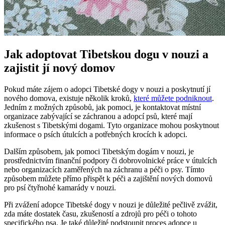
Jak adoptovat Tibetskou dogu v nouzi a
zajistit jí nový domov
Pokud máte zájem o adopci Tibetské dogy v nouzi a poskytnutí jí
nového domova, existuje několik kroků,
které můžete podniknout
.
Jedním z možných způsobů, jak pomoci, je kontaktovat místní
organizace zabývající se záchranou a adopcí psů, které mají
zkušenost s Tibetskými dogami. Tyto organizace mohou poskytnout
informace o psích útulcích a potřebných krocích k adopci.
Dalším způsobem, jak pomoci Tibetským dogám v nouzi, je
prostřednictvím finanční podpory či dobrovolnické práce v útulcích
nebo organizacích zaměřených na záchranu a péči o psy. Tímto
způsobem můžete přímo přispět k péči a zajištění nových domovů
pro psí čtyřnohé kamarády v nouzi.
Při zvážení adopce Tibetské dogy v nouzi je důležité pečlivě zvážit,
zda máte dostatek času, zkušeností a zdrojů pro péči o tohoto
specifického psa. Je také důležité podstoupit proces adopce u