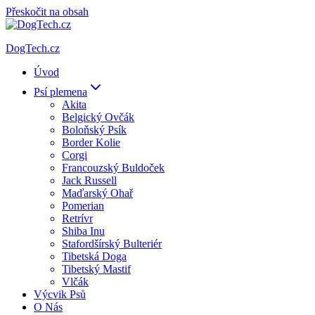
Přeskočit na obsah
DogTech.cz
Úvod
Psí plemena
Akita
Belgický Ovčák
Boloňský Psík
Border Kolie
Corgi
Francouzský Buldoček
Jack Russell
Maďarský Ohař
Pomerian
Retrívr
Shiba Inu
Stafordšírský Bulteriér
Tibetská Doga
Tibetský Mastif
Vlčák
Výcvik Psů
O Nás