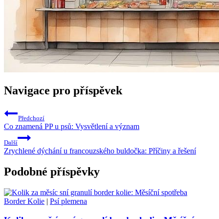
Navigace pro příspěvek
Předchozí
Co znamená PP u psů: Vysvětlení a význam
Další
Zrychlené dýchání u francouzského buldočka: Příčiny a řešení
Podobné příspěvky
Border Kolie
|
Psí plemena