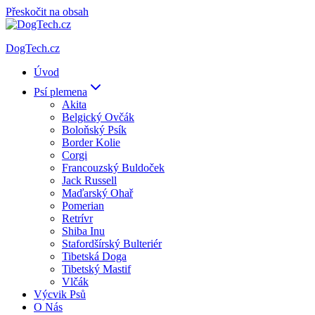
Přeskočit na obsah
DogTech.cz
Úvod
Psí plemena
Akita
Belgický Ovčák
Boloňský Psík
Border Kolie
Corgi
Francouzský Buldoček
Jack Russell
Maďarský Ohař
Pomerian
Retrívr
Shiba Inu
Stafordšírský Bulteriér
Tibetská Doga
Tibetský Mastif
Vlčák
Výcvik Psů
O Nás