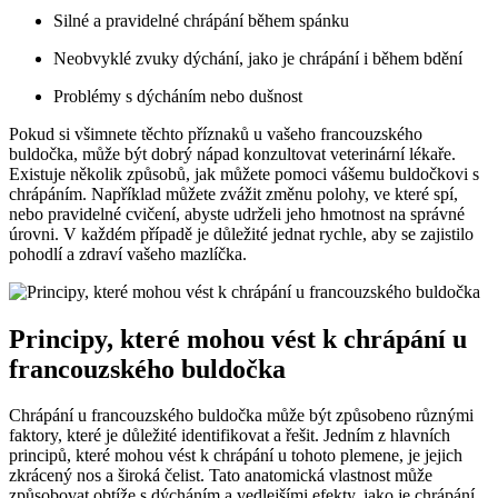
Silné a pravidelné chrápání během spánku
Neobvyklé zvuky dýchání, jako je chrápání i během bdění
Problémy s dýcháním nebo dušnost
Pokud si všimnete těchto příznaků u vašeho francouzského
buldočka, může být dobrý nápad konzultovat veterinární lékaře.
Existuje několik způsobů, jak můžete pomoci vášemu buldočkovi s
chrápáním. Například můžete zvážit změnu polohy, ve které spí,
nebo pravidelné cvičení, abyste udrželi jeho hmotnost na správné
úrovni. V každém případě je důležité jednat rychle, aby se zajistilo
pohodlí a zdraví vašeho mazlíčka.
Principy, které mohou vést k chrápání u
francouzského buldočka
Chrápání u francouzského buldočka může být způsobeno různými
faktory, které je důležité identifikovat a řešit. Jedním z hlavních
principů, které mohou vést k chrápání u tohoto plemene, je jejich
zkrácený nos a široká čelist. Tato anatomická vlastnost může
způsobovat obtíže s dýcháním a vedlejšími efekty, jako je chrápání.