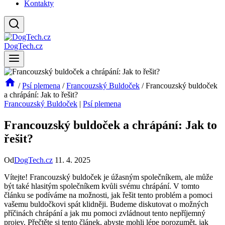
Kontakty
DogTech.cz
/
Psí plemena
/
Francouzský Buldoček
/
Francouzský buldoček
a chrápání: Jak to řešit?
Francouzský Buldoček
|
Psí plemena
Francouzský buldoček a chrápání: Jak to
řešit?
Od
DogTech.cz
11. 4. 2025
Vítejte! Francouzský buldoček je úžasným společníkem, ale může
být také hlasitým společníkem kvůli svému chrápání. V tomto
článku se podíváme na možnosti, jak řešit tento problém a pomoci
vašemu buldočkovi spát klidněji. Budeme diskutovat o možných
příčinách chrápání a jak mu pomoci zvládnout tento nepříjemný
projev. Přečtěte si tento článek, abyste mohli lépe porozumět, jak