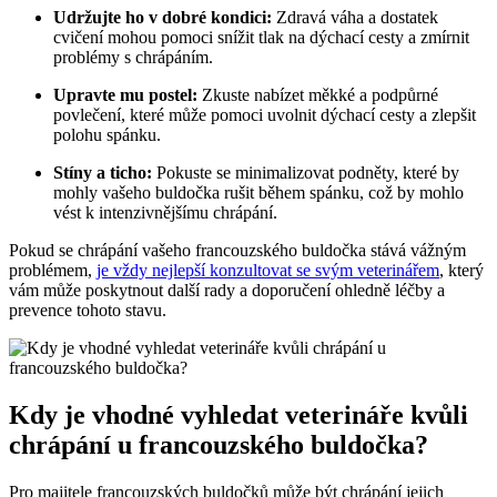
Udržujte ho v dobré kondici:
Zdravá váha a dostatek
cvičení mohou pomoci snížit tlak na dýchací cesty a zmírnit
problémy s chrápáním.
Upravte mu postel:
Zkuste nabízet měkké a podpůrné
povlečení, které může pomoci uvolnit dýchací cesty a zlepšit
polohu spánku.
Stíny a ticho:
Pokuste se minimalizovat podněty, které by
mohly vašeho buldočka rušit během spánku, což by mohlo
vést k intenzivnějšímu chrápání.
Pokud se chrápání vašeho francouzského buldočka stává vážným
problémem,
je vždy nejlepší konzultovat se svým veterinářem
, který
vám může poskytnout další rady a doporučení ohledně léčby a
prevence tohoto stavu.
Kdy je vhodné vyhledat veterináře kvůli
chrápání u francouzského buldočka?
Pro majitele francouzských buldočků může být chrápání jejich