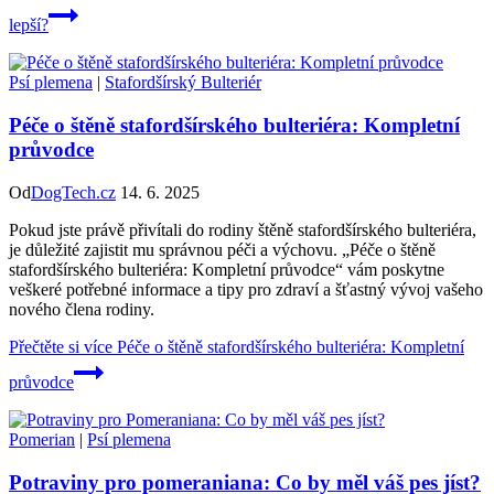
lepší?
Psí plemena
|
Stafordšírský Bulteriér
Péče o štěně stafordšírského bulteriéra: Kompletní
průvodce
Od
DogTech.cz
14. 6. 2025
Pokud jste právě přivítali do rodiny štěně stafordšírského bulteriéra,
je důležité zajistit mu správnou péči a výchovu. „Péče o štěně
stafordšírského bulteriéra: Kompletní průvodce“ vám poskytne
veškeré potřebné informace a tipy pro zdraví a šťastný vývoj vašeho
nového člena rodiny.
Přečtěte si více
Péče o štěně stafordšírského bulteriéra: Kompletní
průvodce
Pomerian
|
Psí plemena
Potraviny pro pomeraniana: Co by měl váš pes jíst?