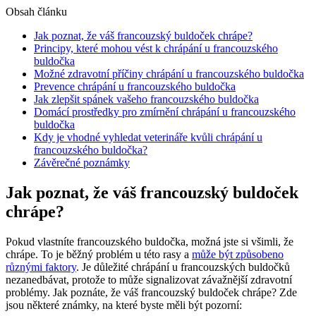
Obsah článku
Jak poznat, že váš francouzský buldoček chrápe?
Principy, které mohou vést k chrápání u francouzského
buldočka
Možné zdravotní příčiny chrápání u francouzského buldočka
Prevence chrápání u francouzského buldočka
Jak zlepšit spánek vašeho francouzského buldočka
Domácí prostředky pro zmírnění chrápání u francouzského
buldočka
Kdy je vhodné vyhledat veterináře kvůli chrápání u
francouzského buldočka?
Závěrečné poznámky
Jak poznat, že váš francouzský buldoček
chrápe?
Pokud vlastníte francouzského buldočka, možná jste si všimli, že
chrápe. To je běžný problém u této rasy a
může být způsobeno
různými faktory
. Je důležité chrápání u francouzských buldočků
nezanedbávat, protože to může signalizovat závažnější zdravotní
problémy. Jak poznáte, že váš francouzský buldoček chrápe? Zde
jsou některé známky, na které byste měli být pozorní: