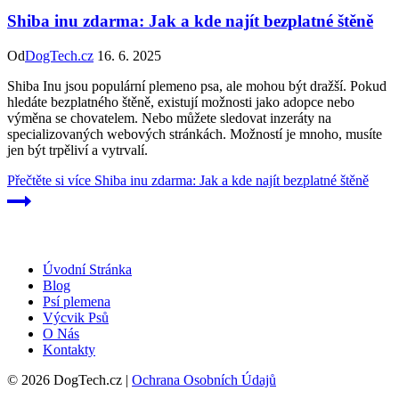
Shiba inu zdarma: Jak a kde najít bezplatné štěně
Od
DogTech.cz
16. 6. 2025
Shiba Inu jsou populární plemeno psa, ale mohou být dražší. Pokud
hledáte bezplatného štěně, existují možnosti jako adopce nebo
výměna se chovatelem. Nebo můžete sledovat inzeráty na
specializovaných webových stránkách. Možností je mnoho, musíte
jen být trpěliví a vytrvalí.
Přečtěte si více
Shiba inu zdarma: Jak a kde najít bezplatné štěně
Úvodní Stránka
Blog
Psí plemena
Výcvik Psů
O Nás
Kontakty
© 2026 DogTech.cz |
Ochrana Osobních Údajů