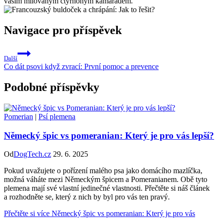
vaším milovaným čtyřnohým kamarádem.
Navigace pro příspěvek
Další
Co dát psovi když zvrací: První pomoc a prevence
Podobné příspěvky
Pomerian
|
Psí plemena
Německý špic vs pomeranian: Který je pro vás lepší?
Od
DogTech.cz
29. 6. 2025
Pokud uvažujete o pořízení malého psa jako domácího mazlíčka,
možná váháte mezi Německým špicem a Pomeranianem. Obě tyto
plemena mají své vlastní jedinečné vlastnosti. Přečtěte si náš článek
a rozhodněte se, který z nich by byl pro vás ten pravý.
Přečtěte si více
Německý špic vs pomeranian: Který je pro vás