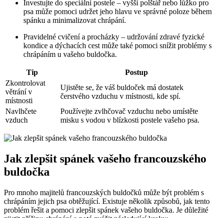
Investujte do speciální postele – vyšší polštář nebo lůžko pro
psa může pomoci udržet jeho hlavu ve správné poloze během
spánku a minimalizovat chrápání.
Pravidelné cvičení a procházky – udržování zdravé fyzické
kondice a dýchacích cest může také pomoci snížit problémy s
chrápáním u vašeho buldočka.
Tip
Postup
Zkontrolovat
Ujistěte se, že váš buldoček má dostatek
větrání v
čerstvého vzduchu v místnosti, kde spí.
místnosti
Navlhčete
Používejte zvlhčovač vzduchu nebo umístěte
vzduch
misku s vodou v blízkosti postele vašeho psa.
Jak zlepšit spánek vašeho francouzského
buldočka
Pro mnoho majitelů francouzských buldočků může být problém s
chrápáním jejich psa obtěžující. Existuje několik způsobů, jak tento
problém řešit a pomoci zlepšit spánek vašeho buldočka. Je důležité