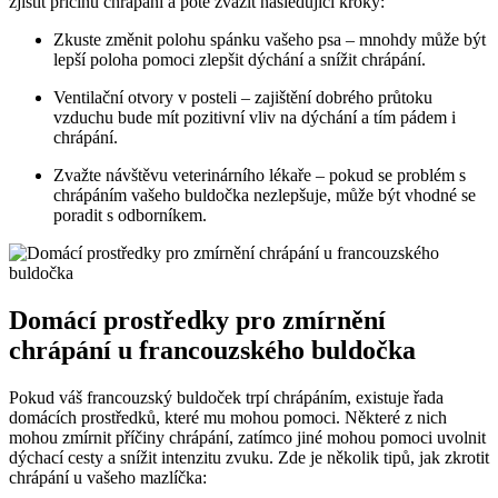
zjistit příčinu chrápání a poté zvážit následující kroky:
Zkuste změnit polohu spánku vašeho psa – mnohdy může být
lepší poloha pomoci zlepšit dýchání a snížit chrápání.
Ventilační otvory v posteli – zajištění dobrého průtoku
vzduchu bude mít pozitivní vliv na dýchání a tím pádem i
chrápání.
Zvažte návštěvu veterinárního lékaře – pokud se problém s
chrápáním vašeho buldočka nezlepšuje, může být vhodné se
poradit s odborníkem.
Domácí prostředky pro zmírnění
chrápání u francouzského buldočka
Pokud váš francouzský buldoček trpí chrápáním, existuje řada
domácích prostředků, které mu mohou pomoci. Některé z nich
mohou zmírnit příčiny chrápání, zatímco jiné mohou pomoci uvolnit
dýchací cesty a snížit intenzitu zvuku. Zde je několik tipů, jak zkrotit
chrápání u vašeho mazlíčka: