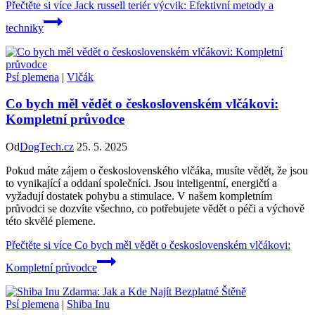
Přečtěte si více
Jack russell teriér výcvik: Efektivní metody a
techniky
Psí plemena
|
Vlčák
Co bych měl vědět o československém vlčákovi:
Kompletní průvodce
Od
DogTech.cz
25. 5. 2025
Pokud máte zájem o československého vlčáka, musíte vědět, že jsou
to vynikající a oddaní společníci. Jsou inteligentní, energičtí a
vyžadují dostatek pohybu a stimulace. V našem kompletním
průvodci se dozvíte všechno, co potřebujete vědět o péči a výchově
této skvělé plemene.
Přečtěte si více
Co bych měl vědět o československém vlčákovi:
Kompletní průvodce
Psí plemena
|
Shiba Inu