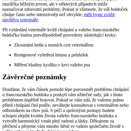
mazlíčka běžným jevem, ale v některých případech může
naznačovat zdravotní problémy. Pokud si všimnete, že váš buldoček
chrápe často nebo intenzivněji než obvykle,
měli byste zvážit
návštěvu veterináře
.
Při vyhledání veterináře kvůli chrápání u vašeho francouzského
buldočka budou pravděpodobně provedeny následující kroky:
Zkoumání hrdla a nosních cest veterinářem
Rentgenové vyšetření hrtanu a průdušek
Měření hladiny kyslíku v krvi vašeho psa
Závěrečné poznámky
Doufáme, že vám článek pomohl lépe porozumět problému chrápání
u francouzského buldoka a poskytl vám užitečné rady, jak s tímto
problémem úspěšně bojovat. Pokud se vám zdá, že vašemu psímu
příteli chrápání činí potíže, neváhejte konzultovat s veterinářem nebo
odborníkem na chov psů. S péčí a správnými postupy budete
schopni zlepšit kvalitu života vašeho francouzského buldoka a
vytvořit harmonický vztah plný radosti a lásky. Děkujeme za
přečtení a přejeme vám mnoho štěstí ve vašem společném životě s