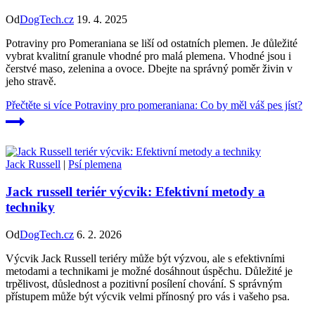
Od
DogTech.cz
19. 4. 2025
Potraviny pro Pomeraniana se liší od ostatních plemen. Je důležité
vybrat kvalitní granule vhodné pro malá plemena. Vhodné jsou i
čerstvé maso, zelenina a ovoce. Dbejte na správný poměr živin v
jeho stravě.
Přečtěte si více
Potraviny pro pomeraniana: Co by měl váš pes jíst?
Jack Russell
|
Psí plemena
Jack russell teriér výcvik: Efektivní metody a
techniky
Od
DogTech.cz
6. 2. 2026
Výcvik Jack Russell teriéry může být výzvou, ale s efektivními
metodami a technikami je možné dosáhnout úspěchu. Důležité je
trpělivost, důslednost a pozitivní posílení chování. S správným
přístupem může být výcvik velmi přínosný pro vás i vašeho psa.