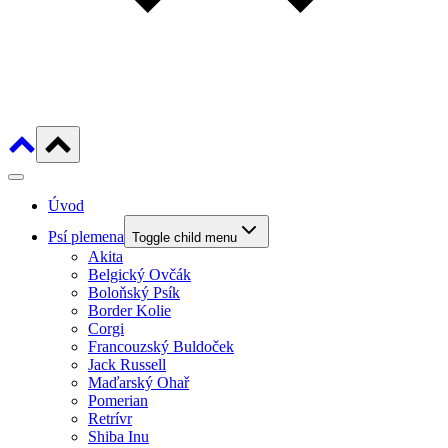
Úvod
Psí plemena
Toggle child menu
Akita
Belgický Ovčák
Boloňský Psík
Border Kolie
Corgi
Francouzský Buldoček
Jack Russell
Maďarský Ohař
Pomerian
Retrívr
Shiba Inu