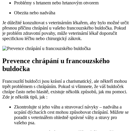
Problémy s hrtanem nebo hrtanovým otvorem
Obezita nebo nadváha
Je důležité konzultovat s veterinárním lékařem, aby bylo možné určit
přesnou příčinu chrápání u vašeho francouzského buldočka. Pokud
je problém zdravotní povahy, může veterinární lékař doporučit
specifickou léčbu nebo chirurgický zákrok.
Prevence chrápání u francouzského
buldočka
Francouzští buldočci jsou krásní a charismatický, ale někteří mohou
trpět problémem s chrápáním. Pokud si všimnete, že váš buldoček
chrápe často nebo hlasitě, existuje několik způsobů, jak mu pomoci.
Zde je několik tipů, jak :
Zkontrolujte si jeho váhu a stravovací návyky – nadváha a
ucpání dýchacích cest mohou způsobovat chrápání. Můžete se
poradit s veterinářem ohledně správné váhy a stravy pro
vašeho psa.