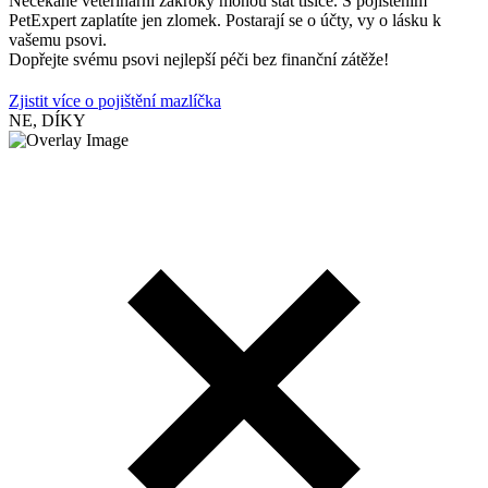
Nečekané veterinární zákroky mohou stát tisíce. S pojištěním
PetExpert zaplatíte jen zlomek. Postarají se o účty, vy o lásku k
vašemu psovi.
Dopřejte svému psovi nejlepší péči bez finanční zátěže!
Zjistit více o pojištění mazlíčka
NE, DÍKY