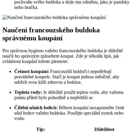
pochvalte svého buldoka a dejte mu odměnu, jako je pamlsky
nebo hračka.
Naučení francouzského buldoka
správnému koupání
Pro správnou hygienu vašeho francouzského buldoka je důležité
naučit ho správným způsobem koupat. Zde je několik tipů, jak
zvládnout koupání tohoto plemene:
Četnost koupání:
Francouzští buldočci nepotřebují
pravidelné koupele. Stačí je koupat jednou měsíčně, aby
udrželi svou kůži zdravou a lesklou.
Teplota vody:
Je důležité použít teplou vodu, aby vašemu
psímu příteli bylo pohodlně a nepřehřál se.
Čištění ušních boltců:
Během koupání nezapomeňte čistit
ušní boltce vašeho buldoka. Použijte speciální roztok nebo
vodu.
Tip:
Důležitost