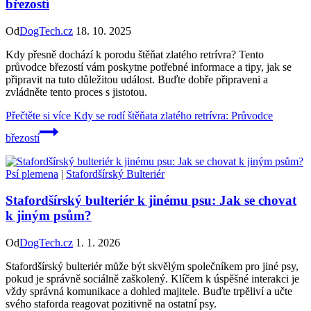
březostí
Od
DogTech.cz
18. 10. 2025
Kdy přesně dochází k porodu štěňat zlatého retrívra? Tento
průvodce březostí vám poskytne potřebné informace a tipy, jak se
připravit na tuto důležitou událost. Buďte dobře připraveni a
zvládněte tento proces s jistotou.
Přečtěte si více
Kdy se rodí štěňata zlatého retrívra: Průvodce
březostí
Psí plemena
|
Stafordšírský Bulteriér
Stafordšírský bulteriér k jinému psu: Jak se chovat
k jiným psům?
Od
DogTech.cz
1. 1. 2026
Stafordšírský bulteriér může být skvělým společníkem pro jiné psy,
pokud je správně sociálně zaškolený. Klíčem k úspěšné interakci je
vždy správná komunikace a dohled majitele. Buďte trpěliví a učte
svého staforda reagovat pozitivně na ostatní psy.