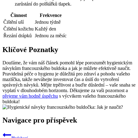
zarůstání do polštářků tlapek.
Činnost
Frekvence
Čištění uší
Jednou týdně
Čištění kožichu
Každý den
Řezání drápků
Jednou za měsíc
Klíčové Poznatky
Doufáme, že vám náš článek pomohl lépe porozumět hygienickým
návykům francouzského buldoka a jak je můžete efektivně naučit.
Pravidelná péče o hygienu je důležitá pro zdraví a pohodu vašeho
mazlíčka, takže neváhejte investovat čas a úsilí do vytvoření
správných návyků. Mějte trpělivost a buďte důslední – vaše snaha se
vyplatí v dlouhodobém horizontu. Děkujeme za vaši pozornost a
přejeme vám hodně úspěchu
s výcvikem vašeho francouzského
buldoka!
Navigace pro příspěvek
Předchozí