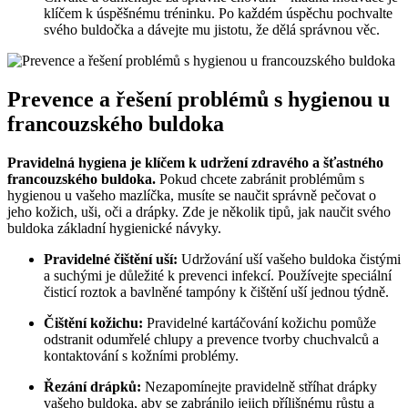
klíčem k úspěšnému tréninku. Po každém úspěchu pochvalte
svého buldočka a dávejte mu jistotu, že dělá správnou věc.
Prevence a řešení problémů s hygienou u
francouzského buldoka
Pravidelná hygiena je klíčem k udržení zdravého a šťastného
francouzského buldoka.
Pokud chcete zabránit problémům s
hygienou u vašeho mazlíčka, musíte se naučit správně pečovat o
jeho kožich, uši, oči a drápky. Zde je několik tipů, jak naučit svého
buldoka základní hygienické návyky.
Pravidelné čištění uší:
Udržování uší vašeho buldoka čistými
a suchými je důležité k prevenci infekcí. Používejte speciální
čisticí roztok a bavlněné tampóny k čištění uší jednou týdně.
Čištění kožichu:
Pravidelné kartáčování kožichu pomůže
odstranit odumřelé chlupy a prevence tvorby chuchvalců a
kontaktování s kožními problémy.
Řezání drápků:
Nezapomínejte pravidelně stříhat drápky
vašeho buldoka, aby se zabránilo jejich přílišnému růstu a