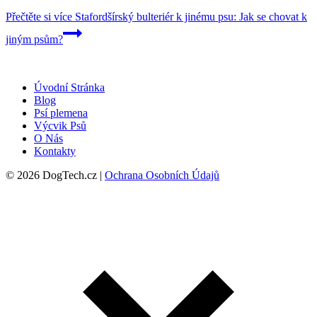
Přečtěte si více
Stafordšírský bulteriér k jinému psu: Jak se chovat k
jiným psům?
Úvodní Stránka
Blog
Psí plemena
Výcvik Psů
O Nás
Kontakty
© 2026 DogTech.cz |
Ochrana Osobních Údajů