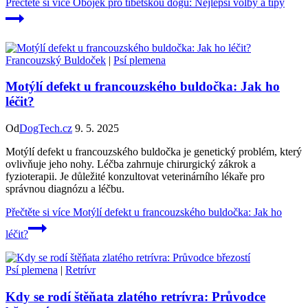
Přečtěte si více
Obojek pro tibetskou dogu: Nejlepší volby a tipy
Francouzský Buldoček
|
Psí plemena
Motýlí defekt u francouzského buldočka: Jak ho
léčit?
Od
DogTech.cz
9. 5. 2025
Motýlí defekt u francouzského buldočka je genetický problém, který
ovlivňuje jeho nohy. Léčba zahrnuje chirurgický zákrok a
fyzioterapii. Je důležité konzultovat veterinárního lékaře pro
správnou diagnózu a léčbu.
Přečtěte si více
Motýlí defekt u francouzského buldočka: Jak ho
léčit?
Psí plemena
|
Retrívr
Kdy se rodí štěňata zlatého retrívra: Průvodce