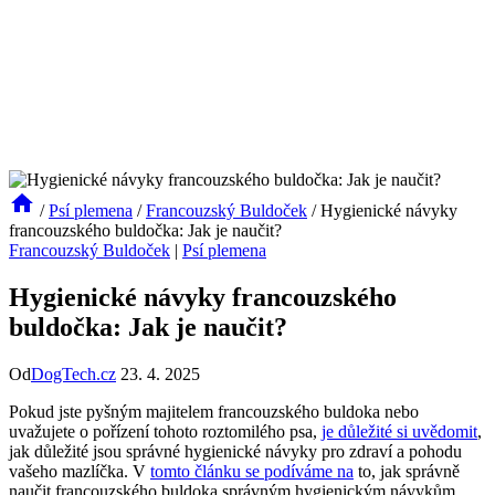
/
Psí plemena
/
Francouzský Buldoček
/
Hygienické návyky
francouzského buldočka: Jak je naučit?
Francouzský Buldoček
|
Psí plemena
Hygienické návyky francouzského
buldočka: Jak je naučit?
Od
DogTech.cz
23. 4. 2025
Pokud jste pyšným majitelem francouzského buldoka nebo
uvažujete o pořízení tohoto roztomilého psa,
je důležité si uvědomit
,
jak důležité jsou správné hygienické návyky pro zdraví a pohodu
vašeho mazlíčka. V
tomto článku se podíváme na
to, jak správně
naučit francouzského buldoka správným hygienickým návykům,