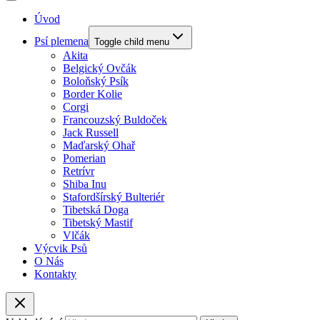
Úvod
Psí plemena
Toggle child menu
Akita
Belgický Ovčák
Boloňský Psík
Border Kolie
Corgi
Francouzský Buldoček
Jack Russell
Maďarský Ohař
Pomerian
Retrívr
Shiba Inu
Stafordšírský Bulteriér
Tibetská Doga
Tibetský Mastif
Vlčák
Výcvik Psů
O Nás
Kontakty