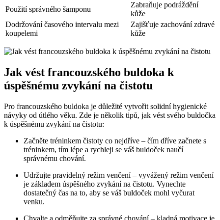
Zabraňuje podráždění
Použití správného šamponu
kůže
Dodržování časového intervalu mezi
Zajišťuje zachování zdravé
koupelemi
kůže
Jak vést francouzského buldoka k
úspěšnému zvykání na čistotu
Pro francouzského buldoka je důležité vytvořit solidní hygienické
návyky od útlého věku. Zde je několik tipů, jak vést svého buldočka
k úspěšnému zvykání na čistotu:
Začněte tréninkem čistoty co nejdříve – čím dříve začnete s
tréninkem, tím lépe a rychleji se váš buldoček naučí
správnému chování.
Udržujte pravidelný režim venčení – vyvážený režim venčení
je základem úspěšného zvykání na čistotu. Vynechte
dostatečný čas na to, aby se váš buldoček mohl vyčurat
venku.
Chvalte a odměňujte za správné chování – kladná motivace je