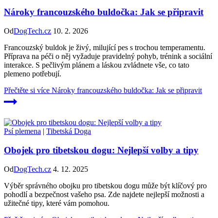
Nároky francouzského buldočka: Jak se připravit
Od
DogTech.cz
10. 2. 2026
Francouzský buldok je živý, milující pes s trochou temperamentu.
Příprava na péči o něj vyžaduje pravidelný pohyb, trénink a sociální
interakce. S pečlivým plánem a láskou zvládnete vše, co tato
plemeno potřebují.
Přečtěte si více
Nároky francouzského buldočka: Jak se připravit
Psí plemena
|
Tibetská Doga
Obojek pro tibetskou dogu: Nejlepší volby a tipy
Od
DogTech.cz
4. 12. 2025
Výběr správného obojku pro tibetskou dogu může být klíčový pro
pohodlí a bezpečnost vašeho psa. Zde najdete nejlepší možnosti a
užitečné tipy, které vám pomohou.