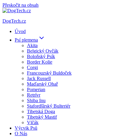
Přeskočit na obsah
DogTech.cz
Úvod
Psí plemena
Akita
Belgický Ovčák
Boloňský Psík
Border Kolie
Corgi
Francouzský Buldoček
Jack Russell
Maďarský Ohař
Pomerian
Retrívr
Shiba Inu
Stafordšírský Bulteriér
Tibetská Doga
Tibetský Mastif
Vlčák
Výcvik Psů
O Nás