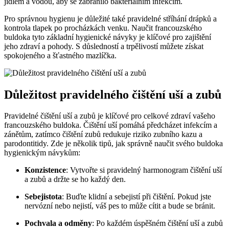
jídlem a vodou, aby se zabránilo bakteriálním infekcím.
Pro správnou hygienu je důležité také pravidelné stříhání drápků a
kontrola tlapek po procházkách venku. Naučit francouzského
buldoka tyto základní hygienické návyky je klíčové pro zajištění
jeho zdraví a pohody. S důsledností a trpělivostí můžete získat
spokojeného a šťastného mazlíčka.
Důležitost pravidelného čištění uší a zubů
Pravidelné čištění uší a zubů je klíčové pro celkové zdraví vašeho
francouzského buldoka. Čištění uší pomáhá předcházet infekcím a
zánětům, zatímco čištění zubů redukuje riziko zubního kazu a
parodontitidy. Zde je několik tipů, jak správně naučit svého buldoka
hygienickým návykům:
Konzistence
: Vytvořte si pravidelný harmonogram čištění uší
a zubů a držte se ho každý den.
Sebejistota
: Buďte klidní a sebejistí při čištění. Pokud jste
nervózní nebo nejistí, váš pes to může cítit a bude se bránit.
Pochvala a odměny
: Po každém úspěšném čištění uší a zubů