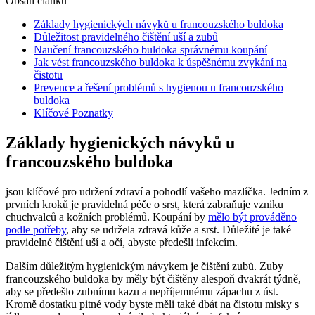
Obsah článku
Základy hygienických návyků u francouzského buldoka
Důležitost pravidelného čištění uší a zubů
Naučení francouzského buldoka správnému koupání
Jak vést francouzského buldoka k úspěšnému zvykání na
čistotu
Prevence a řešení problémů s hygienou u francouzského
buldoka
Klíčové Poznatky
Základy hygienických návyků u
francouzského buldoka
jsou klíčové pro udržení zdraví a pohodlí vašeho mazlíčka. Jedním z
prvních kroků je pravidelná péče o srst, která zabraňuje vzniku
chuchvalců a kožních problémů. Koupání by
mělo být prováděno
podle potřeby
, aby se udržela zdravá kůže a srst. Důležité je také
pravidelné čištění uší a očí, abyste předešli infekcím.
Dalším důležitým hygienickým návykem je čištění zubů. Zuby
francouzského buldoka by měly být čištěny alespoň dvakrát týdně,
aby se předešlo zubnímu kazu a nepříjemnému zápachu z úst.
Kromě dostatku pitné vody byste měli také dbát na čistotu misky s