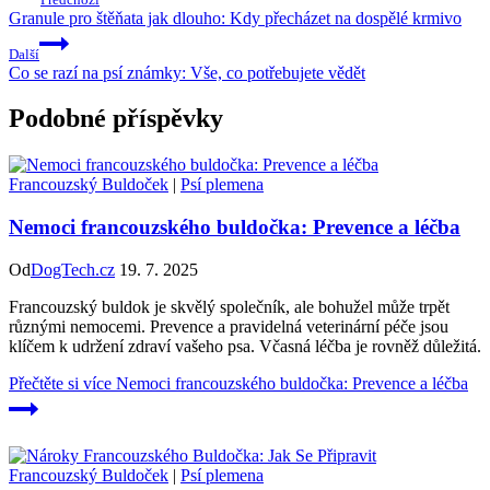
Granule pro štěňata jak dlouho: Kdy přecházet na dospělé krmivo
Další
Co se razí na psí známky: Vše, co potřebujete vědět
Podobné příspěvky
Francouzský Buldoček
|
Psí plemena
Nemoci francouzského buldočka: Prevence a léčba
Od
DogTech.cz
19. 7. 2025
Francouzský buldok je skvělý společník, ale bohužel může trpět
různými nemocemi. Prevence a pravidelná veterinární péče jsou
klíčem k udržení zdraví vašeho psa. Včasná léčba je rovněž důležitá.
Přečtěte si více
Nemoci francouzského buldočka: Prevence a léčba
Francouzský Buldoček
|
Psí plemena