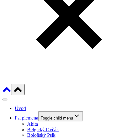
Úvod
Psí plemena
Toggle child menu
Akita
Belgický Ovčák
Boloňský Psík