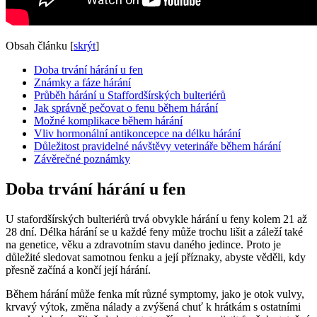
Obsah článku
[
skrýt
]
Doba trvání hárání u fen
Známky a fáze hárání
Průběh hárání u Staffordšírských bulteriérů
Jak správně pečovat o fenu během hárání
Možné komplikace během hárání
Vliv hormonální antikoncepce na délku hárání
Důležitost pravidelné návštěvy veterináře během hárání
Závěrečné poznámky
Doba trvání hárání u fen
U stafordšírských bulteriérů trvá obvykle hárání u feny kolem 21 až
28 dní. Délka hárání se u každé feny může trochu lišit a záleží také
na genetice, věku a zdravotním stavu daného jedince. Proto je
důležité sledovat samotnou fenku a její příznaky, abyste věděli, kdy
přesně začíná a končí její hárání.
Během hárání může fenka mít různé symptomy, jako je otok vulvy,
krvavý výtok, změna nálady a zvýšená chuť k hrátkám s ostatními