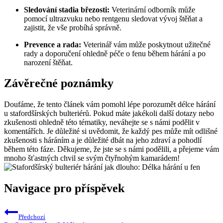
Sledování stadia březosti:
Veterinární odborník může
pomocí ultrazvuku nebo rentgenu sledovat vývoj štěňat a
zajistit, že vše probíhá správně.
Prevence a rada:
Veterinář vám může poskytnout užitečné
rady a doporučení ohledně péče o fenu během hárání a po
narození štěňat.
Závěrečné poznámky
Doufáme, že tento článek vám pomohl lépe porozumět délce hárání
u stafordšírských bulteriérů. Pokud máte jakékoli další dotazy nebo
zkušenosti ohledně této tématiky, neváhejte se s námi podělit v
komentářích. Je důležité si uvědomit, že každý pes může mít odlišné
zkušenosti s háráním a je důležité dbát na jeho zdraví a pohodlí
během této fáze. Děkujeme, že jste se s námi podělili, a přejeme vám
mnoho šťastných chvil se svým čtyřnohým kamarádem!
Navigace pro příspěvek
Předchozí