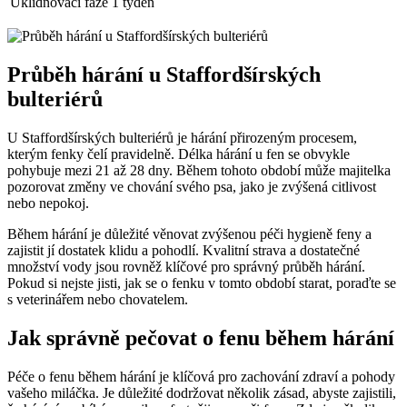
Uklidňovací fáze
1 týden
Průběh hárání u Staffordšírských
bulteriérů
U Staffordšírských bulteriérů je hárání přirozeným procesem,
kterým fenky čelí pravidelně. Délka hárání u fen se obvykle
pohybuje mezi 21 až 28 dny. Během tohoto období může majitelka
pozorovat změny ve chování svého psa, jako je zvýšená citlivost
nebo nepokoj.
Během hárání je důležité věnovat zvýšenou péči hygieně feny a
zajistit jí dostatek klidu a pohodlí. Kvalitní strava a dostatečné
množství vody jsou rovněž klíčové pro správný průběh hárání.
Pokud si nejste jisti, jak se o fenku v tomto období starat, poraďte se
s veterinářem nebo chovatelem.
Jak správně pečovat o fenu během hárání
Péče o fenu během hárání je klíčová pro zachování zdraví a pohody
vašeho miláčka. Je důležité dodržovat několik zásad, abyste zajistili,