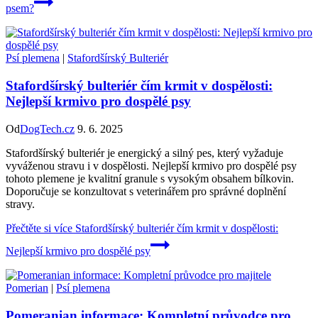
psem?
Psí plemena
|
Stafordšírský Bulteriér
Stafordšírský bulteriér čím krmit v dospělosti:
Nejlepší krmivo pro dospělé psy
Od
DogTech.cz
9. 6. 2025
Stafordšírský bulteriér je energický a silný pes, který vyžaduje
vyváženou stravu i v dospělosti. Nejlepší krmivo pro dospělé psy
tohoto plemene je kvalitní granule s vysokým obsahem bílkovin.
Doporučuje se konzultovat s veterinářem pro správné doplnění
stravy.
Přečtěte si více
Stafordšírský bulteriér čím krmit v dospělosti:
Nejlepší krmivo pro dospělé psy
Pomerian
|
Psí plemena
Pomeranian informace: Kompletní průvodce pro