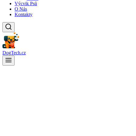
Výcvik Psů
O Nás
Kontakty
DogTech.cz