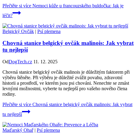
Přečtěte si více
Nemoci kůže u francouzského buldočka: Jak je
léčit?
Belgický Ovčák
|
Psí plemena
Chovná stanice belgický ovčák malinois: Jak vybrat
tu nejlepší
Od
DogTech.cz
11. 12. 2025
Chovná stanice belgický ovčák malinois je důležitým faktorem při
výběru štěněte. Při výběru je důležité zvážit povahu, zdravotní
historii a prostředí, ve kterém jsou psi chováni. Nenechte se zmást
levnými možnostmi, vyberte tu nejlepší pro vašeho nového člena
rodiny.
Přečtěte si více
Chovná stanice belgický ovčák malinois: Jak vybrat
tu nejlepší
Maďarský Ohař
|
Psí plemena