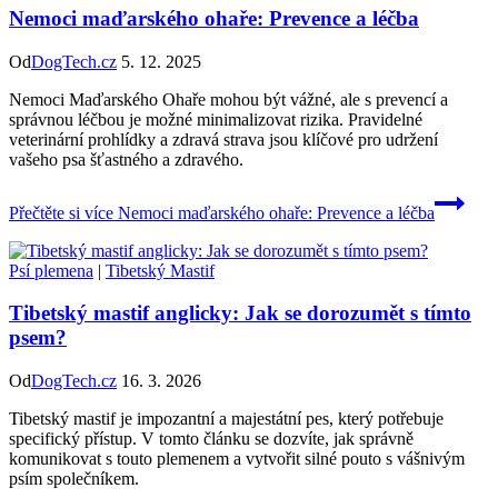
Nemoci maďarského ohaře: Prevence a léčba
Od
DogTech.cz
5. 12. 2025
Nemoci Maďarského Ohaře mohou být vážné, ale s prevencí a
správnou léčbou je možné minimalizovat rizika. Pravidelné
veterinární prohlídky a zdravá strava jsou klíčové pro udržení
vašeho psa šťastného a zdravého.
Přečtěte si více
Nemoci maďarského ohaře: Prevence a léčba
Psí plemena
|
Tibetský Mastif
Tibetský mastif anglicky: Jak se dorozumět s tímto
psem?
Od
DogTech.cz
16. 3. 2026
Tibetský mastif je impozantní a majestátní pes, který potřebuje
specifický přístup. V tomto článku se dozvíte, jak správně
komunikovat s touto plemenem a vytvořit silné pouto s vášnivým
psím společníkem.