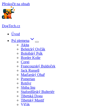
Přeskočit na obsah
DogTech.cz
Úvod
Psí plemena
Akita
Belgický Ovčák
Boloňský Psík
Border Kolie
Corgi
Francouzský Buldoček
Jack Russell
Maďarský Ohař
Pomerian
Retrívr
Shiba Inu
Stafordšírský Bulteriér
Tibetská Doga
Tibetský Mastif
Vlčák