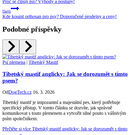
Proč se čipují psi? Výhody a postupy!
Další
Kde koupit orthosan pro psy? Doporučené prodejny a ceny!
Podobné příspěvky
Psí plemena
|
Tibetský Mastif
Tibetský mastif anglicky: Jak se dorozumět s tímto
psem?
Od
DogTech.cz
16. 3. 2026
Tibetský mastif je impozantní a majestátní pes, který potřebuje
specifický přístup. V tomto článku se dozvíte, jak správně
komunikovat s touto plemenem a vytvořit silné pouto s vášnivým
psím společníkem.
Přečtěte si více
Tibetský mastif anglicky: Jak se dorozumět s tímto