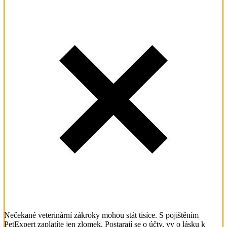
Nečekané veterinární zákroky mohou stát tisíce. S pojištěním
PetExpert zaplatíte jen zlomek. Postarají se o účty, vy o lásku k