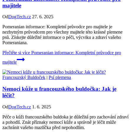
majitele
Od
DogTech.cz
27. 6. 2025
Pomeranian informace: Kompletní průvodce pro majitele je
nezbytným průvodcem pro všechny majitele této krásné plemene
psů. Získejte důležité informace o péči, výcviku a zdraví vašeho
Pomeraniana.
Přečtěte si více
Pomeranian informace: Kompletní průvodce pro
majitele
Francouzský Buldoček
|
Psí plemena
Nemoci kůže u francouzského buldočka: Jak je
léčit?
Od
DogTech.cz
1. 6. 2025
Péče o kůži francouzského buldoka je důležitá pro zachování zdraví
a pohodlí. Znát příznaky nemocí kůže a správně je léčit může
zachránit vašeho mazlíčka před nepohodlím.