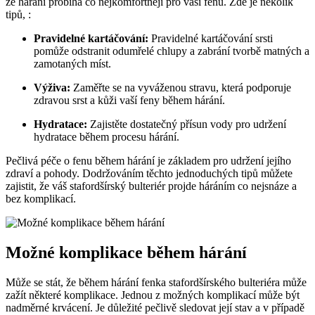
že hárání probíhá co nejkomfortněji pro vaši fenu. Zde je několik
tipů, :
Pravidelné kartáčování:
Pravidelné kartáčování srsti
pomůže odstranit odumřelé chlupy a zabrání tvorbě matných a
zamotaných míst.
Výživa:
Zaměřte se na vyváženou stravu, která podporuje
zdravou srst a kůži vaší feny během hárání.
Hydratace:
Zajistěte dostatečný přísun vody pro udržení
hydratace během procesu hárání.
Pečlivá péče o fenu během hárání je základem pro udržení jejího
zdraví a pohody. Dodržováním těchto jednoduchých tipů můžete
zajistit, že váš stafordšírský bulteriér projde háráním co nejsnáze a
bez komplikací.
Možné komplikace během hárání
Může se stát, že během hárání fenka stafordšírského bulteriéra může
zažít některé komplikace. Jednou z možných komplikací může být
nadměrné krvácení. Je důležité pečlivě sledovat její stav a v případě