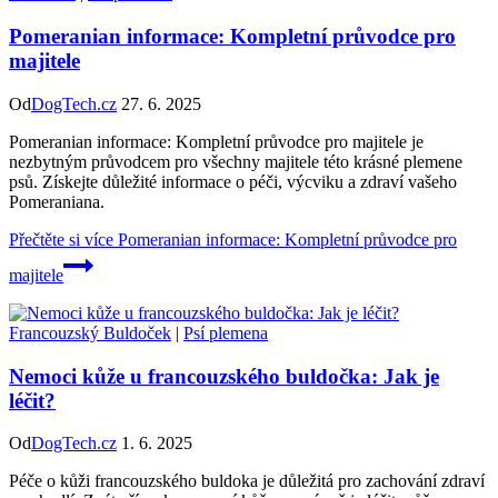
Pomeranian informace: Kompletní průvodce pro
majitele
Od
DogTech.cz
27. 6. 2025
Pomeranian informace: Kompletní průvodce pro majitele je
nezbytným průvodcem pro všechny majitele této krásné plemene
psů. Získejte důležité informace o péči, výcviku a zdraví vašeho
Pomeraniana.
Přečtěte si více
Pomeranian informace: Kompletní průvodce pro
majitele
Francouzský Buldoček
|
Psí plemena
Nemoci kůže u francouzského buldočka: Jak je
léčit?
Od
DogTech.cz
1. 6. 2025
Péče o kůži francouzského buldoka je důležitá pro zachování zdraví