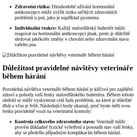
Zdravotní rizika:
Dlouhodobé užívání hormonální
antikoncepce může zvýšit riziko určitých zdravotních
problémů u psů, jako je například pyometra.
Individuální reakce:
Každý stafordšírský bulteriér může
reagovat na hormonální antikoncepci jinak, proto je důležité
sledovat jakékoliv změny v chování nebo zdravotním stavu
vašeho psa.
Důležitost pravidelné návštěvy veterináře
během hárání
Pravidelná návštěva veterináře během hárání je klíčová pro zajištění
zdraví a pohody vaší fenky stafordšírského bulteriéra. Během tohoto
období se může vyskytnout celá řada problémů, na které je důležité
dbát a včas je řešit. Následující body ukazují, proč byste měli svou
fenku pravidelně vozit na veterinární kontroly:
Kontrola celkového zdravotního stavu:
Veterinář může
provést důkladné fyzické vyšetření a posoudit stav vaší fenky,
aby se předešlo případným komplikacím během hárání.