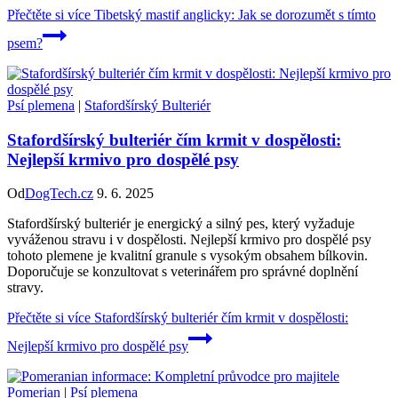
Přečtěte si více
Tibetský mastif anglicky: Jak se dorozumět s tímto
psem?
Psí plemena
|
Stafordšírský Bulteriér
Stafordšírský bulteriér čím krmit v dospělosti:
Nejlepší krmivo pro dospělé psy
Od
DogTech.cz
9. 6. 2025
Stafordšírský bulteriér je energický a silný pes, který vyžaduje
vyváženou stravu i v dospělosti. Nejlepší krmivo pro dospělé psy
tohoto plemene je kvalitní granule s vysokým obsahem bílkovin.
Doporučuje se konzultovat s veterinářem pro správné doplnění
stravy.
Přečtěte si více
Stafordšírský bulteriér čím krmit v dospělosti:
Nejlepší krmivo pro dospělé psy
Pomerian
|
Psí plemena