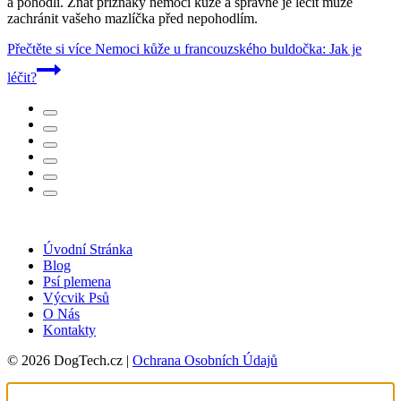
a pohodlí. Znát příznaky nemocí kůže a správně je léčit může
zachránit vašeho mazlíčka před nepohodlím.
Přečtěte si více
Nemoci kůže u francouzského buldočka: Jak je
léčit?
Úvodní Stránka
Blog
Psí plemena
Výcvik Psů
O Nás
Kontakty
© 2026 DogTech.cz |
Ochrana Osobních Údajů