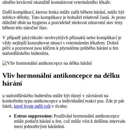
silného krvácení okamžitě kontaktovat veterinárního lékaře.
Další komplikací, kterou fenka může zažít během hárání, může být
infekce dělohy. Tato komplikace je bohužel relativně častá. Je proto
důležité dbát na hygienu a pravidelně sledovat zdravotní stav feny
během této náročné fáze.
V případě jakýchkoliv neobvyklých příznaků nebo komplikací je
vždy nejlepší konzultovat situaci s veterinárním lékařem. Dobrá
péče a pozornost jsou klíčem k plynulému průběhu hárání u fen
stafordšírského bulteriéra.
Vliv hormonální antikoncepce na délku
hárání
u stafordšírského bulteriéra může být různý v závislosti na
konkrétním typu antikoncepce a individuální reakci psa. Zde je pár
faktů,
které byste měli vzít
v úvahu:
Estrus suppression:
Používání hormonální antikoncepce
může potlačit hárání u fen, což může vést k delšímu intervalu
mezi jednotlivými háráními.