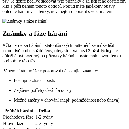
psy. Je dobré pečlivě sledovat tyto příznaky a zajistit feně dostatečný
klid a péči během tohoto období. Pokud máte jakékoliv obavy
ohledně hárání vaší fenky, neváhejte se poradit s veterinářem.
Známky a fáze hárání
Ačkoliv délka hárání u stafordšírských bulteriérů se může lišit
jednotlivě podle každé feny, obvykle trvá mezi
2 až 4 týdny
. Je
důležité být pozorný na příznaky hárání, abyste mohli svou fenku
podpořit v této fázi.
Během hárání můžete pozorovat následující známky:
Postupné ztrácení srsti.
Zvýšené potřeby česání a očisty.
Možné změny v chování (např. podrážděnost nebo únava).
Průběh hárání
Délka
Přechodová fáze
1-2 týdny
Hlavní fáze
2-3 týdny