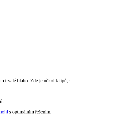
 trvalé blaho. Zde je ⁣několik tipů,‌ :
ů.
mohl
s optimálním řešením.