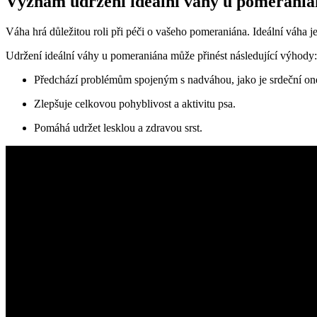
Význam udržení ideální váhy u pomeraniá
Váha hrá důležitou‍ roli ⁢při ⁣péči o vašeho ⁣pomeraniána. ‌Ideální váha
Udržení ideální váhy u pomeraniána může přinést následující⁤ výhody:
Předchází problémům ⁣spojeným s⁣ nadváhou, jako je​ srdeční one
Zlepšuje celkovou ⁤pohyblivost ‌a aktivitu psa.
Pomáhá udržet lesklou a zdravou⁤ srst.