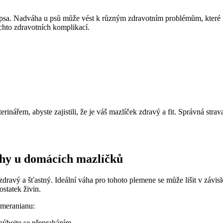
psa. Nadváha u psů⁣ může vést k různým ⁣zdravotním problémům, které⁤ mo
chto ⁢zdravotních komplikací.
terinářem, abyste zajistili, ⁣že⁢ je ‌váš mazlíček zdravý a fit. Správná st
áhy u⁤ domácích ‍mazlíčků
avý a šťastný. ⁤Ideální⁤ váha‌ pro tohoto plemene se může lišit v‍ závisl
statek​ živin.
Pomeranianu:
hýbejte se⁤ přepraháním.