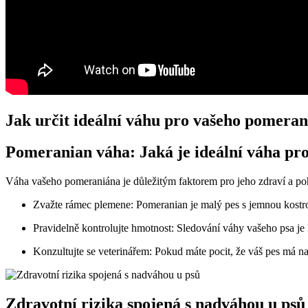
Jak určit ideální⁤ váhu pro ⁣vašeho pomera
Pomeranian váha: Jaká je⁢ ideální váha pr
Váha vašeho pomeraniána je důležitým faktorem pro jeho zdraví‍ a pohodu. 
Zvažte⁤ rámec ​plemene:⁣ Pomeranian je malý​ pes ⁣s jemnou kostro
Pravidelně kontrolujte hmotnost:⁢ Sledování váhy vašeho psa ​je
Konzultujte ⁣se veterinářem: Pokud máte pocit,‍ že váš pes ​má ‍
Zdravotní rizika⁤ spojená s nadváhou u psů