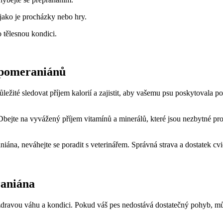
jako je procházky nebo‌ hry.
o tělesnou kondici.
​ pomeraniánů
ežité‌ sledovat⁢ příjem kalorií a zajistit, aby vašemu psu poskytovala p
ejte na vyvážený⁤ příjem ⁤vitamínů a​ minerálů, které jsou⁣ nezbytné⁣ p
raniána, neváhejte se poradit ⁢s veterinářem.⁢ Správná⁤ strava a dostatek c
raniána
el zdravou váhu a ​kondici. Pokud váš pes nedostává⁣ dostatečný pohyb, 