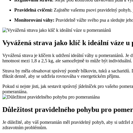
Pravidelná⁤ cvičení:
Zajistěte vašemu⁢ psovi‍ pravidelný pohyb, 
Monitorování váhy:
Pravidelně vážte svého psa ⁣a sledujte jeh
Vyvážená strava jako klíč⁣ k ideální váze u
Vyvážená strava ‍je klíčem k udržení ideální váhy u pomeraniánů. Je důl
hmotnost mezi 1,8 a‌ 2,5 kg, ale samozřejmě to může být ‌individuální.
Strava by měla obsahovat správný poměr bílkovin, tuků a sacharidů. Db
třikrát denně,​ aby se ⁤udržela rovnováha v⁢ energetickém​ příjmu.
Pokud si nejste jisti, jak sestavit⁣ správný⁢ jídelníček pro ⁢vašeho ‍pome
pomeraniána.
Důležitost pravidelného pohybu pro pome
Je ⁢důležité, aby‌ váš pomeranián měl‌ pravidelný pohyb, aby ⁤si⁢ udrž
⁣zdravotním problémům.