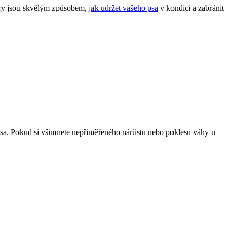
ry ⁤jsou skvělým‍ způsobem,⁤
jak⁣ udržet vašeho psa
‍v kondici ‍a zabránit
eho psa. Pokud si všimnete nepřiměřeného nárůstu nebo poklesu váhy u