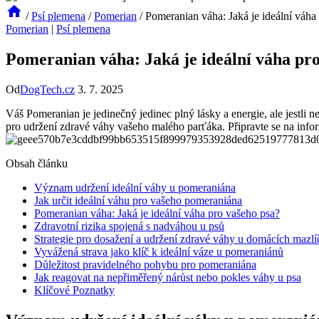
/
Psí plemena
/
Pomerian
/
Pomeranian váha: Jaká je ideální váha
Pomerian
|
Psí plemena
Pomeranian váha: Jaká je ideální váha pr
Od
DogTech.cz
3. 7. 2025
Váš Pomeranian⁤ je ⁤jedinečný jedinec‍ plný lásky a energie, ale⁢ jestli ne
pro udržení zdravé ‌váhy vašeho malého parťáka.​ Připravte ​se na⁢ in
Obsah článku
Význam udržení ideální váhy u pomeraniána
Jak určit ideální⁤ váhu pro ⁣vašeho pomeraniána
Pomeranian váha: Jaká je⁢ ideální váha pro vašeho psa?
Zdravotní rizika⁤ spojená s nadváhou u psů
Strategie pro dosažení a udržení zdravé⁢ váhy u⁤ domácích ‍mazl
Vyvážená strava jako klíč⁣ k ideální váze u​ pomeraniánů
Důležitost pravidelného pohybu pro pomeraniána
Jak reagovat ⁣na nepřiměřený nárůst nebo pokles ‍váhy u psa
Klíčové Poznatky