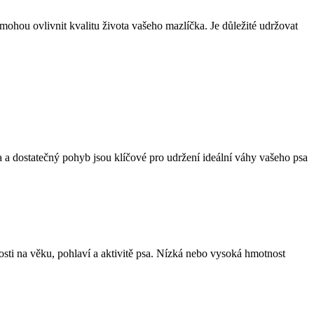
hou⁤ ovlivnit kvalitu života vašeho mazlíčka. Je důležité‍ udržovat​
rava a dostatečný pohyb jsou klíčové pro udržení ideální váhy vašeho‌ psa
osti na věku,⁢ pohlaví a aktivitě⁢ psa. Nízká nebo vysoká ⁣hmotnost