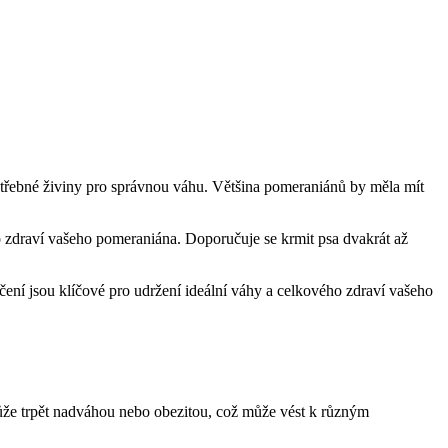
otřebné živiny pro ⁣správnou⁣ váhu. Většina‍ pomeraniánů by měla⁣ mít
ro zdraví vašeho pomeraniána. Doporučuje se krmit psa dvakrát ⁣až
vičení jsou klíčové ‌pro udržení ideální váhy‌ a celkového ⁤zdraví‍ vašeho
může ‍trpět nadváhou nebo obezitou,⁣ což může vést k různým