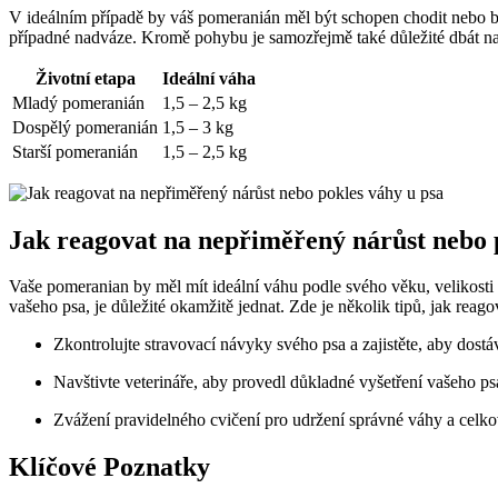
V ⁣ideálním případě by váš pomeranián měl být schopen‌ chodit nebo⁤ b
případné nadváze. ⁣Kromě ⁣pohybu⁣ je⁢ samozřejmě také důležité dbát na 
Životní etapa
Ideální váha
Mladý pomeranián
1,5 – 2,5 kg
Dospělý pomeranián
1,5 – 3 kg
Starší pomeranián
1,5 – ⁤2,5 ⁤kg
Jak reagovat ⁣na nepřiměřený nárůst nebo p
Vaše pomeranian ⁢by měl ‌mít ideální váhu​ podle svého ⁢věku, ⁤velikos
vašeho psa,‍ je důležité okamžitě ⁣jednat. Zde je několik tipů, jak reag
Zkontrolujte stravovací ​návyky ‌svého psa a zajistěte, ‌aby ​dos
Navštivte veterináře,‍ aby‌ provedl důkladné vyšetření vašeho psa
Zvážení pravidelného cvičení pro udržení⁣ správné váhy a⁤ cel
Klíčové Poznatky