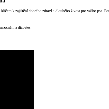
na
⁢ je klíčem k zajištění dobrého zdraví ‌a dlouhého ‌života pro vášho psa. 
mocnění ⁢a ⁢diabetes.