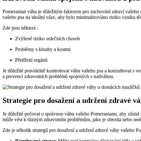
Pomeranian váha je důležitým⁣ faktorem pro ‌zachování ‍zdraví vašeho⁤ 
vašeho psa na ideální váze, aby bylo minimalizováno ​riziko vzniku ⁤tě
Zde jsou některá :
Zvýšené riziko srdečních chorob
Problémy s‌ klouby a kostmi
Přetížení orgánů
Je důležité⁣ pravidelně kontrolovat váhu ⁢vašeho⁣ psa a konzultovat s ve
​a prevenci zdravotních problémů spojených s nadváhou.
Strategie pro dosažení a udržení zdravé⁢ v
Je ⁣důležité pečovat o správnou váhu ⁤vašeho Pomeranianu, aby zůstal zdr
může ⁣vést⁣ k ​různým zdravotním‌ problémům, ⁤jako je obezita nebo nedo
Zde je několik‌ strategií pro⁣ dosažení⁤ a udržení zdravé ‍váhy ​vašeho 
Regulovaná strava:
Mějte pod⁣ kontrolou dávkování jídla a vy