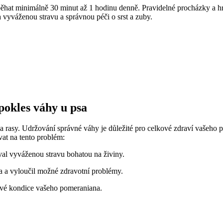
ěhat⁤ minimálně 30 minut až 1 hodinu denně. Pravidelné​ procházky a ​h
vyváženou stravu a ⁤správnou péči⁢ o srst ‍a zuby.
okles ‍váhy u psa
ti a rasy. Udržování ⁣správné váhy je důležité⁣ pro celkové zdraví ‌vaš
ovat na tento problém:
tával vyváženou stravu bohatou na živiny.
⁢ a ​vyloučil⁢ možné ‍zdravotní problémy.
kové kondice vašeho pomeraniana.