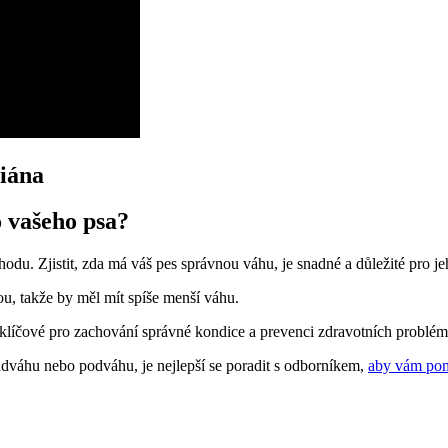
niána
o vašeho psa?
⁤Zjistit, zda má váš​ pes ​správnou‍ váhu, je ⁢snadné⁣ a důležité pro‍ jeho⁣
u, takže⁤ by měl‌ mít spíše menší váhu.
 klíčové pro zachování​ správné kondice a prevenci ‌zdravotních problém
nadváhu nebo podváhu, je ⁤nejlepší se poradit s odborníkem,
aby vám po