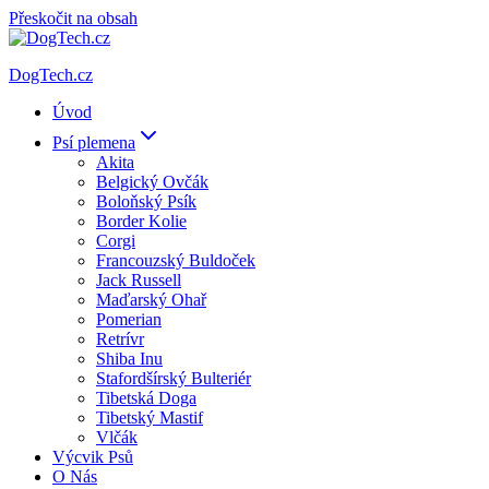
Přeskočit na obsah
DogTech.cz
Úvod
Psí plemena
Akita
Belgický Ovčák
Boloňský Psík
Border Kolie
Corgi
Francouzský Buldoček
Jack Russell
Maďarský Ohař
Pomerian
Retrívr
Shiba Inu
Stafordšírský Bulteriér
Tibetská Doga
Tibetský Mastif
Vlčák
Výcvik Psů
O Nás