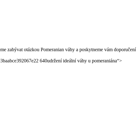
budeme zabývat otázkou Pomeranian váhy a poskytneme vám doporučení
udržení ideální váhy u⁤ pomeraniána“>