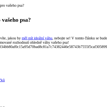
 pro vašeho psa?
o vašeho psa?
víte, ​jakou by⁤
měl mít ideální váhu
, nebojte se! V tomto článku se⁣ 
formované rozhodnutí ohledně‌ váhy vašeho psa!
íčků