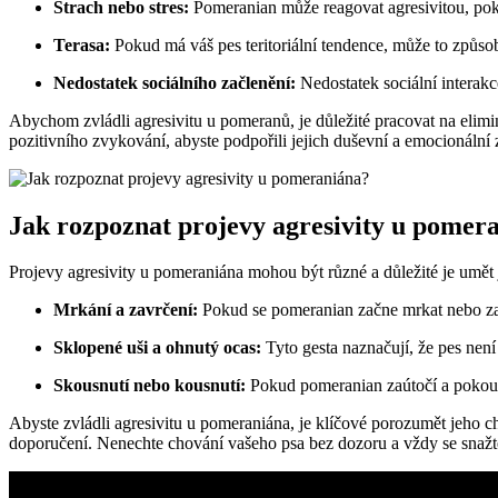
Strach⁣ nebo stres:
Pomeranian může reagovat agresivitou, pok
Terasa:
Pokud⁣ má váš pes teritoriální tendence,‌ může to způsob
Nedostatek sociálního začlenění:
Nedostatek sociální interakc
Abychom​ zvládli ‍agresivitu u⁤ pomeranů,​ je důležité pracovat na elimi
pozitivního zvykování, abyste podpořili jejich duševní a emocionální 
Jak rozpoznat projevy agresivity u pomer
Projevy agresivity u pomeraniána mohou být různé a důležité je⁣ umět 
Mrkání a zavrčení:
Pokud se pomeranian začne mrkat nebo zav
Sklopené uši a ohnutý ocas:
Tyto gesta naznačují, že pes nen
Skousnutí‍ nebo kousnutí:
Pokud ⁣pomeranian zaútočí a pokousá 
Abyste zvládli agresivitu u ‍pomeraniána, je klíčové porozumět jeho c
doporučení. Nenechte chování vašeho psa bez‌ dozoru a vždy se ⁣snažte