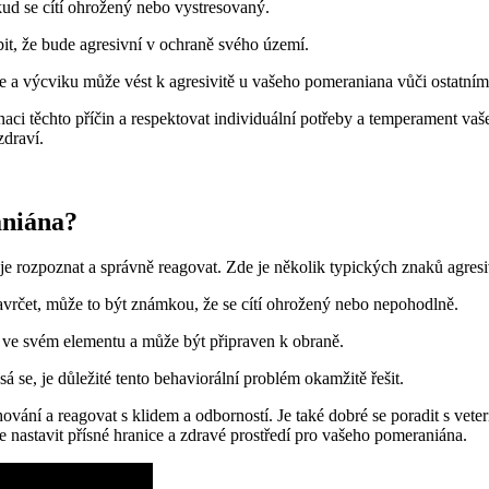
ud se cítí ohrožený nebo vystresovaný.
it, že‌ bude⁢ agresivní ‌v ochraně svého území.
e a výcviku může vést k agresivitě u vašeho pomeraniana vůči ostatním
naci těchto příčin a respektovat individuální​ potřeby​ a temperament vaše
zdraví.
aniána?
je rozpoznat a správně reagovat. Zde ⁤je několik ‍typických znaků agres
rčet, může to být známkou, že se cítí ohrožený nebo nepohodlně.
í ve svém elementu a může být připraven k obraně.
se, ⁤je ⁤důležité tento behaviorální problém okamžitě řešit.
hování a reagovat s klidem a odborností. Je také dobré se poradit s ve
 nastavit přísné hranice a ‌zdravé prostředí pro vašeho pomeraniána.