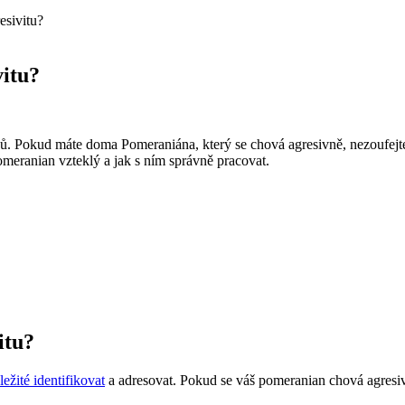
esivitu?
vitu?
nů. Pokud⁣ máte doma ​Pomeraniána, který se chová agresivně, nezoufej
meranian vzteklý a jak s ním ‌správně pracovat.
itu?
ležité identifikovat
a adresovat. Pokud se⁤ váš pomeranian⁤ chová⁢ agresi