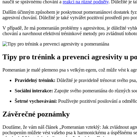
naučit se správnému chování a
reakci na různé podněty
. Důležité je 
Dalším účinným způsobem ⁢je‍ poskytnout pomeraniánovi dostatek fyzick
agresivní chování. Důležité je také vytvářet pozitivní ‌prostředí pro 
V případě, že má pomeranián problémy s agresivitou, je důležité vyhl
chování a navrhnout efektivní tréninkové metody pro zvládnutí tohot
Tipy pro trénink a prevenci⁤ agresivity u 
Pomeranian je malé plemeno psa s velkým egem, což může vést k agresiv
Pravidelný trénink:
Důležité je pravidelně trénovat svého psa
Sociální interakce:
Zapojte svého pomeraniána do různých sociál
Šetrné vychovávání:
Používejte pozitivní posilování a odměňová
Závěrečné poznámky
Doufáme, že vám náš článek „Pomeranian vzteklý: Jak zvládnout agres
pochopením můžete vést vašeho psa k harmonickému a ⁤úspěšnému setká