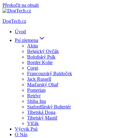
Přeskočit na obsah
DogTech.cz
Úvod
Psí plemena
Akita
Belgický Ovčák
Boloňský Psík
Border Kolie
Corgi
Francouzský Buldoček
Jack Russell
Maďarský Ohař
Pomerian
Retrívr
Shiba Inu
Stafordšírský Bulteriér
Tibetská Doga
Tibetský Mastif
Vlčák
Výcvik Psů
O Nás