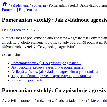
/
Psí plemena
/
Pomerian
/
Pomeranian vzteklý: Jak zvládnout agr
Pomerian
|
Psí plemena
Pomeranian vzteklý: Jak zvládnout agresi
Od
DogTech.cz
2. 7. 2025
Vítejte! Dnes se podíváme na důležité téma – agresivita u Pomerania
agresivitu u tohoto plemene. Pojďme se ‌tedy podrobněji podívat na Po
Obsah článku
Pomeranian vzteklý: Co způsobuje agresivitu?
Jak rozpoznat projevy agresivity u pomeraniána?
Nejlepší způsoby, jak zvládnout agresivitu u pomeraniána
Tipy pro trénink a prevenci⁤ agresivity u pomeraniána
Závěrečné poznámky
Pomeranian vzteklý: Co způsobuje agresiv
Agresivita u pomeranů může být ⁤způsobena řadou faktorů,
které je dů