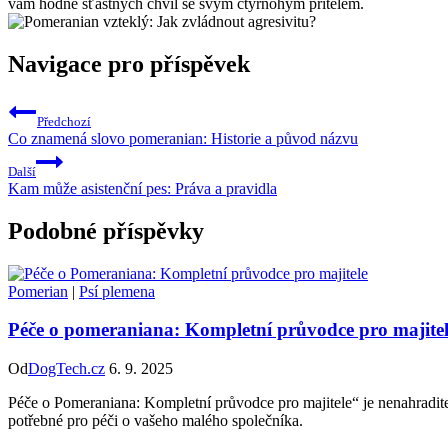
vám ⁤hodně šťastných chvil se svým čtyřnohým přítelem.
Navigace pro příspěvek
Předchozí
Co znamená slovo pomeranian: Historie a původ názvu
Další
Kam může asistenční pes: Práva a pravidla
Podobné příspěvky
Pomerian
|
Psí plemena
Péče o pomeraniana: Kompletní průvodce pro majite
Od
DogTech.cz
6. 9. 2025
Péče o Pomeraniana: Kompletní průvodce pro majitele“ je nenahradite
potřebné pro péči o vašeho malého společníka.