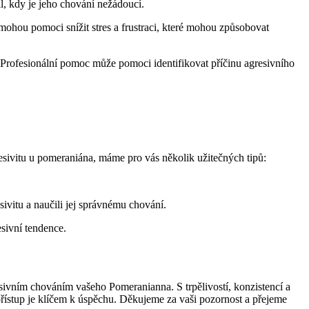
l, kdy je jeho chování nežádoucí.
mohou pomoci snížit stres⁣ a frustraci, které mohou způsobovat
. Profesionální pomoc může pomoci identifikovat příčinu agresivního
ivitu u ​pomeraniána, máme ‍pro vás několik užitečných ⁣tipů:
vitu⁢ a naučili jej správnému chování.
esivní tendence.
sivním chováním vašeho Pomeranianna. S trpělivostí, konzistencí a
řístup je klíčem k úspěchu. Děkujeme za vaši pozornost a přejeme