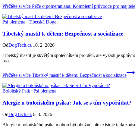
Přečtěte si více
Péče o pomeraniana: Kompletní průvodce pro majitel
Psí plemena
|
Tibetská Doga
Tibetský mastif k dětem: Bezpečnost a socializace
Od
DogTech.cz
10. 2. 2026
Tibetský mastif je skvělým společníkem pro děti, ale vyžaduje správn
psa.
Přečtěte si více
Tibetský mastif k dětem: Bezpečnost a socializace
Boloňský Psík
|
Psí plemena
Alergie u boloňského psíka: Jak se s tím vypořádat?
Od
DogTech.cz
6. 3. 2026
Alergie u boloňského psíka mohou být obtížné, ale existuje řada způsob