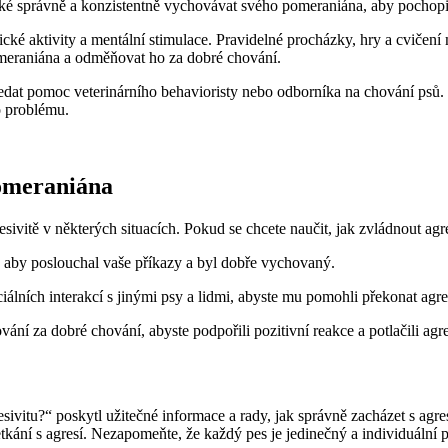
také správně a konzistentně vychovávat svého pomeraniána, aby pochopi
é aktivity a mentální stimulace. ​Pravidelné procházky, hry a cvičení 
pomeraniána a odměňovat ho za ‌dobré chování.
edat pomoc ​veterinárního ​behavioristy nebo odborníka na chování psů
o problému.
pomeraniána
itě v některých‌ situacích. Pokud se chcete naučit, jak zvládnout agres
, aby poslouchal vaše příkazy a byl dobře ‍vychovaný.
ních interakcí s jinými psy‌ a lidmi, abyste mu pomohli překonat agresi
ní⁤ za dobré chování, abyste ‍podpořili pozitivní reakce a potlačili agr
ivitu?“ poskytl užitečné informace a rady, jak správně zacházet s agre
ní​ s agresí. Nezapomeňte, že každý pes je jedinečný a individuální p