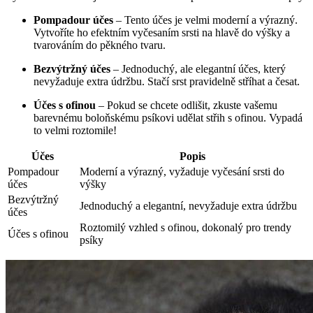
Pompadour⁣ účes
– Tento ​účes je ⁤velmi moderní⁢ a výrazný.​
Vytvoříte ho efektním vyčesaním srsti na hlavě do výšky⁢ a
tvarováním do pěkného tvaru.
Bezvýtržný účes
– Jednoduchý, ale elegantní účes, který⁤
nevyžaduje extra údržbu. Stačí srst pravidelně stříhat ‌a česat.
Účes s ofinou
– Pokud se chcete ‍odlišit,​ zkuste vašemu⁢
barevnému boloňskému psíkovi⁣ udělat střih s ofinou. Vypadá
to ‌velmi roztomile!
Účes
Popis
Pompadour
Moderní a výrazný, vyžaduje vyčesání srsti do
účes
výšky
Bezvýtržný
Jednoduchý a elegantní, nevyžaduje extra údržbu
účes
Roztomilý vzhled s ofinou, dokonalý pro trendy
Účes⁤ s ofinou
psíky