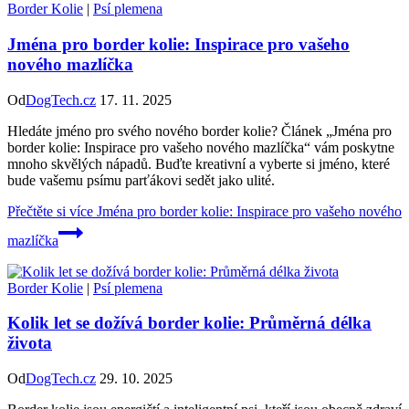
Border Kolie
|
Psí plemena
Jména pro border kolie: Inspirace pro vašeho
nového mazlíčka
Od
DogTech.cz
17. 11. 2025
Hledáte jméno pro svého nového border kolie? Článek „Jména pro
border kolie: Inspirace pro vašeho nového mazlíčka“ vám poskytne
mnoho skvělých nápadů. Buďte kreativní a vyberte si jméno, které
bude vašemu psímu parťákovi sedět jako ulité.
Přečtěte si více
Jména pro border kolie: Inspirace pro vašeho nového
mazlíčka
Border Kolie
|
Psí plemena
Kolik let se dožívá border kolie: Průměrná délka
života
Od
DogTech.cz
29. 10. 2025