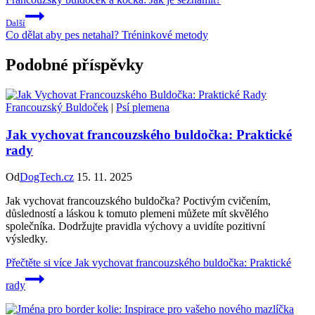
Další
Co dělat aby pes netahal? Tréninkové metody
Podobné příspěvky
Francouzský Buldoček
|
Psí plemena
Jak vychovat francouzského buldočka: Praktické
rady
Od
DogTech.cz
15. 11. 2025
Jak vychovat francouzského buldočka? Poctivým cvičením,
důsledností a láskou k tomuto plemeni můžete mít skvělého
společníka. Dodržujte pravidla výchovy a uvidíte pozitivní
výsledky.
Přečtěte si více
Jak vychovat francouzského buldočka: Praktické
rady