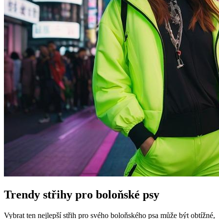
Trendy střihy pro ⁣boloňské psy
Vybrat ten nejlepší střih pro svého boloňského ​psa může být‌ obtížné,