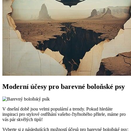
Moderní účesy pro barevné ⁤boloňské psy
V dnešní době jsou velmi populární a trendy. Pokud ‌hledáte
inspiraci pro stylové ostříhání vašeho čtyřnohého přítele, máme pro
vás ⁤pár skvělých tipů!
Vyberte si ⁤z ⁣následujících‍ možností⁣ účesů pro barevné boloňské psy: