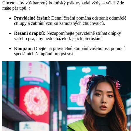
Chcete, aby váš barevný boloňský‌ psík vypadal vždy skvěle? Zde
máte pár tipů, :
Pravidelné česání:
‍Denní česání⁤ pomáhá odstranit odumřelé⁤
chlupy a zabrání vzniku zamotaných chuchvalců.
Řezání drápků:
Nezapomínejte⁢ pravidelně stříhat drápky
vašeho‌ psa, aby nedocházelo ⁢k jejich⁤ přerůstání.
Koupání:
Dbejte na pravidelné koupání‌ vašeho psa pomocí
speciálních šampónů pro‌ psí srst.