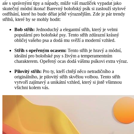
ale s ‌správnými tipy a nápady,‌ může váš mazlíček vypadat ‍jako
skutečný módní ikona! Barevný boloňský psík si zaslouží stylové⁣
ostříhání, které ho bude dělat ještě výraznějším. Zde⁣ je pár trendy
střihů, které ⁢by ⁤se mohly ​hodit:
Bob ⁤střih:
Jednoduchý a elegantní‍ střih,⁣ který ‍je velmi
‍populární pro boloňské psy. ‍Tento střih zdůrazní krásný
obličej vašeho psa a dodá mu svěží⁢ a moderní vzhled.
Střih s‍ opeřeným ocasem:
Tento střih je⁢ hravý a módní,
ideální pro boloňské psy⁣ s živým a temperamentním
charakterem. Opeřený⁤ ocas dodá vášmu psíkovi extra výraz.
Pilovitý střih:
Pro ty, kteří chtějí něco netradičního a
originálního, ⁤je ⁣pilovitý⁤ střih skvělou volbou. Tento střih
vytvoří zajímavý a unikátní ‌vzhled, který si jistě všimnou‍
všichni ‍kolem vás.