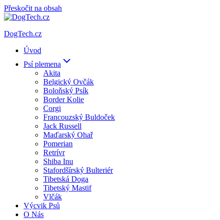
Přeskočit na obsah
DogTech.cz
Úvod
Psí plemena
Akita
Belgický Ovčák
Boloňský Psík
Border Kolie
Corgi
Francouzský Buldoček
Jack Russell
Maďarský Ohař
Pomerian
Retrívr
Shiba Inu
Stafordšírský Bulteriér
Tibetská Doga
Tibetský Mastif
Vlčák
Výcvik Psů
O Nás