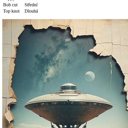
Bob cut
Střední
Top knot
Dlouhá