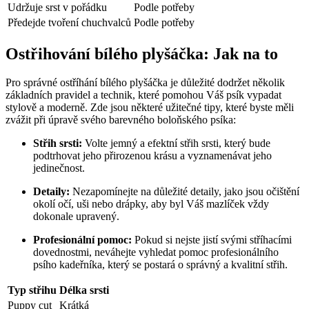
Udržuje ‍srst ⁣v pořádku
Podle potřeby
Předejde tvoření chuchvalců
Podle potřeby
Ostřihování ‌bílého plyšáčka: Jak na to
Pro správné ostříhání ⁣bílého​ plyšáčka je důležité dodržet několik
základních pravidel⁢ a technik, které pomohou Váš psík vypadat
stylově a moderně. Zde jsou některé užitečné tipy, které byste měli
zvážit při úpravě svého barevného⁢ boloňského psíka:
Střih srsti:
Volte ‍jemný a efektní střih srsti, který bude
podtrhovat jeho přirozenou krásu‌ a vyznamenávat jeho
jedinečnost.
Detaily:
Nezapomínejte na důležité detaily, ⁣jako jsou očištění
okolí očí,⁤ uši nebo drápky, ⁣aby byl ⁣Váš mazlíček vždy
dokonale upravený.
Profesionální pomoc:
Pokud si nejste jistí svými stříhacími
dovednostmi, neváhejte vyhledat pomoc profesionálního
psího kadeřníka, který se postará o správný a kvalitní střih.
Typ ‍střihu
Délka srsti
Puppy ​cut
Krátká