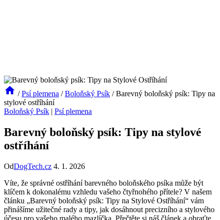
/
Psí plemena
/
Boloňský Psík
/
Barevný boloňský psík: Tipy na
stylové ostříhání
Boloňský Psík
|
Psí plemena
Barevný boloňský psík: Tipy na stylové
ostříhání
Od
DogTech.cz
4. 1. 2026
Víte, že správné‌ ostříhání⁢ barevného⁣ boloňského psíka může být
⁢klíčem k dokonalému vzhledu vašeho čtyřnohého přítele? ⁣V⁢ našem
⁢článku „Barevný boloňský ⁣psík: Tipy na Stylové Ostříhání“ vám
‌přinášíme užitečné rady a tipy, jak dosáhnout precizního a stylového
účesu pro vašeho malého mazlíčka.‍ Přečtěte ⁤si náš článek ⁣a​ obraťte ​