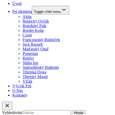
Úvod
Psí plemena
Toggle child menu
Akita
Belgický Ovčák
Boloňský Psík
Border Kolie
Corgi
Francouzský Buldoček
Jack Russell
Maďarský Ohař
Pomerian
Retrívr
Shiba Inu
Stafordšírský Bulteriér
Tibetská Doga
Tibetský Mastif
Vlčák
Výcvik Psů
O Nás
Kontakty
Vyhledávání