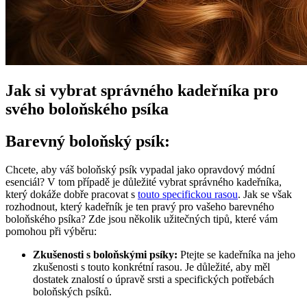
Jak si ⁢vybrat správného ⁤kadeřníka pro
svého boloňského psíka
Barevný⁣ boloňský ‍psík:
Chcete, aby‍ váš boloňský psík vypadal jako opravdový módní
esenciál? V tom⁣ případě je důležité vybrat správného kadeřníka,
který⁣ dokáže dobře ⁢pracovat s
touto specifickou rasou
. Jak se však
rozhodnout, který kadeřník ​je ten pravý pro vašeho barevného
boloňského psíka? Zde jsou několik užitečných‌ tipů, které vám
pomohou při výběru:
Zkušenosti s‌ boloňskými psíky:
Ptejte se kadeřníka na jeho
zkušenosti s⁤ touto konkrétní rasou. Je důležité, aby měl
dostatek znalostí o‍ úpravě srsti a specifických potřebách
boloňských psíků.