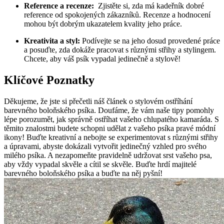
Reference a recenze:
⁣ Zjistěte si, zda⁣ má kadeřník‍ dobré
reference ‌od spokojených zákazníků. Recenze a hodnocení
mohou být dobrým ukazatelem kvality jeho práce.
Kreativita a styl:
Podívejte se⁤ na⁣ jeho dosud provedené práce⁢
a posuďte, zda dokáže pracovat s různými střihy a stylingem.
Chcete, aby‍ váš psík​ vypadal ⁤jedinečně a stylově!
Klíčové Poznatky
Děkujeme, že jste si přečetli náš článek o stylovém ostříhání
barevného boloňského psíka. Doufáme, že vám naše‍ tipy pomohly
lépe porozumět,⁤ jak správně ostříhat​ vašeho chlupatého kamaráda. S
těmito znalostmi budete schopni udělat z vašeho psíka pravé módní
ikony! Buďte kreativní a nebojte se experimentovat⁣ s různými ⁢střihy
a úpravami, ​abyste dokázali vytvořit jedinečný vzhled pro svého
‌milého ⁣psíka. A ‌nezapomeňte pravidelně udržovat ‌srst vašeho psa,
aby vždy vypadal skvěle a cítil se‌ skvěle. ​Buďte hrdí majitelé
barevného ‌boloňského‍ psíka a buďte na⁤ něj pyšní!