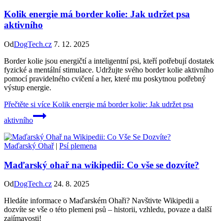
Kolik energie má border kolie: Jak udržet psa
aktivního
Od
DogTech.cz
7. 12. 2025
Border kolie jsou energičtí a inteligentní psi, kteří potřebují dostatek
fyzické a mentální stimulace. Udržujte svého border kolie aktivního
pomocí pravidelného cvičení a her, které mu poskytnou potřebný
výstup energie.
Přečtěte si více
Kolik energie má border kolie: Jak udržet psa
aktivního
Maďarský Ohař
|
Psí plemena
Maďarský ohař na wikipedii: Co vše se dozvíte?
Od
DogTech.cz
24. 8. 2025
Hledáte informace o Maďarském Ohaři? Navštivte Wikipedii a
dozvíte se vše o této plemeni psů – historii, vzhledu, povaze a další
zajímavosti!