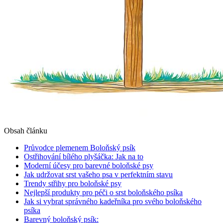
Obsah článku
Průvodce plemenem Boloňský psík
Ostřihování ‌bílého plyšáčka: Jak na to
Moderní účesy pro barevné ⁤boloňské psy
Jak udržovat srst vašeho psa v perfektním‌ stavu
Trendy střihy pro ⁣boloňské psy
Nejlepší produkty pro péči ‍o‌ srst boloňského psíka
Jak si ⁢vybrat správného ⁤kadeřníka pro svého boloňského
psíka
Barevný⁣ boloňský ‍psík: