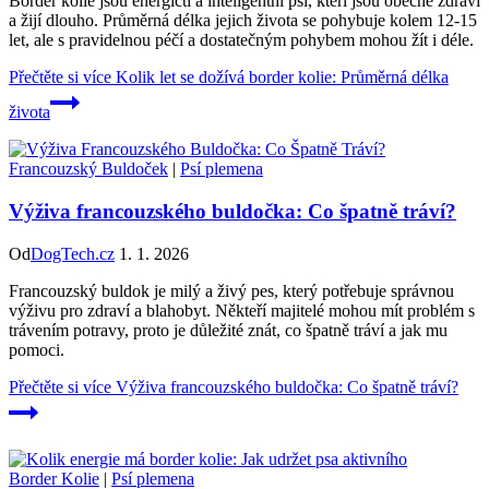
Border kolie jsou energičtí a inteligentní psi, kteří jsou obecně zdraví
a žijí dlouho. Průměrná délka jejich života se pohybuje kolem 12-15
let, ale s pravidelnou péčí a dostatečným pohybem mohou žít i déle.
Přečtěte si více
Kolik let se dožívá border kolie: Průměrná délka
života
Francouzský Buldoček
|
Psí plemena
Výživa francouzského buldočka: Co špatně tráví?
Od
DogTech.cz
1. 1. 2026
Francouzský buldok je milý a živý pes, který potřebuje správnou
výživu pro zdraví a blahobyt. Někteří majitelé mohou mít problém s
trávením potravy, proto je důležité znát, co špatně tráví a jak mu
pomoci.
Přečtěte si více
Výživa francouzského buldočka: Co špatně tráví?
Border Kolie
|
Psí plemena