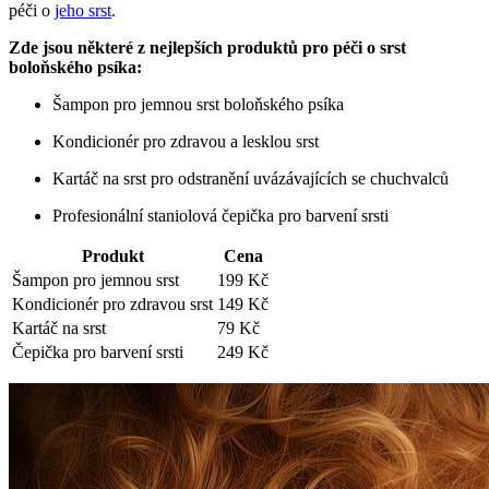
péči⁣ o
jeho srst
.
Zde jsou některé z nejlepších produktů pro péči o srst
boloňského psíka:
Šampon pro jemnou srst boloňského ⁣psíka
Kondicionér pro zdravou a lesklou srst
Kartáč na srst⁤ pro odstranění uvázávajících se ⁣chuchvalců
Profesionální staniolová čepička pro barvení srsti
Produkt
Cena
Šampon pro jemnou ⁢srst
199 Kč
Kondicionér pro zdravou srst
149 Kč
Kartáč na srst
79‌ Kč
Čepička‌ pro barvení srsti
249 Kč