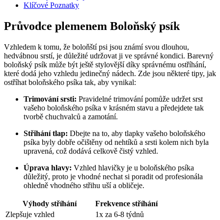
Klíčové Poznatky
Průvodce plemenem Boloňský psík
Vzhledem k tomu, že boloňští psi jsou známí svou dlouhou,‍
hedvábnou srstí, je důležité udržovat ji ve správné kondici. Barevný
boloňský psík může ‍být ještě stylovější díky správnému ostříhání,
⁣které dodá jeho vzhledu jedinečný nádech. Zde jsou‍ některé tipy, jak
ostříhat boloňského psíka tak, aby ⁤vynikal:
Trimování ‌srsti:
⁢Pravidelné ⁤trimování⁤ pomůže udržet srst
vašeho boloňského psíka v krásném stavu a ⁣předejdete tak
tvorbě chuchvalců a zamotání.
Střihání tlap:
Dbejte na to, aby tlapky vašeho boloňského
psíka byly dobře očištěny od nehtíků​ a‍ srsti kolem nich byla
upravená, což⁢ dodává⁢ celkově ⁤čistý vzhled.
Úprava hlavy:
Vzhled hlavičky ⁣je u boloňského psíka
⁤důležitý, proto je vhodné nechat ⁣si ‍poradit‍ od profesionála
ohledně vhodného střihu uší a obličeje.
Výhody stříhání
Frekvence stříhání
Zlepšuje ⁤vzhled
1x za 6-8 týdnů