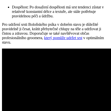
Dospělost: Po dosažení dospělosti má srst tendenci zůstat v
relativně konstantní délce a textuře, ale stále potřebuje
pravidelnou péči a údržbu.
Pro udržení srsti Boloňského psíka v dobrém stavu je důležité
pravidelně ji česat, krátit přebytečné chlupy na těle a udržovat ji
čistou a zdravou. Doporučuje se také navštěvovat občas
profesionálního groomera,
který pomůže udržet srst
v optimálním
stavu.