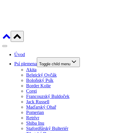
Úvod
Psí plemena
Toggle child menu
Akita
Belgický Ovčák
Boloňský Psík
Border Kolie
Corgi
Francouzský Buldoček
Jack Russell
Maďarský Ohař
Pomerian
Retrívr
Shiba Inu
Stafordšírský Bulteriér