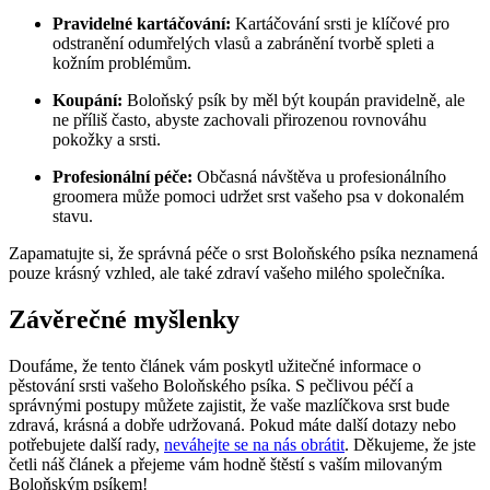
Pravidelné kartáčování:
Kartáčování srsti je klíčové pro
odstranění odumřelých vlasů a zabránění tvorbě spleti a
kožním problémům.
Koupání:
Boloňský psík by měl být koupán pravidelně, ale
ne příliš často, abyste zachovali přirozenou rovnováhu
pokožky a srsti.
Profesionální péče:
Občasná návštěva u profesionálního
groomera může pomoci udržet srst vašeho psa v dokonalém
stavu.
Zapamatujte si, že správná péče o srst Boloňského psíka neznamená
pouze krásný vzhled, ale také zdraví vašeho milého společníka.
Závěrečné myšlenky
Doufáme, že tento článek vám poskytl užitečné informace o
pěstování srsti vašeho Boloňského psíka. S pečlivou péčí a
správnými postupy můžete zajistit, že vaše mazlíčkova srst bude
zdravá, krásná a dobře udržovaná. Pokud máte další dotazy nebo
potřebujete další rady,
neváhejte se na nás obrátit
. Děkujeme, že jste
četli náš článek a přejeme vám hodně štěstí s vaším milovaným
Boloňským psíkem!