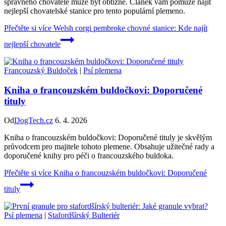
správného chovatele může být obtížné. Článek vám pomůže najít
nejlepší chovatelské stanice pro tento populární plemeno.
Přečtěte si více
Welsh corgi pembroke chovné stanice: Kde najít
nejlepší chovatele
Francouzský Buldoček
|
Psí plemena
Kniha o francouzském buldočkovi: Doporučené
tituly
Od
DogTech.cz
6. 4. 2026
Kniha o francouzském buldočkovi: Doporučené tituly je skvělým
průvodcem pro majitele tohoto plemene. Obsahuje užitečné rady a
doporučené knihy pro péči o francouzského buldoka.
Přečtěte si více
Kniha o francouzském buldočkovi: Doporučené
tituly
Psí plemena
|
Stafordšírský Bulteriér