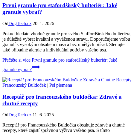
První granule pro stafordšírský bulteriér: Jaké
granule vybrat?
Od
DogTech.cz
20. 1. 2026
Pokud hledáte vhodné granule pro svého Staffordšírského bulteriéra,
je důležité vybrat kvalitní a vyváženou stravu. Doporučujeme volbu
granulí s vysokým obsahem masa a bez umělých přísad. Sledujte
také případné alergie a individuální potřeby vašeho psa.
Přečtěte si více
První granule pro stafordšírský bulteriér: Jaké
granule vybrat?
Francouzský Buldoček
|
Psí plemena
Receptář pro francouzského buldočka: Zdravé a
chutné recepty
Od
DogTech.cz
11. 6. 2025
Receptář pro Francouzského Buldočka obsahuje zdravé a chutné
recepty, které zajistí správnou výživu vašeho psa. S tímto