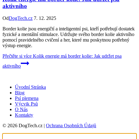
aktivního
Od
DogTech.cz
7. 12. 2025
Border kolie jsou energičtí a inteligentní psi, kteří potřebují dostatek
fyzické a mentální stimulace. Udržujte svého border kolie aktivního
pomocí pravidelného cvičení a her, které mu poskytnou potřebný
výstup energie.
Přečtěte si více
Kolik energie má border kolie: Jak udržet psa
aktivního
Úvodní Stránka
Blog
Psí plemena
Výcvik Psů
O Nás
Kontakty
© 2026 DogTech.cz |
Ochrana Osobních Údajů