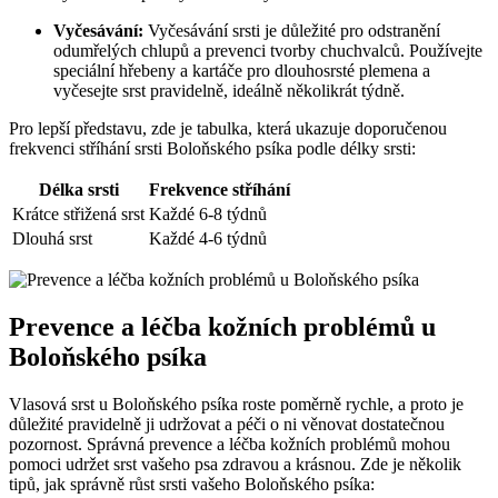
Vyčesávání:
Vyčesávání srsti je důležité pro odstranění
odumřelých chlupů a prevenci tvorby chuchvalců. Používejte
speciální hřebeny a kartáče pro dlouhosrsté plemena a
vyčesejte srst pravidelně, ideálně několikrát týdně.
Pro lepší představu, zde je tabulka, která ukazuje doporučenou
frekvenci stříhání srsti Boloňského psíka podle délky srsti:
Délka srsti
Frekvence stříhání
Krátce střižená srst
Každé 6-8 týdnů
Dlouhá srst
Každé 4-6 týdnů
Prevence a léčba kožních problémů u
Boloňského psíka
Vlasová srst u Boloňského psíka roste poměrně rychle, a proto je
důležité pravidelně ji udržovat a péči o ni věnovat dostatečnou
pozornost. Správná prevence a léčba kožních problémů mohou
pomoci udržet srst vašeho psa zdravou a krásnou. Zde je několik
tipů, jak správně růst srsti vašeho Boloňského psíka: