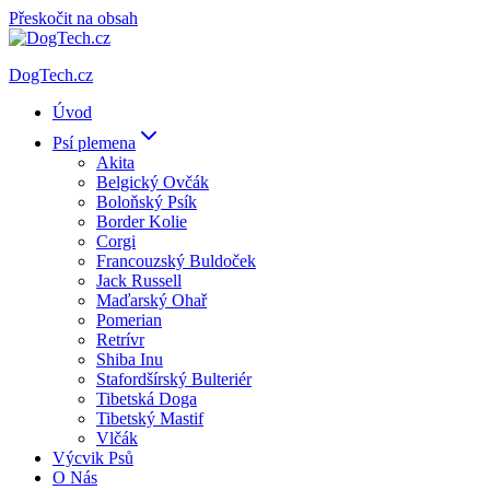
Přeskočit na obsah
DogTech.cz
Úvod
Psí plemena
Akita
Belgický Ovčák
Boloňský Psík
Border Kolie
Corgi
Francouzský Buldoček
Jack Russell
Maďarský Ohař
Pomerian
Retrívr
Shiba Inu
Stafordšírský Bulteriér
Tibetská Doga
Tibetský Mastif
Vlčák
Výcvik Psů
O Nás