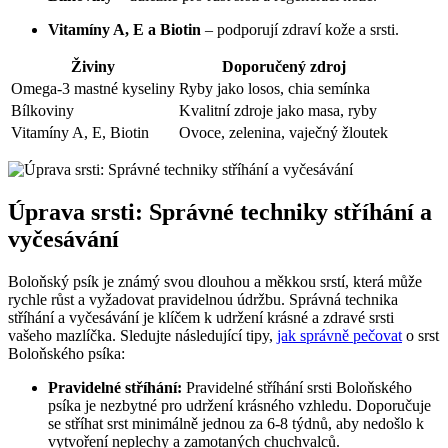
Vitamíny A, E a Biotin
– podporují zdraví kože a srsti.
Živiny
Doporučený zdroj
Omega-3 mastné kyseliny
Ryby jako losos, chia semínka
Bílkoviny
Kvalitní zdroje jako masa, ryby
Vitamíny A, E, Biotin
Ovoce, zelenina, vaječný žloutek
Úprava srsti: Správné techniky stříhání a
vyčesávání
Boloňský psík je známý svou dlouhou a měkkou srstí, která může
rychle růst a vyžadovat pravidelnou údržbu. Správná technika
stříhání a vyčesávání je klíčem k udržení krásné a zdravé srsti
vašeho mazlíčka. Sledujte následující tipy,
jak správně pečovat
o srst
Boloňského psíka:
Pravidelné stříhání:
Pravidelné stříhání srsti Boloňského
psíka je nezbytné pro udržení krásného vzhledu. Doporučuje
se stříhat srst minimálně jednou za 6-8 týdnů, aby nedošlo k
vytvoření neplechy a zamotaných chuchvalců.