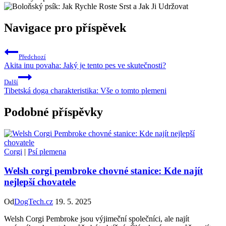
Navigace pro příspěvek
Předchozí
Akita inu povaha: Jaký je tento pes ve skutečnosti?
Další
Tibetská doga charakteristika: Vše o tomto plemeni
Podobné příspěvky
Corgi
|
Psí plemena
Welsh corgi pembroke chovné stanice: Kde najít
nejlepší chovatele
Od
DogTech.cz
19. 5. 2025
Welsh Corgi Pembroke jsou výjimeční společníci, ale najít