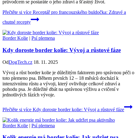
průvodcem se postaráte o jeho zdraví a šťastný život.
Přečtěte si více
Receptář pro francouzského buldočka: Zdravé a
chutné recepty
Border Kolie
|
Psí plemena
Kdy doroste border kolie: Vývoj a růstové fáze
Od
DogTech.cz
18. 11. 2025
Vývoj a růst border kolie je důležitým faktorem pro správnou péči o
toto plemeno psa. Během prvních 12 – 18 měsíců dochází k
intenzivnímu růstu a vývoji, který ovlivňuje celkové zdraví a
pohodu psa. Je důležité dbát na správnou výživu a cvičení v
jednotlivých fázích vývoje.
Přečtěte si více
Kdy doroste border kolie: Vývoj a růstové fáze
Border Kolie
|
Psí plemena
Kolik energie má border kolie: Jak udržet psa