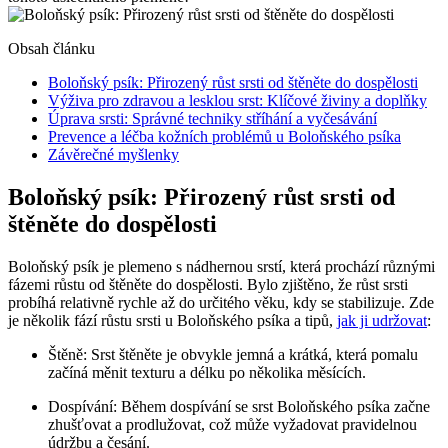
Obsah článku
Boloňský psík: Přirozený růst srsti od štěněte do dospělosti
Výživa pro zdravou a lesklou srst: Klíčové živiny a doplňky
Úprava srsti: Správné techniky stříhání a vyčesávání
Prevence a léčba kožních problémů u Boloňského psíka
Závěrečné myšlenky
Boloňský psík: Přirozený růst srsti od
štěněte do dospělosti
Boloňský psík je plemeno s nádhernou srstí, která prochází různými
fázemi růstu od štěněte do dospělosti. Bylo zjištěno, že růst srsti
probíhá relativně rychle až do určitého věku, kdy se stabilizuje. Zde
je několik fází růstu srsti u Boloňského psíka a tipů,
jak ji udržovat
:
Štěně: Srst štěněte je obvykle jemná a krátká, která pomalu
začíná měnit texturu a délku po několika měsících.
Dospívání: Během dospívání se srst Boloňského psíka začne
zhušťovat a prodlužovat, což může vyžadovat pravidelnou
údržbu a česání.