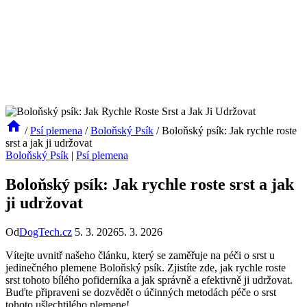
/
Psí plemena
/
Boloňský Psík
/
Boloňský psík: Jak rychle roste
srst a jak ji udržovat
Boloňský Psík
|
Psí plemena
Boloňský psík: Jak rychle roste srst a jak
ji udržovat
Od
DogTech.cz
5. 3. 2026
5. 3. 2026
Vítejte uvnitř našeho článku, který se zaměřuje na péči o srst u
jedinečného plemene Boloňský psík. Zjistíte zde, jak rychle roste
srst tohoto bílého pofiderníka a jak správně a efektivně ji udržovat.
Buďte připraveni se dozvědět o účinných metodách péče o srst
tohoto ušlechtilého plemene!