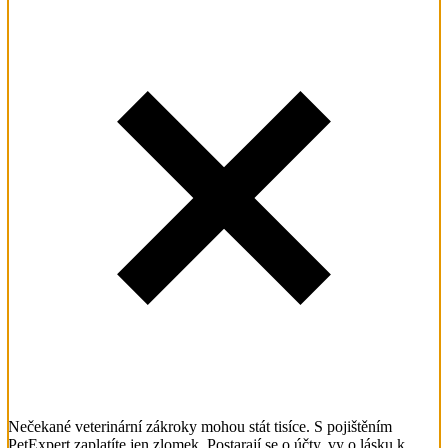
Nečekané veterinární zákroky mohou stát tisíce. S pojištěním
PetExpert zaplatíte jen zlomek. Postarají se o účty, vy o lásku k