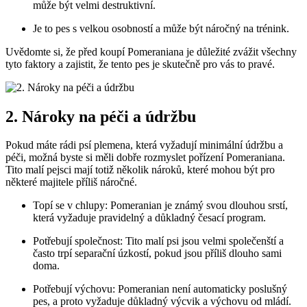
může být velmi destruktivní.
Je⁤ to pes s velkou osobností a může být náročný na trénink.
Uvědomte si, že před koupí Pomeraniana je důležité zvážit všechny
tyto⁣ faktory ‍a‍ zajistit, že tento pes je skutečně pro‍ vás to pravé.
2. Nároky na péči a‌ údržbu
Pokud⁤ máte rádi‍ psí‍ plemena,⁢ která vyžadují minimální údržbu a
‍péči, možná byste si měli dobře rozmyslet‍ pořízení⁤ Pomeraniana.
Tito‍ malí pejsci mají totiž několik nároků,⁣ které mohou být pro
některé majitele příliš ⁤náročné.
Topí se v chlupy: ‍Pomeranian je známý svou dlouhou​ srstí,⁤
která vyžaduje pravidelný a důkladný⁣ česací program.
Potřebují ⁢společnost: Tito malí ⁢psi jsou velmi společenští ​a
⁣často trpí separační úzkostí, pokud jsou příliš dlouho‌ sami
doma.
Potřebují výchovu: Pomeranian není automaticky⁤ poslušný
pes, a proto vyžaduje důkladný výcvik a výchovu od mládí.