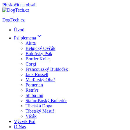
Přeskočit na obsah
DogTech.cz
Úvod
Psí plemena
Akita
Belgický Ovčák
Boloňský Psík
Border Kolie
Corgi
Francouzský Buldoček
Jack Russell
Maďarský Ohař
Pomerian
Retrívr
Shiba Inu
Stafordšírský Bulteriér
Tibetská Doga
Tibetský Mastif
Vlčák
Výcvik Psů
O Nás