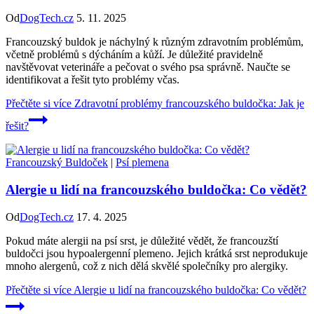
Od
DogTech.cz
5. 11. 2025
Francouzský buldok je náchylný k různým zdravotním problémům,
včetně problémů s dýcháním a kůží. Je důležité pravidelně
navštěvovat veterináře a pečovat o svého psa správně. Naučte se
identifikovat a řešit tyto problémy včas.
Přečtěte si více
Zdravotní problémy francouzského buldočka: Jak je
řešit?
Francouzský Buldoček
|
Psí plemena
Alergie u lidí na francouzského buldočka: Co vědět?
Od
DogTech.cz
17. 4. 2025
Pokud máte alergii na psí srst, je důležité vědět, že francouzští
buldočci jsou hypoalergenní plemeno. Jejich krátká srst neprodukuje
mnoho alergenů, což z nich dělá skvělé společníky pro alergiky.
Přečtěte si více
Alergie u lidí na francouzského buldočka: Co vědět?