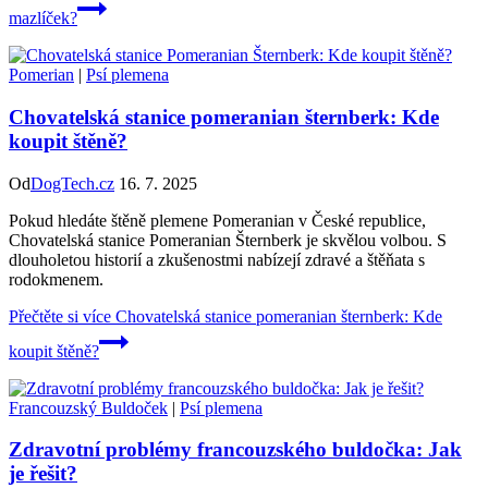
mazlíček?
Pomerian
|
Psí plemena
Chovatelská stanice pomeranian šternberk: Kde
koupit štěně?
Od
DogTech.cz
16. 7. 2025
Pokud hledáte štěně plemene Pomeranian v České republice,
Chovatelská stanice Pomeranian Šternberk je skvělou volbou. S
dlouholetou historií a zkušenostmi nabízejí zdravé a štěňata s
rodokmenem.
Přečtěte si více
Chovatelská stanice pomeranian šternberk: Kde
koupit štěně?
Francouzský Buldoček
|
Psí plemena
Zdravotní problémy francouzského buldočka: Jak
je řešit?