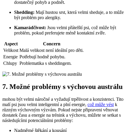
dostatečný pohyb a podnět.
Shedding:
Mají‍ hustou srst, která​ velmi sheduje, a ⁤to může
být problém pro alergiky.
Kamarádčivost:
Jsou velmi ⁤přátelští⁢ psi, což může být‍
problém,⁤ pokud preferujete méně kontaktní zvíře.
Aspect
Concern
Velikost
Malá velikost​ není‍ ideální pro děti.
Energie
Potřebují hodně pohybu.
Chlupy
Problematika s sheddingem.
7. Možné problémy s výchovou ​austrálu
⁢mohou být ​velmi ⁤náročné a vyžadují trpělivost a konzistenci. Tito
malí psi jsou velmi inteligentní a plní energie,
což ‍může vést
k
různým výchovným⁢ výzvám. Pokud nejste připraveni věnovat
dostatek času‌ a energie na trénink a⁣ výchovu, můžete se setkat s
následujícími potenciálními problémy:
Nadměrné štěkání a kousání