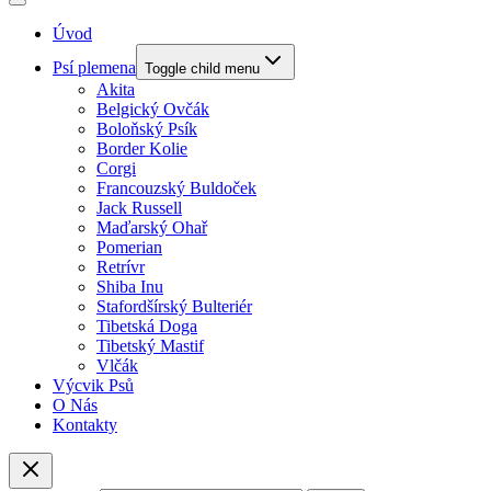
Úvod
Psí plemena
Toggle child menu
Akita
Belgický Ovčák
Boloňský Psík
Border Kolie
Corgi
Francouzský Buldoček
Jack Russell
Maďarský Ohař
Pomerian
Retrívr
Shiba Inu
Stafordšírský Bulteriér
Tibetská Doga
Tibetský Mastif
Vlčák
Výcvik Psů
O Nás
Kontakty