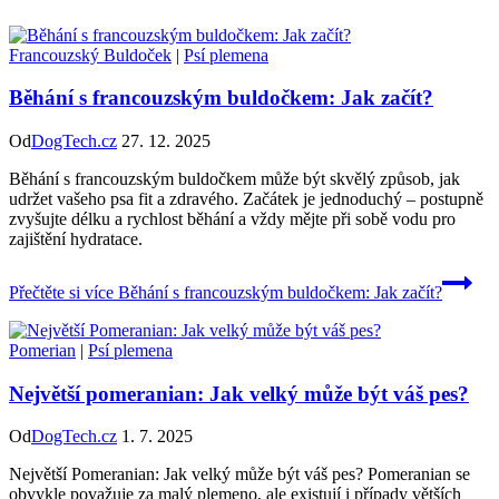
Francouzský Buldoček
|
Psí plemena
Běhání s francouzským buldočkem: Jak začít?
Od
DogTech.cz
27. 12. 2025
Běhání s francouzským buldočkem může být skvělý způsob, jak
udržet vašeho psa fit a zdravého. Začátek je jednoduchý – postupně
zvyšujte délku a rychlost běhání a vždy mějte při sobě vodu pro
zajištění hydratace.
Přečtěte si více
Běhání s francouzským buldočkem: Jak začít?
Pomerian
|
Psí plemena
Největší pomeranian: Jak velký může být váš pes?
Od
DogTech.cz
1. 7. 2025
Největší Pomeranian: Jak velký může být váš pes? Pomeranian se
obvykle považuje za malý plemeno, ale existují i případy větších