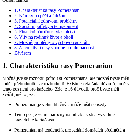
Obsah článku
1. Charakteristika rasy Pomeranian
2. Nároky na péči a‌ údržbu
3. Potenciální zdravotní problémy
4. Sociální potřeby a temperament
5. Finanční náročnost vlastnictví
6. Vliv na rodinný⁢ život a okolí
7. Možné problémy s výchovou ​austrálu
8. Alternativní rasy vhodné pro‍ domácnost
Závěrem
1. Charakteristika rasy Pomeranian
Možná jste se rozhodli​ pořídit si Pomeraniana, ale možná byste měli
raději​ přehodnotit své rozhodnutí. Existuje celá⁣ řada důvodů, proč⁣ si
tento pes ‌není⁤ pro každého. Zde​ je 16 důvodů, proč byste ⁣měli
zvážit jiného psa:
Pomeranian je ‍velmi hlučný a může rušit sousedy.
Tento pes je velmi náročný⁢ na údržbu srsti a vyžaduje​
pravidelné kartáčování.
Pomeranian má tendenci k propadání domácích předmětů a