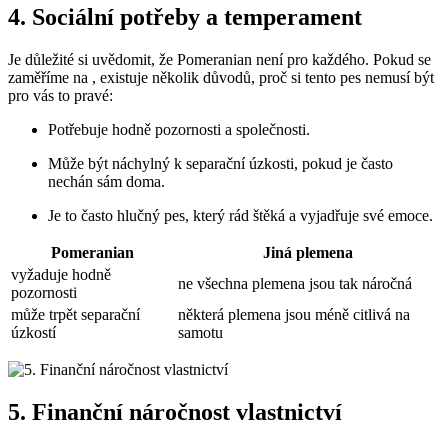
4. Sociální potřeby a temperament
Je⁢ důležité si‌ uvědomit, že Pomeranian není pro každého. Pokud se
zaměříme​ na , existuje několik důvodů, proč si tento⁣ pes ‍nemusí ⁢být
pro vás to pravé:
Potřebuje hodně pozornosti a​ společnosti.
Může ⁤být⁤ náchylný k separační​ úzkosti, pokud je často
⁣nechán sám doma.
Je to ‌často hlučný pes, který rád ⁢štěká a ⁣vyjadřuje své emoce.
Pomeranian
Jiná plemena
vyžaduje hodně
ne všechna plemena jsou tak náročná
pozornosti
může trpět separační
některá ‌plemena jsou méně citlivá na
úzkostí
samotu
5. Finanční náročnost vlastnictví