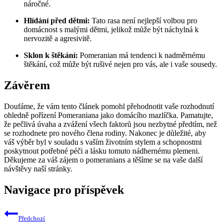
náročné.
Hlídání před⁣ dětmi:
​Tato rasa není nejlepší volbou​ pro⁢
domácnost s malými dětmi, jelikož může být⁤ náchylná k
⁢nervozitě a⁤ agresivitě.
Sklon k⁤ štěkání:
Pomeranian má tendenci k ​nadměrnému
⁤štěkání, což může být ‍rušivé nejen pro vás,‌ ale i vaše sousedy.
Závěrem
Doufáme, že vám tento článek pomohl přehodnotit vaše⁢ rozhodnutí
ohledně pořízení⁤ Pomeraniana jako domácího mazlíčka. Pamatujte,
že‌ pečlivá úvaha a zvážení všech faktorů jsou nezbytné ⁢předtím, než
se rozhodnete ‌pro nového člena ⁣rodiny. Nakonec je důležité, aby
váš výběr ⁤byl v souladu​ s vaším životním stylem a schopnostmi‌
poskytnout potřebné péči a ‍lásku tomuto nádhernému ⁣plemeni.‍
Děkujeme za váš zájem o pomeranians⁣ a těšíme se na⁤ vaše další
návštěvy naší ⁤stránky.
Navigace pro příspěvek
Předchozí