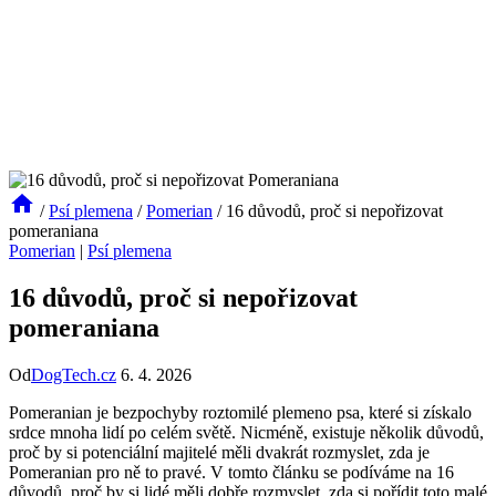
/
Psí plemena
/
Pomerian
/
16 důvodů, proč si nepořizovat
pomeraniana
Pomerian
|
Psí plemena
16 důvodů, proč si nepořizovat
pomeraniana
Od
DogTech.cz
6. 4. 2026
Pomeranian ⁤je bezpochyby roztomilé ⁢plemeno psa, které si získalo
srdce mnoha lidí po celém světě. Nicméně, existuje několik důvodů,
proč by si⁢ potenciální majitelé měli dvakrát rozmyslet, zda je
⁤Pomeranian pro ně to pravé. V‍ tomto článku se podíváme na 16
důvodů, proč by si⁤ lidé měli⁣ dobře rozmyslet, ⁢zda si pořídit⁢ toto malé‌