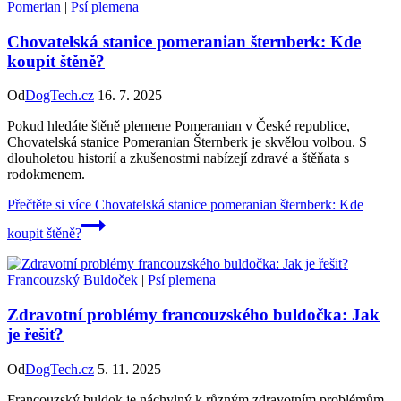
Pomerian
|
Psí plemena
Chovatelská stanice pomeranian šternberk: Kde
koupit štěně?
Od
DogTech.cz
16. 7. 2025
Pokud hledáte štěně plemene Pomeranian v České republice,
Chovatelská stanice Pomeranian Šternberk je skvělou volbou. S
dlouholetou historií a zkušenostmi nabízejí zdravé a štěňata s
rodokmenem.
Přečtěte si více
Chovatelská stanice pomeranian šternberk: Kde
koupit štěně?
Francouzský Buldoček
|
Psí plemena
Zdravotní problémy francouzského buldočka: Jak
je řešit?
Od
DogTech.cz
5. 11. 2025
Francouzský buldok je náchylný k různým zdravotním problémům,