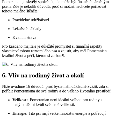
Pomeranian ⁢je skvělý ‌společník, ale může být finančně ⁤náročným‍
psem. Zde je několik důvodů, ‍proč ⁤si možná nechcete ⁢pořizovat
tohoto ​malého ‌štěněte:
Pravidelné údržbářství
Lékařské⁣ náklady
Kvalitní strava
Pro každého majitele‍ je důležité promyslet si finanční aspekty
vlastnictví tohoto roztomilého psa a zajistit, aby měl ⁢Pomeranian
kvalitní život ⁢a péči, kterou si zaslouží.
6. Vliv na rodinný⁢ život a okolí
Níže⁣ uvádíme‌ 16 důvodů, proč byste měli důkladně zvážit, zda ‌si
pořídit Pomeraniana do své rodiny a do vašeho životního prostředí:
Velikost:
‍ Pomeranian není ⁢ideální volbou pro ⁤rodiny s
malými dětmi ⁣kvůli své ‍malé‍ velikosti.
Energie:
Tito psi mají velké množství ⁣energie a potřebují