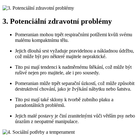
3. Potenciální zdravotní problémy
Pomeranian mohou trpět⁣ respiračními potížemi kvůli​ svému
malému ⁢kompaktnímu tělu.
Jejich dlouhá ⁢srst vyžaduje pravidelnou a ​nákladnou údržbu,
což může ⁢být pro některé majitele nepraktické.
Tito psi mají tendenci k ‌nadměrnému ‍štěkání, což může být
⁣rušivé nejen pro majitele, ale i ​pro sousedy.
Pomeranian může trpět separační úzkostí, což může ⁤způsobit​
destruktivní chování, jako⁢ je žvýkání nábytku nebo šatstva.
Tito psi mají také sklony⁢ k‌ tvorbě‌ zubního plaku a
⁢paradontálních⁣ problémů.
Jejich malé postavy je činí zranitelnými vůči větším ‍psy nebo
úrazům ‌z neopatrné manipulace.