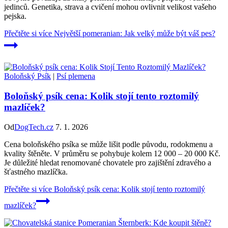
jedinců. Genetika, strava a cvičení mohou ovlivnit velikost vašeho
pejska.
Přečtěte si více
Největší pomeranian: Jak velký může být váš pes?
Boloňský Psík
|
Psí plemena
Boloňský psík cena: Kolik stojí tento roztomilý
mazlíček?
Od
DogTech.cz
7. 1. 2026
Cena boloňského psíka se může lišit podle původu, rodokmenu a
kvality štěněte. V průměru se pohybuje kolem 12 000 – 20 000 Kč.
Je důležité hledat renomované chovatele pro zajištění zdravého a
šťastného mazlíčka.
Přečtěte si více
Boloňský psík cena: Kolik stojí tento roztomilý
mazlíček?