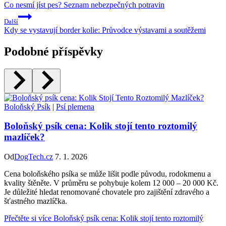
Co nesmí jíst pes? Seznam nebezpečných potravin
Další
Kdy se vystavují border kolie: Průvodce výstavami a soutěžemi
Podobné příspěvky
Boloňský Psík
|
Psí plemena
Boloňský psík cena: Kolik stojí tento roztomilý
mazlíček?
Od
DogTech.cz
7. 1. 2026
Cena boloňského psíka se může lišit podle původu, rodokmenu a
kvality štěněte. V průměru se pohybuje kolem 12 000 – 20 000 Kč.
Je důležité hledat renomované chovatele pro zajištění zdravého a
šťastného mazlíčka.
Přečtěte si více
Boloňský psík cena: Kolik stojí tento roztomilý