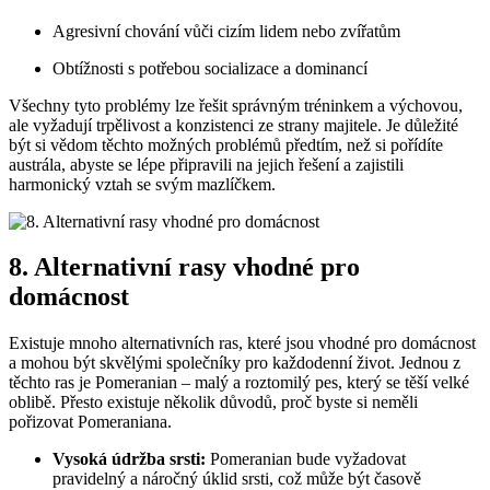
Agresivní chování ‌vůči cizím lidem nebo zvířatům
Obtížnosti ‌s‌ potřebou socializace a dominancí
Všechny tyto problémy lze řešit⁤ správným tréninkem a výchovou,
ale ‍vyžadují⁤ trpělivost a konzistenci ze ​strany majitele. ‌Je důležité
být si ⁢vědom těchto možných problémů předtím, než si pořídíte
austrála, abyste se lépe připravili na​ jejich​ řešení a zajistili
harmonický vztah se svým mazlíčkem.
8. Alternativní rasy vhodné pro‍
domácnost
Existuje mnoho alternativních ⁣ras, které jsou vhodné pro domácnost
a ⁤mohou‍ být skvělými​ společníky pro každodenní život. Jednou z​
těchto ras je Pomeranian – malý a roztomilý pes, který ⁤se těší velké
⁣oblibě. Přesto existuje několik důvodů, proč ⁢byste si neměli
pořizovat Pomeraniana.
Vysoká údržba srsti:
Pomeranian bude ⁢vyžadovat
pravidelný a náročný⁢ úklid srsti, což ⁢může být ‍časově ​