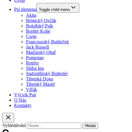
Úvod
Psí plemena
Toggle child menu
Akita
Belgický Ovčák
Boloňský Psík
Border Kolie
Corgi
Francouzský Buldoček
Jack Russell
Maďarský Ohař
Pomerian
Retrívr
Shiba Inu
Stafordšírský Bulteriér
Tibetská Doga
Tibetský Mastif
Vlčák
Výcvik Psů
O Nás
Kontakty
Vyhledávání