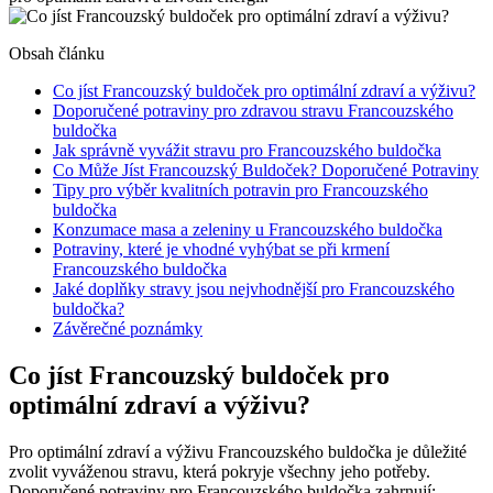
Obsah článku
Co jíst⁤ Francouzský buldoček pro optimální ‍zdraví a⁣ výživu?
Doporučené potraviny pro zdravou‌ stravu Francouzského
buldočka
Jak správně vyvážit ​stravu​ pro Francouzského buldočka
Co Může ​Jíst Francouzský Buldoček? Doporučené Potraviny
Tipy pro výběr kvalitních potravin pro Francouzského‌
buldočka
Konzumace ‍masa a zeleniny u Francouzského buldočka
Potraviny, které je vhodné‌ vyhýbat se při krmení
Francouzského buldočka
Jaké doplňky stravy jsou nejvhodnější pro​ Francouzského
buldočka?
Závěrečné poznámky
Co jíst⁤ Francouzský buldoček pro
optimální ‍zdraví a⁣ výživu?
Pro optimální zdraví a výživu⁣ Francouzského buldočka‍ je důležité
zvolit vyváženou stravu, která pokryje všechny jeho potřeby.
⁢Doporučené potraviny pro Francouzského buldočka zahrnují: