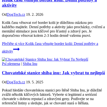
aktivity
Od
DogTech.cz
19. 2. 2026
Kolik času věnovat své border kolii je důležitou otázkou pro
každého majitele. Denní potřeby a aktivity jako procházky, cvičení a
mentální stimulace jsou klíčové pro šťastný a zdravý pes. Je
doporučeno věnovat kolem 2-3 hodin denně vašemu psovi.
Přečtěte si více
Kolik času věnujte border kolii: Denní potřeby a
aktivity
Psí plemena
|
Shiba Inu
Chovatelské stanice shiba inu: Jak vybrat tu nejlepší
Od
DogTech.cz
19. 5. 2025
Pokud hledáte chovatelskou stanici pro štěně Shiba Inu, je důležité
zvážit několik klíčových faktorů. Vyberte si legitimní a seriózní
chovatele s dobrou reputací a zdravými geny. Podívejte se na
referenční listiny a sledujte, jak se chovatel stará o štěňata.