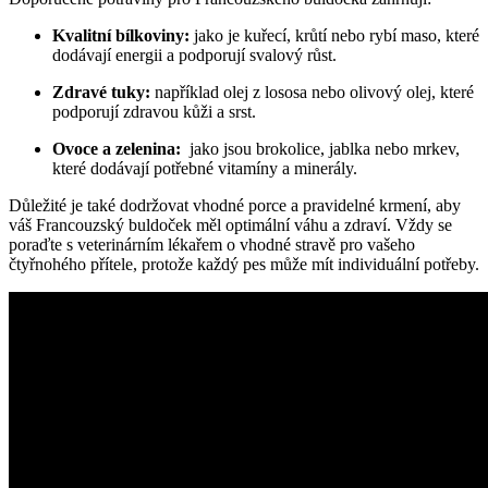
Kvalitní bílkoviny:
jako je kuřecí, krůtí nebo⁢ rybí maso, které
dodávají energii‌ a podporují⁢ svalový ⁢růst.
Zdravé tuky:
například olej z lososa‍ nebo olivový olej, které
⁣podporují zdravou kůži a srst.
Ovoce a zelenina:
​ jako jsou brokolice, jablka nebo⁤ mrkev,
které dodávají⁢ potřebné vitamíny a minerály.
Důležité je⁤ také dodržovat ‌vhodné​ porce a pravidelné krmení, aby
váš​ Francouzský buldoček ‌měl⁤ optimální váhu a zdraví.‌ Vždy se
poraďte s veterinárním lékařem o vhodné stravě pro vašeho
čtyřnohého přítele, protože každý pes může mít ​individuální potřeby.