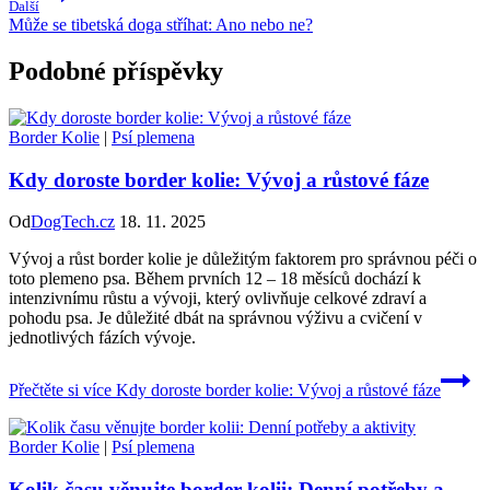
Další
Může se tibetská doga stříhat: Ano nebo ne?
Podobné příspěvky
Border Kolie
|
Psí plemena
Kdy doroste border kolie: Vývoj a růstové fáze
Od
DogTech.cz
18. 11. 2025
Vývoj a růst border kolie je důležitým faktorem pro správnou péči o
toto plemeno psa. Během prvních 12 – 18 měsíců dochází k
intenzivnímu růstu a vývoji, který ovlivňuje celkové zdraví a
pohodu psa. Je důležité dbát na správnou výživu a cvičení v
jednotlivých fázích vývoje.
Přečtěte si více
Kdy doroste border kolie: Vývoj a růstové fáze
Border Kolie
|
Psí plemena
Kolik času věnujte border kolii: Denní potřeby a