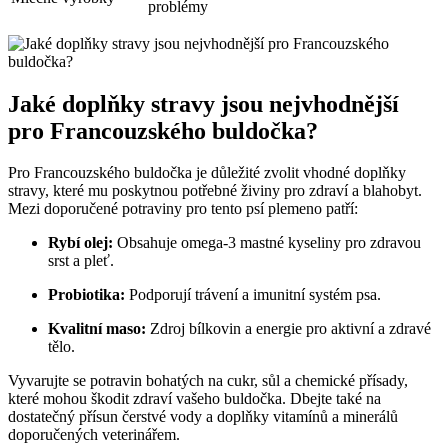
problémy
Jaké doplňky stravy jsou nejvhodnější
pro​ Francouzského buldočka?
Pro Francouzského ⁤buldočka je‍ důležité zvolit vhodné doplňky
stravy, které​ mu poskytnou potřebné živiny​ pro zdraví a blahobyt.
Mezi doporučené potraviny pro‌ tento psí plemeno patří:
Rybí olej:
Obsahuje ​omega-3 mastné ‌kyseliny pro zdravou‍
srst a⁢ pleť.
Probiotika:
Podporují trávení a imunitní ⁣systém‍ psa.
Kvalitní maso:
Zdroj bílkovin a energie pro aktivní a ⁢zdravé
‍tělo.
Vyvarujte se potravin bohatých na cukr,​ sůl a chemické přísady,
které mohou škodit zdraví vašeho buldočka. Dbejte také na
dostatečný přísun čerstvé vody ‍a doplňky vitamínů a minerálů​
doporučených veterinářem.