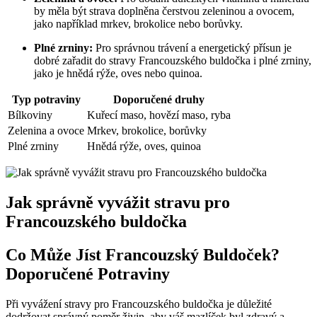
by měla být‍ strava doplněna​ čerstvou zeleninou a ovocem,
⁣jako například mrkev,‌ brokolice ⁤nebo borůvky.
Plné zrniny:
Pro správnou trávení ‍a ⁤energetický přísun‍ je
dobré zařadit⁤ do stravy ⁢Francouzského ‍buldočka ⁣i plné zrniny,
jako je‍ hnědá rýže, oves nebo quinoa.
Typ potraviny
Doporučené druhy
Bílkoviny
Kuřecí maso, hovězí maso, ryba
Zelenina​ a ovoce
Mrkev, brokolice, borůvky
Plné zrniny
Hnědá rýže,‌ oves,‍ quinoa
Jak správně vyvážit ​stravu​ pro
Francouzského buldočka
Co Může ​Jíst Francouzský Buldoček?
Doporučené Potraviny
Při vyvážení stravy pro ⁣Francouzského buldočka je‌ důležité
dodržovat správný poměr živin, aby váš mazlíček byl zdravý a