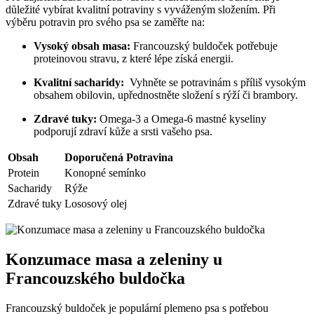
důležité ​vybírat kvalitní ‌potraviny s vyváženým složením. ⁣Při
⁢výběru potravin pro svého psa ‍se zaměřte na:
Vysoký obsah masa:
Francouzský buldoček potřebuje
proteinovou ⁤stravu, z které lépe získá energii.
Kvalitní sacharidy:
‌ Vyhněte se potravinám s ‌příliš vysokým
⁢obsahem obilovin, ‌upřednostněte složení s rýží ‍či brambory.
Zdravé tuky:
Omega-3 a Omega-6 mastné ⁣kyseliny​
podporují zdraví kůže a⁤ srsti vašeho psa.
Obsah
Doporučená Potravina
Protein
Konopné semínko
Sacharidy
Rýže
Zdravé tuky
Lososový⁢ olej
Konzumace ‍masa a zeleniny u
Francouzského buldočka
Francouzský buldoček je populární plemeno⁣ psa s ⁢potřebou