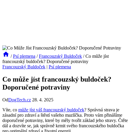
/
Psí plemena
/
Francouzský Buldoček
/
Co může jíst
francouzský buldoček? Doporučené potraviny
Francouzský Buldoček
|
Psí plemena
Co může jíst francouzský buldoček?
Doporučené potraviny
Od
DogTech.cz
28. 4. 2025
Víte, co
může jíst váš francouzský buldoček
? Správná strava je
zásadní pro zdraví ⁢a štěstí vašeho mazlíčka. Proto vám přinášíme​
doporučené potraviny, ⁢které‌ by měly ⁢tvořit základ jeho ⁤stravy. Čtěte
dál a ⁤dozvíte se,‍ jak správně krmit ⁢svého francouzského buldočka
pro optimální⁤ zdraví a životní ‌energii.