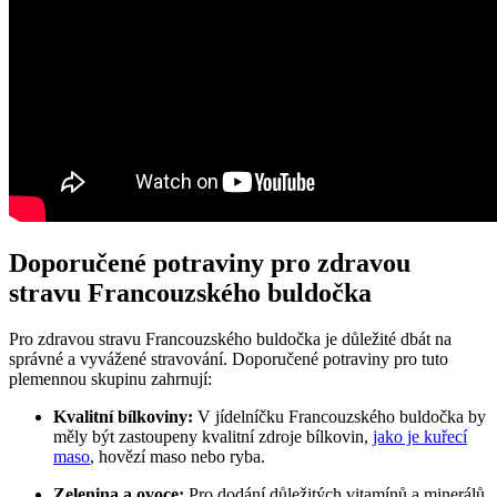
Doporučené potraviny pro zdravou‌
stravu Francouzského buldočka
Pro zdravou stravu Francouzského buldočka je ‌důležité dbát‌ na
správné ​a vyvážené ⁤stravování. Doporučené potraviny ⁣pro tuto
‍plemennou skupinu zahrnují:
Kvalitní‍ bílkoviny:
V jídelníčku Francouzského buldočka by
měly být‌ zastoupeny ​kvalitní zdroje ​bílkovin,
jako je kuřecí
maso
, hovězí​ maso nebo ryba.
Zelenina a ovoce:
Pro ​dodání důležitých⁣ vitamínů⁤ a minerálů