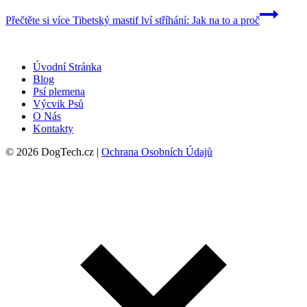
Přečtěte si více
Tibetský mastif lví stříhání: Jak na to a proč
Úvodní Stránka
Blog
Psí plemena
Výcvik Psů
O Nás
Kontakty
© 2026 DogTech.cz |
Ochrana Osobních Údajů