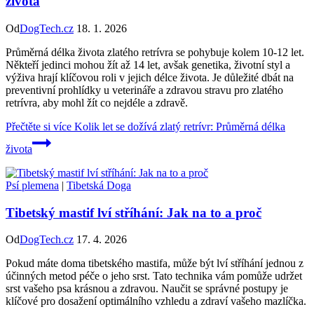
života
Od
DogTech.cz
18. 1. 2026
Průměrná délka života zlatého retrívra se pohybuje kolem 10-12 let.
Někteří jedinci mohou žít až 14 let, avšak genetika, životní styl a
výživa hrají klíčovou roli v jejich délce života. Je důležité dbát na
preventivní prohlídky u veterináře a zdravou stravu pro zlatého
retrívra, aby mohl žít co nejdéle a zdravě.
Přečtěte si více
Kolik let se dožívá zlatý retrívr: Průměrná délka
života
Psí plemena
|
Tibetská Doga
Tibetský mastif lví stříhání: Jak na to a proč
Od
DogTech.cz
17. 4. 2026
Pokud máte doma tibetského mastifa, může být lví stříhání jednou z
účinných metod péče o jeho srst. Tato technika vám pomůže udržet
srst vašeho psa krásnou a zdravou. Naučit se správné postupy je
klíčové pro dosažení optimálního vzhledu a zdraví vašeho mazlíčka.