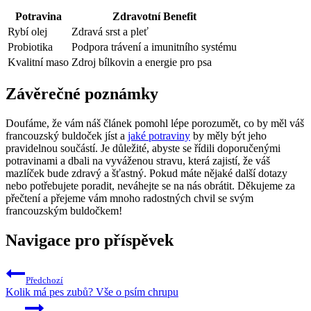
Potravina
Zdravotní Benefit
Rybí ‌olej
Zdravá srst a pleť
Probiotika
Podpora trávení a ​imunitního systému
Kvalitní maso
Zdroj bílkovin a‍ energie pro psa
Závěrečné poznámky
Doufáme,⁢ že vám náš‌ článek ‍pomohl lépe porozumět, co by měl váš
francouzský buldoček ⁤jíst a
jaké potraviny
by měly být jeho
pravidelnou ⁢součástí. Je důležité, abyste​ se řídili‌ doporučenými
potravinami a dbali na‌ vyváženou stravu, která zajistí, že váš
mazlíček‌ bude zdravý a šťastný. Pokud‍ máte nějaké další dotazy
nebo potřebujete poradit, neváhejte⁣ se na‌ nás obrátit.⁣ Děkujeme za
přečtení ⁤a přejeme vám mnoho ⁤radostných chvil se svým ​
francouzským buldočkem!
Navigace pro příspěvek
Předchozí
Kolik má pes zubů? Vše o psím chrupu