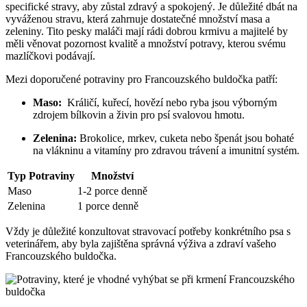
specifické stravy, aby zůstal zdravý a spokojený. Je důležité ⁤dbát⁣ na
vyváženou stravu, která zahrnuje dostatečné množství masa ‍a
⁢zeleniny. Tito pesky maláči mají rádi dobrou krmivu a majitelé by
měli⁣ věnovat pozornost ‌kvalitě a množství potravy,⁣ kterou⁢ svému
mazlíčkovi podávají.
Mezi doporučené ​potraviny⁤ pro Francouzského buldočka patří:
Maso:
⁤ Králičí,⁤ kuřecí, hovězí nebo‍ ryba jsou výborným
zdrojem bílkovin a živin pro psí svalovou hmotu.
Zelenina:
Brokolice,​ mrkev, cuketa nebo ‌špenát jsou bohaté
na ‌vlákninu ⁣a vitamíny pro zdravou‌ trávení a imunitní systém.
Typ Potraviny
Množství
Maso
1-2⁣ porce​ denně
Zelenina
1 porce denně
Vždy ‌je důležité konzultovat stravovací ⁣potřeby ​konkrétního psa ⁢s
veterinářem, aby byla zajištěna ⁤správná výživa a zdraví vašeho
Francouzského buldočka.