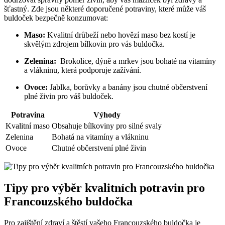
šťastný. ⁣Zde ​jsou některé doporučené potraviny, které může ​váš
buldoček bezpečně konzumovat:
Maso:
Kvalitní drůbeží nebo hovězí ​maso bez kostí je
skvělým zdrojem bílkovin pro vás buldočka.
Zelenina:
⁤ Brokolice, dýně a⁣ mrkev​ jsou bohaté‍ na vitamíny
a vlákninu, která⁢ podporuje zažívání.
Ovoce:
Jablka, ⁤borůvky⁤ a banány jsou chutné občerstvení
plné živin pro váš buldoček.
Potravina
Výhody
Kvalitní ⁢maso
Obsahuje bílkoviny pro silné‌ svaly
Zelenina
Bohatá ‍na ​vitamíny a vlákninu
Ovoce
Chutné občerstvení‌ plné živin
Tipy pro výběr kvalitních potravin pro
Francouzského‌ buldočka
Pro ⁢zajištění zdraví a štěstí vašeho⁢ Francouzského buldočka je