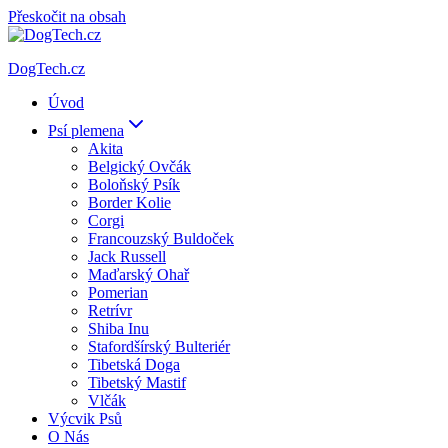
Přeskočit na obsah
DogTech.cz
Úvod
Psí plemena
Akita
Belgický Ovčák
Boloňský Psík
Border Kolie
Corgi
Francouzský Buldoček
Jack Russell
Maďarský Ohař
Pomerian
Retrívr
Shiba Inu
Stafordšírský Bulteriér
Tibetská Doga
Tibetský Mastif
Vlčák
Výcvik Psů
O Nás