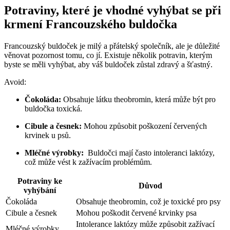
Potraviny, které je vhodné‌ vyhýbat se při
krmení Francouzského buldočka
Francouzský⁤ buldoček je milý ‍a přátelský společník, ale je ⁣důležité⁢
věnovat⁤ pozornost tomu,‌ co jí. Existuje několik potravin, kterým
‌byste se měli vyhýbat,⁢ aby ‌váš ‍buldoček zůstal zdravý a šťastný.
Avoid:
Čokoláda:
Obsahuje ⁣látku theobromin, která může být pro
⁤buldočka toxická.
Cibule a česnek:
Mohou ⁤způsobit poškození‌ červených
krvinek u psů.
Mléčné výrobky:
‌ Buldočci mají ‍často intoleranci ⁢laktózy,
což může vést k zažívacím problémům.
Potraviny ke
Důvod
‍vyhýbání
Čokoláda
Obsahuje theobromin, což je toxické⁣ pro psy
Cibule a česnek
Mohou poškodit červené ​krvinky psa
Intolerance laktózy⁣ může způsobit zažívací
Mléčné ⁢výrobky