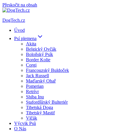
Přeskočit na obsah
DogTech.cz
Úvod
Psí plemena
Akita
Belgický Ovčák
Boloňský Psík
Border Kolie
Corgi
Francouzský Buldoček
Jack Russell
Maďarský Ohař
Pomerian
Retrívr
Shiba Inu
Stafordšírský Bulteriér
Tibetská Doga
Tibetský Mastif
Vlčák
Výcvik Psů
O Nás