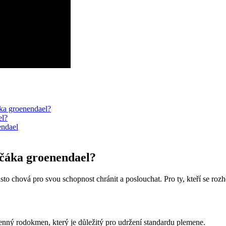
ka groenendael?
el?
endael
čáka groenendael?
sto chová pro svou schopnost chránit a poslouchat. Pro ty, kteří se rozho
enný rodokmen, který je důležitý pro udržení standardu plemene.