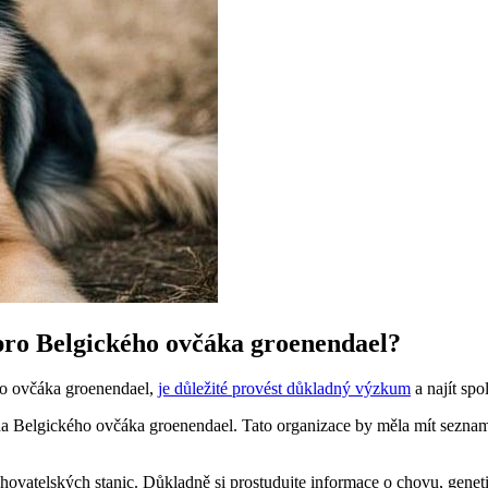
pro Belgického ovčáka groenendael?
ho ovčáka groenendael,
je důležité provést důkladný výzkum
a najít spo
 na Belgického ovčáka groenendael. Tato organizace by měla mít seznam
hovatelských stanic. Důkladně si prostudujte informace o chovu, geneti