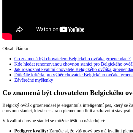
Obsah článku
Co znamená být chovatelem Belgického ovčáka groenendael?
Kde hledat renomovanou chovnou stanici pro Belgického ovčá
Jak rozpoznat kvalitní chovatele Belgického ovčáka groenenda
Důležité kritéria pro výběr chovatele Belgického ovčáka groen
Závěrečné myšlenky
Co znamená být chovatelem Belgického ov
Belgický ovčák groenendael je elegantní a inteligentní pes, který se ča
chovnou stanici, která se stará o plemennou linii a zdravotní stav psů.
V kvalitní chovné stanici se můžete těšit na následující:
Pedigree kvality:
Zaručte si, že váš nový pes má kvalitní plem