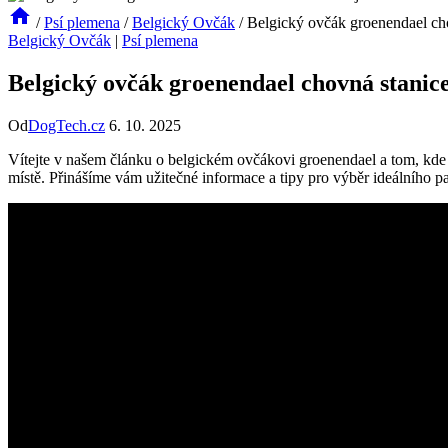
/
Psí plemena
/
Belgický Ovčák
/
Belgický ovčák groenendael cho
Belgický Ovčák
|
Psí plemena
Belgický ovčák groenendael chovná stanice
Od
DogTech.cz
6. 10. 2025
Vítejte v našem článku o belgickém ovčákovi groenendael a tom, kde 
místě. Přinášíme vám užitečné informace a tipy pro výběr ideálního pa