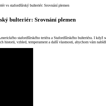
iér vs stafordšírský bulteriér: Srovnání plemen
rský bulteriér: Srovnání plemen
erického stafordšírského teriéra a Stafordšírského bulteriéra. I když 
ich historii, vzhled, temperament a další vlastnosti, abychom vám nabí