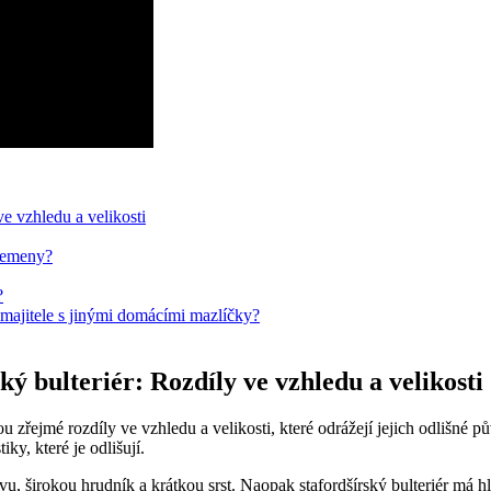
ve vzhledu a velikosti
plemeny?
?
 majitele s jinými domácími mazlíčky?
ký bulteriér: Rozdíly ve vzhledu a velikosti
u zřejmé rozdíly ve vzhledu a velikosti, které odrážejí jejich odlišné 
iky, které je odlišují.
u, širokou hrudník a krátkou srst. Naopak stafordšírský bulteriér má hl