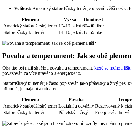
Velikost:
Americký stafordšírský teriér je obecně větší než staf
Plemeno
Výška
Hmotnost
Americký stafordšírský teriér
17–19 palců
60–90 liber
Stafordšírský bulteriér
14–16 palců
35–65 liber
Povaha a temperament: Jak se obě plemena
Oba tito psi mají skvělou povahu a temperament,
které se mohou lišit
považován za více hravého a energického.
Stafordšírský bulteriér je často popisován jako přátelský a živý pes, 
připoutá, je loajální a oddaný.
Plemeno
Povaha
Tempe
Americký stafordšírský teriér
Loajální a odvážný
Rezervovaný k cizím,
Stafordšírský bulteriér
Přátelský a živý
Energický a hravý