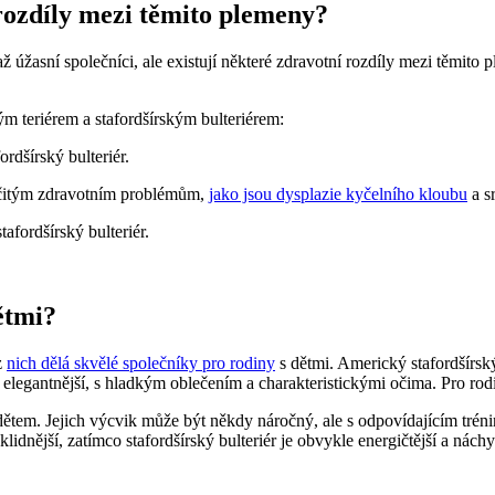
 rozdíly mezi těmito plemeny?
í až úžasní společníci, ale existují některé zdravotní rozdíly mezi těmit
m teriérem a stafordšírským bulteriérem:
ordšírský bulteriér.
určitým zdravotním problémům,
jako jsou dysplazie kyčelního kloubu
a s
tafordšírský bulteriér.
ětmi?
z
nich dělá skvělé společníky pro rodiny
s dětmi. Americký stafordšírský
 a elegantnější, s hladkým oblečením a charakteristickými očima. Pro rod
 dětem. Jejich výcvik může být někdy náročný, ale s odpovídajícím tré
lidnější, zatímco stafordšírský bulteriér je obvykle energičtější a náchyl