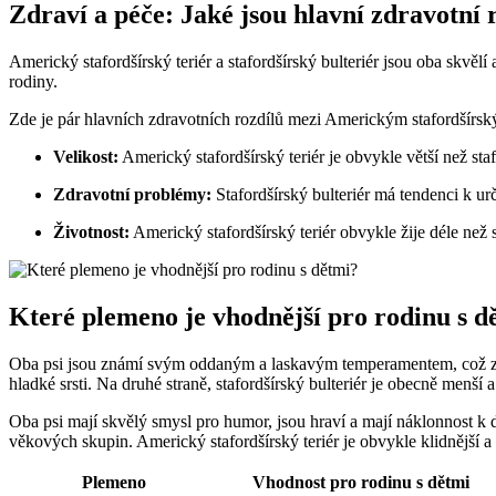
Zdraví a péče: Jaké jsou hlavní zdravotní
Americký stafordšírský teriér a stafordšírský bulteriér jsou oba skvěl
rodiny.
Zde je pár hlavních zdravotních rozdílů mezi Americkým stafordšírský
Velikost:
Americký stafordšírský teriér je obvykle větší než staf
Zdravotní problémy:
Stafordšírský bulteriér má tendenci k 
Životnost:
Americký stafordšírský teriér obvykle žije déle než s
Které plemeno je vhodnější pro rodinu s d
Oba psi jsou známí svým oddaným a laskavým temperamentem, což 
hladké srsti. Na druhé straně, stafordšírský bulteriér je obecně menší
Oba psi mají skvělý smysl pro humor, jsou hraví a mají náklonnost k
věkových skupin. Americký stafordšírský teriér je obvykle klidnější a k
Plemeno
Vhodnost pro rodinu s dětmi