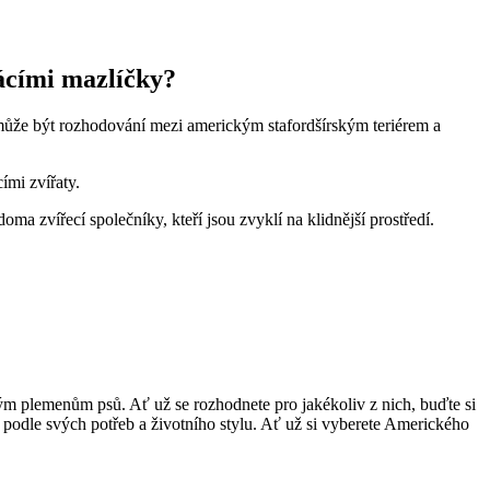
mácími mazlíčky?
 může být rozhodování mezi americkým stafordšírským teriérem a
ími zvířaty.
oma zvířecí společníky, kteří jsou zvyklí na klidnější prostředí.
ým plemenům psů. Ať už se rozhodnete pro jakékoliv z nich, buďte si
e podle svých potřeb a životního stylu. Ať už si vyberete Amerického