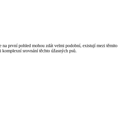
se na první pohled mohou zdát velmi podobní, existují mezi těmito
dli komplexní srovnání těchto úžasných psů.