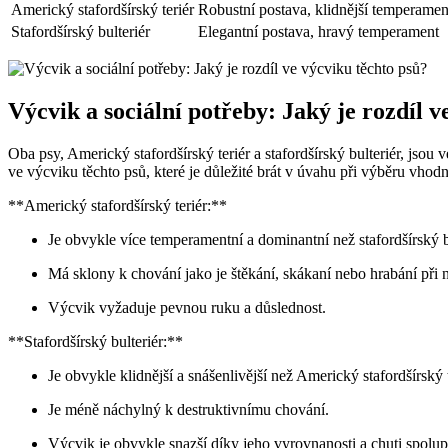
Americký stafordšírský teriér
Robustní postava, klidnější temperamen
Stafordšírský bulteriér
Elegantní postava, hravý temperament
Výcvik a sociální potřeby: Jaký je rozdíl v
Oba psy, Americký stafordšírský teriér a stafordšírský bulteriér, jsou 
ve výcviku těchto psů, které je důležité brát v úvahu při výběru vho
**Americký stafordšírský teriér:**
Je obvykle více temperamentní a dominantní než stafordšírský bu
Má sklony k chování jako je štěkání, skákaní nebo hrabání při 
Výcvik vyžaduje pevnou ruku a důslednost.
**Stafordšírský bulteriér:**
Je obvykle klidnější a snášenlivější než Americký stafordšírský t
Je méně náchylný k destruktivnímu chování.
Výcvik je obvykle snazší díky jeho vyrovnanosti a chuti spolup