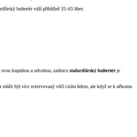
dšírský bulteriér váží přibližně 35–65 liber.
svou loajalitou a odvahou, zatímco
stafordšírský bulteriér
je
eriér může být více rezervovaný vůči cizím lidem, ale když se k někomu