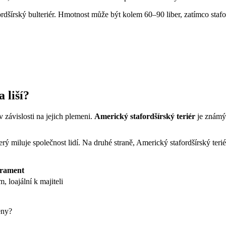
ordšírský bulteriér. Hmotnost může být kolem 60–90 liber, zatímco stafor
 liší?
v závislosti na jejich plemeni.
Americký stafordšírský teriér
je známý 
který miluje společnost lidí. Na druhé straně, Americký stafordšírský t
rament
 loajální k majiteli