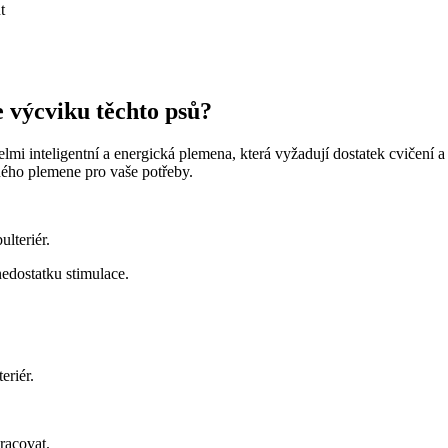
t
e výcviku těchto psů?
velmi inteligentní a energická plemena, která vyžadují dostatek cvičení a
dného plemene pro vaše potřeby.
lteriér.
nedostatku stimulace.
eriér.
racovat.