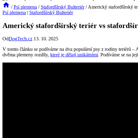
/
Psí plemena
/
Stafordšírský Bulteriér
/
Americký stafordšírský ter
Psí plemena
|
Stafordšírský Bulteriér
Americký stafordšírský teriér vs stafordší
Od
DogTech.cz
13. 10. 2025
V tomto článku se podíváme na dva populární psy z rodiny teriérů – Am
dvěma plemeny rozdíly,
které je dělají unikátními
. Podíváme se na jej