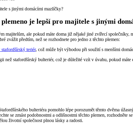
 plemeno je lepší pro majitele s jinými do
m majitelům, ale pokud máte doma již nějaké jiné zvířecí společníky,
obré zvážit předtím, než se rozhodnete pro jedno z těchto plemen:
stafordšírský teriér
, což může být výhodou při soužití s menšími domác
i než stafordšírský bulteriér, což je důležité vzít v úvahu, pokud máte d
 Stafordšírského bulteriéra pomohlo lépe porozumět těmto dvěma úžasn
enechte se zmást podobnostmi a odlišnostmi těchto plemen, rozhodněte s
ělou životní společnost plnou lásky a radosti.