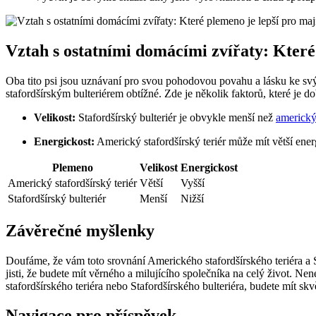
Vztah s ostatními domácími zvířaty: Které
Oba tito psi jsou uznávaní pro svou pohodovou povahu a lásku ke svý
stafordšírským bulteriérem obtížné. Zde je několik faktorů, které je d
Velikost:
Stafordšírský bulteriér je obvykle menší než
americký 
Energickost:
Americký stafordšírský teriér může mít větší energi
Plemeno
Velikost
Energickost
Americký stafordšírský teriér
Větší
Vyšší
Stafordšírský bulteriér
Menší
Nižší
Závěrečné myšlenky
Doufáme, že vám toto srovnání Amerického stafordšírského teriéra a
jisti, že budete mít věrného a milujícího společníka na celý život. N
stafordšírského teriéra nebo Stafordšírského bulteriéra, budete mít skv
Navigace pro příspěvek