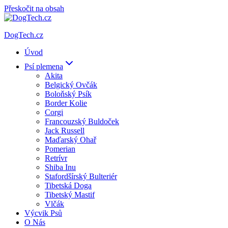
Přeskočit na obsah
DogTech.cz
Úvod
Psí plemena
Akita
Belgický Ovčák
Boloňský Psík
Border Kolie
Corgi
Francouzský Buldoček
Jack Russell
Maďarský Ohař
Pomerian
Retrívr
Shiba Inu
Stafordšírský Bulteriér
Tibetská Doga
Tibetský Mastif
Vlčák
Výcvik Psů
O Nás