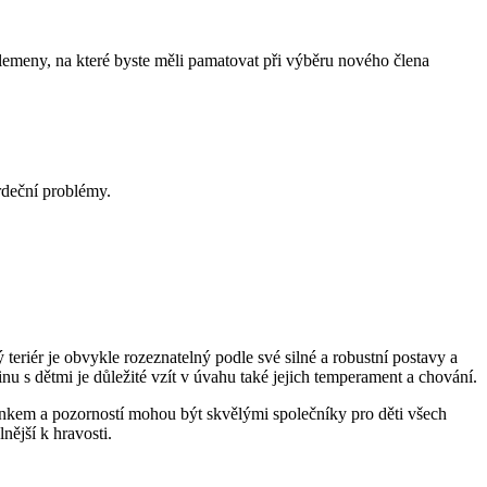
o plemeny, na které byste měli pamatovat při výběru nového člena
rdeční problémy.
 teriér je obvykle rozeznatelný podle své silné a robustní postavy a
inu s dětmi je důležité vzít v úvahu také jejich temperament a chování.
ninkem a pozorností mohou být skvělými společníky pro děti všech
nější k hravosti.