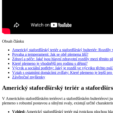
Obsah článku
Americký stafordšírský teriér a stafordšírský bulteriér: Rozdíly 
Povaha a temperament: Jak se obě plemena liší?
Zdraví a péče: Jaké jsou hlavní zdravotní rozdíly mezi těmito 
Které plemeno je vhodnější pro rodinu s dětmi?
Výcvik a sociální potřeby: Jaký je rozdíl ve výcviku těchto psů
Vztah s ostatními domácími zvířaty: Které plemeno je lepší pro
Závěrečné myšlenky
Americký stafordšírský teriér a stafordšírs
V Americkém stafordšírském teriérovi a stafordšírském bulteriérovi jso
plemeno s robustní postavou a silnými svaly, existují určité charakterist
Vzhled:
Americký stafordšírský teriér má typickou plochou hlav